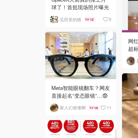
球了！首批现场照片曝光
5
瓜田里的猹
12
网红
超标
马
Meta智能眼镜翻车？网友
直接起名“变态眼镜”…😨
11
家人们谁懂啊
16