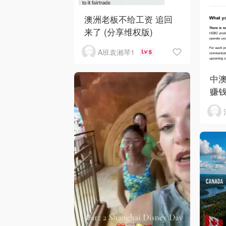
澳洲老板不给工资 追回
来了 (分享维权版)
A班袁湘琴1
5
中澳
赚