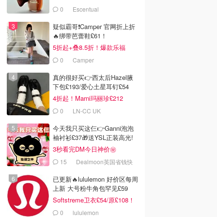
0
Escentual
疑似霸哥❗️Camper 官网折上折
🔥绑带芭蕾鞋£61！
5折起+叠8.5折！爆款乐福
£68！
0
Camper
真的很好买👉西太后Hazel腋
下包£193/爱心土星耳钉£54
4折起！Marni玛丽珍£212
0
LN-CC UK
今天我只买这仨👉Ganni泡泡
袖衬衫£37🎁送YSL正装高光!
3秒看完DM今日神价㊙️
15
Dealmoon英国省钱快
报
已更新🔥lululemon 好价区每周
上新 大号粉牛角包罕见£59
Softstreme卫衣£54/原£108！
0
lululemon