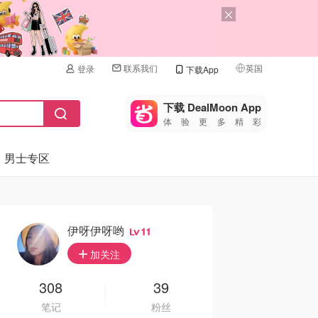
联系我们
英国
登录
下载App
🇺🇸
美国
下载 DealMoon App
体验更多精彩
🇨🇳
中国
男士专区
🇨🇦
加拿大
🇬🇧
英国
🇩🇪
德国
伊呀伊呀哟
11
🇫🇷
加关注
法国
🇮🇹
308
39
意大利
笔记
粉丝
🇦🇺
澳洲