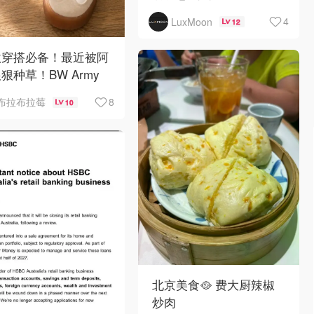
4
LuxMoon
12
秋穿搭必备！最近被阿
狠种草！BW Army
Sambae 值得拥有！
8
布拉布拉莓
10
北京美食🥘 费大厨辣椒
炒肉