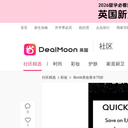
首页
新生攻略
开学季必买
抢好货
点击排行
商家导
社区
社区精选
时尚
彩妆
护肤
家居厨卫
社区精选
彩妆
Boots美妆香水75折
0
1