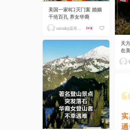
美国一家8口灭门案 婚姻
千疮百孔 养女华裔
vansky温哥华天空
8
天
在