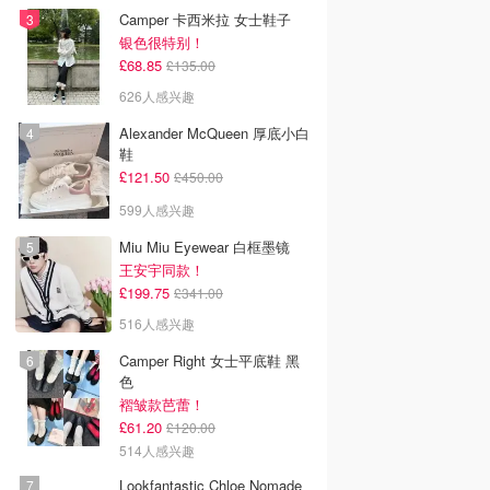
Camper 卡西米拉 女士鞋子
银色很特别！
£68.85
£135.00
626人感兴趣
Alexander McQueen 厚底小白
鞋
£121.50
£450.00
599人感兴趣
Miu Miu Eyewear 白框墨镜
王安宇同款！
£199.75
£341.00
516人感兴趣
Camper Right 女士平底鞋 黑
色
褶皱款芭蕾！
£61.20
£120.00
514人感兴趣
Lookfantastic Chloe Nomade