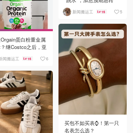
弯！
5
新闻搬运工
15
Orgain蛋白粉重金属
？继Costco之后，亚
逊也被告了！
6
新闻搬运工
15
买包不如买表⌚️！第一只
名表怎么选？