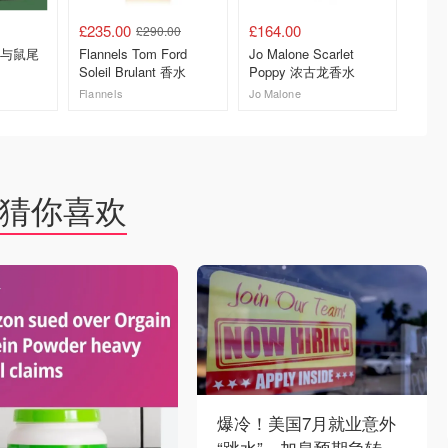
£235.00
£164.00
£66.0
£290.00
海盐与鼠尾
Flannels Tom Ford
Jo Malone Scarlet
Flanne
Soleil Brulant 香水
Poppy 浓古龙香水
Wonde
珀美食
Flannels
Jo Malone
Flannel
去购买
去购买
猜你喜欢
爆冷！美国7月就业意外
“跳水”，加息预期急转