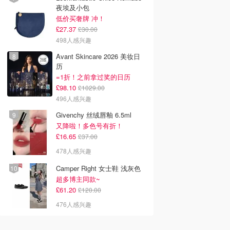
夜埃及小包
低价买奢牌 冲！
£27.37
£30.00
498人感兴趣
Avant Skincare 2026 美妆日
历
=1折！之前拿过奖的日历
£98.10
£1029.00
496人感兴趣
Givenchy 丝绒唇釉 6.5ml
又降啦！多色号有折！
£16.65
£37.00
478人感兴趣
Camper Right 女士鞋 浅灰色
超多博主同款~
£61.20
£120.00
476人感兴趣