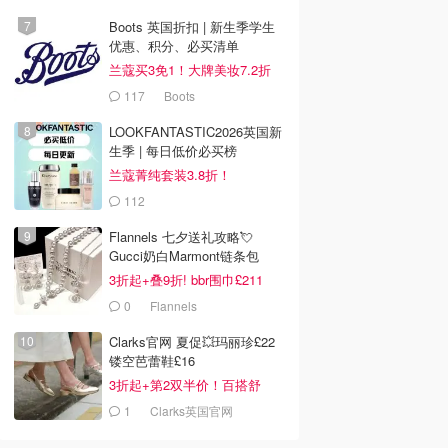
Boots 英国折扣 | 新生季学生
0
£104.00
£63.00
£66.00
£79.00
优惠、积分、必买清单
ls Michael Kors
Jo Malone 鼠尾草与海
Flannels
兰蔻买3免1！大牌美妆7.2折
rlust 浓香水 琥
盐旅行套装
Dolce&Gabbana Light
调
Blue Pour Homme EDT
s
Jo Malone
Flannels
117
Boots
香水迷你套装
去购买
去购买
去购买
LOOKFANTASTIC2026英国新
生季 | 每日低价必买榜
兰蔻菁纯套装3.8折！
112
LOOKFANTASTIC.COM
Flannels 七夕送礼攻略💘
Gucci奶白Marmont链条包
£719
3折起+叠9折! bbr围巾£211
0
Flannels
Clarks官网 夏促💥玛丽珍£22
镂空芭蕾鞋£16
3折起+第2双半价！百搭舒
服！
1
Clarks英国官网