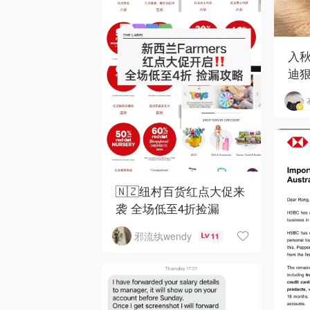
入
迪狠
和 
🇳🇿纽村百货红点大促来
袭 全场低至4折捡漏
邪流纨wendy
11