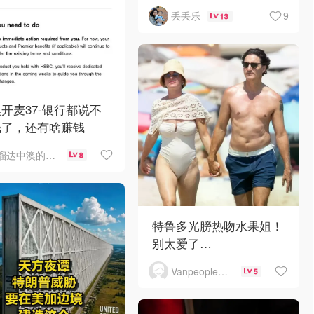
9
丢丢乐
13
开麦37-银行都说不
钱了，还有啥赚钱
溜达中澳的王公子
8
特鲁多光膀热吻水果姐！
别太爱了…
Vanpeople人在温哥华
5