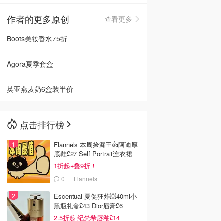
作者的更多原创
查看更多
🇳🇿
新西兰
Boots美妆香水75折
Agora夏季套盒
英亚燕麦奶6盒装半价
点击排行榜
Flannels 本周捡漏王👍阿迪厚
底鞋£27 Self Portrait连衣裙
£63
1折起+叠9折！
0
Flannels
Escentual 夏促狂炸💥40ml小
黑瓶礼盒£43 Dior唇膏£6
2.5折起 纪梵希唇釉£14