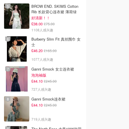
BROW END. SKIMS Cotton
Rib 长款背心连衣裙 薄荷绿
好清新！！
£38.00
£75.00
1108人感兴趣
Burberry Slim Fit 真丝围巾 女
士
£46.20
£165.00
1077人感兴趣
Ganni Smock 女士连衣裙
泡泡袖版
£44.10
£245.00
727人感兴趣
Ganni Smock连衣裙
£44.10
£245.00
719人感兴趣
The North Face 大童1996款羽