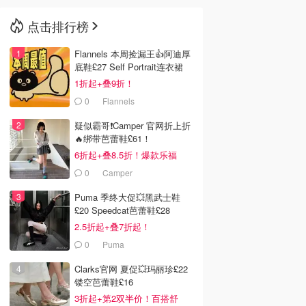
点击排行榜
🇳🇿
新西兰
Flannels 本周捡漏王👍阿迪厚
底鞋£27 Self Portrait连衣裙
£63
1折起+叠9折！
0
Flannels
疑似霸哥❗️Camper 官网折上折
🔥绑带芭蕾鞋£61！
6折起+叠8.5折！爆款乐福
£68！
0
Camper
Puma 季终大促💥黑武士鞋
£20 Speedcat芭蕾鞋£28
2.5折起+叠7折起！
0
Puma
Clarks官网 夏促💥玛丽珍£22
镂空芭蕾鞋£16
3折起+第2双半价！百搭舒