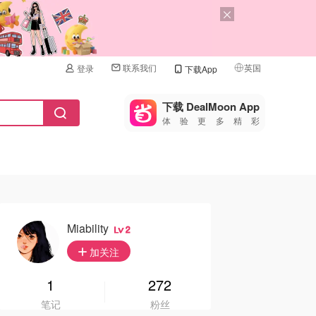
联系我们
英国
登录
下载App
🇺🇸
美国
下载 DealMoon App
体验更多精彩
🇨🇳
中国
🇨🇦
加拿大
🇬🇧
英国
🇩🇪
德国
Miability
2
🇫🇷
加关注
法国
🇮🇹
1
272
意大利
笔记
粉丝
🇦🇺
澳洲