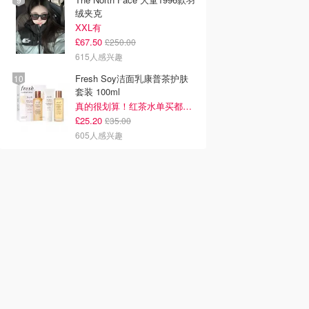
绒夹克
XXL有
£67.50
£250.00
615人感兴趣
Fresh Soy洁面乳康普茶护肤
套装 100ml
真的很划算！红茶水单买都要£35！
£25.20
£35.00
605人感兴趣