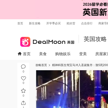
首页
新生攻略
开学季必买
抢好货
点击排行
商家导
英国攻略
首页
美食
购物娱乐
变美
房屋家
攻略首页
精神科医生驾宝马冲入圣诞集市：致5死20
0
0
0
1