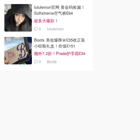
lululemon官网 黄金码捡漏！
Softstreme空气裤£64
超多大爆款！
0
lululemon
Boots 美妆爆降🚨£35收正装
小棕瓶礼盒！价值£151
额外7.2折！Prada护手霜£34
0
Boots