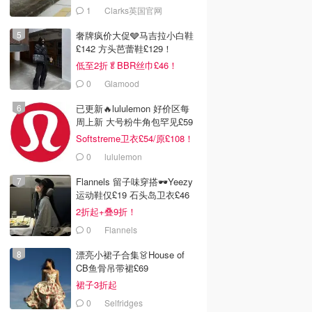
服！
1
Clarks英国官网
奢牌疯价大促🩶马吉拉小白鞋
£142 方头芭蕾鞋£129！
低至2折🥬BBR丝巾£46！
0
Glamood
已更新🔥lululemon 好价区每
周上新 大号粉牛角包罕见£59
Softstreme卫衣£54/原£108！
0
lululemon
Flannels 留子味穿搭🕶️Yeezy
运动鞋仅£19 石头岛卫衣£46
2折起+叠9折！
0
Flannels
漂亮小裙子合集👗House of
CB鱼骨吊带裙£69
裙子3折起
0
Selfridges