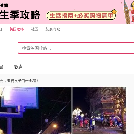
航
英国攻略
社区
兑换商城
居
教育
0伤，亚裔女子目击全程！