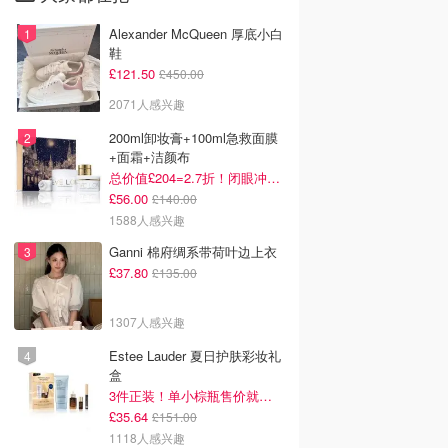
Alexander McQueen 厚底小白
鞋
£121.50
£450.00
2071人感兴趣
200ml卸妆膏+100ml急救面膜
+面霜+洁颜布
总价值£204=2.7折！闭眼冲这套！
£56.00
£140.00
1588人感兴趣
Ganni 棉府绸系带荷叶边上衣
£37.80
£135.00
1307人感兴趣
Estee Lauder 夏日护肤彩妆礼
盒
3件正装！单小棕瓶售价就要£65！
£35.64
£151.00
1118人感兴趣