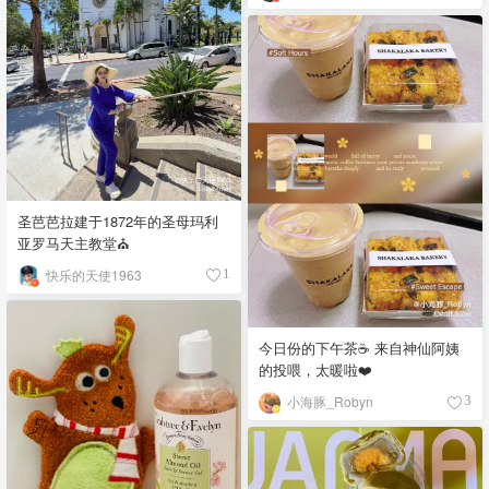
圣芭芭拉建于1872年的圣母玛利
亚罗马天主教堂⛪️
快乐的天使1963
1
今日份的下午茶☕️ 来自神仙阿姨
的投喂，太暖啦❤️
小海豚_Robyn
3