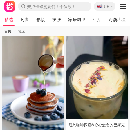
🇬🇧
Prada/Miu 4.8折！
UK
麦卢卡蜂蜜夏促！个位数！
啥？必胜客披萨5折！
精选
时尚
彩妆
护肤
家居厨卫
生活
母婴儿童
首页
社区
纽约咖啡探店☕️心心念念的巴斯克