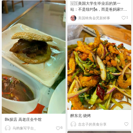
🇺🇸美国大学生毕业后的第一
站：不是纽约🗽，而是爸妈家⁉️😂
🏠
美国犄角旮旯新鲜事
1
醉东北·烧烤
Bk探店 高老庄全牛馆
念念子的美食分享
乌鸦像写字台_
6