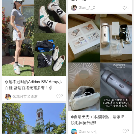
Glad_2_C
1
永远不过时的Adidas BW Army小
白鞋-舒适百搭无需多夸！✌️
落花时节又逢君
2
❄️自动出光＋冰感降温，居家IPL
脱毛体验升级‼️
Diamond七
2