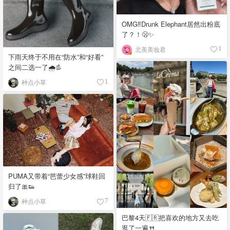
OMG‼️Drunk Elephant居然出粉底
了？！🫢✨
北美美妆君
1
下雨天终于不用在“防水”和“好看”
之间二选一了🌧️👢
种点小草
1
PUMA又带着“芭蕾少女感”球鞋回
归了🎀👟
种点小草
7
巴黎4天🇫🇷把喜欢的地方又去吃
逛了一遍🍴