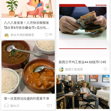
八八八发发发！八月快乐狠狠发
🥰分享8月快乐赚金币+瓜分礼卡
啦~
来自月球的晒晒君
30
新西兰平均工资达44.62纽币/小时
新西兰发现君
第一次觉得法拉盛的印度菜干净
陈白川
1