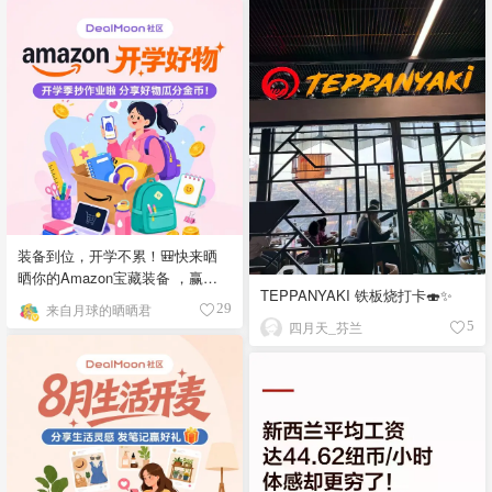
装备到位，开学不累！🎒快来晒
晒你的Amazon宝藏装备 ，赢奖
TEPPANYAKI 铁板烧打卡🍣✨
励啦💥
来自月球的晒晒君
29
四月天_芬兰
5