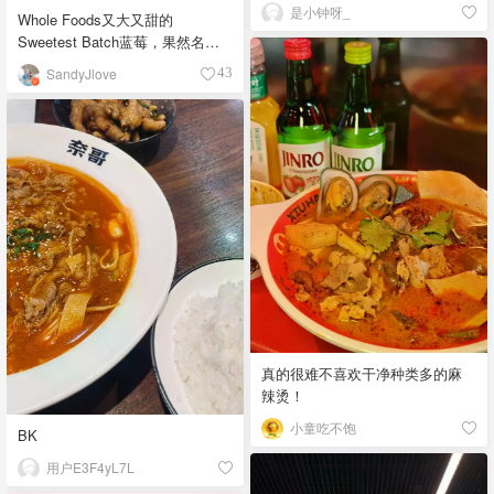
是小钟呀_
Whole Foods又大又甜的
Sweetest Batch蓝莓，果然名副
其实！
SandyJlove
43
真的很难不喜欢干净种类多的麻
辣烫！
小童吃不饱
BK
用户E3F4yL7L