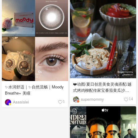
❤️动图/夏日创意美食灵魂搭配/越
✨水润舒适｜✨自然流畅｜Moody
式烤鸡柳配传家宝番茄黄瓜沙拉
Breathe+ 美瞳
😍
supermommy
14
Aaaalalei
1