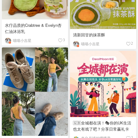
水疗品质的Crabtree & Evelyn杏
仁油沐浴乳
清新回甘的抹茶酥
喵喵小吉星
3
喵喵小吉星
2
🇬🇧全城都在演！🎭你的UK生活
也太有戏了吧？分享日常赢礼卡
来自月球的晒晒君
2