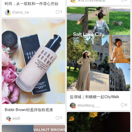
时尚，从一双鞋和一件背心开始
Elaina_na
3
盐湖城｜和糖糖一起CityWalk
MissWang___
6
Bobbi Brown轻盈持妆粉底液
sisiD
5