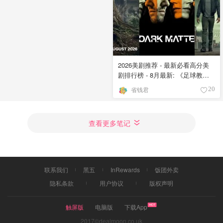
2026美剧推荐 - 最新必看高分美
剧排行榜 - 8月最新: 《​​足球教练
》第四季回归！
省钱君
20
查看更多笔记
联系我们
黑五
InRewards
饭团外卖
隐私条款
用户协议
版权声明
触屏版
电脑版
下载App
2017©dealmoon.co.uk