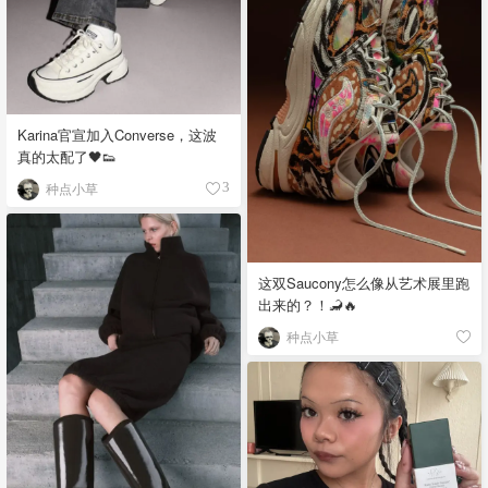
Karina官宣加入Converse，这波
真的太配了🖤👟
种点小草
3
这双Saucony怎么像从艺术展里跑
出来的？！🦂🔥
种点小草