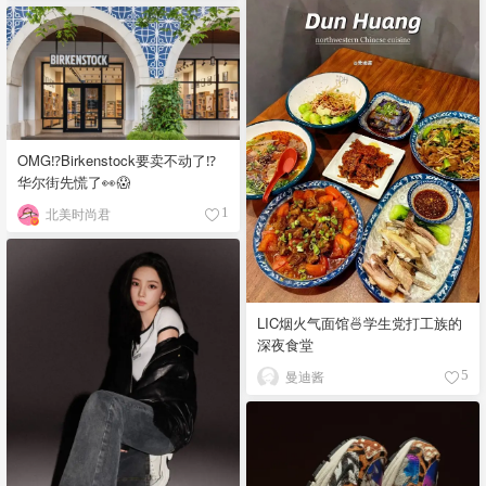
OMG⁉️Birkenstock要卖不动了⁉
华尔街先慌了👀😱
北美时尚君
1
LIC烟火气面馆🍜学生党打工族的
深夜食堂
曼迪酱
5