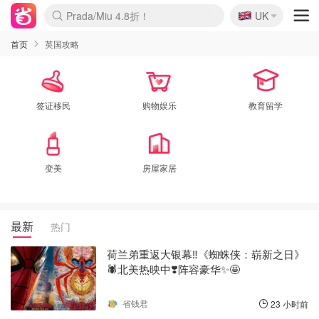
🇬🇧
Prada/Miu 4.8折！
UK
麦卢卡蜂蜜夏促！个位数！
啥？必胜客披萨5折！
首页
英国攻略
签证移民
购物娱乐
教育留学
变美
房屋家居
最新
热门
荷兰弟重返大银幕‼️《蜘蛛侠：崭新之日》
🕷️北美热映中❣️阵容豪华✨🤩
省钱君
23 小时前