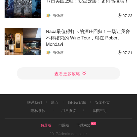
17日美国上映！众星云集！史诗感拉满！
省钱君
07-23
Napa最值得打卡的酒庄回归！一场让我舍
不得结束的 Wine Tour，就在 Robert
Mondavi
省钱君
07-21
查看更多攻略
联系我们
黑五
InRewards
饭团外卖
隐私条款
用户协议
版权声明
触屏版
电脑版
下载App
2017©dealmoon.co.uk