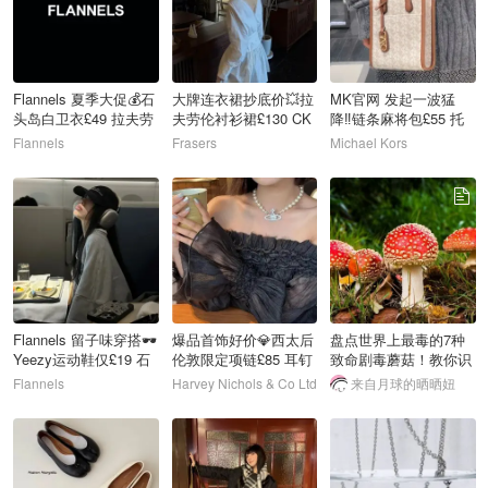
Flannels 夏季大促💰石
大牌连衣裙抄底价💥拉
MK官网 发起一波猛
头岛白卫衣£49 拉夫劳
夫劳伦衬衫裙£130 CK
降‼️链条麻将包£55 托
伦衬衫£34
连衣裙£29！
特包£80
Flannels
Frasers
Michael Kors
16
17
18
Flannels 留子味穿搭🕶️
爆品首饰好价💎西太后
盘点世界上最毒的7种
Yeezy运动鞋仅£19 石
伦敦限定项链£85 耳钉
致命剧毒蘑菇！教你识
头岛卫衣£46
£59
别哪些野蘑菇一定不能
Flannels
Harvey Nichols & Co Ltd
来自月球的晒晒妞
吃！
19
20
21