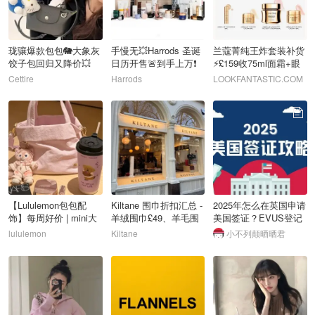
珑骧爆款包包🐘大象灰
手慢无💥Harrods 圣诞
兰蔻菁纯王炸套装补货
饺子包回归又降价💥
日历开售🚨到手上万❗️
⚡️£159收75ml面霜+眼
£77入！
抢到就赚❗️
霜+精华
Cettire
Harrods
LOOKFANTASTIC.COM
34
35
36
【Lululemon包包配
Kiltane 围巾折扣汇总 -
2025年怎么在英国申请
饰】每周好价 | mini大
羊绒围巾£49、羊毛围
美国签证？EVUS登记
肠包£49
巾£13
预计10月1日开始收
lululemon
Kiltane
小不列颠晒晒君
费！
37
38
39