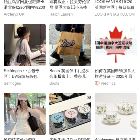
始祖鸟官网夏促狂降📢
即将截止：拉夫劳伦官
LOOKFANTASTIC2026
滑雪服£280/国内¥8200
网 夏季大促💥小马棒
英国新生季 | 每日低价
球帽£25
必买榜
Arc'teryx UK
Ralph Lauren
LOOKFANTASTIC.COM
94
95
96
Selfridges 中古包专
Boots 英国伴手礼必买
如何在英国申请加拿大
区！BV编织马鞍包
合集🛍️富士、香奈儿、
旅游签证 – 2025年最
£560 超多香奈儿！
戴森等
新网上申请流程
Selfridges
Boots
Veronica
97
98
99
换季还差件外套⁉️
美到失语💕Dior 限定气
Wedgwood 皇室餐具夏