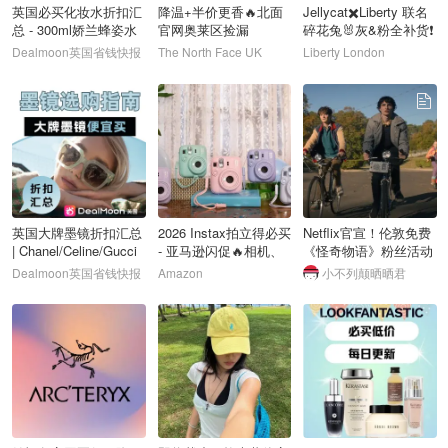
英国必买化妆水折扣汇
降温+半价更香🔥北面
Jellycat✖️Liberty 联名
总 - 300ml娇兰蜂姿水
官网奥莱区捡漏
碎花兔🐰灰&粉全补货❗️
£65，金盏花水£30
Dealmoon英国省钱快报
The North Face UK
Liberty London
88
89
90
英国大牌墨镜折扣汇总
2026 Instax拍立得必买
Netflix官宣！伦敦免费
| Chanel/Celine/Gucci
- 亚马逊闪促🔥相机、
《怪奇物语》粉丝活动
选购指南
相纸等
来了！
Dealmoon英国省钱快报
Amazon
小不列颠晒晒君
91
92
93