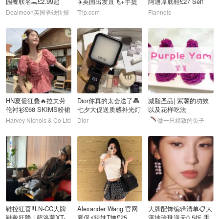
园餐联名🐊£2.99起
✈️英国出发直飞+手提
阿迪厚底鞋£27 Self
行李
Portrait连衣裙£63
Dealmoon英国省钱快报
Trip.com
Flannels
112
113
114
HN夏促狂叠🔥拉夫劳
Dior你真的太会送了💑
减脂圣品| 紫薯的功效
伦衬衫£68 SKIMS粉裙
七夕大促送质感补光灯
以及花样吃法
£26
Harvey Nichols & Co Ltd
Dior
做一只精致的兔子
115
116
117
鞋控狂喜‼️LN-CC大牌
Alexander Wang 官网
大牌配饰编辑清单📋大
鞋靴狂降 | 萨洛蒙XT-
夏促⚡️辣妹T恤£25
溪地珍珠逆天0.5折 手