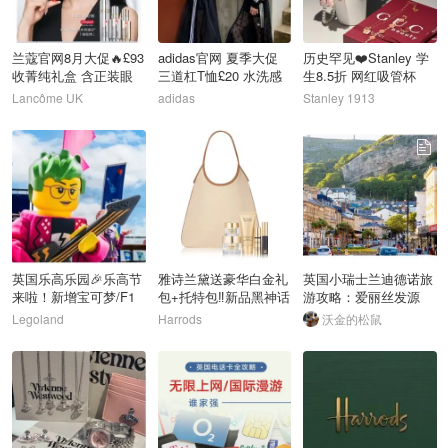
兰蔻官网8月大促🔥£93
adidas官网 夏季大促
历史罕见❤️Stanley 学
收菁纯礼盒 含正装眼
三道杠T恤£20 水洗感
生8.5折 网红吸管杯
霜+面霜
三角包£22
£25
Lancôme UK
adidas
Stanley 1913
46
47
48
英国乐高乐园🎉乐高节
雅诗兰黛送豪华白金礼
英国小瑞士兰迪德诺旅
来啦！新增宝可梦/F1
包+托特包‼️新品黑神话
游攻略：爱丽丝发源
专区！
面霜上线
地！梦幻仙境之旅！
Legoland
Harrods
沃金的松鼠
49
50
51