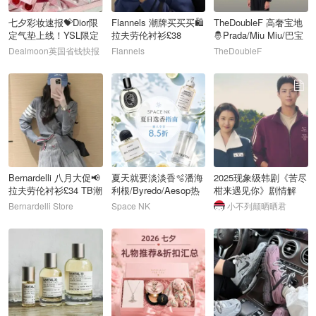
七夕彩妆速报💝Dior限
Flannels 潮牌买买买🛍️
TheDoubleF 高奢宝地
定气垫上线！YSL限定
拉夫劳伦衬衫£38
🤴Prada/Miu Miu/巴宝
唇釉补货
莉/罗意威
Dealmoon英国省钱快报
Flannels
TheDoubleF
70
71
72
Bernardelli 八月大促📢
夏天就要淡淡香🫧潘海
2025现象级韩剧《苦尽
拉夫劳伦衬衫£34 TB潮
利根/Byredo/Aesop热
柑来遇见你》剧情解
Tee£198
门款全参与🌼
析、观看指南及下载途
Bernardelli Store
Space NK
小不列颠晒晒君
径
73
74
75