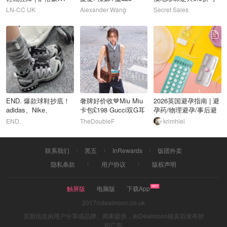
Whisper£87！
链£44
LN-CC UK
Alexander Wang
Secret Sales
118
119
120
END. 爆款球鞋抄底！
奢牌好价收🤎Miu Miu
2026英国避孕指南 | 避
adidas、Nike、
卡包£198 Gucci双G耳
孕药/物理避孕/事后避
Salomon
钉£247
孕方法全盘点！11种避
END.
TheDoubleF
krimhiel
孕方法利弊全分析！
联系我们
黑五
InRewards
饭团外卖
隐私条款
用户协议
版权声明
触屏版
电脑版
下载App
2017©dealmoon.co.uk
页面信息由用户分享或品牌、商家提供，由Dealmoon核实后发布折
扣广告