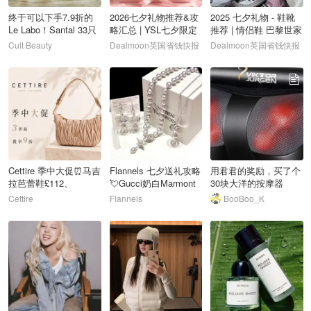
终于可以下手7.9折的
2026七夕礼物推荐&攻
2025 七夕礼物 - 鞋靴
Le Labo！Santal 33只
略汇总 | YSL七夕限定
推荐 | 情侣鞋 巴黎世家
需£60拿下🚀
上线
帆布鞋£139
Cult Beauty
Dealmoon英国省钱快报
Dealmoon英国省钱快报
76
77
78
Cettire 季中大促⏰马吉
Flannels 七夕送礼攻略
用君君的奖励，买了个
拉芭蕾鞋£112、
💘Gucci奶白Marmont
30块大洋的按摩器
MiuMiu墨镜£194
链条包£719
Cettire
Flannels
BooBoo_K
79
80
81