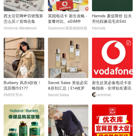
西太后官网💸百镑预算
英国电话卡 新生攻略 -
Harrods 夏促降价 拉夫
怎么买📿首饰合集
套餐对比、eSIM申
劳伦棕麻花毛衣£43
请、携号转网
SKIMST恤£31
Vivienne Westwood
Dealmoon英国省钱快报
Harrods
52
53
54
Burberry 风衣4折收！
Secret Sales 美妆必买
新生赴英必备电话卡攻
流苏围巾£177
&折扣汇总｜£14收罗
略指南 - 全球知名通讯
意威奇迹天光
公司Vodafone保你畅通
FARFETCH
Secret Sales
krimhiel
无阻！
55
56
57