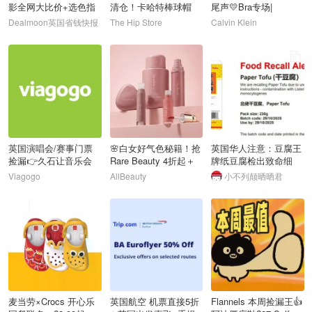
影全网大比价+选色指
清仓！卡哈特棒球帽
尾声💛Bra专场|
南！
£10 阿迪耐克鞋都£25
Dealmoon英国省钱快报
The Hip Store
Calvin Klein
106
107
108
英国演唱会/赛事门票
🌸白女好气色秘籍！抢
英国华人注意：豆腐王
捡漏👉久石让音乐会
Rare Beauty 4折起＋
牌纸豆腐检出致命细
£153
叠9折！
菌，紧急召回！
Viagogo
AllBeauty
小不列颠晒晒君
109
110
111
麦当劳×Crocs 开心乐
英国航空 机票直接5折
Flannels 本周捡漏王👍