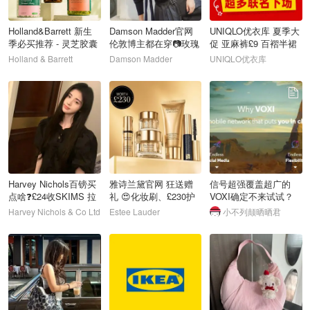
Holland&Barrett 新生
Damson Madder官网
UNIQLO优衣库 夏季大
季必买推荐 - 灵芝胶囊
伦敦博主都在穿📷玫瑰
促 亚麻裤£9 百褶半裙
£7
印花裙£67
£12
Holland & Barrett
Damson Madder
UNIQLO优衣库
58
59
60
Harvey Nichols百镑买
雅诗兰黛官网 狂送赠
信号超强覆盖超广的
点啥❓£24收SKIMS 拉
礼 😍化妆刷、£230护
VOXI确定不来试试？
夫劳伦衬衫£68
肤礼盒免费拿
超划算月租套餐“0”流量
Harvey Nichols & Co Ltd
Estee Lauder
小不列颠晒晒君
刷爆社交网络~
61
62
63