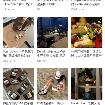
lululemon了解下 热门
垫英国上线啦！
促☕️Vera Wang马克杯
款外套盘点
£11
lululemon
Dior
Wedgwood
100
101
102
Tory Burch 半价包包专
Dunelm清仓甩卖📢新
一停产就升值！盘点全
场‼️ 草编托特包£185
生开学季大捡漏 床品
球10大绝版高价乐高产
套装£18
品，星战千年隼、首版
Tory Burch
Dunelm
泰姬陵、自由女神像和
抽抽乐小金人等，你有
103
104
105
哪一个？
神盘辈出😍YSL皮革眼
£50封顶💰Hip 倒闭大
Calvin Klein 官网大促