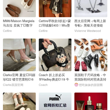
MM6/Maison Margiela
Cettire早秋款3折起⚡️蒙
西太后官网 <每周上新
马吉拉 卖疯了💥数字
口羽绒服£403！Miu墨
专帖> 黑银天使项链
芭蕾鞋£127
镜£194
£180
Cettire
Cettire
Vivienne Westwood
22
23
24
Clarks官网 夏促💥玛丽
Coach 折上折必买
英国鞋子尺码攻略 - 中
珍£22 镂空芭蕾鞋£16
💯Hadley麂皮£119 牛
英国际鞋码对照表及转
仔裙£31/原£195
换指南
Clarks英国官网
Coach
想吃妹妹的甜甜圈
25
26
27