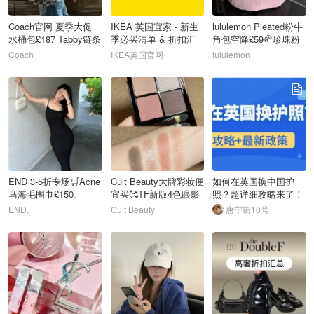
Coach官网 夏季大促
IKEA 英国宜家 - 新生
lululemon Pleated粉牛
水桶包£187 Tabby链条
季必买清单 & 折扣汇
角包空降£59🥐珍珠粉
包£315
总
巨好看！
Coach
IKEA英国官网
lululemon
64
65
66
END 3-5折专场🛒Acne
Cult Beauty大牌彩妆便
如何在英国换中国护
马海毛围巾£150、
宜买🥰TF新版4色眼影
照？超详细攻略来了！
Asics球鞋£53
£48
END.
Cult Beauty
唐宁街10号
67
68
69