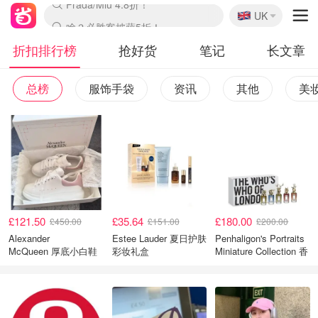
🇬🇧
啥？必胜客披萨5折！
UK
麦卢卡蜂蜜夏促！个位数！
Prada/Miu 4.8折！
折扣排行榜
抢好货
笔记
长文章
总榜
服饰手袋
资讯
其他
美
£121.50
£35.64
£180.00
£450.00
£151.00
£200.00
Alexander
Estee Lauder 夏日护肤
Penhaligon's Portraits
McQueen 厚底小白鞋
彩妆礼盒
Miniature Collection 香
氛套装 5瓶装
1
2
3