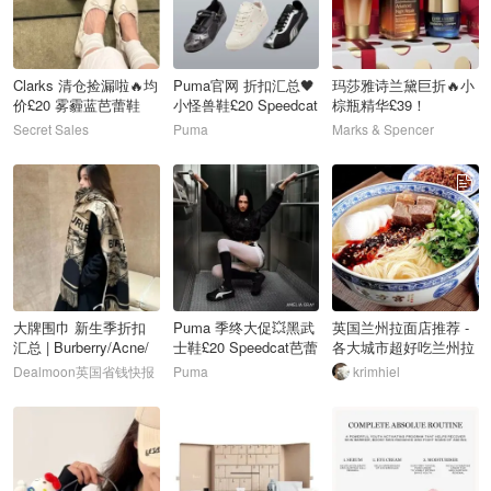
Clarks 清仓捡漏啦🔥均
Puma官网 折扣汇总🖤
玛莎雅诗兰黛巨折🔥小
价£20 雾霾蓝芭蕾鞋
小怪兽鞋£20 Speedcat
棕瓶精华£39！
£18
芭蕾鞋£28
Secret Sales
Puma
Marks & Spencer
28
29
30
大牌围巾 新生季折扣
Puma 季终大促💥黑武
英国兰州拉面店推荐 -
汇总 | Burberry/Acne/
士鞋£20 Speedcat芭蕾
各大城市超好吃兰州拉
西太后
鞋£28
面盘点！
Dealmoon英国省钱快报
Puma
krimhiel
31
32
33