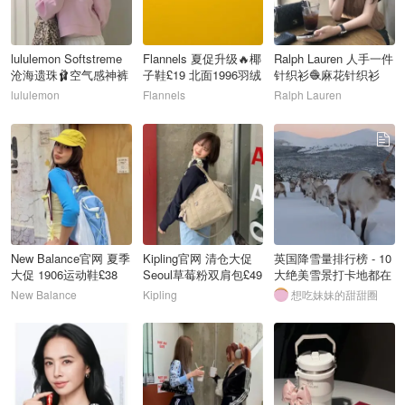
lululemon Softstreme
Flannels 夏促升级🔥椰
Ralph Lauren 人手一件
沧海遗珠🩰空气感神裤
子鞋£19 北面1996羽绒
针织衫🧶麻花针织衫
£69
服£67
£75
lululemon
Flannels
Ralph Lauren
40
41
42
New Balance官网 夏季
Kipling官网 清仓大促
英国降雪量排行榜 - 10
大促 1906运动鞋£38
Seoul草莓粉双肩包£49
大绝美雪景打卡地都在
超好看！
件件送包挂！
这
New Balance
Kipling
想吃妹妹的甜甜圈
43
44
45