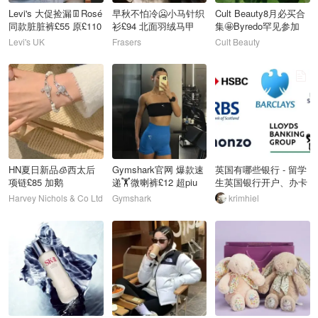
Levi's 大促捡漏👖Rosé
早秋不怕冷🥶小马针织
Cult Beauty8月必买合
同款脏脏裤£55 原£110
衫£94 北面羽绒马甲
集🤩Byredo罕见参加
£54！
Levi's UK
Frasers
Cult Beauty
82
83
84
HN夏日新品🧊西太后
Gymshark官网 爆款速
英国有哪些银行 - 留学
项链£85 加鹅
递🏋️微喇裤£12 超piu
生英国银行开户、办卡
Chilliwack£892
亮！
流程和比较
Harvey Nichols & Co Ltd
Gymshark
krimhiel
85
86
87