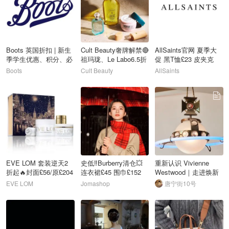
Boots 英国折扣 | 新生
Cult Beauty奢牌解禁🔴
AllSaints官网 夏季大
季学生优惠、积分、必
祖玛珑、Le Labo6.5折
促 黑T恤£23 皮夹克
买清单
爽买！
£245
Boots
Cult Beauty
AllSaints
10
11
12
EVE LOM 套装逆天2
史低‼️Burberry清仓💥
重新认识 Vivienne
折起🔥封面£56/原£204
连衣裙£45 围巾£152
Westwood｜走进焕新
大衣£243
后的Conduit St 旗舰店
EVE LOM
Jomashop
唐宁街10号
13
14
15