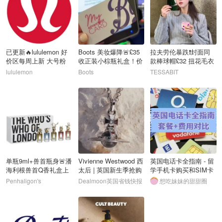
已更新🔥lululemon 好
Boots 美妆爆降🚨£35
拉夫劳伦暴跌❗️封面同
价区每周上新 大号粉
收正装小棕瓶礼盒！价
款棒球帽£32 扭花毛衣
牛角包罕见£59
值£151
£105
lululemon
Boots
TESSABIT
4
5
6
单瓶9ml+兽首瓶身🚨潘
Vivienne Westwood 西
英国电话卡全指南 - 留
海利根兽首Q香礼盒上
太后 | 英国新生季抢购
学手机卡购买和SIM卡
市
攻略
套餐选择 - 开学季优惠
Penhaligon's
Dealmoon英国省钱快报
想吃妹妹的甜甜圈
~
7
8
9