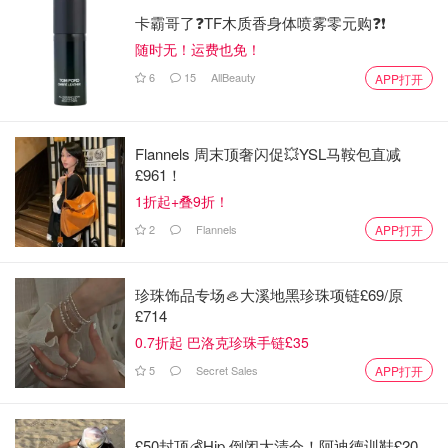
机动车驾驶员出具的书面委托书
卡霸哥了❓TF木质香身体喷雾零元购❓❗
受托人的身份证明
随时无！运费也免！
6
15
AllBeauty
一寸白底免冠彩照2张
APP打开
延期办理需要多长时间？
Flannels 周末顶奢闪促💥YSL马鞍包直减
一般
2个工作日
左右就会被受理并且审理了，之后大家也可
£961！
以在App上看到
具体的进展流程
。
1折起+叠9折！
2
Flannels
APP打开
珍珠饰品专场🦪大溪地黑珍珠项链£69/原
£714
0.7折起 巴洛克珍珠手链£35
5
Secret Sales
APP打开
£50封顶💰Hip 倒闭大清仓！阿迪德训鞋£20