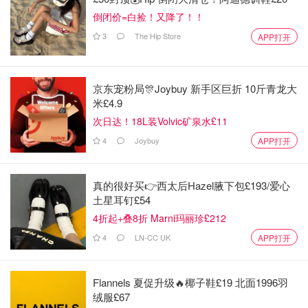
倒闭价=白捡！又降了！！
3
The Hip Store
APP打开
图片来自于@ Unsplash，版权属于原作者
如何办理驾驶证延期换证？
京东宠粉局🎊Joybuy 新手区巨折 10斤青龙大
米£4.9
第一步：下载交管12123软件
次日达！18L装Volvic矿泉水£11
4
Joybuy
APP打开
注意：如果大家是苹果手机，需要将App Store的地区和国
家调到
中国大陆
才可以下载哦。
真的很好买👉西太后Hazel腋下包£193/爱心
土星耳钉£54
4折起+叠8折 Marni玛丽珍£212
4
LN-CC UK
APP打开
Flannels 夏促升级🔥椰子鞋£19 北面1996羽
绒服£67