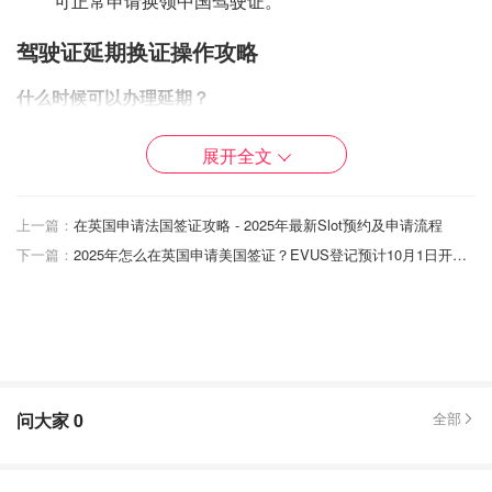
可正常申请换领中国驾驶证。
驾驶证延期换证操作攻略
什么时候可以办理延期？
驾照到期日前90天到过期后的一年内
都可以在线办理。（大
展开全文
家也可以请家人去
交管局
咨询一下是否可以当地办理延期）
注意：驾照过期
一年内
更新都是有效的，如果大家在一年内
上一篇：
在英国申请法国签证攻略 - 2025年最新Slot预约及申请流程
可以回国，就可以不用着急办延期啦。
下一篇：
2025年怎么在英国申请美国签证？EVUS登记预计10月1日开始收费！
可以延期多长时间？
延期期限的驾驶证
从有效期截止日期开始计算
，
期限为三
年
，大家之后在延期截止日期前都可以换证。
问大家
0
全部