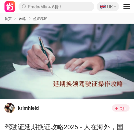
🇬🇧
Prada/Miu 4.8折！
UK
麦卢卡蜂蜜夏促！个位数！
啥？必胜客披萨5折！
首页
攻略
签证移民
krimhield
关注
驾驶证延期换证攻略2025 - 人在海外，国