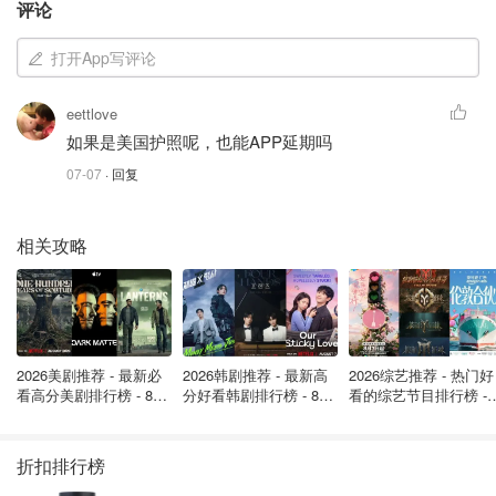
评论
打开App写评论
eettlove
如果是美国护照呢，也能APP延期吗
07-07
· 回复
图片来自于@Unsplash ，版权属于原作者
相关攻略
驾驶证延期换证需要准备什么资料？
在申请成功之后，大家需要提供以下资料：
2026美剧推荐 - 最新必
2026韩剧推荐 - 最新高
2026综艺推荐 - 热门好
机动车驾驶人的身份证明
看高分美剧排行榜 - 8月
分好看韩剧排行榜 - 8月
看的综艺节目排行榜 - 
最新: 《​​足球教练 》第
最新：丁海寅《我的荒
月最新:《​​伦敦合伙人
机动车驾驶证
四季回归！
糖恋爱 》上线❣️
回归啦
折扣排行榜
延期事由证明