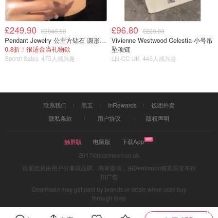
£249.90
£96.80
£3046.90
£220.00
Pendant Jewelry 公主方钻石 圆形大溪地珍珠吊坠 11-12mm
Vivienne Westwood Celestia 小号吊
0.8折！很适合当礼物欸
坠项链
Secret Sales
475人感兴趣
LN-CC UK
445人感兴趣
联系我们
黑五
InRewards
饭团外卖
隐私条款
用户协议
版权声明
触屏版
电脑版
下载App
图片来自于@交管12123 ，版权属于原作者
2017©dealmoon.co.uk
页面信息由用户分享或品牌、商家提供，由Dealmoon核实后发布折
第三步：申请换证
扣广告
Dealmoon may get paid by brands or deals when user buy
大家首先在首页里找到
“更多”
：
through links