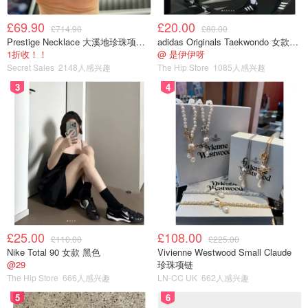
£69.90
£20.00
£714.90
£80.00
Prestige Necklace 大溪地珍珠项链 10-11mm
adidas Originals Taekwondo 女款黑色运动鞋
1折收！！
@ 是伊伊呀
Secret Sales
2148人感兴趣
The Hip Store
1085人感兴趣
图片来自于@App Store ，版权属于原作者
3
4
第二步：申请注册
注意：大家在注册的时候需要使用
V辟恩
，否则一直会出现
网络失败的情况
。
免费V辟恩推荐：
ProtonV辟恩
£25.00
£108.00
Hotspot Shield
£110.00
£225.00
Nike Total 90 女款 黑色
Vivienne Westwood Small Claude
穿梭
@29
珍珠项链
The Hip Store
666人感兴趣
LN-CC UK
662人感兴趣
在开了V辟恩之后就可以开始轻松注册啦：
5
6