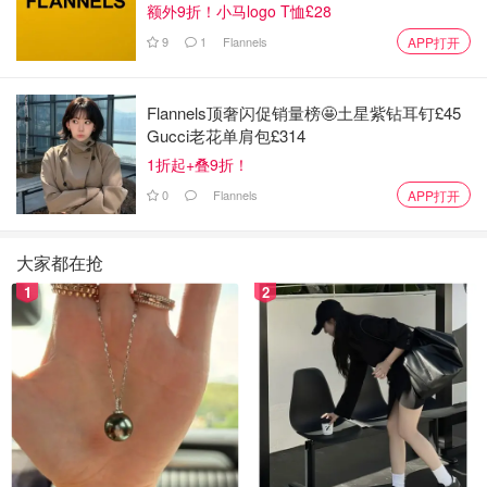
额外9折！小马logo T恤£28
9
1
Flannels
APP打开
Flannels顶奢闪促销量榜🤩土星紫钻耳钉£45
Gucci老花单肩包£314
1折起+叠9折！
0
Flannels
APP打开
大家都在抢
1
2