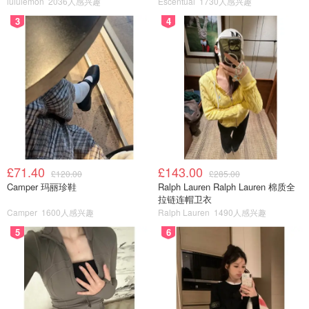
lululemon
2036人感兴趣
Escentual
1730人感兴趣
惠康收藏馆以其融合艺术、科学与流行文化的风格，带你深
3
4
入探讨全球对衰老的认知。展出120多件作品，从16世纪木
刻版画到当代拼贴画，思考如何更好地老去。
8️⃣ 侦探女王来袭！阿加莎·克里斯蒂特展
▪️展览地点：大英图书馆
▪️展览时间：2026年10月30日 - 2027年6月20日
犯罪小说女王本人成为“调查对象”！展览将深挖马普尔小姐
£71.40
£143.00
£120.00
£285.00
和波洛的创作起源，探索作家的多样兴趣，并揭示她的作品
Camper 玛丽珍鞋
Ralph Lauren Ralph Lauren 棉质全
拉链连帽卫衣
对“谁是凶手”类侦探小说的持续深远影响。
Camper
1600人感兴趣
Ralph Lauren
1490人感兴趣
5
6
如果你喜欢我们的文章记得
❤
喜欢+⭐收藏+📣分享
哦，也可
以加小编服务号（DMxQianDuoDuo）了解更多英国优质折
扣和攻略内容~
信息来源：sky