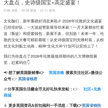
大盘点，史诗级国宝+高定盛宴！
3186 浏览
05-09 更新
01-11 发布
文化咖们，新年重磅好消息来啦🎉 2026年伦敦的文化盛宴
已经排好队，一大波超赞新展等你来刷！一月大家都在忙着
追《叛徒》和捂紧钱包，新展不多。但别急！未来一年，伦
敦的文化大餐可精彩着呢！从史诗级国宝到先锋时装，从粉
丝文化到黏土动画，精神“文化大补”计划可以安排上了！
我们为你盘点了2026年伦敦最值得期待的八大博物馆展
览，赶紧码住👇
📢
想了解英国新鲜事👉
英国攻略
搜索
关注
社区+
微信公
众号
👉
英国省钱君
🎉
分享英国生活赚金币兑好礼快来发帖：
👉
社区+兑换
商城
📱
更多英国资讯&折扣福利一手消息：
下载
👉
英国省钱快