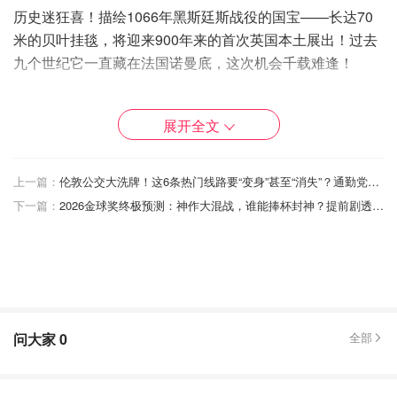
历史迷狂喜！描绘1066年黑斯廷斯战役的国宝——长达70
米的贝叶挂毯，将迎来900年来的首次英国本土展出！过去
九个世纪它一直藏在法国诺曼底，这次机会千载难逢！
展开全文
上一篇：
伦敦公交大洗牌！这6条热门线路要“变身”甚至“消失”？通勤党赶紧看！
下一篇：
2026金球奖终极预测：神作大混战，谁能捧杯封神？提前剧透颁奖礼高光！
问大家
0
全部
2️⃣ 仙女本仙！Schiaparelli高定奇幻之旅