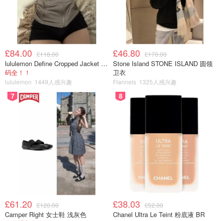
£84.00
£46.80
£118.00
£170.00
lululemon Define Cropped Jacket Nulu 短款夹克
Stone Island STONE ISLAND 圆领
码全！！
卫衣
lululemon
1449人感兴趣
Flannels
1325人感兴趣
7
8
£61.20
£38.03
£120.00
£52.00
Camper Right 女士鞋 浅灰色
Chanel Ultra Le Teint 粉底液 BR