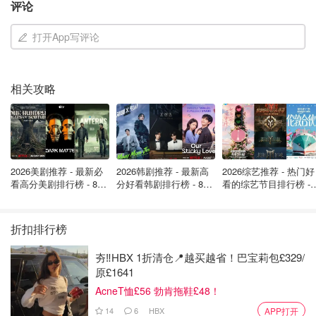
▪️展览地点：V&A博物馆
评论
▪️展览时间：2026年3月21日 - 11月1日
打开App写评论
超现实主义时装女王艾尔莎·夏帕瑞丽的盛大回顾展！看那
些以独特廓形、镀金装饰闻名的梦幻高定，如何从开创性设
相关攻略
计走到今天。
3️⃣ 音浪全黑！英国黑人音乐文化展
▪️展览地点：V&A东区
2026美剧推荐 - 最新必
2026韩剧推荐 - 最新高
2026综艺推荐 - 热门好
看高分美剧排行榜 - 8月
分好看韩剧排行榜 - 8月
看的综艺节目排行榜 - 
▪️展览时间：2026年4月18日 - 6月18日
最新: 《​​足球教练 》第
最新：丁海寅《我的荒
月最新:《​​伦敦合伙人
四季回归！
糖恋爱 》上线❣️
回归啦
V&A东区开馆首展！探索英国黑人音乐如何塑造全球文化。
折扣排行榜
展品超酷：有传奇歌手的童年吉他、明星舞台造型、新锐摄
影，还有沉浸式声音体验！
夯‼️HBX 1折清仓📍越买越省！巴宝莉包£329/
原£1641
4️⃣ 舞台魔法！埃斯·德夫林装置艺术回顾
AcneT恤£56 勃肯拖鞋£48！
▪️展览地点：设计博物馆
14
6
HBX
APP打开