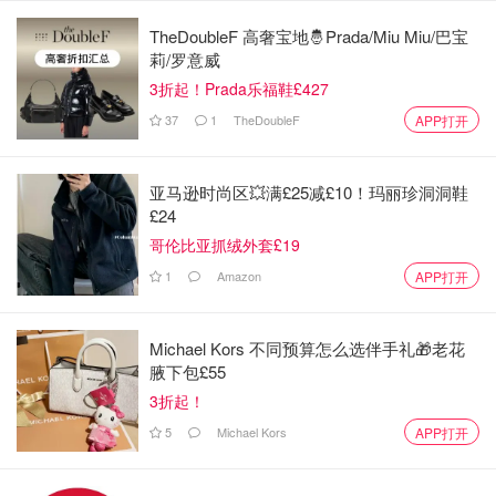
TheDoubleF 高奢宝地🤴Prada/Miu Miu/巴宝
5️⃣ 追星女孩请进！解锁饭圈文化密码
莉/罗意威
3折起！Prada乐福鞋£427
▪️展览地点：萨默塞特府
37
1
TheDoubleF
APP打开
▪️展览时间：2026年5月21日 - 8月9日▪️票价：自愿支付
亚马逊时尚区💥满£25减£10！玛丽珍洞洞鞋
如果你心里还住着年少时的偶像，这个展为你量身定制！通
£24
过艺术品、纪念品和互动装置，揭秘现代粉丝崇拜的圣地，
哥伦比亚抓绒外套£19
看饭圈如何塑造我们的身份与社群。
1
Amazon
APP打开
6️⃣ 亲子必刷！走进阿德曼动画王国
▪️展览地点：青年V&A博物馆
Michael Kors 不同预算怎么选伴手礼🎁老花
腋下包£55
▪️展览时间：2026年2月12日 - 11月15日▪️票价：11英镑（一
3折起！
票通，展期内无限次参观）
5
Michael Kors
APP打开
带娃必去！深入《华莱士与格罗米特》、《小羊肖恩》的幕