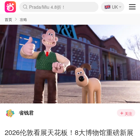
🇬🇧
Prada/Miu 4.8折！
UK
麦卢卡蜂蜜夏促！个位数！
啥？必胜客披萨5折！
首页
攻略
省钱君
关注
2026伦敦看展天花板！8大博物馆重磅新展