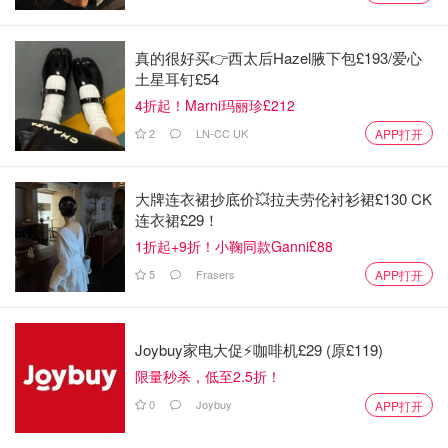
▪️展览时间：2026年9月18日 - 2027年4月11日
真的很好买👉西太后Hazel腋下包£193/爱心
托尼奖和奥利弗奖得主埃斯·德夫林的英国首次博物馆个
土星耳钉£54
展！走进她30年创作的奇幻世界，从动态舞台雕塑到巨型艺
4折起！Marni玛丽珍£212
术装置，还有为展览特别打造的全新作品。
2
LN-CC UK
APP打开
大牌连衣裙抄底价💥拉夫劳伦衬衫裙£130 CK
连衣裙£29！
1折起+9折！小鞠同款Ganni£88
5
Frasers
APP打开
Joybuy家电大促⚡咖啡机£29 (原£119)
限量秒杀，低至2.5折！
0
Joybuy
APP打开