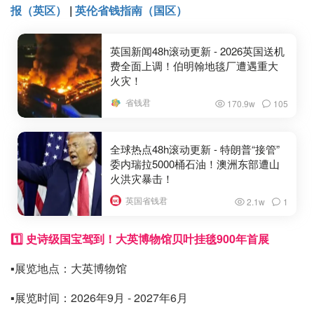
报（英区）
|
英伦省钱指南（国区）
英国新闻48h滚动更新 - 2026英国送机
费全面上调！伯明翰地毯厂遭遇重大
火灾！
省钱君
170.9w
105
全球热点48h滚动更新 - 特朗普“接管”
委内瑞拉5000桶石油！澳洲东部遭山
火洪灾暴击！
英国省钱君
2.1w
1
1️⃣ 史诗级国宝驾到！大英博物馆贝叶挂毯900年首展
▪️展览地点：大英博物馆
▪️展览时间：2026年9月 - 2027年6月