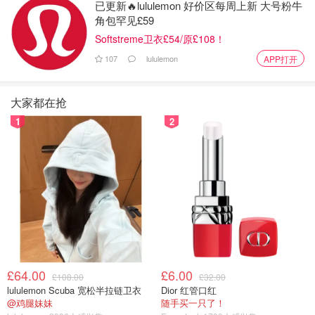
后制作公司。超多动手体验，让孩子学习定格动画基础知
已更新🔥lululemon 好价区每周上新 大号粉牛
识，甚至创作自己的小动画！
角包罕见£59
Softstreme卫衣£54/原£108！
107
lululemon
APP打开
大家都在抢
1
2
7️⃣ 年龄只是数字？全球衰老观深度探讨
£64.00
£6.00
▪️展览地点：惠康收藏馆
£108.00
£32.00
lululemon Scuba 宽松半拉链卫衣
Dior 红管口红
▪️展览时间：2026年3月26日 - 11月29日▪️票价：免费
@鸡腿妹妹
随手买一只了！