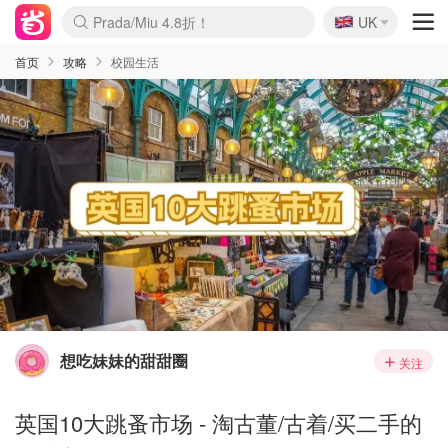
🇬🇧
Prada/Miu 4.8折！
UK
麦卢卡蜂蜜夏促！个位数！
啥？必胜客披萨5折！
首页
攻略
校园生活
想吃妹妹的甜甜圈
关注
英国10大跳蚤市场 - 淘古董/古着/买二手的