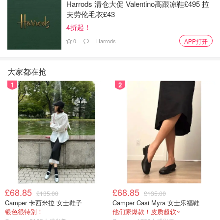
Harrods 清仓大促 Valentino高跟凉鞋£495 拉
夫劳伦毛衣£43
4折起！
0
Harrods
APP打开
大家都在抢
1
2
图片来源于@Old Spitalfields Market，版权属于原作者
英国10大跳蚤市场 UK Flea Markets
虽然英国有许许多多的跳蚤市场，但是真正能淘到宝的也就
那么几个！下面咱们就进入正题，给大家推荐
英国全境10个
£68.85
£68.85
£135.00
£135.00
最容易淘到宝的优质跳蚤市场
！
Camper 卡西米拉 女士鞋子
Camper Casi Myra 女士乐福鞋
银色很特别！
他们家爆款！皮质超软~
1. 伦敦最大古董市集 - Portobello Road Market