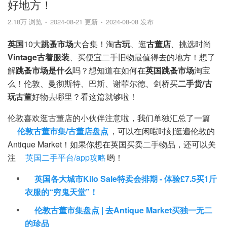
好地方！
2.18万 浏览
2024-08-21 更新
2024-08-08 发布
英国
10大
跳蚤市场
大合集！淘
古玩
、逛
古董店
、挑选时尚
Vintage古着服装
、买便宜二手旧物最值得去的地方！想了
解
跳蚤市场是什么
吗？想知道在如何在
英国跳蚤市场
淘宝
么！伦敦、曼彻斯特、巴斯、谢菲尔德、剑桥买
二手货/古
玩古董
好物去哪里？看这篇就够啦！
伦敦喜欢逛古董店的小伙伴注意啦，我们单独汇总了一篇
伦敦古董市集/古董店盘点
，可以在闲暇时刻逛遍伦敦的
Antique Market！如果你想在英国买卖二手物品，还可以关
注
英国二手平台/app攻略
哟！
英国各大城市Kilo Sale特卖会排期 - 体验£7.5买1斤
衣服的“穷鬼天堂”！
伦敦古董市集盘点 | 去Antique Market买独一无二
的珍品