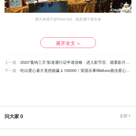
图片来源于@Time Out，版权属于原作者
跳蚤市场起源
展开全文
跳蚤市场这个名词来源于西方，有关它的起源有两种说法。
一种说法认为跳蚤市场来源于纽约的Fly Market。Fly
Market是位于纽约下曼哈顿地区的一个固定集市，主要贩卖
上一篇：
2023“戛纳三天”影迷通行证申请攻略 - 进入影节宫、观看影片、放映活动！
一些古董和旧物，在美国独立战争前就存在。由于Fly
下一篇：
吃出爱心薯片竟然能赢￡100000！英国乐事Walkers最佳爱心薯片评选大赛开始啦！
Market的名字来源于市场的荷兰语名称Vly和Vlie，
而Vly和
Vile在荷兰语的发音和英语中的Flea很像
，因此后来人们把
这类市场的
英文统称为Flea Market
。
问大家
0
全部