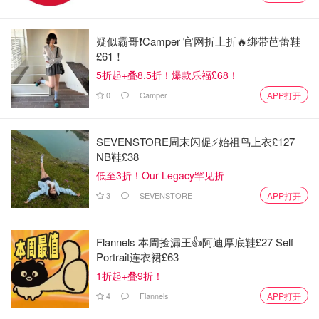
疑似霸哥❗️Camper 官网折上折🔥绑带芭蕾鞋
£61！
5折起+叠8.5折！爆款乐福£68！
0
Camper
APP打开
SEVENSTORE周末闪促⚡️始祖鸟上衣£127
图片来源于@House&Garden，版权属于原作者
NB鞋£38
低至3折！Our Legacy罕见折
英国跳蚤市场
3
SEVENSTORE
APP打开
英国是欧洲最大的古董集散地
，在英国出于对环境保护和古
董的热爱，英国有着非常多数量的
古董集市
和跳蚤市场。英
Flannels 本周捡漏王👍阿迪厚底鞋£27 Self
国人一般不会直接将自己用过的物品直接丢弃、也会以在二
Portrait连衣裙£63
手市场、
古董店
淘古董旧物为乐。
1折起+叠9折！
4
Flannels
APP打开