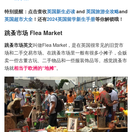
特别提醒：
点击查收
英国新生必读
and
英国旅游全攻略
and
英国超市大全
！还有
2024英国留学新生手册
等你解锁哦！
跳蚤市场 Flea Market
跳蚤市场英文
叫做Flea Market，是在英国很常见的旧货市
场和二手交易市场。在跳蚤市场里一般有很多小摊子，会贩
卖一些古董古玩、二手物品和一些服装饰品等。感觉跳蚤市
场就
相当于欧洲的“地摊”
。