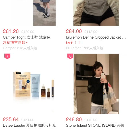
£61.20
£84.00
£120.00
£118.00
Camper Right 女士鞋 浅灰色
lululemon Define Cropped Jacket Nulu 短款夹克
超多博主同款~
码全！！
图片来源于@Visitportobello，版权属于原作者
Camper
818人感兴趣
lululemon
768人感兴趣
7
8
波多贝罗路的店铺虽然周一到周六都会开放，但是
主要的古
董市集一般都集中在周五、周六开放
。而且每到
周六都会在
路上举办露天跳蚤市场
，售卖各种各样的小手工艺品、古董
首饰、服装和一些零售杂货等。街边还有很多好吃的露天美
食摊位值得打卡！
£35.64
£46.80
£151.00
£170.00
Estee Lauder 夏日护肤彩妆礼盒
Stone Island STONE ISLAND 圆领