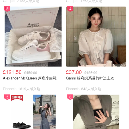
Camper
2188人感兴趣
Camper
1768人感兴趣
3
4
地址：Portobello Rd, London W10 5TY
官网：
点击查看
开放时间：周一到周日开放；露天市场主要集中在周五和周
六
位于伦敦诺丁山的波多贝罗路集市（Portobello Road
Market）是
全球最大的古董市集，也是英国最大最优质的跳
蚤市场
。波多贝罗路集市还是电影《诺丁山》的拍摄地，而
£121.50
£37.80
£450.00
£135.00
且因为电影一炮而红，吸引了大量游客，成为了世界闻名的
Alexander McQueen 厚底小白鞋
Ganni 棉府绸系带荷叶边上衣
网红集市！这里充满着
古董店
、古着店、古董包包、二手珠
Flannels
1619人感兴趣
Flannels
842人感兴趣
宝和家居用品商店，琳琅满目应有尽有。
5
6