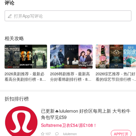
评论
打开App写评论
相关攻略
图片来源于@Fleamarketinsiders，版权属于原作者
还有一种说法是认为跳蚤市场来源于法国，当时巴黎有一个
2026美剧推荐 - 最新必
2026韩剧推荐 - 最新高
2026综艺推荐 - 热门好
看高分美剧排行榜 - 8月
分好看韩剧排行榜 - 8月
看的综艺节目排行榜 - 
专门卖便宜货的集市叫做Le Marche aux Puces，法语翻译
最新: 《​​足球教练 》第
最新：丁海寅《我的荒
月最新:《​​伦敦合伙人
成英语就相当于Market Of the Fleas。由于这些便宜的二手
四季回归！
糖恋爱 》上线❣️
回归啦
物品年头很久，而且有些也不是很干净，所以可能
会在里面
折扣排行榜
发现跳蚤或一些小寄生虫
。
因此慢慢的人们将这样的便宜地
已更新🔥lululemon 好价区每周上新 大号粉牛
摊、二手集市统称为了跳蚤市场
。
角包罕见£59
Softstreme卫衣£54/原£108！
107
lululemon
APP打开