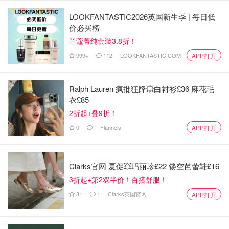
LOOKFANTASTIC2026英国新生季 | 每日低
价必买榜
兰蔻菁纯套装3.8折！
999+
112
LOOKFANTASTIC.COM
APP打开
Ralph Lauren 疯批狂降💥白衬衫£36 麻花毛
衣£85
2折起+叠9折！
0
Flannels
APP打开
图片来源于@THATCHER+Hallam，版权属于原作者
在这种文化之下，英国的跳蚤市场可以说是非常受欢迎，摊
Clarks官网 夏促💥玛丽珍£22 镂空芭蕾鞋£16
位和物品种类也都非常丰富。小到首饰服装、大到
古董字
3折起+第2双半价！百搭舒服！
画
、家具用品真是一应俱全！很多物品虽然是二手，但是保
31
1
Clarks英国官网
APP打开
存的非常完好，而且经过时间的洗礼别有一番韵味！可以说
在跳蚤市场买东西真是不错的选择！