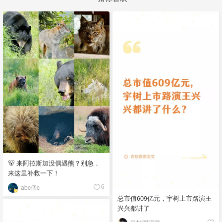
🐻 来阿拉斯加没偶遇熊？别急，
来这里补救一下！
abc個c
6
总市值609亿元，宇树上市路演王
兴兴都讲了