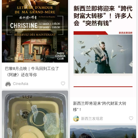
巴黎8月点映｜牛马回到工位了
《阿嬷》还在等你
CineAsia
新西兰即将迎来“跨代财富大转
移”！
新西兰发现君