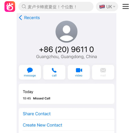
🇬🇧
Prada/Miu 4.8折！
UK
麦卢卡蜂蜜夏促！个位数！
啥？必胜客披萨5折！