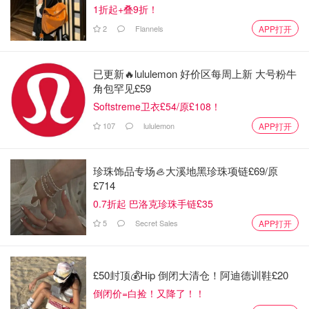
1折起+叠9折！
2
Flannels
APP打开
已更新🔥lululemon 好价区每周上新 大号粉牛
角包罕见£59
Softstreme卫衣£54/原£108！
107
lululemon
APP打开
珍珠饰品专场🦪大溪地黑珍珠项链£69/原
£714
0.7折起 巴洛克珍珠手链£35
5
Secret Sales
APP打开
£50封顶💰Hip 倒闭大清仓！阿迪德训鞋£20
倒闭价=白捡！又降了！！