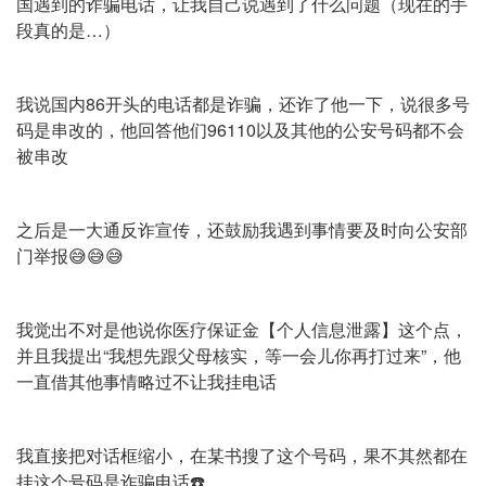
国遇到的诈骗电话，让我自己说遇到了什么问题（现在的手
段真的是…）
我说国内86开头的电话都是诈骗，还诈了他一下，说很多号
码是串改的，他回答他们96110以及其他的公安号码都不会
被串改
之后是一大通反诈宣传，还鼓励我遇到事情要及时向公安部
门举报😅😅😅
我觉出不对是他说你医疗保证金【个人信息泄露】这个点，
并且我提出“我想先跟父母核实，等一会儿你再打过来”，他
一直借其他事情略过不让我挂电话
我直接把对话框缩小，在某书搜了这个号码，果不其然都在
挂这个号码是诈骗电话☎️