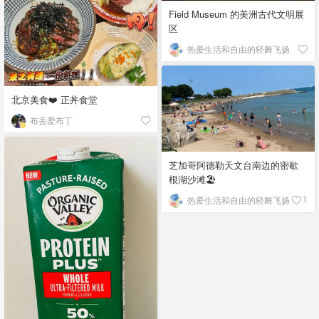
Field Museum 的美洲古代文明展
区
热爱生活和自由的轻舞飞扬
北京美食❤️ 正丼食堂
布丢爱布丁
芝加哥阿德勒天文台南边的密歇
根湖沙滩🏖️
热爱生活和自由的轻舞飞扬
1