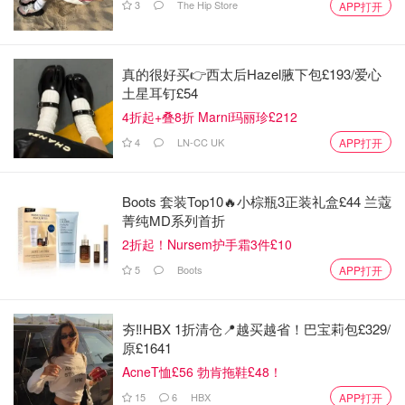
3
The Hip Store
APP打开
真的很好买👉西太后Hazel腋下包£193/爱心
土星耳钉£54
4折起+叠8折 Marni玛丽珍£212
4
LN-CC UK
APP打开
Boots 套装Top10🔥小棕瓶3正装礼盒£44 兰蔻
菁纯MD系列首折
2折起！Nursem护手霜3件£10
5
Boots
APP打开
夯‼️HBX 1折清仓📍越买越省！巴宝莉包£329/
原£1641
AcneT恤£56 勃肯拖鞋£48！
15
6
HBX
APP打开