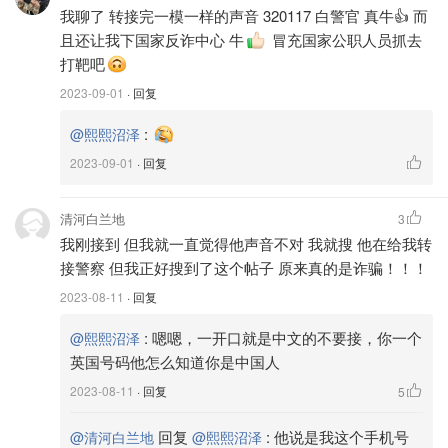
我聊了 转接完一模一样的声音 320117 白警官 真牛👍 而
且还让我下国家反诈中心 牛
冒充国家公职人员抓去
打靶吧
2023-09-01
· 回复
:
@熙熙沼泽
2023-09-01
· 回复
清河白兰地
3
我刚接到 但我就一直觉得他声音不对 我就搜 他在给我转
接警察 但我正好搜到了这个帖子 原来真的是诈骗！！！
2023-08-11
· 回复
:
嗯嗯，一开口就是中文的不要接，你一个
@熙熙沼泽
英国号码他怎么知道你是中国人
2023-08-11
· 回复
5
回复
:
他说是我这个手机号
@清河白兰地
@熙熙沼泽