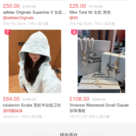
£50.00
£25.00
£165.00
£110.00
adidas Originals Superstar II 女款串珠休闲鞋 黑色
Nike Total 90 女款 黑色
@adidasOriginals
@29
The Hip Store
748人感兴趣
The Hip Store
704人感兴趣
7
8
£64.00
£108.00
£108.00
£225.00
lululemon Scuba 宽松半拉链卫衣
Vivienne Westwood Small Claude
@鸡腿妹妹
珍珠项链
lululemon
696人感兴趣
LN-CC UK
696人感兴趣
猜你喜欢