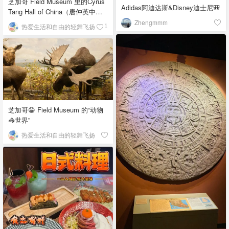
芝加哥 Field Museum 里的Cyrus
Adidas阿迪达斯&Disney迪士尼🎒
Tang Hall of China（唐仲英中国
馆）
Zhengmmm
热爱生活和自由的轻舞飞扬
1
芝加哥😁 Field Museum 的“动物
🦓世界”
热爱生活和自由的轻舞飞扬