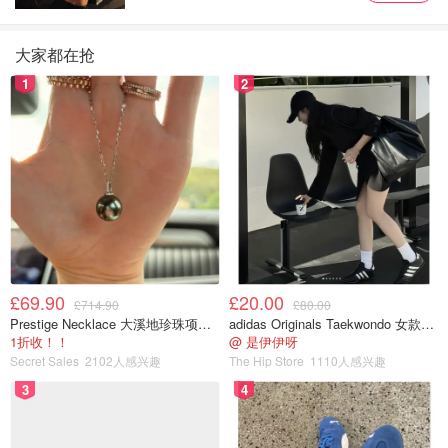
大家都在抢
1
2
£69.90
£20.00
£714.90
£80.00
Prestige Necklace 大溪地珍珠项链 10-11mm
adidas Originals Taekwondo 女款黑色运动鞋
1折收！！
@ 是伊伊呀
Secret Sales
2102人感兴趣
The Hip Store
1110人感兴趣
3
4