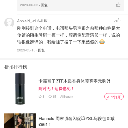
2023-06-03
· 回复
AppleId_9rLiNJUK
2
刚刚接到这个电话，电话那头男声跟之前那种自称是大
使馆的陌生号码一模一样，腔调像配音演员一样，说的
话很像翻译的，我给挂了搜了一下果然假的
2023-05-15
· 回复
折扣排行榜
卡霸哥了❓TF木质香身体喷雾零元购❓❗
随时无！运费也免！
8
15
AllBeauty
APP打开
Flannels 周末顶奢闪促💥YSL马鞍包直减
£961！