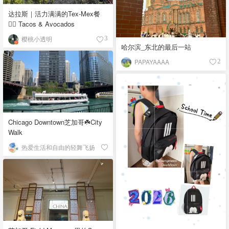
达拉斯｜活力满满的Tex-Mex餐
👉🏼 Tacos & Avocados
樱桃小透明
3
哈尔滨_东北的最后一站
PAPAYAAAA
2
Chicago Downtown芝加哥☘️City
Walk
热爱生活和自由的轻舞飞扬