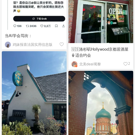
当AI学会骂街：
鸡妹报喜法国实用信息版
🇺🇸洛杉矶Hollywood京都居酒屋
🏮适合约会
北美deal蜀黎
2