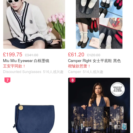
£199.75
£61.20
£341.00
£120.00
Miu Miu Eyewear 白框墨镜
Camper Right 女士平底鞋 黑色
王安宇同款！
褶皱款芭蕾！
Discounted Sunglasses
516人感兴趣
Camper
514人感兴趣
7
8