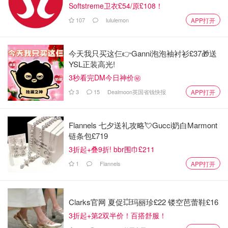
Softstreme卫衣£54/原£108！
107
lululemon
APP打开
今天我只买这仨👉Ganni泡泡袖衬衫£37🎁送
YSL正装高光!
3秒看完DM今日神价㊙️
3
15
Dealmoon英国省钱快报
APP打开
Flannels 七夕送礼攻略💘Gucci奶白Marmont
链条包£719
3折起+叠9折! bbr围巾£211
1
Flannels
APP打开
Clarks官网 夏促💥玛丽珍£22 镂空芭蕾鞋£16
3折起+第2双半价！百搭舒服！