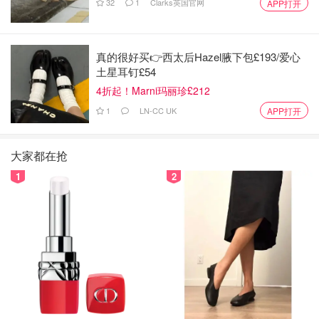
32
1
Clarks英国官网
APP打开
真的很好买👉西太后Hazel腋下包£193/爱心
土星耳钉£54
4折起！Marni玛丽珍£212
1
LN-CC UK
APP打开
大家都在抢
1
2