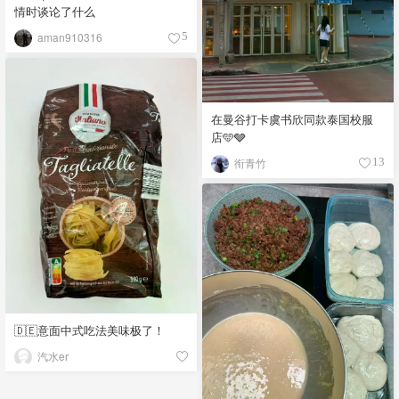
情时谈论了什么
aman910316
5
在曼谷打卡虞书欣同款泰国校服
店🩵🩶
衔青竹
13
🇩🇪意面中式吃法美味极了！
汽水er