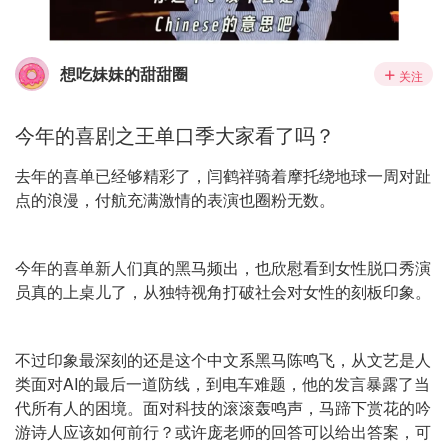
想吃妹妹的甜甜圈
关注
今年的喜剧之王单口季大家看了吗？
去年的喜单已经够精彩了，闫鹤祥骑着摩托绕地球一周对趾
点的浪漫，付航充满激情的表演也圈粉无数。
今年的喜单新人们真的黑马频出，也欣慰看到女性脱口秀演
员真的上桌儿了，从独特视角打破社会对女性的刻板印象。
不过印象最深刻的还是这个中文系黑马陈鸣飞，从文艺是人
类面对AI的最后一道防线，到电车难题，他的发言暴露了当
代所有人的困境。面对科技的滚滚轰鸣声，马蹄下赏花的吟
游诗人应该如何前行？或许庞老师的回答可以给出答案，可