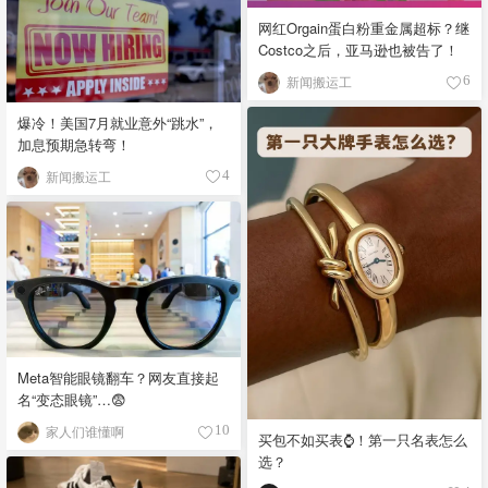
网红Orgain蛋白粉重金属超标？继
Costco之后，亚马逊也被告了！
新闻搬运工
6
爆冷！美国7月就业意外“跳水”，
加息预期急转弯！
新闻搬运工
4
Meta智能眼镜翻车？网友直接起
名“变态眼镜”…😨
家人们谁懂啊
10
买包不如买表⌚️！第一只名表怎么
选？