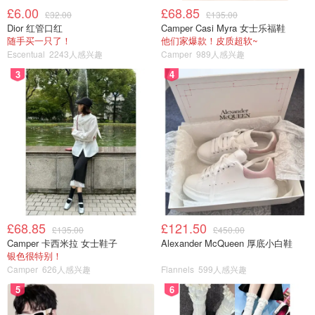
£6.00
£68.85
£32.00
£135.00
Dior 红管口红
Camper Casi Myra 女士乐福鞋
随手买一只了！
他们家爆款！皮质超软~
Escentual
2243人感兴趣
Camper
989人感兴趣
3
4
£68.85
£121.50
£135.00
£450.00
Camper 卡西米拉 女士鞋子
Alexander McQueen 厚底小白鞋
银色很特别！
Camper
626人感兴趣
Flannels
599人感兴趣
5
6