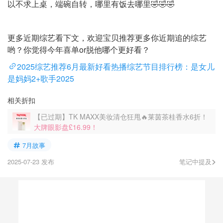
以不求上桌，端碗自转，哪里有饭去哪里🤣🤣🤣
更多近期综艺看下文，欢迎宝贝推荐更多你近期追的综艺
哟？你觉得今年喜单or脱他哪个更好看？
2025综艺推荐6月最新好看热播综艺节目排行榜：是女儿
是妈妈2+歌手2025
相关折扣
【已过期】TK MAXX美妆清仓狂甩🔥莱茵茶桂香水6折！
大牌眼影盘£16.99！
7月故事
2025-07-23 发布
笔记中提及