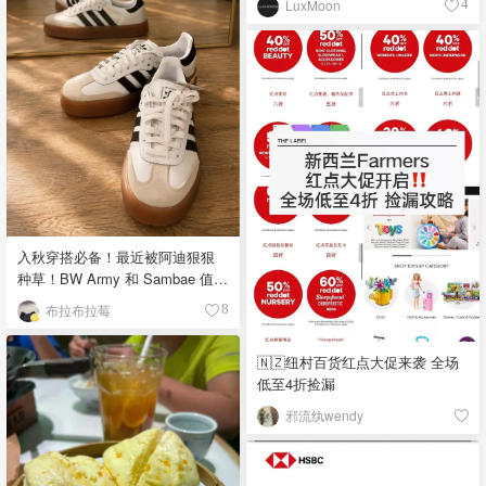
LuxMoon
4
入秋穿搭必备！最近被阿迪狠狠
种草！BW Army 和 Sambae 值得
拥有！
布拉布拉莓
8
🇳🇿纽村百货红点大促来袭 全场
低至4折捡漏
邪流纨wendy