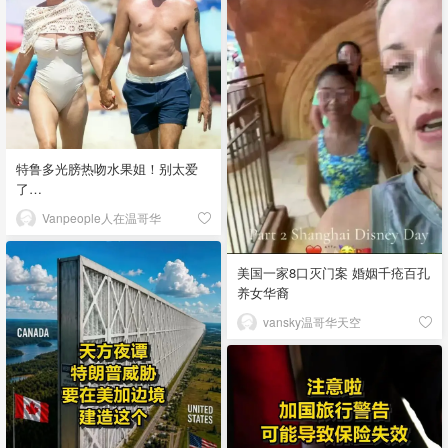
特鲁多光膀热吻水果姐！别太爱
了…
Vanpeople人在温哥华
美国一家8口灭门案 婚姻千疮百孔
养女华裔
vansky温哥华天空