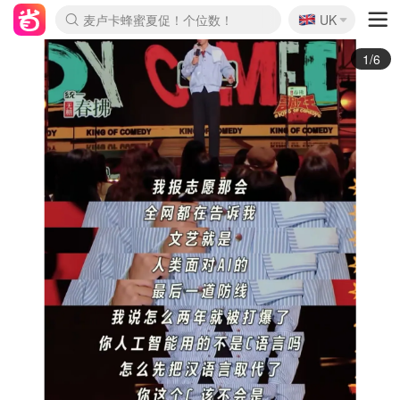
🇬🇧
Prada/Miu 4.8折！
UK
麦卢卡蜂蜜夏促！个位数！
啥？必胜客披萨5折！
2/6