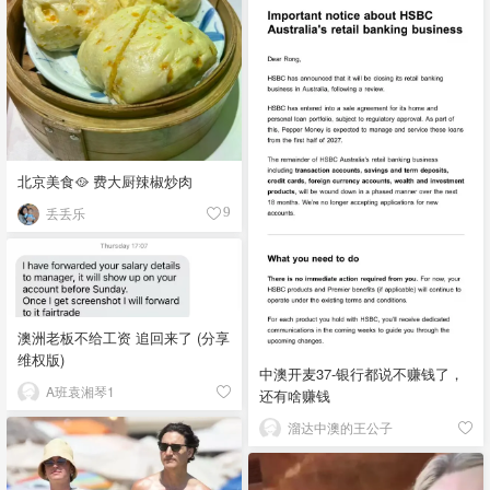
北京美食🥘 费大厨辣椒炒肉
丢丢乐
9
澳洲老板不给工资 追回来了 (分享
维权版)
中澳开麦37-银行都说不赚钱了，
A班袁湘琴1
还有啥赚钱
溜达中澳的王公子