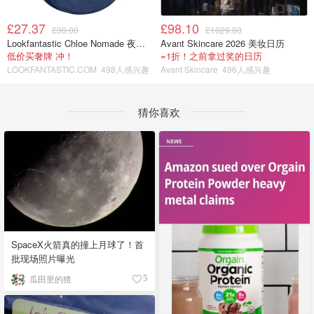
£27.37
£98.10
£30.00
£1029.00
Lookfantastic Chloe Nomade 夜埃及小包
Avant Skincare 2026 美妆日历
低价买奢牌 冲！
=1折！之前拿过奖的日历
LOOKFANTASTIC.COM
498人感兴趣
Avant Skincare
496人感兴趣
猜你喜欢
SpaceX火箭真的撞上月球了！首
批现场照片曝光
瓜田里的猹
5