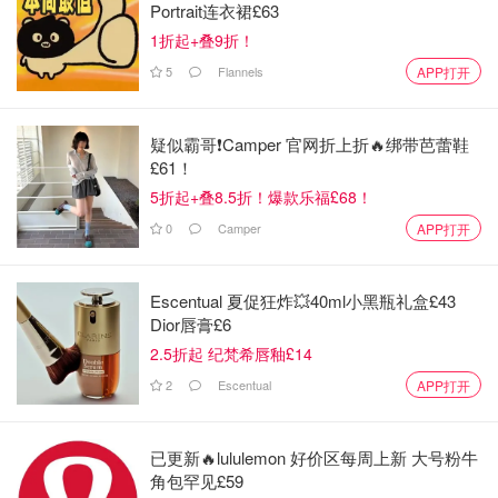
Portrait连衣裙£63
1折起+叠9折！
5
Flannels
APP打开
疑似霸哥❗️Camper 官网折上折🔥绑带芭蕾鞋
£61！
5折起+叠8.5折！爆款乐福£68！
0
Camper
APP打开
Escentual 夏促狂炸💥40ml小黑瓶礼盒£43
Dior唇膏£6
2.5折起 纪梵希唇釉£14
2
Escentual
APP打开
已更新🔥lululemon 好价区每周上新 大号粉牛
角包罕见£59