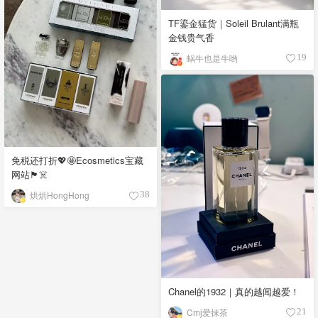
TF鎏金猛货｜Soleil Brulant满瓶
金钱贵气香
蜗牛也是牛哟
19
免税还打折💖🤩Ecosmetics宝藏
网站🏴‍☠️
烘烘HongHong
38
Chanel的1932｜真的越闻越爱！
Cmj爱抹茶
21