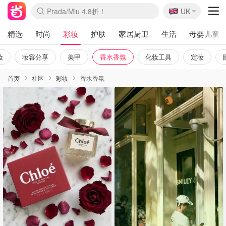
🇬🇧
Prada/Miu 4.8折！
UK
麦卢卡蜂蜜夏促！个位数！
啥？必胜客披萨5折！
精选
时尚
彩妆
护肤
家居厨卫
生活
母婴儿童
妆
妆容分享
美甲
香水香氛
化妆工具
定妆
首页
社区
彩妆
香水香氛