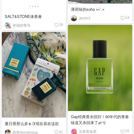
薄荷味的soho ⋆⭒˚.⋆
SALT&STONE体香膏
Jenini1
24
幸福的青鸟
29
Gap经典香水回归！90年代的青春
味道又杀回来了🌿🫧
夏日香那么多☀️🍋现在喜欢这款
北美美妆君
19
烘烘HongHong
41