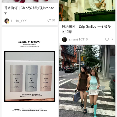
香水测评 | Chloé浓郁玫瑰Intense
🌹
Lucia_YYY
30
纽约东村｜Drip Smiley 一个被爱
的消息
aman910316
13