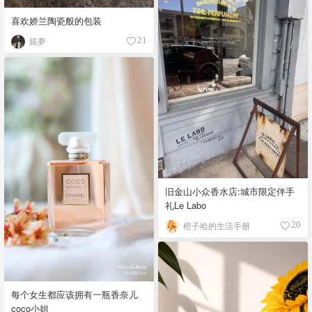
喜欢娇兰陶瓷般的包装
婲夢
21
旧金山小众香水店:城市限定伴手
礼Le Labo
橙子哈的生活手册
20
每个女生都应该拥有一瓶香奈儿
coco小姐