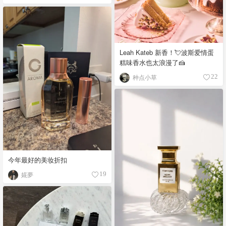
Leah Kateb 新香！💘波斯爱情蛋
糕味香水也太浪漫了🍰
种点小草
22
今年最好的美妆折扣
婲夢
19