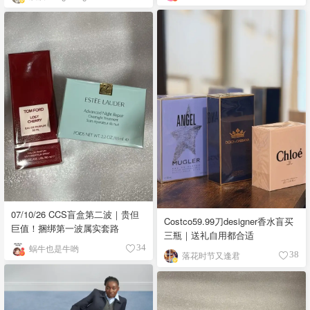
07/10/26 CCS盲盒第二波｜贵但
Costco59.99刀designer香水盲买
巨值！捆绑第一波属实套路
三瓶｜送礼自用都合适
蜗牛也是牛哟
34
落花时节又逢君
38