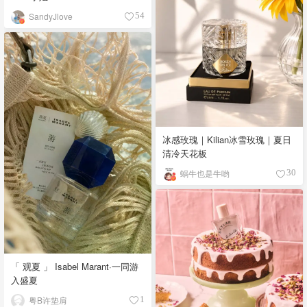
SandyJlove
54
冰感玫瑰｜Kilian冰雪玫瑰｜夏日
清冷天花板
蜗牛也是牛哟
30
「 观夏 」 Isabel Marant·一同游
入盛夏
粤B许垫肩
1