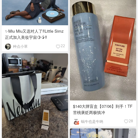
✨Miu Miu又选对人了‼️Little Simz
正式加入美妆宇宙🍋🥭‼️
种点小草
22
$140大牌盲盒【07/06】到手！TF
苦桃褒贬两极慎冲
蜗牛也是牛哟
28