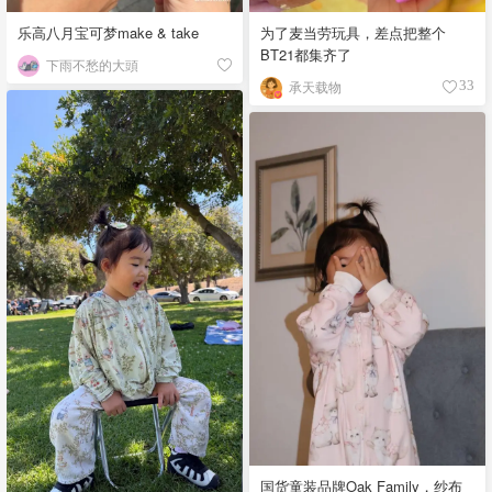
乐高八月宝可梦make & take
为了麦当劳玩具，差点把整个
BT21都集齐了
下雨不愁的大頭
承天载物
33
国货童装品牌Oak Family，纱布