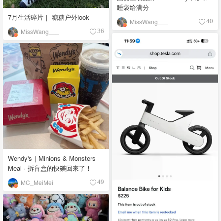
睡袋给满分
7月生活碎片｜ 糖糖户外look
MissWang___
40
MissWang___
36
Wendy's｜Minions & Monsters
Meal · 拆盲盒的快樂回來了！
MC_MeiMei
49