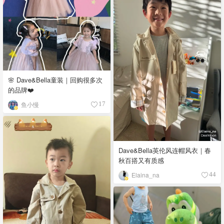
🌸 Dave&Bella童装｜回购很多次
的品牌❤️
鱼小慢
17
Dave&Bella英伦风连帽风衣｜春
秋百搭又有质感
Elaina_na
44