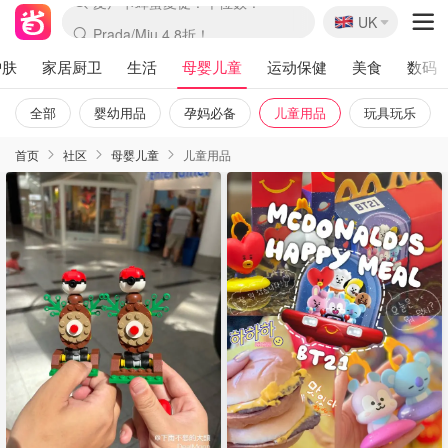
🇬🇧
Prada/Miu 4.8折！
UK
麦卢卡蜂蜜夏促！个位数！
啥？必胜客披萨5折！
护肤
家居厨卫
生活
母婴儿童
运动保健
美食
数码
全部
婴幼用品
孕妈必备
儿童用品
玩具玩乐
首页
社区
母婴儿童
儿童用品