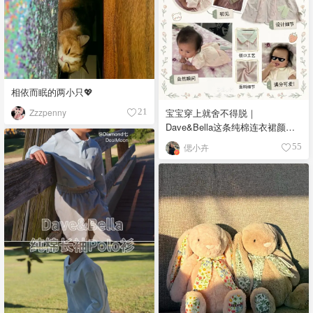
相依而眠的两小只💖
宝宝穿上就舍不得脱｜
Zzzpenny
21
Dave&Bella这条纯棉连衣裙颜值
和舒适度都在线✨
偲小卉
55