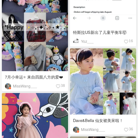
特斯拉US新出了儿童平衡车🤯
Yoz___
16
7月小幸运⭐️ 来自四面八方的爱❤️
MissWang___
38
Dave&Bella 仙女裙美呆啦！
MissWang___
36