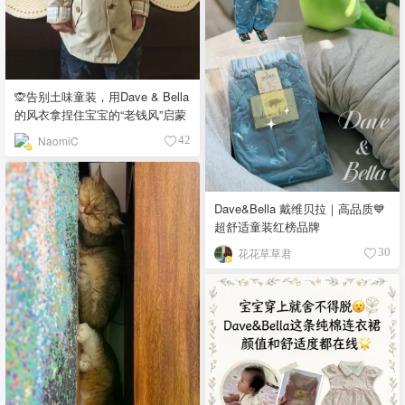
🙊告别土味童装，用Dave & Bella
的风衣拿捏住宝宝的“老钱风”启蒙
NaomiC
42
Dave&Bella 戴维贝拉｜高品质💙
超舒适童装红榜品牌
花花草草君
30