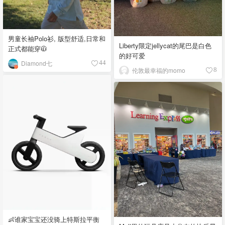
男童长袖Polo衫, 版型舒适,日常和
Liberty限定jellycat的尾巴是白色
正式都能穿🧥
的好可爱
Diamond七
44
伦敦最幸福的momo
8
👶谁家宝宝还没骑上特斯拉平衡