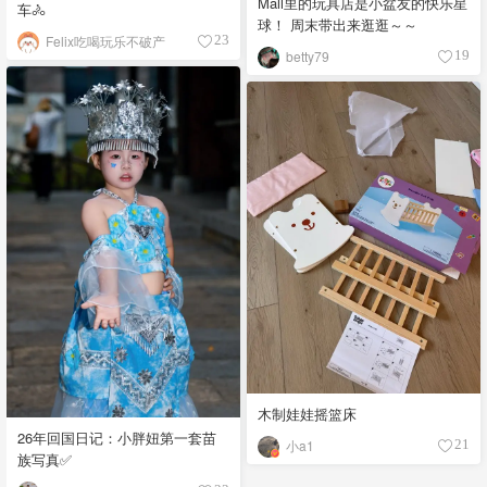
Mall里的玩具店是小盆友的快乐星
车🚴
球！ 周末带出来逛逛～～
Felix吃喝玩乐不破产
23
betty79
19
木制娃娃摇篮床
26年回国日记：小胖妞第一套苗
小a1
21
族写真✅