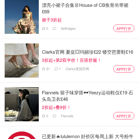
漂亮小裙子合集👗House of CB鱼骨吊带裙
£69
裙子3折起
0
Selfridges
APP打开
Clarks官网 夏促💥玛丽珍£22 镂空芭蕾鞋£16
3折起+第2双半价！百搭舒服！
31
1
Clarks英国官网
APP打开
Flannels 留子味穿搭🕶️Yeezy运动鞋仅£19 石
头岛卫衣£46
2折起+叠9折！
0
Flannels
APP打开
已更新🔥lululemon 好价区每周上新 大号粉牛