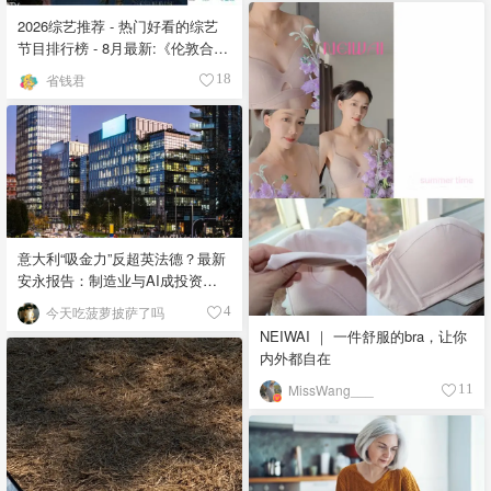
2026综艺推荐 - 热门好看的综艺
节目排行榜 - 8月最新:《​​伦敦合伙
人》回归啦
省钱君
18
意大利“吸金力”反超英法德？最新
安永报告：制造业与AI成投资新
宠！
今天吃菠萝披萨了吗
4
NEIWAI ｜ 一件舒服的bra，让你
内外都自在
MissWang___
11