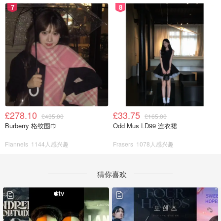
7
8
£278.10
£33.75
£435.00
£165.00
Burberry 格纹围巾
Odd Mus LD99 连衣裙
Flannels
1144人感兴趣
Frasers
1078人感兴趣
猜你喜欢