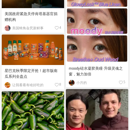
美国政府紧急关停肯塔基器官捐
赠机构
美国犄角旮旯新鲜事
4
moody硅水凝胶美瞳·升级灵魂之
星巴克秋季限定开抢！超市版南
窗，魅力加倍
瓜系列全盘点
小月的
5
让我看看有啥好吃的
8