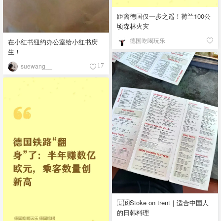
距离德国仅一步之遥！荷兰100公
顷森林火灾
德国吃喝玩乐
在小红书纽约办公室给小红书庆
生！
suewang__
17
🇬🇧Stoke on trent｜适合中国人
的日韩料理