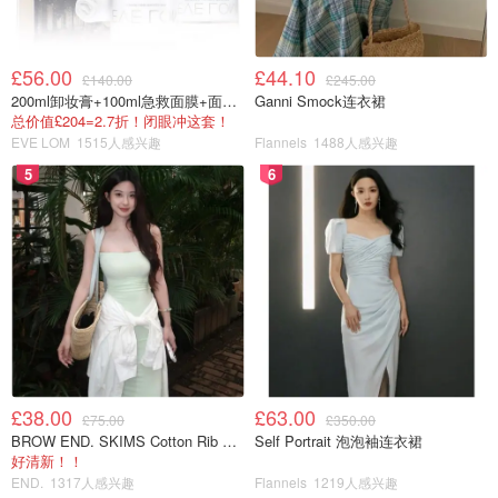
£56.00
£44.10
£140.00
£245.00
200ml卸妆膏+100ml急救面膜+面霜+洁颜布
Ganni Smock连衣裙
总价值£204=2.7折！闭眼冲这套！
EVE LOM
1515人感兴趣
Flannels
1488人感兴趣
5
6
£38.00
£63.00
£75.00
£350.00
BROW END. SKIMS Cotton Rib 长款背心连衣裙 薄荷绿
Self Portrait 泡泡袖连衣裙
好清新！！
END.
1317人感兴趣
Flannels
1219人感兴趣