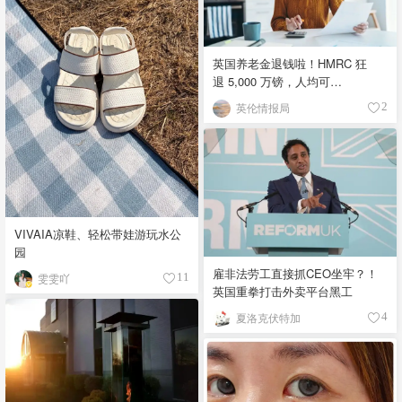
英国养老金退钱啦！HMRC 狂
退 5,000 万镑，人均可
领 £4,000！
英伦情报局
2
VIVAIA凉鞋、轻松带娃游玩水公
园
雇非法劳工直接抓CEO坐牢？！
雯雯吖
11
英国重拳打击外卖平台黑工
夏洛克伏特加
4