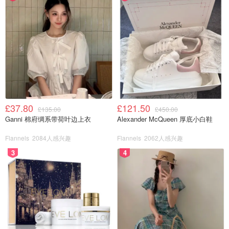
£37.80
£121.50
£135.00
£450.00
Ganni 棉府绸系带荷叶边上衣
Alexander McQueen 厚底小白鞋
Flannels
2084人感兴趣
Flannels
2062人感兴趣
3
4