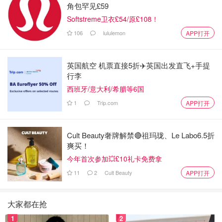
角包罕见£59
Softstreme卫衣£54/原£108！
106
lululemon
APP打开
英国航空 机票直接5折✈️英国出发直飞+手提
行李
西班牙/意大利/希腊等6国
1
Trip.com
APP打开
Cult Beauty奢牌解禁🔴祖玛珑、Le Labo6.5折
爽买！
今年首次参加💥£10礼卡免费拿
11
2
Cult Beauty
APP打开
大家都在抢
1
2