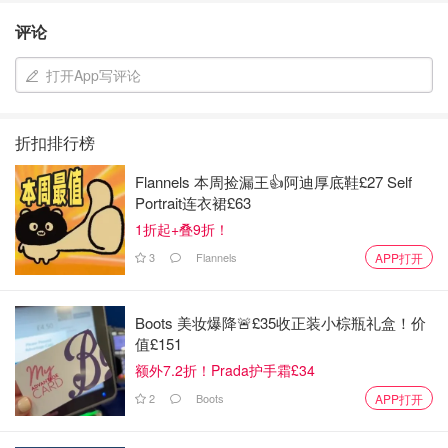
评论
打开App写评论
折扣排行榜
Flannels 本周捡漏王👍阿迪厚底鞋£27 Self
Portrait连衣裙£63
1折起+叠9折！
3
Flannels
APP打开
Boots 美妆爆降🚨£35收正装小棕瓶礼盒！价
值£151
额外7.2折！Prada护手霜£34
2
Boots
APP打开