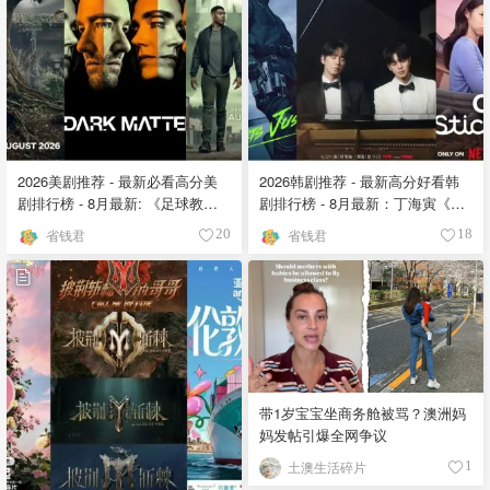
2026美剧推荐 - 最新必看高分美
2026韩剧推荐 - 最新高分好看韩
剧排行榜 - 8月最新: 《​​足球教练
剧排行榜 - 8月最新：丁海寅《我
》第四季回归！
的荒糖恋爱 》上线❣️
省钱君
省钱君
20
18
带1岁宝宝坐商务舱被骂？澳洲妈
妈发帖引爆全网争议
土澳生活碎片
1