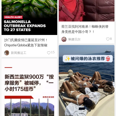
荷兰豆找到河南弟！蜘蛛侠的替
身竟然是中国小哥？！
琳娜贝尔
8
沙门氏菌疫情已蔓延至27州！
Chipotle/Qdoba紧急下架辣椒
新闻搬运工
15