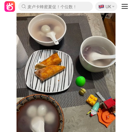
🇬🇧
Prada/Miu 4.8折！
UK
麦卢卡蜂蜜夏促！个位数！
啥？必胜客披萨5折！