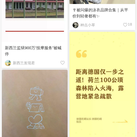
👙被问爆的泳衣品牌合集｜从平
价到轻奢都有✨
种点小草
18
新西兰监狱900万“按摩服务”被喊
停
新西兰发现君