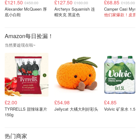
£121.50
£127.50
£68.85
£450.00
£180.00
£135.00
Alexander McQueen 厚
Arc'teryx Squamish 连
底小白鞋
帽夹克 黑蓝色
他们家爆款！皮质超
Amazon每日捡漏！
当然要趁现在啦~
£2.00
£54.98
£4.85
TYRRELLS 甜辣味薯片
Jellycat 大橘大利好彩头
Volvic 矿泉水 1.5L
150g
热门商家