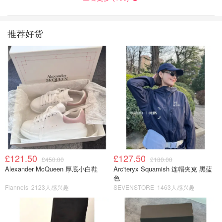
推荐好货
£121.50
£127.50
£450.00
£180.00
Alexander McQueen 厚底小白鞋
Arc'teryx Squamish 连帽夹克 黑蓝
色
Flannels
2123人感兴趣
SEVENSTORE
1463人感兴趣