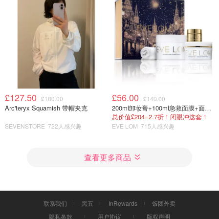
£127.50
£56.00
£180.00
£140.00
Arc'teryx Squamish 带帽夹克
200ml卸妆膏+100ml急救面膜+面霜+洁颜布
总价值£204=2.7折！闭眼冲这套！
SEVENSTORE
722人感兴趣
EVE LOM
715人感兴趣
查看更多商品
联系我们
黑五
InRewards
饭团外卖
隐私条款
用户协议
版权声明