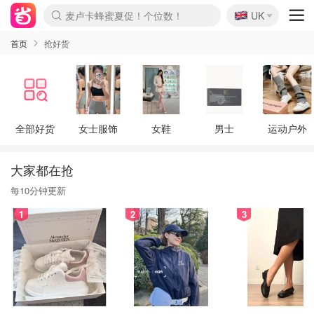
🇬🇧
Prada/Miu 4.8折！
UK
麦卢卡蜂蜜夏促！个位数！
啥？必胜客披萨5折！
首页
抢好货
全部好货
女士服饰
女鞋
男士
运动户外
大家都在抢
每10分钟更新
1
2
3