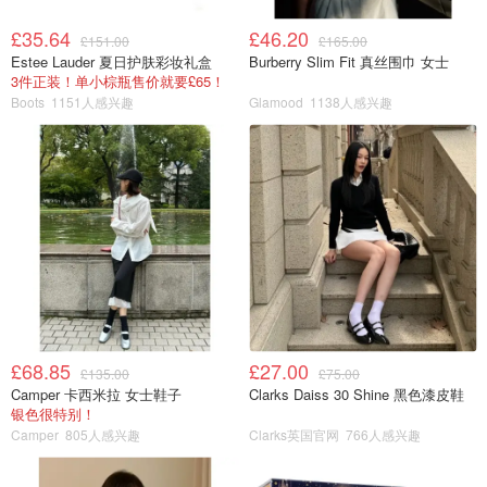
£35.64
£46.20
£151.00
£165.00
Estee Lauder 夏日护肤彩妆礼盒
Burberry Slim Fit 真丝围巾 女士
3件正装！单小棕瓶售价就要£65！
Boots
1151人感兴趣
Glamood
1138人感兴趣
£68.85
£27.00
£135.00
£75.00
Camper 卡西米拉 女士鞋子
Clarks Daiss 30 Shine 黑色漆皮鞋
银色很特别！
Camper
805人感兴趣
Clarks英国官网
766人感兴趣