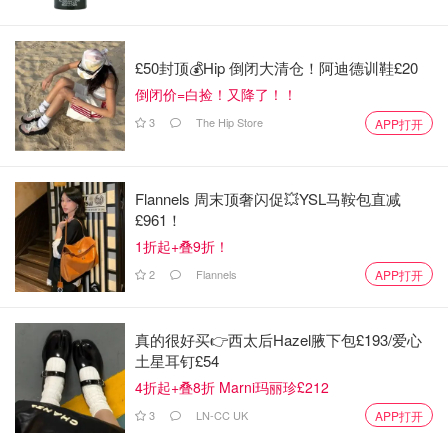
2026韩剧《卧底洪小姐》预告
£50封顶💰Hip 倒闭大清仓！阿迪德训鞋£20
倒闭价=白捡！又降了！！
3
The Hip Store
APP打开
Flannels 周末顶奢闪促💥YSL马鞍包直减
£961！
1折起+叠9折！
2
Flannels
APP打开
真的很好买👉西太后Hazel腋下包£193/爱心
土星耳钉£54
4折起+叠8折 Marni玛丽珍£212
3
LN-CC UK
APP打开