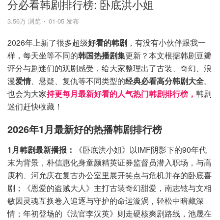
分必看韩剧排行榜: 卧底洪小姐
3.56万 浏览
01-05 发布
2026年上新了很多超级
好看的韩剧
，有没有小伙伴跟我一
样，每天坐等不同的
韩国热播剧集
更新？本文根据韩剧豆瓣
评分与剧迷们的观剧感受，给大家整理出了古装、奇幻、浪
漫
爱情
、悬疑、复仇等不同类型的
经典必看高分韩剧大全
。
也会为大家
持更每月最新好看的人气热门
韩剧排行榜
，
韩剧
迷们赶快收藏！
2026年1月最新好的热播韩剧排行榜
1月韩剧最新播报：
《卧底洪小姐》以IMF阴影下的90年代
末为背景，朴信惠化身童颜精英证券监督员潜入职场，与高
庚杓、河允庆在复古办公室里展开笑点与危机并存的卧底喜
剧；《恩爱的盗贼大人》主打古装奇幻甜爱，南志铉与文相
敏因灵魂互换卷入追逐与守护的命运漩涡，轻松中暗藏深
情；年初登场的《法官李汉英》则走硬核爽剧路线，池晟在