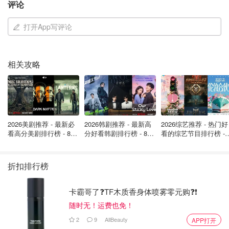
评论
主演: 朴信惠 / 高庚杓 / 河允庆 / 曹瀚结
类型: 剧情 / 喜剧
打开App写评论
首播: 2026-01-17
相关攻略
2026美剧推荐 - 最新必
2026韩剧推荐 - 最新高
2026综艺推荐 - 热门好
看高分美剧排行榜 - 8月
分好看韩剧排行榜 - 8月
看的综艺节目排行榜 - 
最新: 《​​足球教练 》第
最新：丁海寅《我的荒
月最新:《​​伦敦合伙人
四季回归！
糖恋爱 》上线❣️
回归啦
折扣排行榜
该剧讲述因IMF而混乱的90年代末，只知道工作的35岁精英
证券监督员洪琴宝一角，利用天生的"童颜外貌"在捕捉到可
卡霸哥了❓TF木质香身体喷雾零元购❓❗
疑资金流向的证券公司，伪装成20岁高中毕业的女职员后发
随时无！运费也免！
生的复古办公室喜剧。
2
9
AllBeauty
APP打开