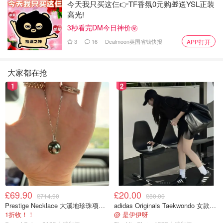
今天我只买这仨👉TF香氛0元购🎁送YSL正装
在奎的相遇，逐渐打开心扉的故事。改编自白敏雅作家执笔
高光!
的同名网络小说。
3秒看完DM今日神价㊙️
2026韩剧《春日狂热》预告
3
16
Dealmoon英国省钱快报
APP打开
大家都在抢
1
2
£69.90
£20.00
£714.90
£80.00
Prestige Necklace 大溪地珍珠项链 10-11mm
adidas Originals Taekwondo 女款黑色运动鞋
1折收！！
@ 是伊伊呀