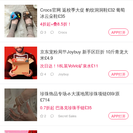
Crocs官网 返校季大促 豹纹洞洞鞋£32 葡萄
2. 春日狂热
冰云朵鞋£35
主演: 安普贤 / 李主傧 / 车叙元 / 赵俊英
4折起+叠8.5折！
类型: 喜剧 / 爱情
3
Crocs
APP打开
首播: 2026-01-05
京东宠粉局🎊Joybuy 新手区巨折 10斤青龙大
米£4.9
次日达！18L装Volvic矿泉水£11
4
Joybuy
APP打开
珍珠饰品专场🦪大溪地黑珍珠项链£69/原
£714
0.7折起 巴洛克珍珠手链£35
2
Secret Sales
APP打开
讲述了在首尔受伤后来到新水邑的尹春作为交换教师开始了
新的生活，对所有事情都表现出麻木和冷漠态度的尹春与宣