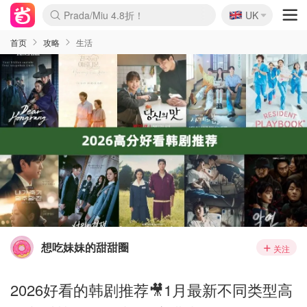
🇬🇧
Prada/Miu 4.8折！
UK
麦卢卡蜂蜜夏促！个位数！
啥？必胜客披萨5折！
首页
攻略
生活
想吃妹妹的甜甜圈
关注
2026好看的韩剧推荐🎥1月最新不同类型高