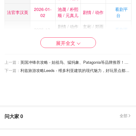
2026-01-
池晟 / 朴熙
看剧平
法官李汉英
剧情 / 动作
02
顺 / 元真儿
台
剧情 / 动作
玄彬 / 郑雨
2025-12-
看剧平
韩国制造
/ 惊悚 / 犯
盛 / 中川雅
24
台
罪
也 / 元志安
展开全文
2025-12-
朴叙俊 / 元
看剧平
等待京道
喜剧 / 爱情
06
志安
台
上一篇：
英国冲锋衣攻略 - 始祖鸟、猛犸象、Patagonia等品牌推荐！硬壳和软壳的区别！
全度妍 / 金
下一篇：
利兹旅游攻略Leeds - 维多利亚建筑的现代魅力，好玩景点都在这！
2025-12-
高银 / 朴海
看剧平
认罪之罪
剧情 / 悬疑
05
秀 / 陈善圭
台
/ 崔英俊
宋慧乔 / 李
2025即将
到晛 / 林智
Netflix平
黑暗荣耀 3
复仇、现实
上映
妍 / 郑成日
台
/ 廉惠兰
问大家
0
全部
1. 卧底洪小姐