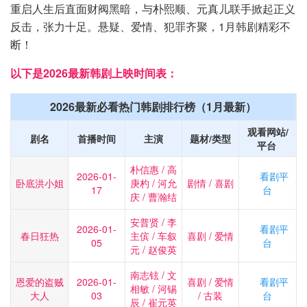
重启人生后直面财阀黑暗，与朴熙顺、元真儿联手掀起正义
反击，张力十足。悬疑、爱情、犯罪齐聚，1月韩剧精彩不
断！
以下是2026最新韩剧上映时间表：
2026最新必看热门韩剧排行榜（1月最新）
观看网站/
剧名
首播时间
主演
题材/类型
平台
朴信惠 / 高
2026-01-
看剧平
卧底洪小姐
庚杓 / 河允
剧情 / 喜剧
17
台
庆 / 曹瀚结
安普贤 / 李
2026-01-
看剧平
春日狂热
主傧 / 车叙
喜剧 / 爱情
05
台
元 / 赵俊英
南志铉 / 文
恩爱的盗贼
2026-01-
喜剧 / 爱情
看剧平
相敏 / 河锡
大人
03
/ 古装
台
辰 / 崔元英