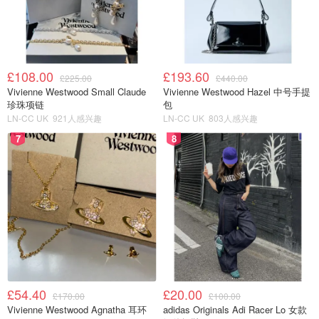
讲述了偶然成为盗贼的女人和追逐她的朝鲜王朝大将军灵魂
互换，互相救援，互相守护的故事。
2026韩剧《恩爱的盗贼大人》预告
£108.00
£193.60
£225.00
£440.00
Vivienne Westwood Small Claude
Vivienne Westwood Hazel 中号手提
珍珠项链
包
LN-CC UK
921人感兴趣
LN-CC UK
803人感兴趣
7
8
£54.40
£20.00
£170.00
£100.00
Vivienne Westwood Agnatha 耳环
adidas Originals Adi Racer Lo 女款