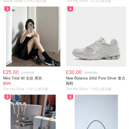
Secret Sales
2199人感兴趣
The Hip Store
1372人感兴趣
3
4
3. 恩爱的盗贼大人
主演: 南志铉 / 文相敏 / 河锡辰 / 崔元英
类型: 喜剧 / 爱情 / 古装
首播: 2026-01-03
£25.00
£30.00
£110.00
£140.00
Nike Total 90 女款 黑色
New Balance 2002 Pure Silver 复古
@29
跑鞋
The Hip Store
1161人感兴趣
The Hip Store
1130人感兴趣
5
6