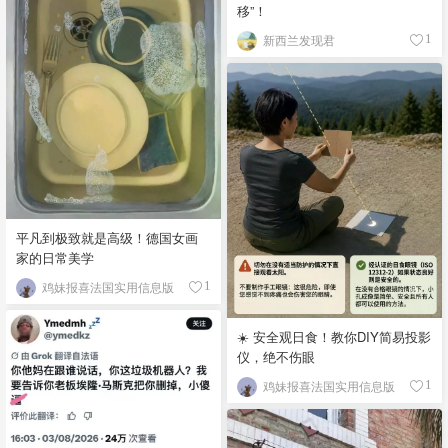
移”！
新西兰发现君
1
平凡到极致就是高级！德国女画
家的日常美学
鸡妹报喜法国实用信息版
1
☀️ 安全观日食！教你DIY简易投影
仪，绝不伤眼
鸡妹报喜法国实用信息版
1