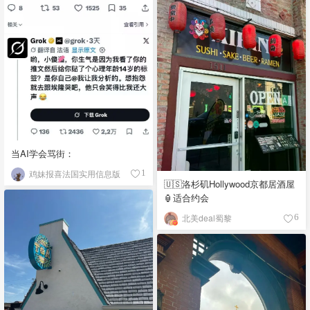
当AI学会骂街：
鸡妹报喜法国实用信息版
1
🇺🇸洛杉矶Hollywood京都居酒屋
🏮适合约会
北美deal蜀黎
6