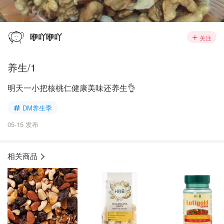
咿吖咿吖
关注
养生/1
明天一小把核桃仁健康美味还养生👌
DM养生季
05-15 发布
相关商品