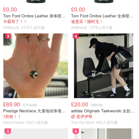
£0.00
£0.00
Tom Ford Ombre Leather 身体喷雾 150ml
Tom Ford Ombre Leather 全身喷雾 150ml
卡霸哥了！！
速度买！随时无！
AllBeauty
2470人感兴趣
AllBeauty
1378人感兴趣
3
4
£69.90
£20.00
£714.90
£80.00
Prestige Necklace 大溪地珍珠项链 10-11mm
adidas Originals Taekwondo 女款黑色运动鞋
1折收！！
@ 是伊伊呀
Secret Sales
622人感兴趣
The Hip Store
440人感兴趣
5
6