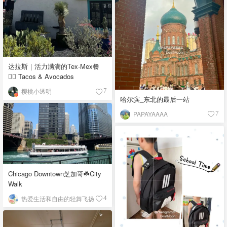
达拉斯｜活力满满的Tex-Mex餐
👉🏼 Tacos & Avocados
樱桃小透明
7
哈尔滨_东北的最后一站
PAPAYAAAA
7
Chicago Downtown芝加哥☘️City
Walk
热爱生活和自由的轻舞飞扬
4