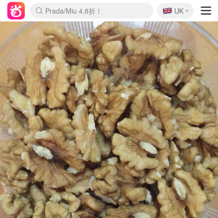
🇬🇧
Prada/Miu 4.8折！
UK
麦卢卡蜂蜜夏促！个位数！
啥？必胜客披萨5折！