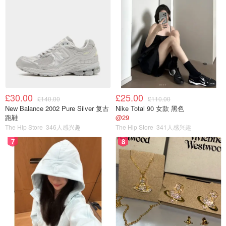
£30.00
£25.00
£140.00
£110.00
New Balance 2002 Pure Silver 复古
Nike Total 90 女款 黑色
跑鞋
@29
The Hip Store
346人感兴趣
The Hip Store
341人感兴趣
7
8