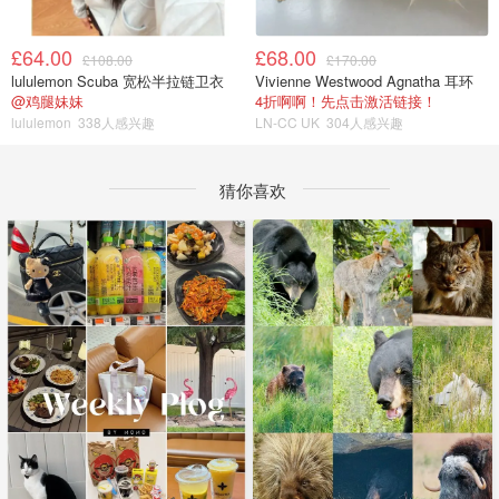
£64.00
£68.00
£108.00
£170.00
lululemon Scuba 宽松半拉链卫衣
Vivienne Westwood Agnatha 耳环
@鸡腿妹妹
4折啊啊！先点击激活链接！
lululemon
338人感兴趣
LN-CC UK
304人感兴趣
猜你喜欢