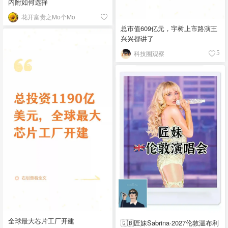
内附如何选择
花开富贵之Mo个Mo
总市值609亿元，宇树上市路演王
兴兴都讲了
科技圈观察
5
全球最大芯片工厂开建
🇬🇧匠妹Sabrina·2027伦敦温布利