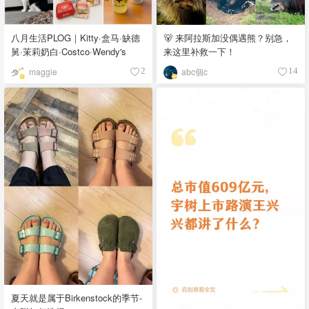
八月生活PLOG｜Kitty·盒马·缺德
🐻 来阿拉斯加没偶遇熊？别急，
舅·茉莉奶白·Costco·Wendy's
来这里补救一下！
maggie
abc個c
2
14
夏天就是属于Birkenstock的季节-