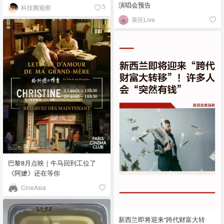
演唱会预告
科技圈观察
5
英区Live
巴黎8月点映｜牛马回到工位了
《阿嬷》还在等你
CineAsia
新西兰即将迎来“跨代财富大转