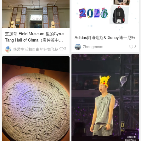
芝加哥 Field Museum 里的Cyrus
Adidas阿迪达斯&Disney迪士尼🎒
Tang Hall of China（唐仲英中国
馆）
Zhengmmm
3
热爱生活和自由的轻舞飞扬
5