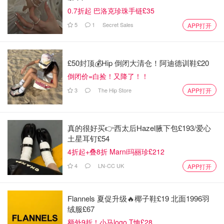
0.7折起 巴洛克珍珠手链£35
5
1
Secret Sales
APP打开
£50封顶💰Hip 倒闭大清仓！阿迪德训鞋£20
倒闭价=白捡！又降了！！
3
The Hip Store
APP打开
真的很好买👉西太后Hazel腋下包£193/爱心
土星耳钉£54
4折起+叠8折 Marni玛丽珍£212
4
LN-CC UK
APP打开
Flannels 夏促升级🔥椰子鞋£19 北面1996羽
绒服£67
额外9折！小马logo T恤£28