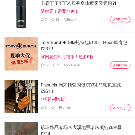
卡霸哥了❓TF木质香身体喷雾零元购❓❗
随时无！运费也免！
7
15
AllBeauty
APP打开
Tory Burch🌵 Ella托特包£125、Hobo单肩包
£231！
官网夏促即将结束！超多5折
12
2
Tory Burch
APP打开
Flannels 周末顶奢闪促💥YSL马鞍包直减
£961！
1折起+叠9折！
2
Flannels
APP打开
珍珠饰品专场🦪大溪地黑珍珠项链£69/原
£714