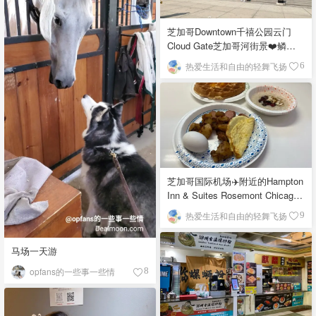
芝加哥Downtown千禧公园云门
Cloud Gate芝加哥河街景❤️鳞次
栉比的高楼
热爱生活和自由的轻舞飞扬
6
芝加哥国际机场✈️附近的Hampton
Inn & Suites Rosemont Chicago
O'Hare自助早餐
热爱生活和自由的轻舞飞扬
9
马场一天游
opfans的一些事一些情
8