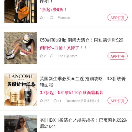
£961！
1折起+叠9折！
1
Flannels
APP打开
£50封顶💰Hip 倒闭大清仓！阿迪德训鞋£20
倒闭价=白捡！又降了！！
2
The Hip Store
APP打开
英国新生季必买🔥兰蔻 抢购攻略 - 3.8折收菁
纯面霜
3.7折起！£31收£110百肽面霜套装
287
11
Dealmoon英国省钱快报
APP打开
夯‼️HBX 1折清仓📍越买越省！巴宝莉包£329/
原£1641