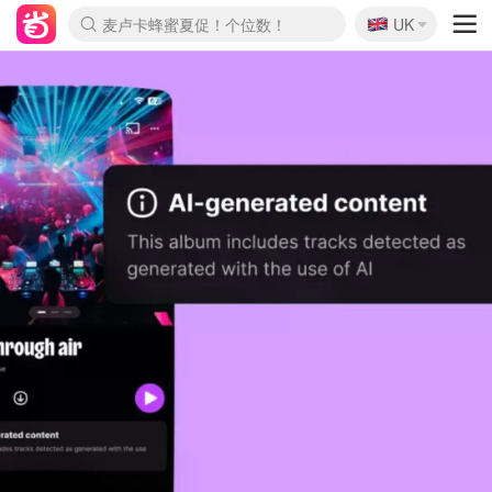
🇬🇧
Prada/Miu 4.8折！
UK
麦卢卡蜂蜜夏促！个位数！
啥？必胜客披萨5折！