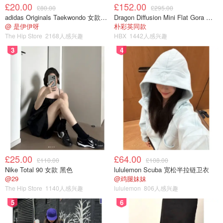
£20.00
£152.00
£80.00
£295.00
adidas Originals Taekwondo 女款黑色运动鞋
Dragon Diffusion Mini Flat Gora 深棕色手提包
@ 是伊伊呀
朴彩英同款
The Hip Store
2168人感兴趣
HBX
1442人感兴趣
3
4
£25.00
£64.00
£110.00
£108.00
Nike Total 90 女款 黑色
lululemon Scuba 宽松半拉链卫衣
@29
@鸡腿妹妹
The Hip Store
1140人感兴趣
lululemon
806人感兴趣
5
6