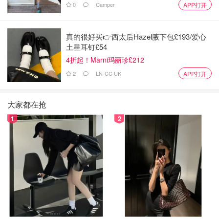
0
Camper
APP打开
真的很好买👉西太后Hazel腋下包£193/爱心
土星耳钉£54
4折起！Marni玛丽珍£212
2
LN-CC UK
APP打开
大家都在抢
1
2