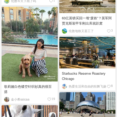
伦敦今天下雨了吗
1
63亿英镑买回一堆“废铁”？英军阿
贾克斯装甲车刚出库就趴窝
伦敦地铁又罢工了
3
Starbucks Reserve Roastery
Chicago
歌莉娅白色镂空针织衫真的很百
热爱生活和自由的轻舞飞扬
8
搭
金小希ssicaa
19