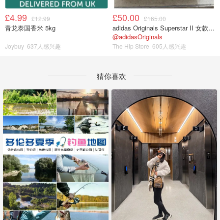
£4.99
£50.00
£12.99
£165.00
青龙泰国香米 5kg
adidas Originals Superstar II 女款串珠休闲鞋 黑色
@adidasOriginals
Joybuy
637人感兴趣
The Hip Store
605人感兴趣
猜你喜欢