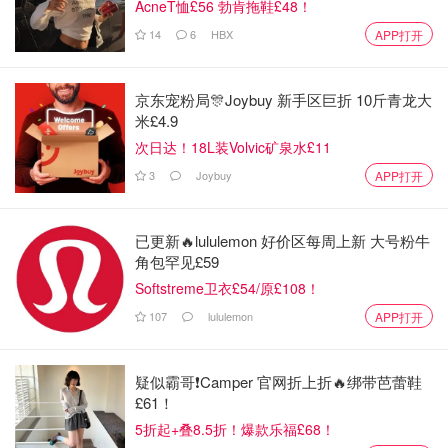
AcneT恤£56 勃肯拖鞋£48！
14
6
HBX
APP打开
京东宠粉局🎊Joybuy 新手区巨折 10斤青龙大
米£4.9
次日达！18L装Volvic矿泉水£11
3
Joybuy
APP打开
已更新🔥lululemon 好价区每周上新 大号粉牛
角包罕见£59
Softstreme卫衣£54/原£108！
107
lululemon
APP打开
疑似霸哥❗️Camper 官网折上折🔥绑带芭蕾鞋
£61！
5折起+叠8.5折！爆款乐福£68！