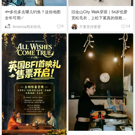
🐟多伦多去哪儿钓鱼？这份地图
旧金山City Walk穿搭｜54岁也爱
全年可用✅
宽松毛衣，上松下紧真的很救比
例
America周末快讯
不要坚持要爱
9
14