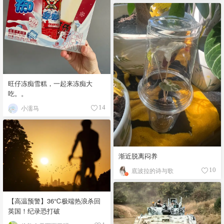
旺仔冻痴雪糕，一起来冻痴大
吃。。
小濡马
14
渐近脱离闷养
底波拉的诗与歌
10
【高温预警】36℃极端热浪杀回
英国！纪录恐打破