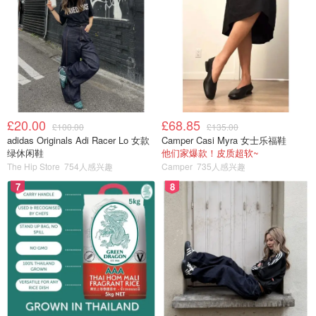
£20.00
£68.85
£100.00
£135.00
adidas Originals Adi Racer Lo 女款
Camper Casi Myra 女士乐福鞋
绿休闲鞋
他们家爆款！皮质超软~
The Hip Store
754人感兴趣
Camper
735人感兴趣
7
8