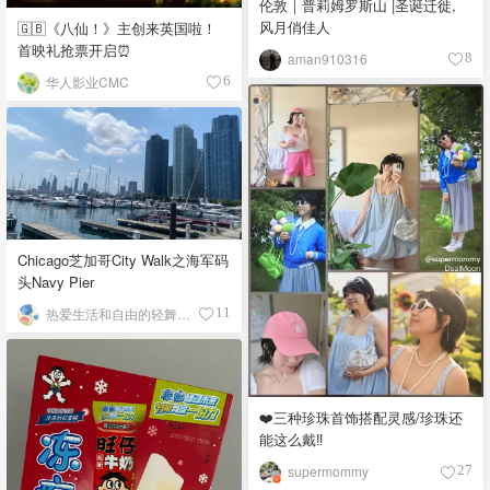
伦敦｜普莉姆罗斯山 |圣诞迁徙,
风月俏佳人
🇬🇧《八仙！》主创来英国啦！
首映礼抢票开启⏰
aman910316
8
华人影业CMC
6
Chicago芝加哥City Walk之海军码
头Navy Pier
热爱生活和自由的轻舞飞扬
11
❤️三种珍珠首饰搭配灵感/珍珠还
能这么戴‼️
supermommy
27