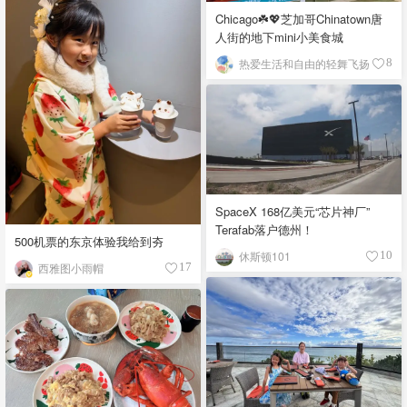
Chicago☘️💖芝加哥Chinatown唐
人街的地下mini小美食城
热爱生活和自由的轻舞飞扬
8
SpaceX 168亿美元“芯片神厂”
Terafab落户德州！
500机票的东京体验我给到夯
休斯顿101
10
西雅图小雨帽
17