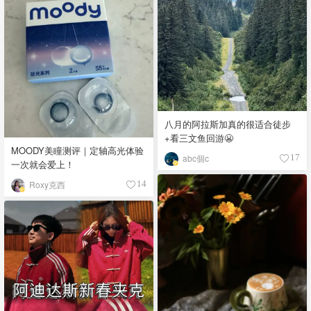
八月的阿拉斯加真的很适合徒步
+看三文鱼回游😬
MOODY美瞳测评｜定轴高光体验
abc個c
17
一次就会爱上！
Roxy克西
14