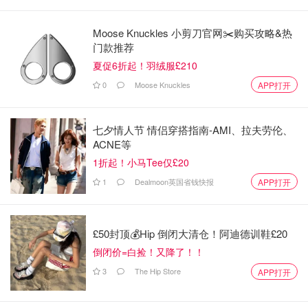
Moose Knuckles 小剪刀官网✂️购买攻略&热
门款推荐
夏促6折起！羽绒服£210
0
Moose Knuckles
APP打开
七夕情人节 情侣穿搭指南-AMI、拉夫劳伦、
ACNE等
1折起！小马Tee仅£20
1
Dealmoon英国省钱快报
APP打开
£50封顶💰Hip 倒闭大清仓！阿迪德训鞋£20
倒闭价=白捡！又降了！！
3
The Hip Store
APP打开