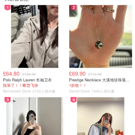
1
2
£64.80
£69.90
£144.00
£714.90
Polo Ralph Lauren 长袖卫衣
Prestige Necklace 大溪地珍珠项链 10-11mm
惊呆了！！断货飞快
1折收！！
Bernardelli Store
2102人感兴趣
Secret Sales
1440人感兴趣
3
4