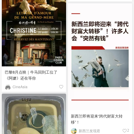
巴黎8月点映｜牛马回到工位了
《阿嬷》还在等你
CineAsia
新西兰即将迎来“跨代财富大转
移”！
新西兰发现君
2