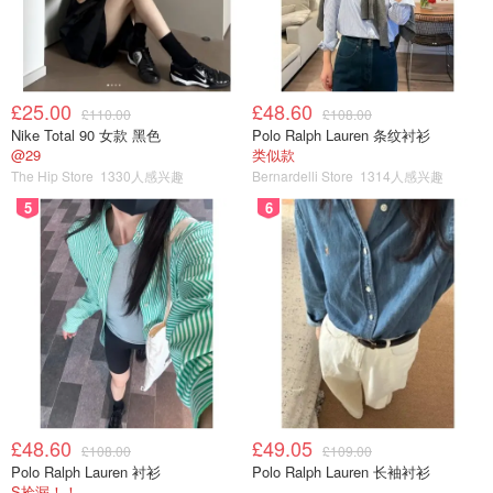
£25.00
£48.60
£110.00
£108.00
Nike Total 90 女款 黑色
Polo Ralph Lauren 条纹衬衫
@29
类似款
The Hip Store
1330人感兴趣
Bernardelli Store
1314人感兴趣
5
6
£48.60
£49.05
£108.00
£109.00
Polo Ralph Lauren 衬衫
Polo Ralph Lauren 长袖衬衫
S捡漏！！