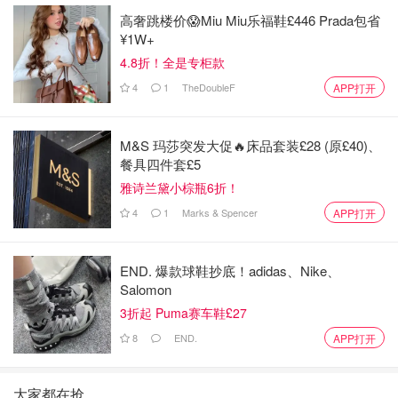
高奢跳楼价😱Miu Miu乐福鞋£446 Prada包省
¥1W+
4.8折！全是专柜款
4
1
TheDoubleF
APP打开
M&S 玛莎突发大促🔥床品套装£28 (原£40)、
餐具四件套£5
雅诗兰黛小棕瓶6折！
4
1
Marks & Spencer
APP打开
END. 爆款球鞋抄底！adidas、Nike、
Salomon
3折起 Puma赛车鞋£27
8
END.
APP打开
大家都在抢