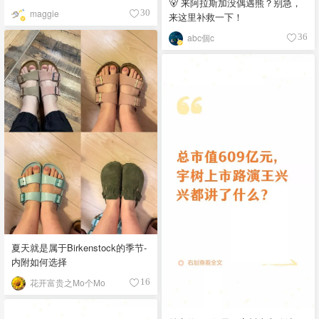
🐻 来阿拉斯加没偶遇熊？别急，
maggie
30
来这里补救一下！
abc個c
36
夏天就是属于Birkenstock的季节-
内附如何选择
花开富贵之Mo个Mo
16