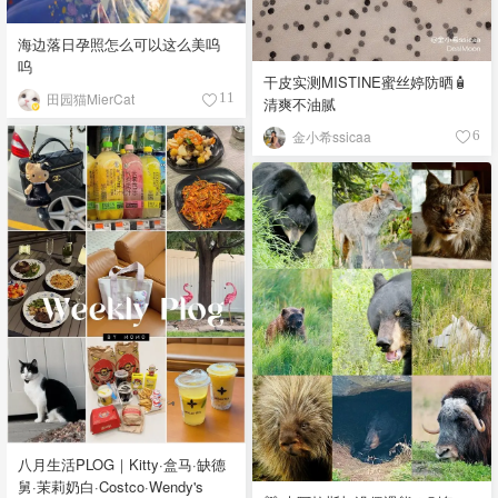
海边落日孕照怎么可以这么美呜
呜
干皮实测MISTINE蜜丝婷防晒🧴
田园猫MierCat
11
清爽不油腻
金小希ssicaa
6
八月生活PLOG｜Kitty·盒马·缺德
舅·茉莉奶白·Costco·Wendy's