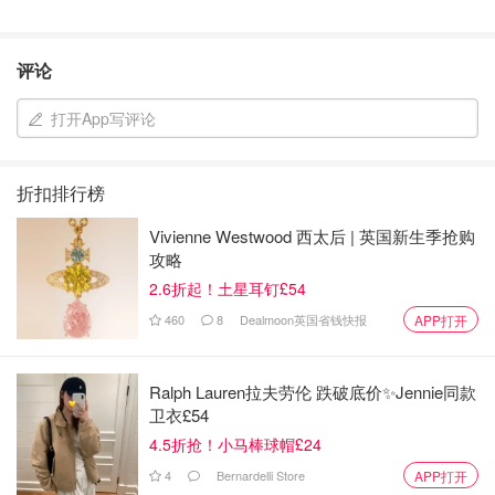
评论
打开App写评论
折扣排行榜
Vivienne Westwood 西太后 | 英国新生季抢购
攻略
2.6折起！土星耳钉£54
460
8
Dealmoon英国省钱快报
APP打开
Ralph Lauren拉夫劳伦 跌破底价✨Jennie同款
卫衣£54
4.5折抢！小马棒球帽£24
4
Bernardelli Store
APP打开