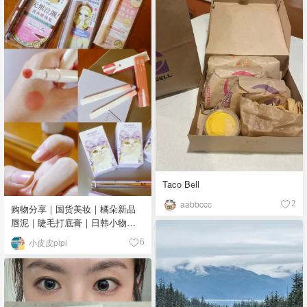
Taco Bell
aabbccc
2
购物分享｜国货美妆｜橘朵新品
唇泥｜睫毛打底膏｜日韩小物｜
眼线笔｜美甲DIY💅
小皮皮pipi
6