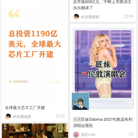
总市值609亿元，宇树上市路演王
兴兴都讲了
科技圈观察
16
全球最大芯片工厂开建
科技圈观察
21
🇬🇧匠妹Sabrina·2027伦敦温布利
演唱会预告
英区Live