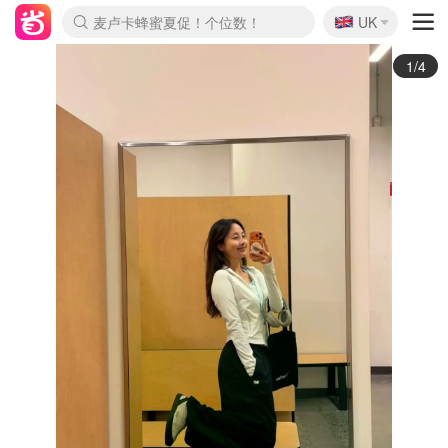
🇬🇧
Prada/Miu 4.8折！
UK
麦卢卡蜂蜜夏促！个位数！
啥？必胜客披萨5折！
2/4