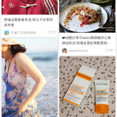
阿迪达斯新春夹克-和儿子共享同
款外套
不被三宝耽误的妈
13
❤️动图分享/Costco黑胡椒开心果
神仙吃法/玫瑰全蛋松饼配黑胡椒
开心果碎太惊艳😍
supermommy
20