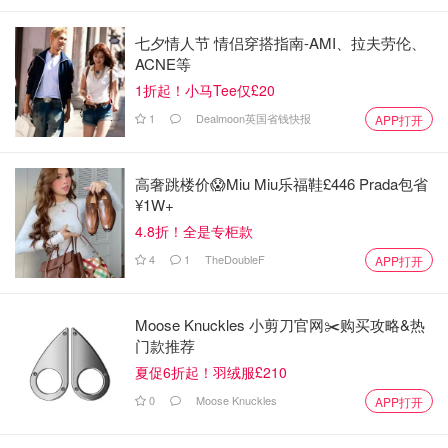
七夕情人节 情侣穿搭指南-AMI、拉夫劳伦、
ACNE等
1折起！小马Tee仅£20
1
Dealmoon英国省钱快报
APP打开
高奢跳楼价😱Miu Miu乐福鞋£446 Prada包省
¥1W+
4.8折！全是专柜款
4
1
TheDoubleF
APP打开
Moose Knuckles 小剪刀官网✂️购买攻略&热
门款推荐
夏促6折起！羽绒服£210
0
Moose Knuckles
APP打开