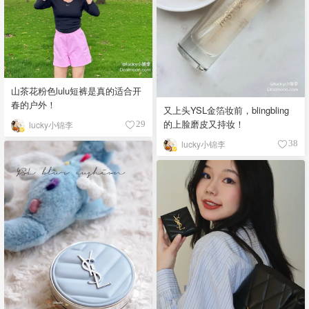
山茶花粉色lulu短裤是真的适合开
春的户外！
又上头YSL金箔妆前，blingbling
的上脸磨皮又持妆！
lucky小锦李
29
lucky小锦李
38