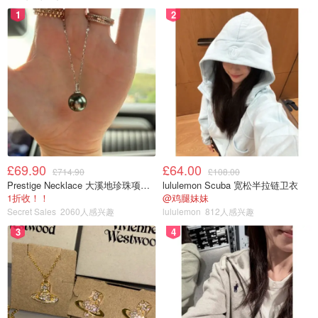
1
2
£69.90
£64.00
£714.90
£108.00
Prestige Necklace 大溪地珍珠项链 10-11mm
lululemon Scuba 宽松半拉链卫衣
1折收！！
@鸡腿妹妹
Secret Sales
2060人感兴趣
lululemon
812人感兴趣
3
4