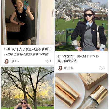
OOTD👗｜为了尊重24度🌞的🇬🇧
我过敏也要穿高露肤度的小黑裙
社区生活🌸｜樱花树下站谁都
美，但我没站
珑Elfin
1
珑Elfin
1