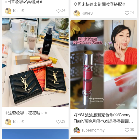
↕️日常妆容✔️高端局💄
💠周末快速出街🔜妆容搭配💠
KatieS
24
KatieS
24
❇️这套妆容，稳稳哒～❇️
🍒YSL波波唇新宠色号09/Cherry
Flash/颜色和香气都是香香甜甜的
KatieS
29
樱桃味呀🍒
supermommy
68