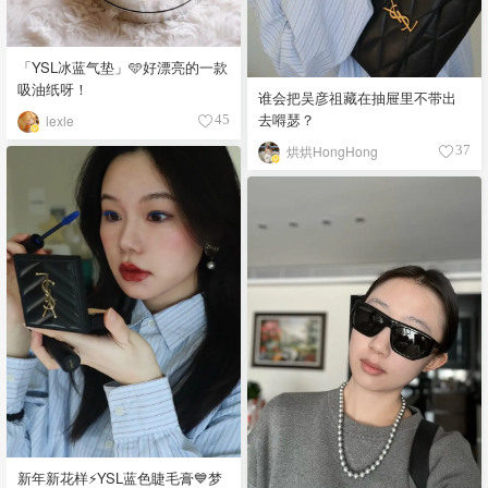
「YSL冰蓝气垫」🩵好漂亮的一款
吸油纸呀！
谁会把吴彦祖藏在抽屉里不带出
去嘚瑟？
lexle
45
烘烘HongHong
37
新年新花样⚡️YSL蓝色睫毛膏💙梦