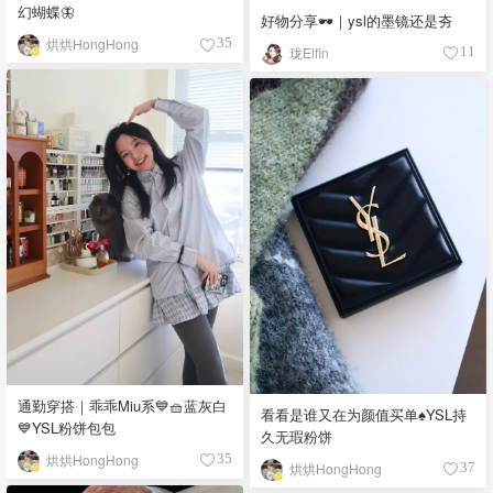
幻蝴蝶🦋
好物分享🕶️｜ysl的墨镜还是夯
烘烘HongHong
35
珑Elfin
11
通勤穿搭｜乖乖Miu系💙🧺蓝灰白
看看是谁又在为颜值买单♠️YSL持
💙YSL粉饼包包
久无瑕粉饼
烘烘HongHong
35
烘烘HongHong
37