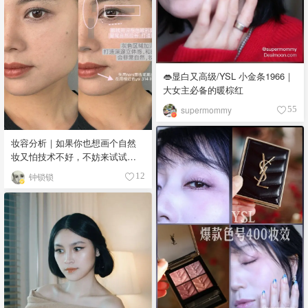
👄显白又高级/YSL 小金条1966｜
大女主必备的暖棕红
supermommy
55
妆容分析｜如果你也想画个自然
妆又怕技术不好，不妨来试试这
个妆容吧💅🏼
钟锁锁
12