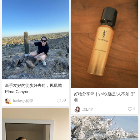
新手友好的徒步好去处，凤凰城
Pima Canyon
好物分享💛｜ysl永远是“人不如旧”
🤩
lucky小锦李
30
珑Elfin
4