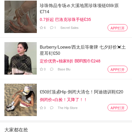
珍珠饰品专场🦪大溪地黑珍珠项链£69/原
£714
0.7折起 巴洛克珍珠手链£35
6
1
Secret Sales
APP打开
Burberry/Loewe/西太后等奢牌 七夕好价💓土
星耳钉£50
定价优势+独家8折 BBR围巾£248
0
Base Blu
APP打开
£50封顶💰Hip 倒闭大清仓！阿迪德训鞋£20
倒闭价=白捡！又降了！！
3
The Hip Store
APP打开
大家都在抢