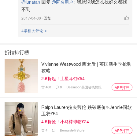
回复
:
我就说我怎么找好久都找
@lunatan
@匿名用户
不到
2017-04-30
· 回复
4条相关评论
折扣排行榜
Vivienne Westwood 西太后 | 英国新生季抢购
攻略
2.6折起！土星耳钉£54
460
8
Dealmoon英国省钱快报
APP打开
Ralph Lauren拉夫劳伦 跌破底价✨Jennie同款
卫衣£54
4.5折抢！小马棒球帽£24
4
Bernardelli Store
APP打开