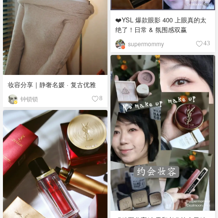
❤️YSL 爆款眼影 400 上眼真的太
绝了！日常 & 氛围感双赢
supermommy
43
妆容分享｜静奢名媛 · 复古优雅
钟锁锁
8