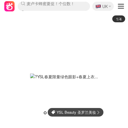
🇬🇧
Prada/Miu 4.8折！
UK
麦卢卡蜂蜜夏促！个位数！
啥？必胜客披萨5折！
2/4
Shiseido 资生堂