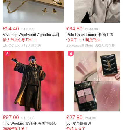
£54.40
£64.80
£170.00
£144.00
Vivienne Westwood Agnatha 耳环
Polo Ralph Lauren 长袖卫衣
情人节款心形耳钉！
惊呆了！！断货飞快
LN-CC UK
713人感兴趣
Bernardelli Store
692人感兴趣
5
6
£97.00
£27.80
£103.00
£54.00
The Weeknd 盆栽哥 英国演唱会
ysl 皮革眼影盘
2026年8月场！
价格太香了