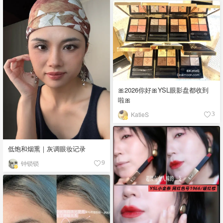
🎀2026你好🎀YSL眼影盘都收到
啦🎀
KatieS
3
低饱和烟熏｜灰调眼妆记录
钟锁锁
9