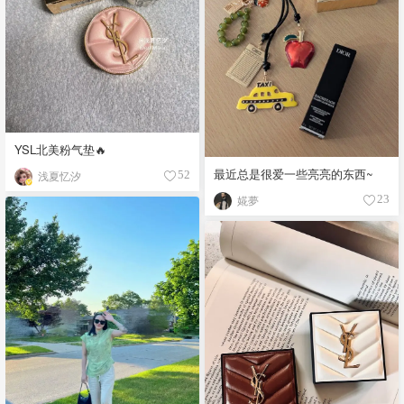
YSL北美粉气垫🔥
最近总是很爱一些亮亮的东西~
浅夏忆汐
52
婲夢
23