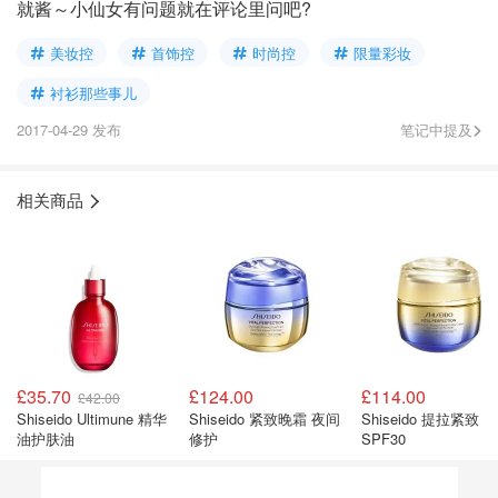
就酱～小仙女有问题就在评论里问吧?
美妆控
首饰控
时尚控
限量彩妆
衬衫那些事儿
2017-04-29 发布
笔记中提及
相关商品
£35.70
£124.00
£114.00
£42.00
Shiseido Ultimune 精华
Shiseido 紧致晚霜 夜间
Shiseido 提拉紧致
油护肤油
修护
SPF30