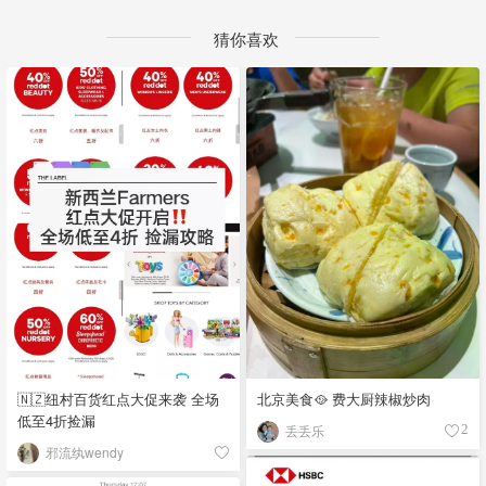
猜你喜欢
🇳🇿纽村百货红点大促来袭 全场
北京美食🥘 费大厨辣椒炒肉
低至4折捡漏
丢丢乐
2
邪流纨wendy