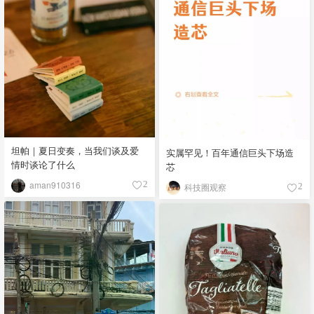
坦帕｜夏日变奏，当我们谈及爱
实属罕见！百年通信巨头下场造
情时谈论了什么
芯
aman910316
2
科技圈观察
2