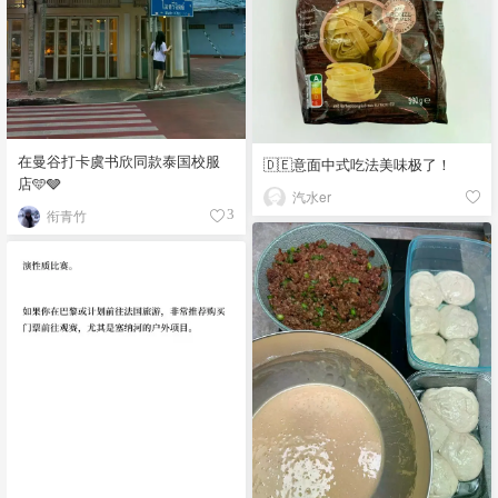
在曼谷打卡虞书欣同款泰国校服
🇩🇪意面中式吃法美味极了！
店🩵🩶
汽水er
衔青竹
3