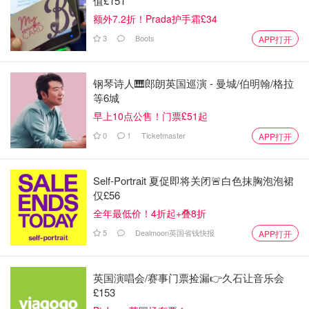
值£151
额外7.2折！Prada护手霜£34
3
Boots
APP打开
钢琴诗人🎹郎朗英国巡演 - 曼城/伯明翰/格拉
等6城
早上10点公售！门票£51起
0
1
Ticketmaster
APP打开
Self-Portrait 夏促即将关闭🚨白色抹胸泡泡裙
仅£56
全年最低价！4折起+叠8折
5
Dealmoon英国省钱快报
APP打开
英国演唱会/赛事门票捡漏👉久石让音乐会
£153