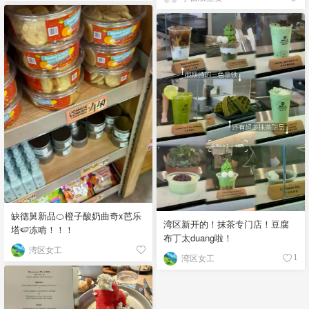
缺德舅新品🍊橙子酸奶曲奇x芭乐
湾区新开的！抹茶专门店！豆腐
塔🍉冻啃！！！
布丁太duang啦！
湾区女工
湾区女工
1