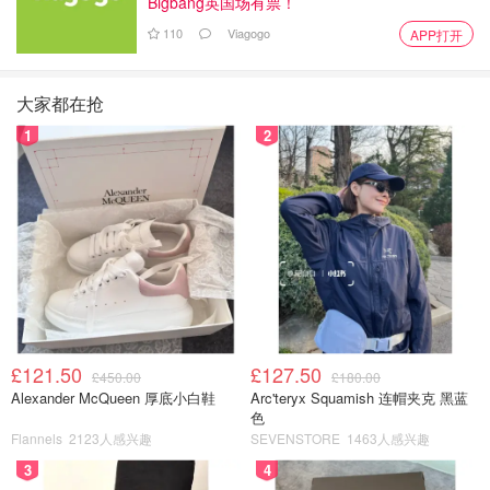
Bigbang英国场有票！
110
Viagogo
APP打开
大家都在抢
1
2
£121.50
£127.50
£450.00
£180.00
Alexander McQueen 厚底小白鞋
Arc'teryx Squamish 连帽夹克 黑蓝
色
Flannels
2123人感兴趣
SEVENSTORE
1463人感兴趣
3
4