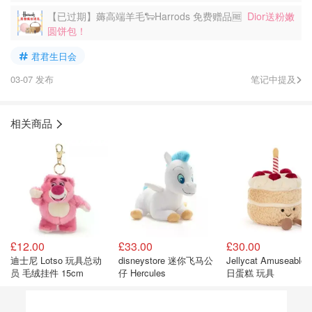
【已过期】薅高端羊毛🐑Harrods 免费赠品🆓
Dior送粉嫩
圆饼包！
君君生日会
03-07 发布
笔记中提及
相关商品
£12.00
£33.00
£30.00
迪士尼 Lotso 玩具总动
disneystore 迷你飞马公
Jellycat Amuseable
员 毛绒挂件 15cm
仔 Hercules
日蛋糕 玩具