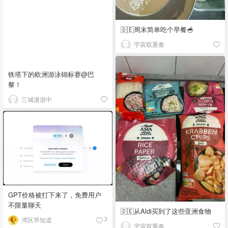
🇩🇪周末简单吃个早餐🥣
宇宙双重奏
铁塔下的欧洲游泳锦标赛@巴
黎！
三城漫游中
GPT价格被打下来了，免费用户
不限量聊天
🇩🇪从Aldi买到了这些亚洲食物
湾区早知道
3
宇宙双重奏