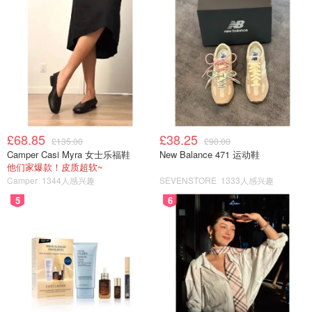
£68.85
£38.25
£135.00
£90.00
Camper Casi Myra 女士乐福鞋
New Balance 471 运动鞋
他们家爆款！皮质超软~
Camper
1344人感兴趣
SEVENSTORE
1333人感兴趣
5
6