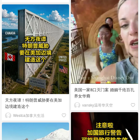
美国一家8口灭门案 婚姻千疮百孔
养女华裔
天方夜谭！特朗普威胁要在美加
vansky温哥华天空
边境建造这个
Westca加拿大生活