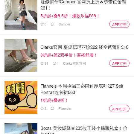
疑似霸哥❗️Camper 官网折上折🔥绑带芭蕾鞋
£61！
5折起+叠8.5折！爆款乐福£68！
0
Camper
APP打开
Clarks官网 夏促💥玛丽珍£22 镂空芭蕾鞋£16
3折起+第2双半价！百搭舒服！
31
1
Clarks英国官网
APP打开
Flannels 本周捡漏王👍阿迪厚底鞋£27 Self
Portrait连衣裙£63
1折起+叠9折！
3
Flannels
APP打开
Boots 美妆爆降🚨£35收正装小棕瓶礼盒！价