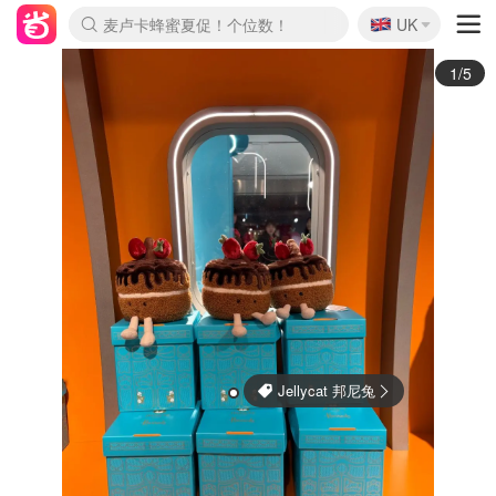
🇬🇧
Prada/Miu 4.8折！
UK
麦卢卡蜂蜜夏促！个位数！
啥？必胜客披萨5折！
2/5