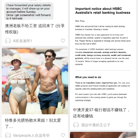
澳洲老板不给工资 追回来了 (分享
维权版)
A班袁湘琴1
中澳开麦37-银行都说不赚钱了，
还有啥赚钱
特鲁多光膀热吻水果姐！别太爱
溜达中澳的王公子
了…
Vanpeople人在温哥华