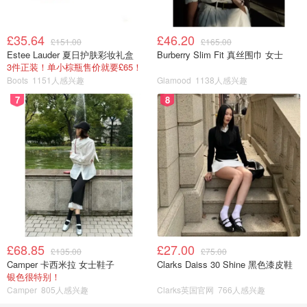
£35.64
£46.20
£151.00
£165.00
Estee Lauder 夏日护肤彩妆礼盒
Burberry Slim Fit 真丝围巾 女士
3件正装！单小棕瓶售价就要£65！
Boots
1151人感兴趣
Glamood
1138人感兴趣
7
8
£68.85
£27.00
£135.00
£75.00
Camper 卡西米拉 女士鞋子
Clarks Daiss 30 Shine 黑色漆皮鞋
银色很特别！
Camper
805人感兴趣
Clarks英国官网
766人感兴趣