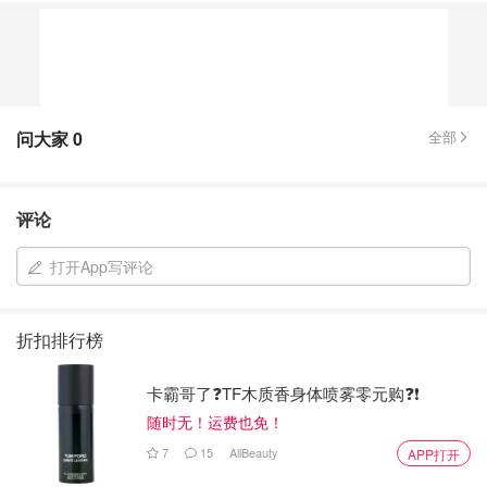
问大家
0
全部
评论
打开App写评论
折扣排行榜
卡霸哥了❓TF木质香身体喷雾零元购❓❗
随时无！运费也免！
7
15
AllBeauty
APP打开