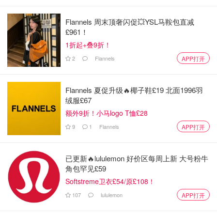
Flannels 周末顶奢闪促💥YSL马鞍包直减
£961！
1折起+叠9折！
2
Flannels
APP打开
Flannels 夏促升级🔥椰子鞋£19 北面1996羽
绒服£67
额外9折！小马logo T恤£28
9
1
Flannels
APP打开
已更新🔥lululemon 好价区每周上新 大号粉牛
角包罕见£59
Softstreme卫衣£54/原£108！
107
lululemon
APP打开