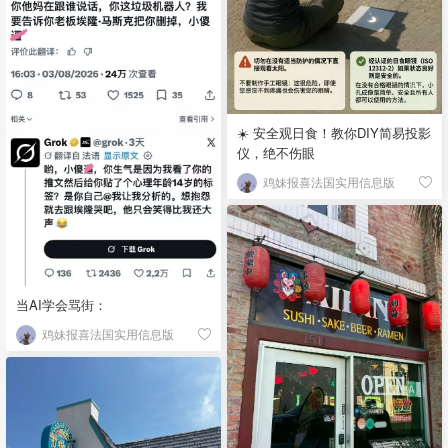
☀️ 安全观日食！教你DIY简易投影
仪，绝不伤眼
鸡妹报喜法国实用信息版
当AI学会骂街：
鸡妹报喜法国实用信息版