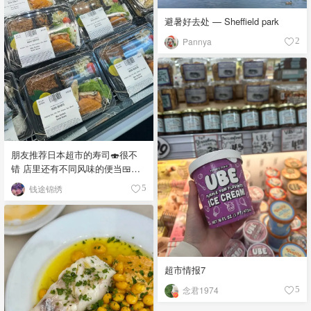
避暑好去处 — Sheffield park
Pannya
2
朋友推荐日本超市的寿司🍣很不
错 店里还有不同风味的便当🍱，
饭团🍙 品种真多，价格又实惠，
钱途锦绣
5
都看馋了
超市情报7
念君1974
5