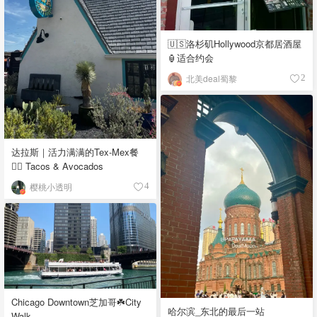
🇺🇸洛杉矶Hollywood京都居酒屋
🏮适合约会
北美deal蜀黎
2
达拉斯｜活力满满的Tex-Mex餐
👉🏼 Tacos & Avocados
樱桃小透明
4
Chicago Downtown芝加哥☘️City
哈尔滨_东北的最后一站
Walk