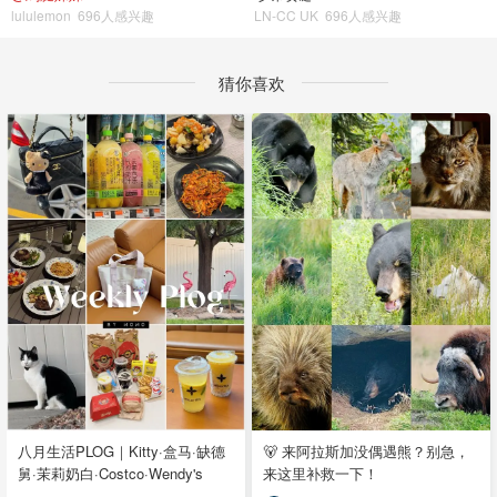
lululemon
696人感兴趣
LN-CC UK
696人感兴趣
猜你喜欢
八月生活PLOG｜Kitty·盒马·缺德
🐻 来阿拉斯加没偶遇熊？别急，
舅·茉莉奶白·Costco·Wendy's
来这里补救一下！