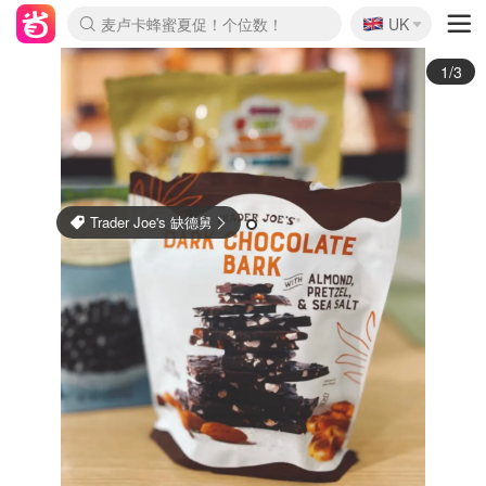
🇬🇧
Prada/Miu 4.8折！
UK
麦卢卡蜂蜜夏促！个位数！
啥？必胜客披萨5折！
2/3