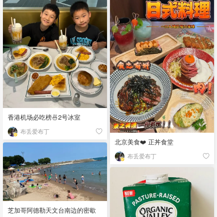
香港机场必吃榜🍜2号冰室
布丢爱布丁
北京美食❤️ 正丼食堂
布丢爱布丁
芝加哥阿德勒天文台南边的密歇