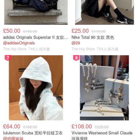
£50.00
£25.00
£165.00
£110.00
adidas Originals Superstar II 女款串珠休闲鞋 黑色
Nike Total 90 女款 黑色
@adidasOriginals
@29
The Hip Store
748人感兴趣
The Hip Store
704人感兴趣
7
8
£64.00
£108.00
£108.00
£225.00
lululemon Scuba 宽松半拉链卫衣
Vivienne Westwood Small Claude
@鸡腿妹妹
珍珠项链