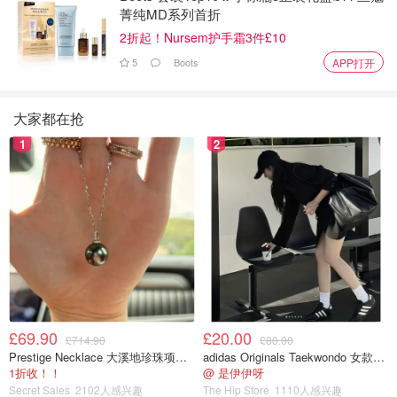
菁纯MD系列首折
2折起！Nursem护手霜3件£10
5
Boots
APP打开
大家都在抢
1
2
£69.90
£20.00
£714.90
£80.00
Prestige Necklace 大溪地珍珠项链 10-11mm
adidas Originals Taekwondo 女款黑色运动鞋
1折收！！
@ 是伊伊呀
Secret Sales
2102人感兴趣
The Hip Store
1110人感兴趣