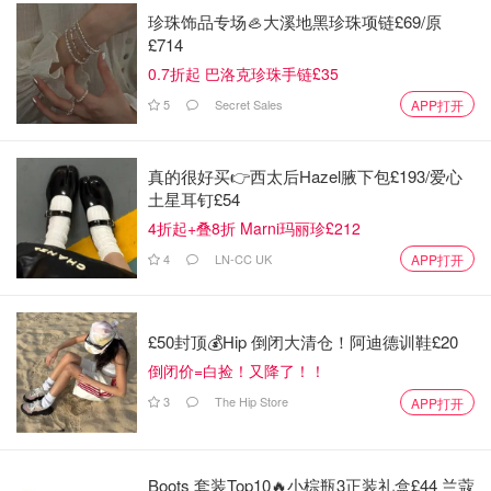
珍珠饰品专场🦪大溪地黑珍珠项链£69/原
£714
0.7折起 巴洛克珍珠手链£35
5
Secret Sales
APP打开
真的很好买👉西太后Hazel腋下包£193/爱心
土星耳钉£54
4折起+叠8折 Marni玛丽珍£212
4
LN-CC UK
APP打开
£50封顶💰Hip 倒闭大清仓！阿迪德训鞋£20
倒闭价=白捡！又降了！！
3
The Hip Store
APP打开
Boots 套装Top10🔥小棕瓶3正装礼盒£44 兰蔻