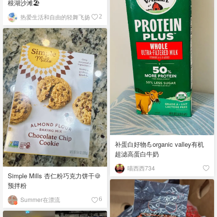
根湖沙滩🏖️
热爱生活和自由的轻舞飞扬
2
补蛋白好物💪organic valley有机
超滤高蛋白牛奶
喵西西734
Simple Mills 杏仁粉巧克力饼干🍪
预拌粉
Summer在漂流
6