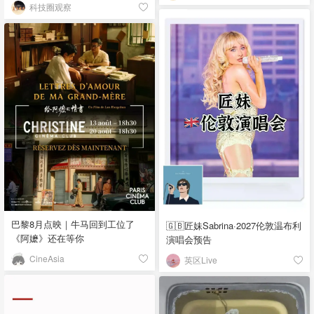
科技圈观察
巴黎8月点映｜牛马回到工位了
🇬🇧匠妹Sabrina·2027伦敦温布利
《阿嬷》还在等你
演唱会预告
CineAsia
英区Live