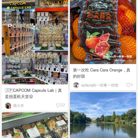
第一次吃 Cara Cara Orange，真
的好甜
opfans的一些事一些情
1
🇯🇵CAPCOM Capsule Lab｜真
是扭蛋机天堂😮
偲小卉
22