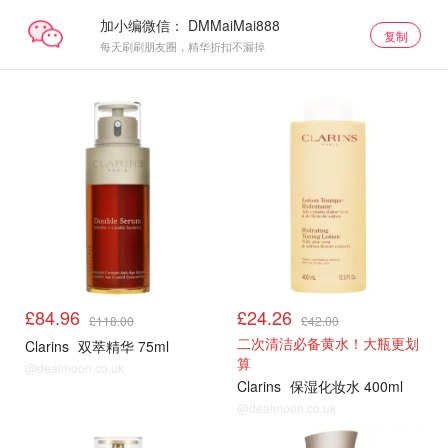
加小编微信：
复制
每天刷刷朋友圈，精华折扣不漏掉
£84.96
£24.26
£118.00
£42.00
二次清洁必备黄水！大瓶更划
Clarins
双萃精华 75ml
算
@dealmoon.co.uk
Clarins
保湿化妆水 400ml
@dealmoon.co.uk