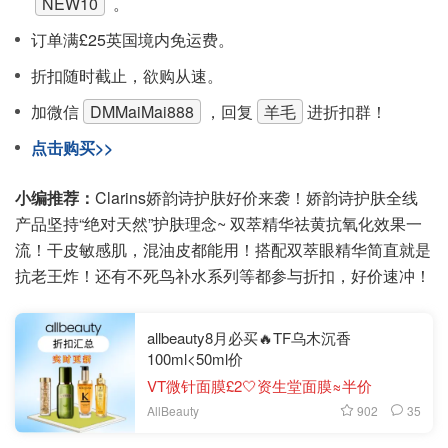
NEW10
。
订单满£25英国境内免运费。
折扣随时截止，欲购从速。
加微信
DMMaiMai888
，回复
羊毛
进折扣群！
点击购买>>
小编推荐：
Clarins娇韵诗护肤好价来袭！娇韵诗护肤全线
产品坚持“绝对天然”护肤理念~ 双萃精华祛黄抗氧化效果一
流！干皮敏感肌，混油皮都能用！搭配双萃眼精华简直就是
抗老王炸！还有不死鸟补水系列等都参与折扣，好价速冲！
allbeauty8月必买🔥TF乌木沉香
100ml<50ml价
VT微针面膜£2🤍资生堂面膜≈半价
902
35
AllBeauty