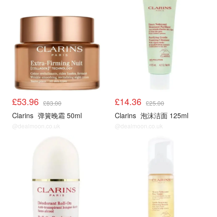
£53.96
£14.36
£83.00
£25.00
Clarins
弹簧晚霜 50ml
Clarins
泡沫洁面 125ml
@dealmoon.co.uk
@dealmoon.co.uk