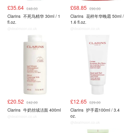
£35.64
£68.85
£48.00
£90.00
Clarins
不死鸟精华 30ml / 1
Clarins
花样年华晚霜 50ml /
fl.oz.
1.6 fl.oz.
@dealmoon.co.uk
@dealmoon.co.uk
£20.52
£12.65
£42.00
£29.00
Clarins
牛奶丝绒洁面 400ml
Clarins
护手霜100ml / 3.4
oz.
@dealmoon.co.uk
@dealmoon.co.uk