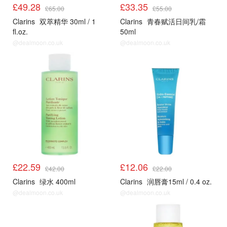
£49.28
£33.35
£65.00
£55.00
Clarins
双萃精华 30ml / 1
Clarins
青春赋活日间乳/霜
fl.oz.
50ml
@dealmoon.co.uk
@dealmoon.co.uk
£22.59
£12.06
£42.00
£22.00
Clarins
绿水 400ml
Clarins
润唇膏15ml / 0.4 oz.
@dealmoon.co.uk
@dealmoon.co.uk