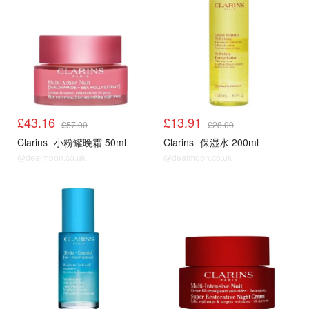
£43.16
£13.91
£57.00
£28.00
Clarins
小粉罐晚霜 50ml
Clarins
保湿水 200ml
@dealmoon.co.uk
@dealmoon.co.uk