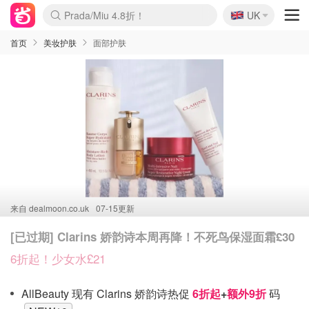
🇬🇧
Prada/Miu 4.8折！
UK
麦卢卡蜂蜜夏促！个位数！
啥？必胜客披萨5折！
首页
美妆护肤
面部护肤
来自
dealmoon.co.uk
07-15更新
[已过期] Clarins 娇韵诗本周再降！不死鸟保湿面霜£30
6折起！少女水£21
AllBeauty 现有 Clarins 娇韵诗热促
6折起
+
额外9折
码