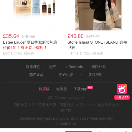
£35.64
£46.80
£151.00
£170.00
Estee Lauder 夏日护肤彩妆礼盒
Stone Island STONE ISLAND 圆领
价值151！有正装小棕瓶！
卫衣
Boots
746人感兴趣
Flannels
722人感兴趣
联系我们
黑五
InRewards
饭团外卖
隐私条款
用户协议
版权声明
触屏版
电脑版
下载App
2017©dealmoon.co.uk
打开 APP
页面信息由用户分享或品牌、商家提供，由Dealmoon核实后发布折
扣广告
Dealmoon may get paid by brands or deals when user buy
through links