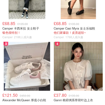
£68.85
£68.85
£135.00
£135.00
Camper 卡西米拉 女士鞋子
Camper Casi Myra 女士乐福鞋
银色很特别！
他们家爆款！皮质超软~
Camper
2188人感兴趣
Camper
1768人感兴趣
3
4
£121.50
£37.80
£450.00
£135.00
Alexander McQueen 厚底小白鞋
Ganni 棉府绸系带荷叶边上衣