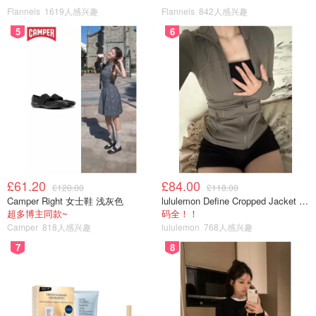
Flannels
1619人感兴趣
Flannels
842人感兴趣
5
6
£61.20
£84.00
£120.00
£118.00
Camper Right 女士鞋 浅灰色
lululemon Define Cropped Jacket Nulu 短款夹克
超多博主同款~
码全！！
Camper
818人感兴趣
lululemon
768人感兴趣
7
8