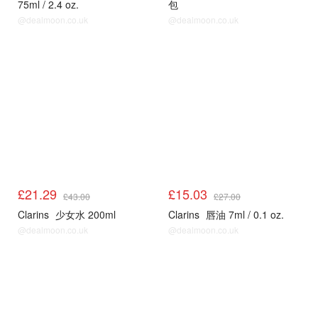
75ml / 2.4 oz.
包
@dealmoon.co.uk
@dealmoon.co.uk
£21.29
£15.03
£43.00
£27.00
Clarins
少女水 200ml
Clarins
唇油 7ml / 0.1 oz.
@dealmoon.co.uk
@dealmoon.co.uk