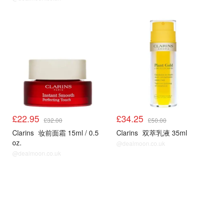
£22.95
£34.25
£32.00
£50.00
Clarins
妆前面霜 15ml / 0.5
Clarins
双萃乳液 35ml
oz.
@dealmoon.co.uk
@dealmoon.co.uk