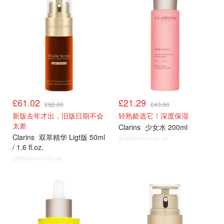
£61.02
£21.29
£92.00
£43.00
新版去年才出，旧版日期不会
轻熟龄选它！深度保湿
太差
Clarins
少女水 200ml
Clarins
双萃精华 Ligt版 50ml
@dealmoon.co.uk
/ 1.6 fl.oz.
@dealmoon.co.uk