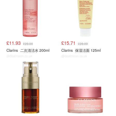
£11.93
£15.71
£28.00
£28.00
Clarins
二次清洁水 200ml
Clarins
保湿洁面 125ml
@dealmoon.co.uk
@dealmoon.co.uk