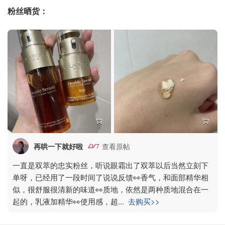
粉丝晒货：
再哄一下就好啦
查看原帖
7
一直是双萃的忠实粉丝，听说眼霜出了双萃以后当然立刻下
单呀，已经用了一段时间了说说反馈👀香气，和面部精华相
似，很舒服很清新的味道👀质地，依然是两种质地混合在一
起的，乳液加精华👀使用感，超
...
去购买>>