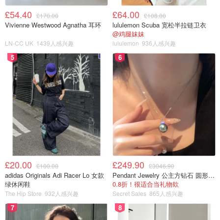
£54.40
£64.00
£170.00
£108.00
Vivienne Westwood Agnatha 耳环
lululemon Scuba 宽松半拉链卫衣
@鸡腿妹妹
LN-CC UK
1439人感兴趣
lululemon
936人感兴趣
5
6
£20.00
£249.90
£100.00
£3046.90
adidas Originals Adi Racer Lo 女款
Pendant Jewelry 公主方钻石 圆形大溪地珍珠吊坠 11-12mm
绿休闲鞋
0.8折！很适合当礼物欸
The Hip Store
932人感兴趣
Secret Sales
865人感兴趣
7
8