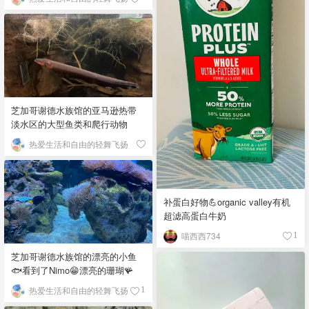
芝加哥谢德水族馆的亚马逊热带
淡水区的大型鱼类和爬行动物
热爱生活和自由的轻舞飞扬
补蛋白好物💪organic valley有机
超滤高蛋白牛奶
喵西西734
1
芝加哥谢德水族馆的漂亮的小鱼
🐟看到了Nimo😁漂亮的珊瑚🪸
热爱生活和自由的轻舞飞扬
1