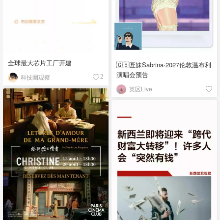
全球最大芯片工厂开建
🇬🇧匠妹Sabrina·2027伦敦温布利
演唱会预告
科技圈观察
2
英区Live