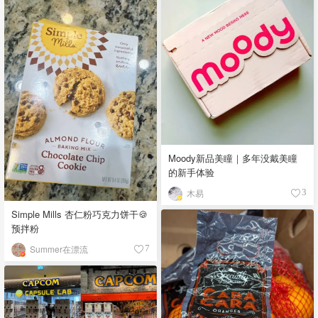
Moody新品美瞳｜多年没戴美瞳
的新手体验
木易
3
Simple Mills 杏仁粉巧克力饼干🍪
预拌粉
Summer在漂流
7