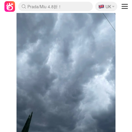
🇬🇧
Prada/Miu 4.8折！
UK
麦卢卡蜂蜜夏促！个位数！
啥？必胜客披萨5折！