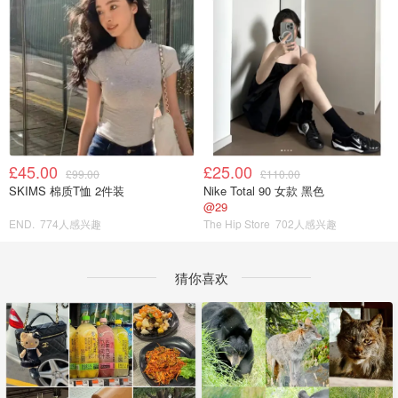
£45.00
£25.00
£99.00
£110.00
SKIMS 棉质T恤 2件装
Nike Total 90 女款 黑色
@29
END.
774人感兴趣
The Hip Store
702人感兴趣
猜你喜欢