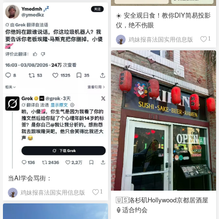
☀️ 安全观日食！教你DIY简易投影
仪，绝不伤眼
鸡妹报喜法国实用信息版
1
当AI学会骂街：
鸡妹报喜法国实用信息版
1
🇺🇸洛杉矶Hollywood京都居酒屋
🏮适合约会