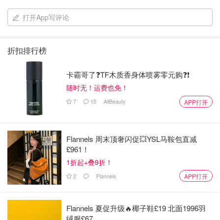
打开App写评论
折扣排行榜
卡霸哥了❓TF木质香身体喷雾零元购❓❗
随时无！运费也免！
7
15
AllBeauty
APP打开
Flannels 周末顶奢闪促💥YSL马鞍包直减
£961！
1折起+叠9折！
2
Flannels
APP打开
Flannels 夏促升级🔥椰子鞋£19 北面1996羽
绒服£67