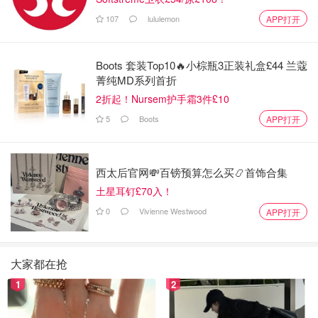
107
lululemon
APP打开
Boots 套装Top10🔥小棕瓶3正装礼盒£44 兰蔻
菁纯MD系列首折
2折起！Nursem护手霜3件£10
5
Boots
APP打开
西太后官网💸百镑预算怎么买📿首饰合集
土星耳钉£70入！
0
Vivienne Westwood
APP打开
大家都在抢
1
2