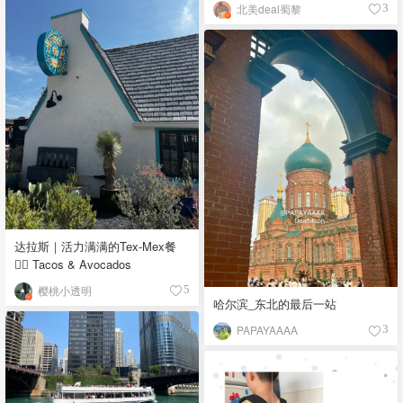
北美deal蜀黎
3
达拉斯｜活力满满的Tex-Mex餐
👉🏼 Tacos & Avocados
樱桃小透明
5
哈尔滨_东北的最后一站
PAPAYAAAA
3