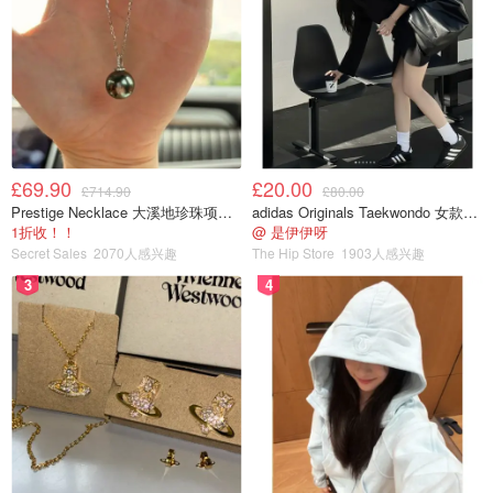
£69.90
£20.00
£714.90
£80.00
Prestige Necklace 大溪地珍珠项链 10-11mm
adidas Originals Taekwondo 女款黑色运动鞋
1折收！！
@ 是伊伊呀
Secret Sales
2070人感兴趣
The Hip Store
1903人感兴趣
3
4