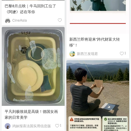
巴黎8月点映｜牛马回到工位了
《阿嬷》还在等你
CineAsia
新西兰即将迎来“跨代财富大转
移”！
新西兰发现君
1
平凡到极致就是高级！德国女画
家的日常美学
鸡妹报喜法国实用信息版
1