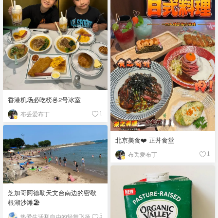
香港机场必吃榜🍜2号冰室
布丢爱布丁
1
北京美食❤️ 正丼食堂
布丢爱布丁
1
芝加哥阿德勒天文台南边的密歇
根湖沙滩🏖️
热爱生活和自由的轻舞飞扬
5