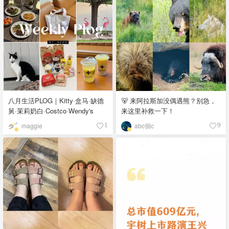
八月生活PLOG｜Kitty·盒马·缺德
🐻 来阿拉斯加没偶遇熊？别急，
舅·茉莉奶白·Costco·Wendy's
来这里补救一下！
maggie
abc個c
1
9