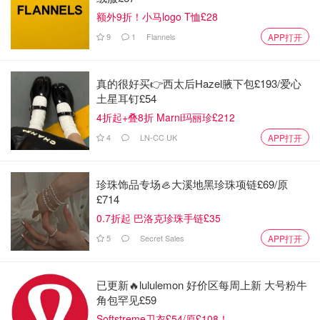
额外9折！小马logo T恤£28
9
1
Flannels
APP打开
真的很好买👉西太后Hazel腋下包£193/爱心
土星耳钉£54
4折起+叠8折 Marni玛丽珍£212
4
LN-CC UK
APP打开
珍珠饰品专场🦪大溪地黑珍珠项链£69/原
£714
0.7折起 巴洛克珍珠手链£35
5
Secret Sales
APP打开
已更新🔥lululemon 好价区每周上新 大号粉牛
角包罕见£59
Softstreme卫衣£54/原£108！