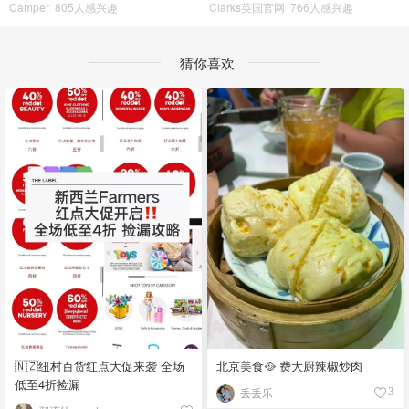
Camper
805人感兴趣
Clarks英国官网
766人感兴趣
猜你喜欢
🇳🇿纽村百货红点大促来袭 全场
北京美食🥘 费大厨辣椒炒肉
低至4折捡漏
丢丢乐
3