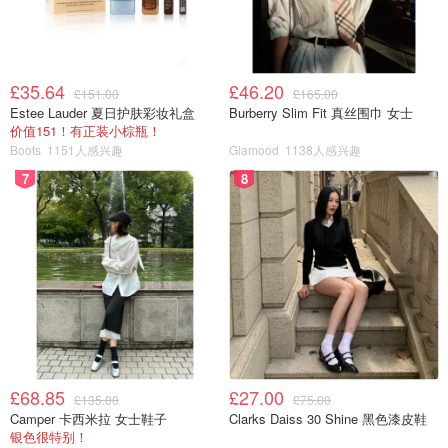
£35.64
£46.20
£151.00
£165.00
Estee Lauder 夏日护肤彩妆礼盒
Burberry Slim Fit 真丝围巾 女士
价值151！有正装小棕瓶！
Boots
1151人感兴趣
Glamood
1138人感兴趣
7
8
£68.85
£27.00
£135.00
£75.00
Camper 卡西米拉 女士鞋子
Clarks Daiss 30 Shine 黑色漆皮鞋
银色很特别！