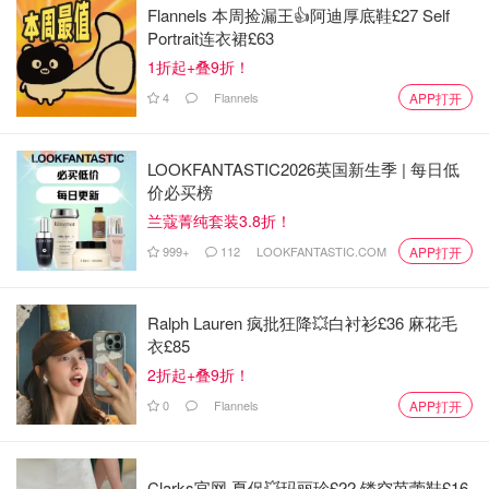
Flannels 本周捡漏王👍阿迪厚底鞋£27 Self
Portrait连衣裙£63
1折起+叠9折！
4
Flannels
APP打开
LOOKFANTASTIC2026英国新生季 | 每日低
价必买榜
兰蔻菁纯套装3.8折！
999+
112
LOOKFANTASTIC.COM
APP打开
Ralph Lauren 疯批狂降💥白衬衫£36 麻花毛
衣£85
2折起+叠9折！
0
Flannels
APP打开
Clarks官网 夏促💥玛丽珍£22 镂空芭蕾鞋£16