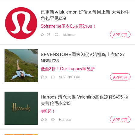
已更新🔥lululemon 好价区每周上新 大号粉牛
角包罕见£59
Softstreme卫衣£54/原£108！
107
lululemon
APP打开
SEVENSTORE周末闪促⚡️始祖鸟上衣£127
NB鞋£38
低至3折！Our Legacy罕见折
3
SEVENSTORE
APP打开
Harrods 清仓大促 Valentino高跟凉鞋£495 拉
夫劳伦毛衣£43
4折起！
0
Harrods
APP打开