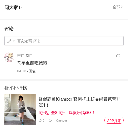
问大家
0
全部
评论
打开App写评论
吉伊卡哇
简单但能吃饱饱
04-13
· 回复
折扣排行榜
疑似霸哥❗️Camper 官网折上折🔥绑带芭蕾鞋
£61！
5折起+叠8.5折！爆款乐福£68！
0
Camper
APP打开