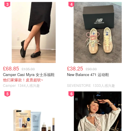
3
4
£68.85
£38.25
£135.00
£90.00
Camper Casi Myra 女士乐福鞋
New Balance 471 运动鞋
他们家爆款！皮质超软~
Camper
1344人感兴趣
SEVENSTORE
1333人感兴趣
5
6