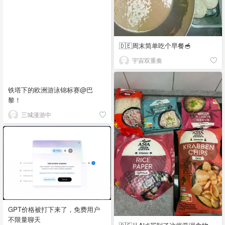
🇩🇪周末简单吃个早餐🥣
宇宙双重奏
铁塔下的欧洲游泳锦标赛@巴
黎！
三城漫游中
GPT价格被打下来了，免费用户
不限量聊天