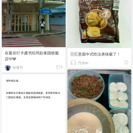
在曼谷打卡虞书欣同款泰国校服
🇩🇪意面中式吃法美味极了！
店🩵🩶
汽水er
衔青竹
5