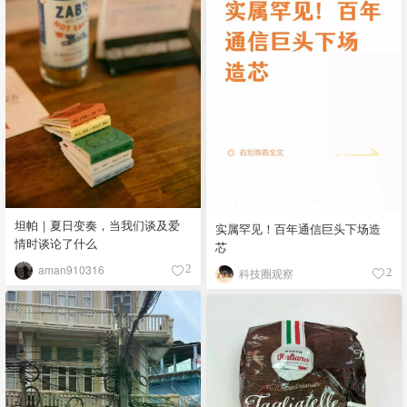
坦帕｜夏日变奏，当我们谈及爱
实属罕见！百年通信巨头下场造
情时谈论了什么
芯
aman910316
2
科技圈观察
2