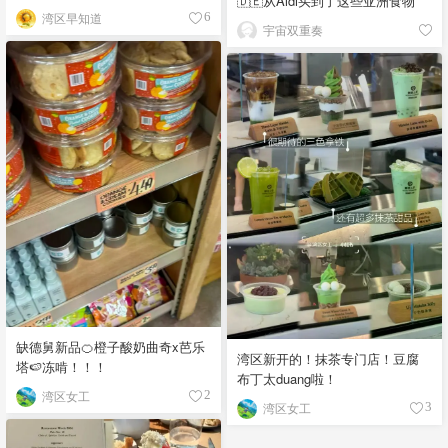
🇩🇪从Aldi买到了这些亚洲食物
湾区早知道
6
宇宙双重奏
缺德舅新品🍊橙子酸奶曲奇x芭乐
湾区新开的！抹茶专门店！豆腐
塔🍉冻啃！！！
布丁太duang啦！
湾区女工
2
湾区女工
3