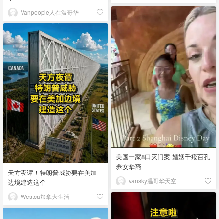
Vanpeople人在温哥华
美国一家8口灭门案 婚姻千疮百孔
养女华裔
天方夜谭！特朗普威胁要在美加
vansky温哥华天空
边境建造这个
Westca加拿大生活