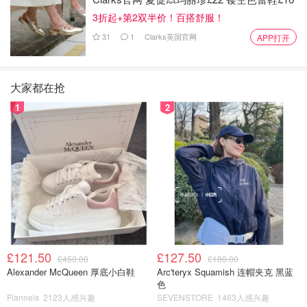
3折起+第2双半价！百搭舒服！
31
1
Clarks英国官网
APP打开
大家都在抢
1
2
£121.50
£127.50
£450.00
£180.00
Alexander McQueen 厚底小白鞋
Arc'teryx Squamish 连帽夹克 黑蓝
色
Flannels
2123人感兴趣
SEVENSTORE
1463人感兴趣