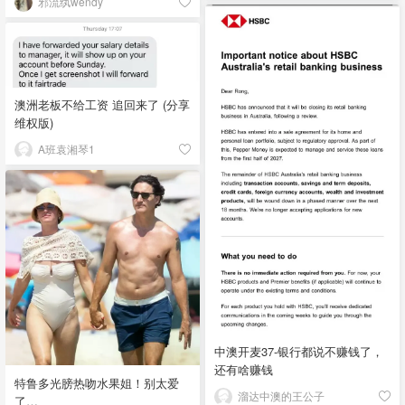
邪流纨wendy
澳洲老板不给工资 追回来了 (分享
维权版)
A班袁湘琴1
中澳开麦37-银行都说不赚钱了，
还有啥赚钱
特鲁多光膀热吻水果姐！别太爱
溜达中澳的王公子
了…