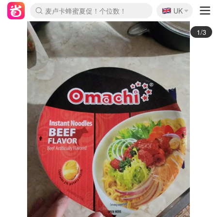
🇬🇧
Prada/Miu 4.8折！
UK
麦卢卡蜂蜜夏促！个位数！
啥？必胜客披萨5折！
2/3