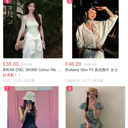
5
6
现金奖励：
175镑
点击查看
时间：
2024年9月25日开始 随时截止
转换账户条件：
年满18岁且是英国居民
查看UK resident条件
在Nationwide开设FlexDirect账户，使用应用程序按照
指令在28天内完成银行转换。
£38.00
£46.20
£75.00
£165.00
BROW END. SKIMS Cotton Rib 长款背心连衣裙 薄荷绿
Burberry Slim Fit 真丝围巾 女士
开户后31天内，至少在账户内支付1000镑，并完成1次
好清新！！
以上借记卡付款，设置2笔活跃的Direct Debit付款
END.
1108人感兴趣
Glamood
1077人感兴趣
7
8
此优惠每用户仅限一次，
2021年8月18日后未曾转换或
收到Nationwide的其他银行转换福利