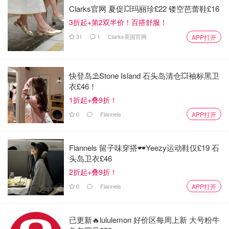
Clarks官网 夏促💥玛丽珍£22 镂空芭蕾鞋£16
完成从另一家银行主要活期账户到Co-operative银行
3折起+第2双半价！百搭舒服！
Everyday Extra账户的转换
31
1
Clarks英国官网
APP打开
在2022年11月1日起到现在未曾参与过Co-operative
Bank的任何账户转换活动，未收到过任何相关奖励
快登岛⛱️Stone Island 石头岛清仓💥袖标黑卫
你需要在转换完成后30日内在新账户至少存入1000
衣£46！
镑，并且设置至少2个直接有效的Direct Debit，并且完
1折起+叠9折！
成至少5次借记卡交易，并下载Co-operative Bank的手
0
Flannels
APP打开
机应用程序
Flannels 留子味穿搭🕶️Yeezy运动鞋仅£19 石
头岛卫衣£46
2折起+叠9折！
0
Flannels
APP打开
已更新🔥lululemon 好价区每周上新 大号粉牛