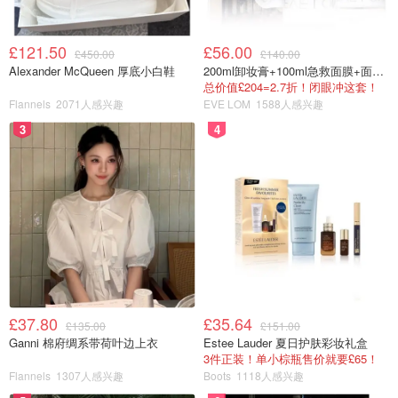
汇丰银行旗下的网上银行，提供简单快捷的虚拟银行服务。
£121.50
£56.00
£450.00
£140.00
相对来说申请更方便，转换账户奖励也比较优厚。但是由于
Alexander McQueen 厚底小白鞋
200ml卸妆膏+100ml急救面膜+面霜+洁颜布
它鼓励用户直接使用First Direct，所以在2020年后，拥有汇
总价值£204=2.7折！闭眼冲这套！
Flannels
2071人感兴趣
EVE LOM
1588人感兴趣
丰银行账户的人没有条件申请这个转换银行的福利了。
3
4
£37.80
£35.64
£135.00
£151.00
图片来源于@First Direct，版权属于原作者
Ganni 棉府绸系带荷叶边上衣
Estee Lauder 夏日护肤彩妆礼盒
3件正装！单小棕瓶售价就要£65！
Flannels
1307人感兴趣
Boots
1118人感兴趣
5. Nationwide银行