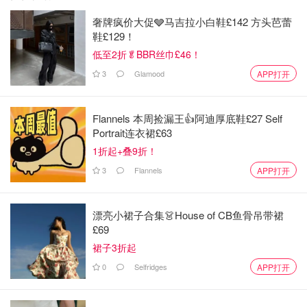
奢牌疯价大促🩶马吉拉小白鞋£142 方头芭蕾
鞋£129！
低至2折🥬BBR丝巾£46！
3
Glamood
APP打开
Flannels 本周捡漏王👍阿迪厚底鞋£27 Self
Portrait连衣裙£63
1折起+叠9折！
图片来源于@Natwest，版权属于原作者
3
Flannels
APP打开
3. Co-operative Bank银行账户
漂亮小裙子合集👗House of CB鱼骨吊带裙
现金奖励：
150镑
点击查看
£69
裙子3折起
时间：目前仍然有效 随时截止
0
Selfridges
APP打开
转换账户条件：
年满18岁且是英国居民
查看UK resident条件