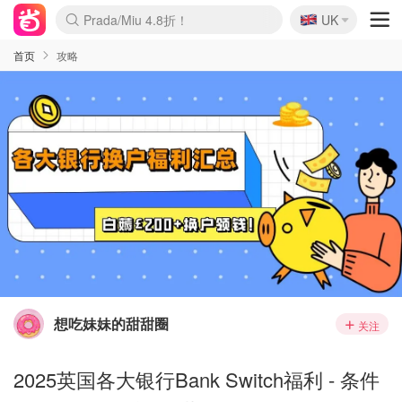
🇬🇧
Prada/Miu 4.8折！
UK
麦卢卡蜂蜜夏促！个位数！
啥？必胜客披萨5折！
首页
攻略
想吃妹妹的甜甜圈
关注
2025英国各大银行Bank Switch福利 - 条件