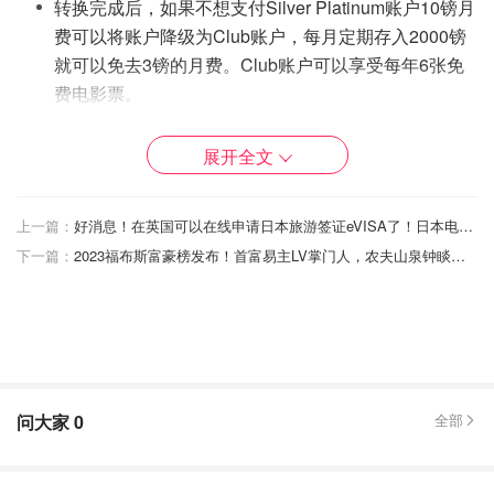
转换完成后，如果不想支付Silver Platinum账户10镑月
费可以将账户降级为Club账户，每月定期存入2000镑
就可以免去3镑的月费。Club账户可以享受每年6张免
费电影票。
你未曾从 2020年4月起转换至劳埃德银行或Halifax银
展开全文
行获得任何现金返还奖励
上一篇：
好消息！在英国可以在线申请日本旅游签证eVISA了！日本电子签证申请步骤详解
下一篇：
2023福布斯富豪榜发布！首富易主LV掌门人，农夫山泉钟睒睒排名15！
图片来源于@Lloyds，版权属于原作者
问大家
0
全部
可以看得出劳埃德的转换条件相对留学生还是比较友好的，
并没有最低余额等强制性的换户要求，而且Club劳埃德真的