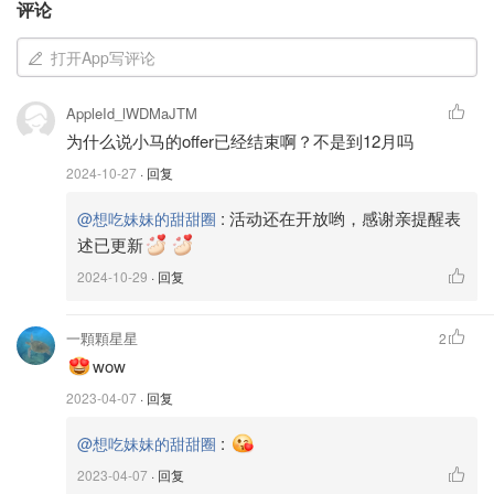
评论
非常值得拥有，除了许多商家合作Offer之外，每年免费6张
电影票真的很香~为小马打Call~
打开App写评论
2. 国民威斯敏斯特银行NatWest
AppleId_lWDMaJTM
为什么说小马的offer已经结束啊？不是到12月吗
现金奖励：
180镑
点击查看
2024-10-27
· 回复
时间：
2024年10月22日开始
随时截止 赶快申领
:
活动还在开放哟，感谢亲提醒表
@想吃妹妹的甜甜圈
转换账户条件：
述已更新
2024-10-29
· 回复
年满18岁且是英国居民
查看UK resident条件
在线申请时提供在英国身份证件，地址证明等有效信
一顆顆星星
2
息。
wow
2024年10月22日之后
通过
NatWest手机移动应用或在
2023-04-07
· 回复
线申请
转换其他银行活期账户为NatWest账户
:
@想吃妹妹的甜甜圈
在60天内在NatWest新账户存入
至少1250镑
并且下载
2023-04-07
· 回复
登录NatWest手机APP