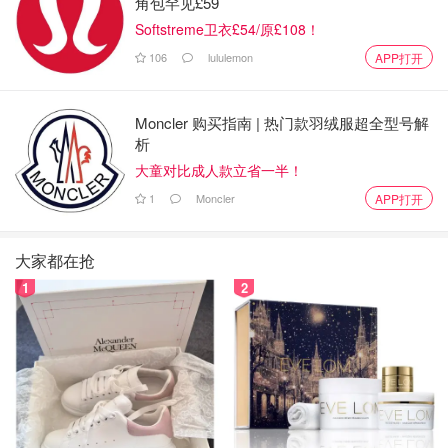
角包罕见£59
Softstreme卫衣£54/原£108！
图片来源于@Cooperativebank，版权属于原作者
106
lululemon
APP打开
4. First Direct 银行
Moncler 购买指南 | 热门款羽绒服超全型号解
现金奖励：
175镑
点击查看
析
大童对比成人款立省一半！
时间：
目前仍然有效 随时截止
1
Moncler
APP打开
转换账户条件：
年满18岁且是英国居民
查看UK resident条件
大家都在抢
1
2
在First Direct开设账户，使用应用程序按照指令完成银
行转换。
开户后45天内，内至少在账户内支付1000镑，并完成5
次以上借记卡付款，并登录数字银行
此优惠每用户仅限一次，
2020年1月1日后开立汇丰银
行账户的人无法享有此奖励