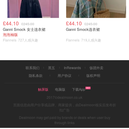
£44.10
£44.10
£245.00
£245.00
Ganni Smock 女士连衣裙
Ganni Smock连衣裙
泡泡袖版
Flannels
727人感兴趣
Flannels
719人感兴趣
图片来源于@Nationwide，版权属于原作者
Nationwide银行是英国最大的零售银行之一，也是全球最大
的建房互助协会。它的前身是为了帮助工薪阶层获得房屋住
联系我们
黑五
InRewards
饭团外卖
房保障和抵押贷款设立，如今已经成为英国有名的银行和金
隐私条款
用户协议
版权声明
融机构之一。Nationwide有着较高的
存款利率
，
学生
账户的开户福利
也很棒，想了解更多可以查看下方攻略：
触屏版
电脑版
下载App
2017©dealmoon.co.uk
2025英国银行存款账户哪家强？各大
页面信息由用户分享或品牌、商家提供，由Dealmoon核实后发布折
银行定期+活期存款利率对比！
扣广告
Dealmoon may get paid by brands or deals when user buy
through links
想吃妹妹的甜甜圈
3.9w