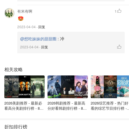
当你满足上述条件完成换户后，即可在
7个工作日内
获
有米有啊
1
得现金奖励180镑
2023-04-04
· 回复
:
冲
@想吃妹妹的甜甜圈
2023-04-04
· 回复
相关攻略
图片来源于@Natwest，版权属于原作者
NatWest是英国老牌银行，网点遍布全英。NatWest在2000
2026美剧推荐 - 最新必
2026韩剧推荐 - 最新高
2026综艺推荐 - 热门好
看高分美剧排行榜 - 8月
分好看韩剧排行榜 - 8月
看的综艺节目排行榜 - 
年被RBS集团收购，隶属RBS旗下。NatWest的Reward
最新: 《​​足球教练 》第
最新：丁海寅《我的荒
月最新:《​​伦敦合伙人
Card还是很好用的，他们家的Reward奖励账户还可以拥有
四季回归！
糖恋爱 》上线❣️
回归啦
现金返利，或者兑换成Argos、currys等合作商家的礼卡。
折扣排行榜