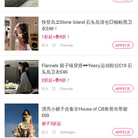
小脑瓜，总会有所收获！
快登岛⛱️Stone Island 石头岛清仓💥袖标黑卫
衣£46！
1折起+叠9折！
0
Flannels
APP打开
Flannels 留子味穿搭🕶️Yeezy运动鞋仅£19 石
头岛卫衣£46
2折起+叠9折！
图片来源于@Federation of Awarding Bodies，版权属于原作者
0
Flannels
APP打开
但是大家一定要在加入调查前谨防诈骗，寻找一些相对靠谱
漂亮小裙子合集👗House of CB鱼骨吊带裙
的网站，以防止个人信息的泄露。下面就推荐几个比较靠谱
£69
的可以赚钱的调查问卷网站，供大家参考：
裙子3折起
Ipsos iSay
：是一个巴黎成立的市场研究调查公司，
0
Selfridges
APP打开