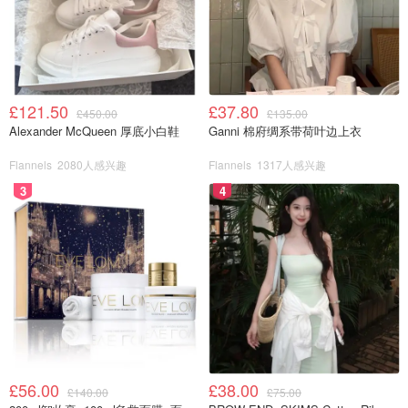
务赚取外快的平台，它还有购物返利的服务。通常在
Swagbucks平台或者App上面你看广告、做问卷和玩游
戏都可以获得平台网站专用的货币SB（这名字真是有
点酸爽！）然后大家可以通过一定数量的SB兑换
Amazon礼卡、Ebay礼卡等。
£121.50
£37.80
£450.00
£135.00
Alexander McQueen 厚底小白鞋
Ganni 棉府绸系带荷叶边上衣
Flannels
2080人感兴趣
Flannels
1317人感兴趣
3
4
图片来源于@Swagbucks，版权属于原作者
£56.00
£38.00
Y Live
：是Yonder咨询公司旗下一个非常受欢迎的
£140.00
£75.00