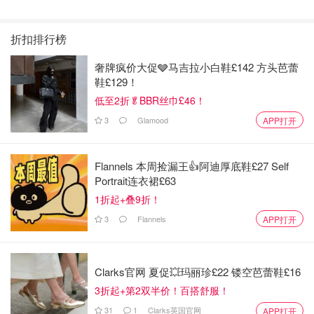
最新: 《​​足球教练 》第
最新：丁海寅《我的荒
月最新:《​​伦敦合伙人
注意：转换银行活动每个季度每个银行都会有更新，一切以银行
四季回归！
糖恋爱 》上线❣️
回归啦
最新消息为准，上述内容仅供参考
折扣排行榜
奢牌疯价大促🩶马吉拉小白鞋£142 方头芭蕾
2025英国各大银行Bank Switch福利 -
鞋£129！
条件+现金奖励汇总 - 白薅£200！
低至2折🥬BBR丝巾£46！
想吃妹妹的甜甜圈
3.0w
4
3
Glamood
APP打开
2. 参与调查问卷赚钱
Flannels 本周捡漏王👍阿迪厚底鞋£27 Self
Portrait连衣裙£63
收入：5镑-50镑
1折起+叠9折！
其实在英国参与许多问卷调查是有钱赚的，在学校里很多教
3
Flannels
APP打开
授研究课题或者做实验的时候都会招募一些研究对象或者志
愿者，参与项目会有10镑到50镑不等的报酬。大家在也可
以在线上参与一些问卷调查，有些朋友甚至可以仅仅通过填
Clarks官网 夏促💥玛丽珍£22 镂空芭蕾鞋£16
写问卷年入200镑-800镑！Google也有一些看视频后出现的
3折起+第2双半价！百搭舒服！
调查问卷，完成后会给你一定的现金奖励。可见发动勤劳的
31
1
Clarks英国官网
APP打开