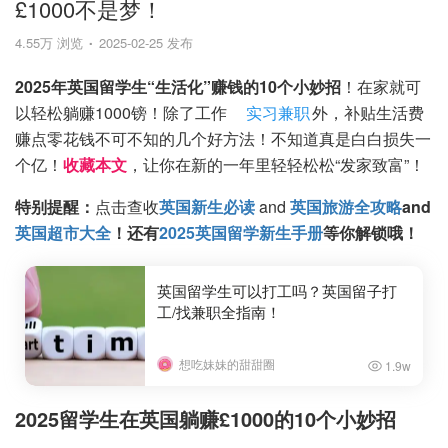
£1000不是梦！
4.55万 浏览
2025-02-25 发布
2025年英国留学生“生活化”赚钱的10个小妙招
！在家就可
以轻松躺赚1000镑！除了工作
实习兼职
外，补贴生活费
赚点零花钱不可不知的几个好方法！不知道真是白白损失一
个亿！
收藏本文
，让你在新的一年里轻轻松松“发家致富”！
特别提醒：
点击查收
英国新生必读
and
英国旅游全攻略
and
英国超市大全
！还有
2025英国留学新生手册
等你解锁哦！
英国留学生可以打工吗？英国留子打
工/找兼职全指南！
想吃妹妹的甜甜圈
1.9w
2025留学生在英国躺赚£1000的10个小妙招