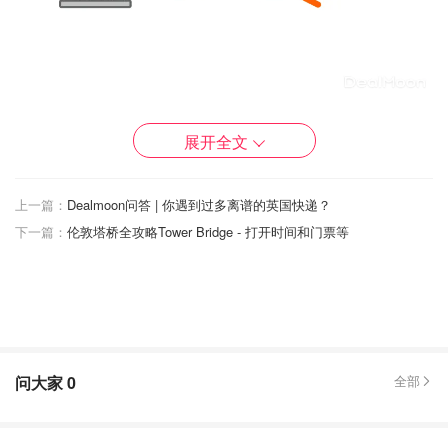
图片来源于@Nuvei，版权属于原作者
展开全文
具体的转换方式我们以Santander银行举例（
点击查
看
）：
上一篇：
Dealmoon问答 | 你遇到过多离谱的英国快递？
下一篇：
伦敦塔桥全攻略Tower Bridge - 打开时间和门票等
首先你要选择银行，在官网查看转换银行不同奖励政策
的要求。
然后你需要填写在线申请，选择你即将把账户转换到桑
坦德银行的选项
可能需要提供你的BRP，护照和地址证明
问大家
0
全部
然后你需要在切换账户60天内，完成两个直接Debit的
设置并且存入1000英镑。