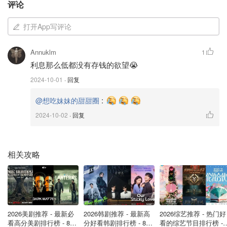
仅需7个工作日左右就可以转换成功。
评论
在完成转换到60天后，如果银行确认审核无误，就会
打开App写评论
把200镑的现金打入你的账户中。
Annuklm
1
其他银行的转换方式也基本上比较类似，大家可以在官网查
利息那么低都没有存钱的欲望😭
看相关转换账户的流程，躺赚200镑！
2024-10-01
· 回复
:
@想吃妹妹的甜甜圈
2024-10-02
· 回复
相关攻略
2026美剧推荐 - 最新必
2026韩剧推荐 - 最新高
2026综艺推荐 - 热门好
图片来源于@Santander，版权属于原作者
看高分美剧排行榜 - 8月
分好看韩剧排行榜 - 8月
看的综艺节目排行榜 - 