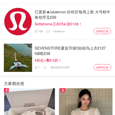
他们经常会发起有偿的问卷调查，你填写调查问卷就可
以积累5-250不等的积分，然后可以利用积分兑换亚马
已更新🔥lululemon 好价区每周上新 大号粉牛
逊或者John Lewis、Boots或者Argos等零售的代金
角包罕见£59
券。
Softstreme卫衣£54/原£108！
106
lululemon
APP打开
SEVENSTORE夏促升级‼️始祖鸟上衣£127
NB鞋£38
4折起+叠8.5折！
1
SEVENSTORE
APP打开
大家都在抢
1
2
图片来源于@Isay，版权属于原作者
Swagbucks
：成立于2008年，是一个在线完成任