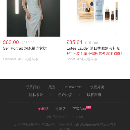
£63.00
£35.64
£350.00
£151.00
Self Portrait 泡泡袖连衣裙
Estee Lauder 夏日护肤彩妆礼盒
3件正装！单小棕瓶售价就要£65！
Flannels
495人感兴趣
Boots
474人感兴趣
图片来源于@Prolific，版权属于原作者
3. 卖二手物品
收入：5镑-200镑
联系我们
黑五
InRewards
饭团外卖
隐私条款
用户协议
版权声明
另一个可以赚钱的方式就是卖掉自己不需要的二手物品了！
在英国有很多可以卖二手的地方，比如你可以将自己不想要
触屏版
电脑版
下载App
的旧衣服（比较有款的那种）卖给Vintage Shop，或者在线
2017©dealmoon.co.uk
上二手网站Ebay、Facebook上面卖自己的二手！
页面信息由用户分享或品牌、商家提供，由Dealmoon核实后发布折
扣广告