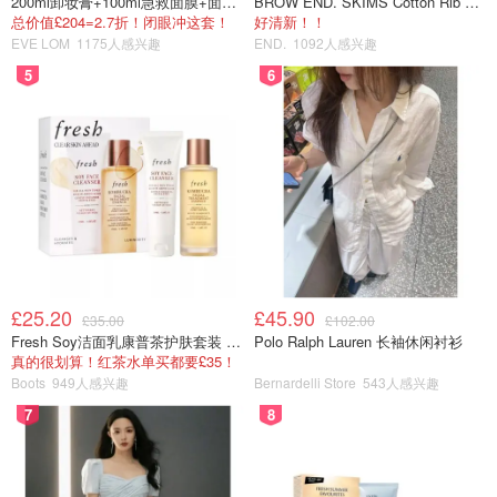
200ml卸妆膏+100ml急救面膜+面霜+洁颜布
BROW END. SKIMS Cotton Rib 长款背心连衣裙 薄荷绿
线上研究网站，因为你每花费5分钟就能赚取大概1镑
总价值£204=2.7折！闭眼冲这套！
好清新！！
左右的收入。Y Live网站主要针对商业、文化和政治研
EVE LOM
1175人感兴趣
END.
1092人感兴趣
究。
5
6
£25.20
£45.90
£35.00
£102.00
Fresh Soy洁面乳康普茶护肤套装 100ml
Polo Ralph Lauren 长袖休闲衬衫
真的很划算！红茶水单买都要£35！
图片来源于@Y Live，版权属于原作者
Boots
949人感兴趣
Bernardelli Store
543人感兴趣
7
8
Prolific
：是一个为高质量研究学者提供学术调查的
平台，因此奖励相对丰厚一些，一般参与调查可能会得
到5镑-10镑左右的奖励。