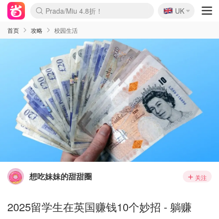
🇬🇧
Prada/Miu 4.8折！
UK
麦卢卡蜂蜜夏促！个位数！
啥？必胜客披萨5折！
首页
攻略
校园生活
想吃妹妹的甜甜圈
关注
2025留学生在英国赚钱10个妙招 - 躺赚