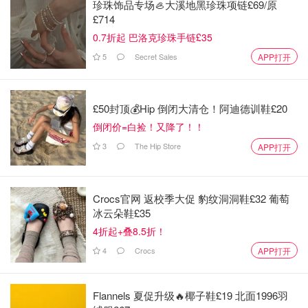
珍珠饰品专场🦪大溪地黑珍珠项链£69/原
£714
0.7折起 巴洛克珍珠手链£35
5
Secret Sales
APP打开
£50封顶💰Hip 倒闭大清仓！阿迪德训鞋£20
倒闭价=白捡！又降了！！
3
The Hip Store
APP打开
Crocs官网 返校季大促 豹纹洞洞鞋£32 葡萄
冰云朵鞋£35
4折起+叠8.5折！
4
Crocs
APP打开
Flannels 夏促升级🔥椰子鞋£19 北面1996羽