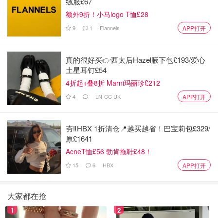
绒服£67
额外9折！小马logo T恤£28
9
1
Flannels
APP打开
真的很好买👉西太后Hazel腋下包£193/爱心
土星耳钉£54
4折起+叠8折 Marni玛丽珍£212
4
LN-CC UK
APP打开
夯‼️HBX 1折清仓📍越买越省！巴宝莉包£329/
原£1641
AcneT恤£56 勃肯拖鞋£48！
15
6
HBX
APP打开
大家都在抢
1
2