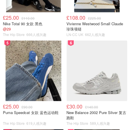
£25.00
£108.00
£110.00
£225.00
Nike Total 90 女款 黑色
Vivienne Westwood Small Claude
@29
珍珠项链
The Hip Store
666人感兴趣
LN-CC UK
662人感兴趣
5
6
£25.00
£30.00
£90.00
£140.00
Puma Speedcat 女款 蓝色运动鞋
New Balance 2002 Pure Silver 复古
跑鞋
The Hip Store
619人感兴趣
The Hip Store
589人感兴趣