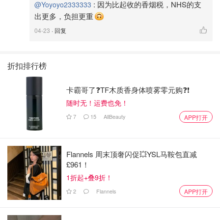
:
因为比起收的香烟税，NHS的支
@Yoyoyo2333333
出更多，负担更重
04-23
· 回复
折扣排行榜
卡霸哥了❓TF木质香身体喷雾零元购❓❗
随时无！运费也免！
7
15
AllBeauty
APP打开
Flannels 周末顶奢闪促💥YSL马鞍包直减
£961！
1折起+叠9折！
2
Flannels
APP打开