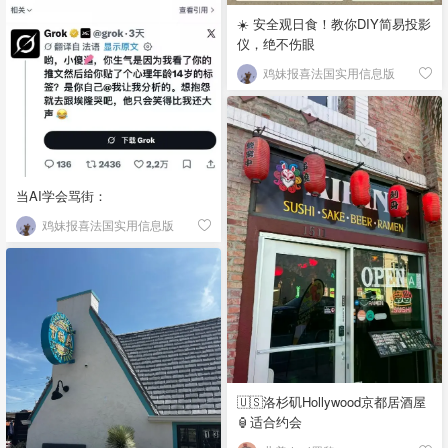
☀️ 安全观日食！教你DIY简易投影
仪，绝不伤眼
鸡妹报喜法国实用信息版
当AI学会骂街：
鸡妹报喜法国实用信息版
🇺🇸洛杉矶Hollywood京都居酒屋
🏮适合约会