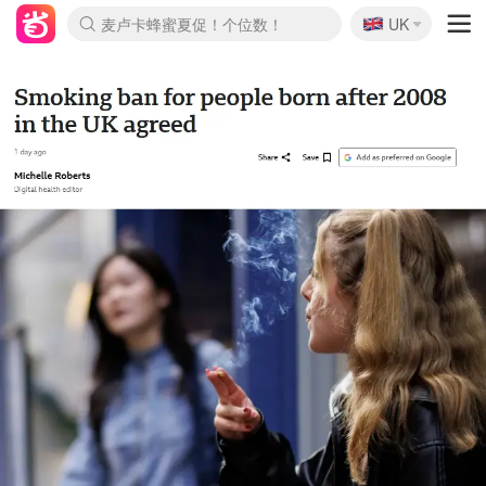
🇬🇧
Prada/Miu 4.8折！
UK
麦卢卡蜂蜜夏促！个位数！
啥？必胜客披萨5折！