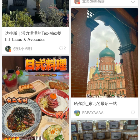
北美deal蜀黎
达拉斯｜活力满满的Tex-Mex餐
👉🏼 Tacos & Avocados
樱桃小透明
2
哈尔滨_东北的最后一站
PAPAYAAAA