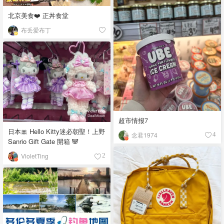
北京美食❤️ 正丼食堂
布丢爱布丁
超市情报7
日本🎀 Hello Kitty迷必朝聖！上野
念君1974
4
Sanrio Gift Gate 開箱 🐼
VioletTing
2