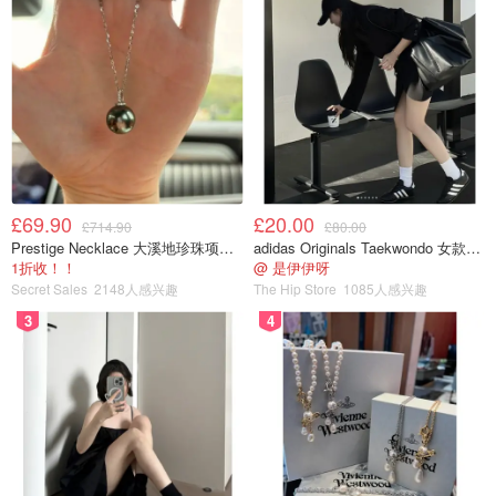
£69.90
£20.00
£714.90
£80.00
Prestige Necklace 大溪地珍珠项链 10-11mm
adidas Originals Taekwondo 女款黑色运动鞋
1折收！！
@ 是伊伊呀
Secret Sales
2148人感兴趣
The Hip Store
1085人感兴趣
3
4