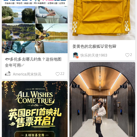
姜黄色的北极狐🦊背包🎒
快乐的天使1963
2
🐟多伦多去哪儿钓鱼？这份地图
全年可用✅
America周末快讯
22