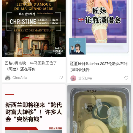
巴黎8月点映｜牛马回到工位了
🇬🇧匠妹Sabrina·2027伦敦温布利
《阿嬷》还在等你
演唱会预告
CineAsia
英区Live