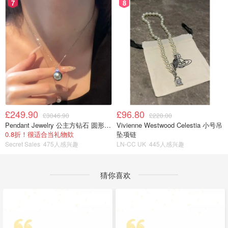
7
8
£249.90
£96.80
£3046.90
£220.00
Pendant Jewelry 公主方钻石 圆形大溪地珍珠吊坠 11-12mm
Vivienne Westwood Celestia 小号吊
0.8折！很适合当礼物欸
坠项链
Secret Sales
475人感兴趣
LN-CC UK
445人感兴趣
猜你喜欢