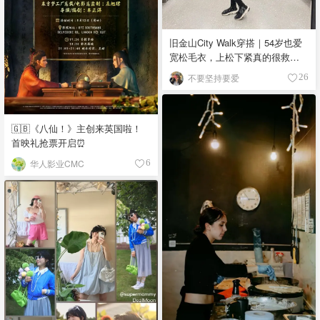
旧金山City Walk穿搭｜54岁也爱
宽松毛衣，上松下紧真的很救比
例
不要坚持要爱
26
🇬🇧《八仙！》主创来英国啦！
首映礼抢票开启⏰
华人影业CMC
6