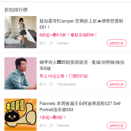
折扣排行榜
疑似霸哥❗️Camper 官网折上折🔥绑带芭蕾鞋
£61！
6折起+叠8.5折！爆款乐福£68！
0
Camper
APP打开
钢琴诗人🎹郎朗英国巡演 - 曼城/伯明翰/格拉
等6城
早上10点公售！门票£57起
0
Ticketmaster
APP打开
Flannels 本周捡漏王👍阿迪厚底鞋£27 Self
Portrait连衣裙£63
1折起+叠9折！
3
Flannels
APP打开