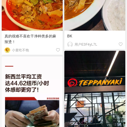
真的很难不喜欢干净种类多的麻
BK
辣烫！
用户E3F4yL7L
小童吃不饱