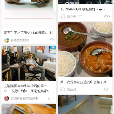
TEPPANYAKI 铁板烧打卡🍣✨
四月天_芬兰
5
新西兰平均工资达44.62纽币/小时
新西兰发现君
第一次觉得法拉盛的印度菜干净
🇺🇸美国大学生毕业后的第一
陈白川
1
站：不是纽约🗽，而是爸妈家⁉️😂
🏠
美国犄角旮旯新鲜事
1