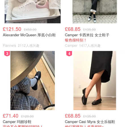
£121.50
£68.85
£450.00
£135.00
Alexander McQueen 厚底小白鞋
Camper 卡西米拉 女士鞋子
银色很特别！
Flannels
2112人感兴趣
Camper
1417人感兴趣
3
4
£71.40
£68.85
£120.00
£135.00
Camper 玛丽珍鞋
Camper Casi Myra 女士乐福鞋
完全不会累脚的玛丽珍！
他们家爆款！皮质超软~