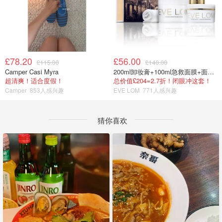
£78.20
£56.00
£115.00
£140.00
Camper Casi Myra
200ml卸妆膏+100ml急救面膜+面霜+洁颜布
超清爽！适合度假！
总价值£204=2.7折！闭眼冲这套！
Camper
853人感兴趣
EVE LOM
771人感兴趣
猜你喜欢