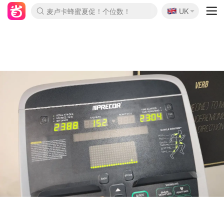
🇬🇧
Prada/Miu 4.8折！
UK
麦卢卡蜂蜜夏促！个位数！
啥？必胜客披萨5折！