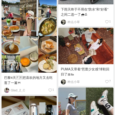
下雨天终于不用在“防水”和“好看”
之间二选一了🌧️👢
种点小草
1
PUMA又带着“芭蕾少女感”球鞋回
归了🎀👟
巴黎4天🇫🇷把喜欢的地方又去吃
种点小草
7
逛了一遍🍴
Glad_2_C
1