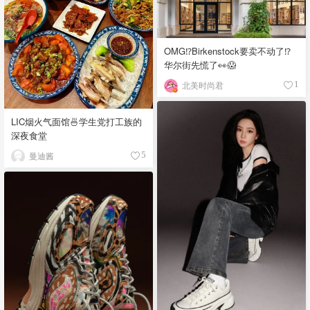
OMG⁉️Birkenstock要卖不动了⁉
华尔街先慌了👀😱
北美时尚君
1
LIC烟火气面馆🍜学生党打工族的
深夜食堂
曼迪酱
5