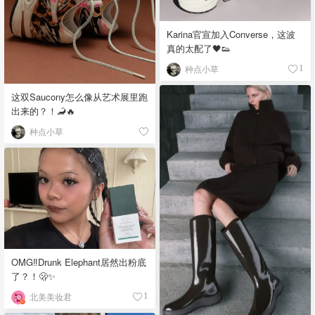
Karina官宣加入Converse，这波
真的太配了🖤👟
种点小草
1
这双Saucony怎么像从艺术展里跑
出来的？！🦂🔥
种点小草
OMG‼️Drunk Elephant居然出粉底
了？！🫢✨
北美美妆君
1