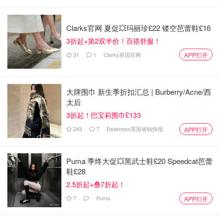
Clarks官网 夏促💥玛丽珍£22 镂空芭蕾鞋£16
3折起+第2双半价！百搭舒服！
31
1
Clarks英国官网
APP打开
大牌围巾 新生季折扣汇总 | Burberry/Acne/西
太后
3折起！巴宝莉围巾£133
243
7
Dealmoon英国省钱快报
APP打开
Puma 季终大促💥黑武士鞋£20 Speedcat芭蕾
鞋£28
2.5折起+叠7折起！
7
Puma
APP打开