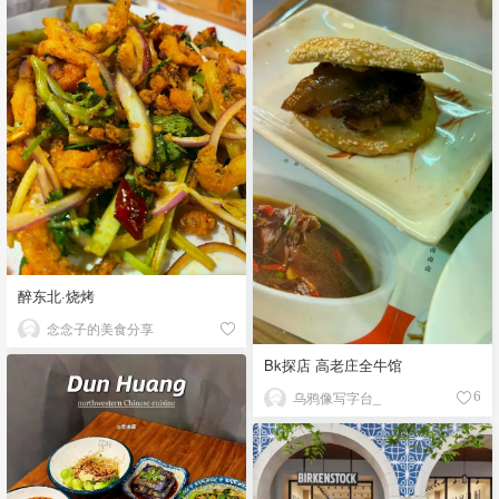
醉东北·烧烤
念念子的美食分享
Bk探店 高老庄全牛馆
乌鸦像写字台_
6