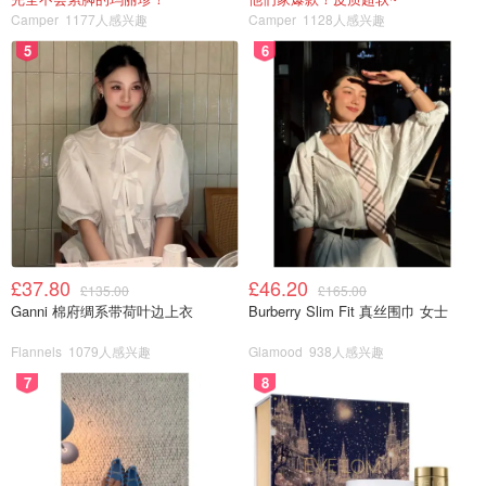
Camper
1177人感兴趣
Camper
1128人感兴趣
5
6
£37.80
£46.20
£135.00
£165.00
Ganni 棉府绸系带荷叶边上衣
Burberry Slim Fit 真丝围巾 女士
Flannels
1079人感兴趣
Glamood
938人感兴趣
7
8