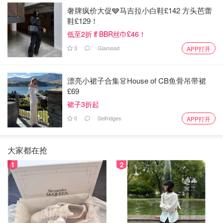
奢牌疯价大促🩶马吉拉小白鞋£142 方头芭蕾
鞋£129！
低至2折🥬BBR丝巾£46！
3
Glamood
APP打开
漂亮小裙子合集👗House of CB鱼骨吊带裙
£69
裙子3折起
0
Selfridges
APP打开
大家都在抢
1
2