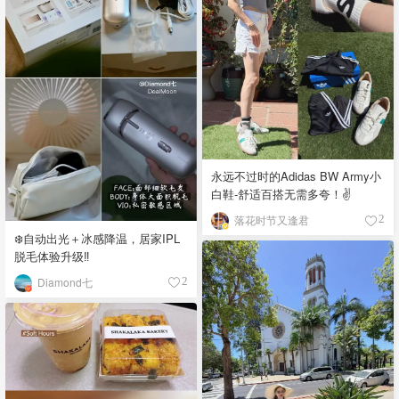
永远不过时的Adidas BW Army小
白鞋-舒适百搭无需多夸！✌️
落花时节又逢君
2
❄️自动出光＋冰感降温，居家IPL
脱毛体验升级‼️
Diamond七
2