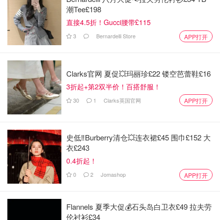
潮Tee£198
直接4.5折！Gucci腰带£115
3
Bernardelli Store
APP打开
Clarks官网 夏促💥玛丽珍£22 镂空芭蕾鞋£16
3折起+第2双半价！百搭舒服！
30
1
Clarks英国官网
APP打开
史低‼️Burberry清仓💥连衣裙£45 围巾£152 大
衣£243
0.4折起！
0
2
Jomashop
APP打开
Flannels 夏季大促💰石头岛白卫衣£49 拉夫劳
伦衬衫£34