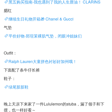
黑五购买指南-我也遇到了我的人生唇油！ CLARINS
腮红
继续生日礼物开箱🎁 Chanel & Gucci
气垫
平价好物-郑瑄茉裸肌气垫，闭眼冲姐妹们
Outfit：
Ralph Lauren大童拼色衬衫好加州哦！
下面配了条牛仔长裤
鞋子：
绿尾脏脏鞋
晚上天凉下来家了一件Lululemon的stuba，漏了领子和下
摆，也一样好看～