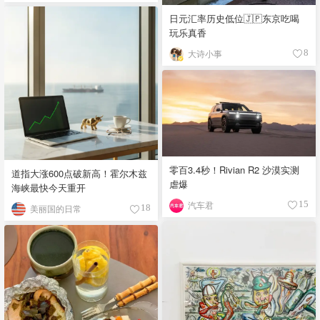
日元汇率历史低位🇯🇵东京吃喝
玩乐真香
大诗小事
8
零百3.4秒！Rivian R2 沙漠实测
道指大涨600点破新高！霍尔木兹
虐爆
海峡最快今天重开
汽车君
15
美丽国的日常
18