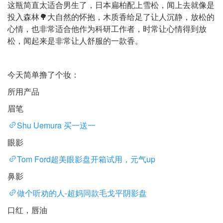
这瓶简直太适合男生了，日本扁柏配上雪松，闻上去就像是
投入森林🌳大自然的怀抱，木质香给足了让人沉静，放松的
心情，也非常适合他作为科研工作者，时常让心情得到放
松，闻起来是非常让人舒服的一款香。
今天简单撸了个妆：
所用产品
眉笔
Shu Uemura 买一送一
眼影
Tom Ford超美眼影盘开箱试用，元气up
鼻影
做个听劝的人-超妈同款毛戈平阴影盘
口红，唇油