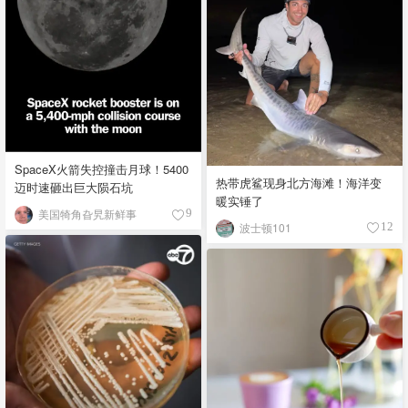
SpaceX火箭失控撞击月球！5400
热带虎鲨现身北方海滩！海洋变
迈时速砸出巨大陨石坑
暖实锤了
美国犄角旮旯新鲜事
9
波士顿101
12