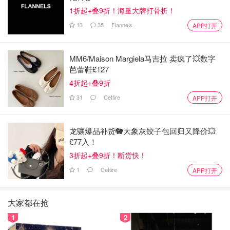
1折起+叠9折！海量大牌打骨折！
13
35
Flannels
APP打开
MM6/Maison Margiela马吉拉 卖疯了💥数字
芭蕾鞋£127
4折起+叠9折
31
Cettire
APP打开
龙骧爆品补货🐘大象灰饺子包回归又降价💥
£77入！
3折起+叠9折！断货快！
1
Cettire
APP打开
大家都在抢
1
2