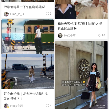
巴黎值得呆一下午的咖啡馆🍃
Glad_2_C
2
🛍️拉夫劳伦“必吃”榜！这8件才是
真正的王牌🏇
种点小草
13
江之电沿线｜🏀大声告诉我红头
发的是谁？！
Roxy克西
9