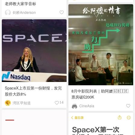
老师教大家学音标
剑桥Anderson
SpaceX上市后第一份财报，发完
8月中影院列表｜助阿嬷🇬🇧🇮🇪
股价大跌8%
票房破£200K
湾区早知道
14
CineAsia