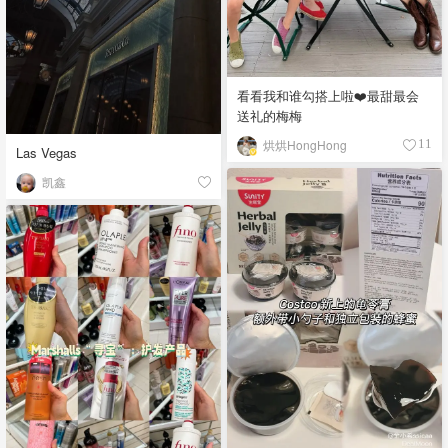
看看我和谁勾搭上啦❤️最甜最会
送礼的梅梅
烘烘HongHong
11
Las Vegas
凯鑫