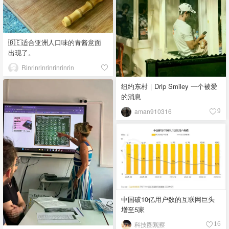
🇧🇪适合亚洲人口味的青酱意面
出现了。
Rinrinrinrinrinrinrin
纽约东村｜Drip Smiley 一个被爱
的消息
aman910316
9
中国破10亿用户数的互联网巨头
增至5家
科技圈观察
16