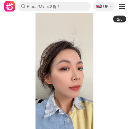
🇬🇧
Prada/Miu 4.8折！
UK
麦卢卡蜂蜜夏促！个位数！
啥？必胜客披萨5折！
3/8