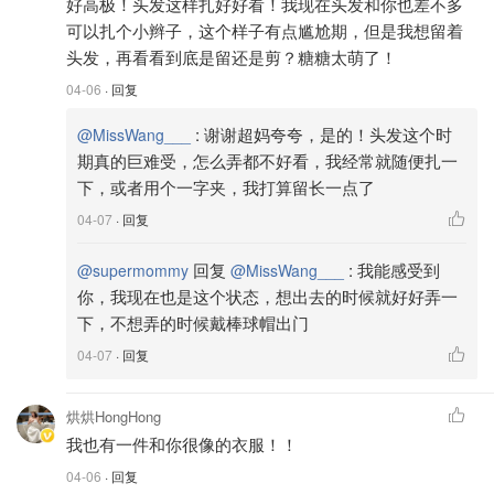
好高极！头发这样扎好好看！我现在头发和你也差不多
可以扎个小辫子，这个样子有点尴尬期，但是我想留着
头发，再看看到底是留还是剪？糖糖太萌了！
04-06
· 回复
:
谢谢超妈夸夸，是的！头发这个时
@MissWang___
期真的巨难受，怎么弄都不好看，我经常就随便扎一
下，或者用个一字夹，我打算留长一点了
04-07
· 回复
回复
:
我能感受到
@supermommy
@MissWang___
你，我现在也是这个状态，想出去的时候就好好弄一
下，不想弄的时候戴棒球帽出门
04-07
· 回复
烘烘HongHong
我也有一件和你很像的衣服！！
04-06
· 回复