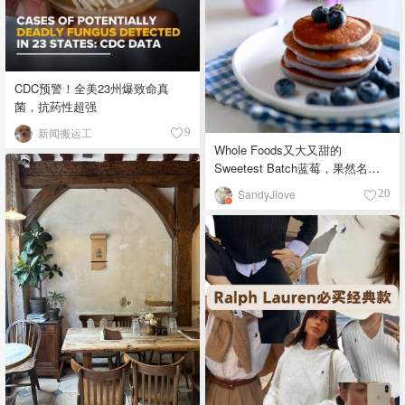
CDC预警！全美23州爆致命真
菌，抗药性超强
新闻搬运工
9
Whole Foods又大又甜的
Sweetest Batch蓝莓，果然名副
其实！
SandyJlove
20