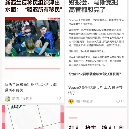
新西兰反移民组织浮出水面：驱
SpaceX高管吃瘪，打工人狠狠共
逐所有移民！
情了
新西兰发现君
湾区早知道
13