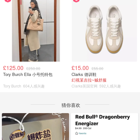
£125.00
£15.00
£250.00
£55.00
Tory Burch Ella 小号托特包
Clarks 德训鞋
幻视某吉拉~贼舒服
Tory Burch
604人感兴趣
Clarks英国官网
592人感兴趣
猜你喜欢