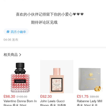
喜欢的小伙伴记得留下你的小爱心💗💗💗
期待评论区见哦
四月小确幸
04-06 发布
相关商品
£66.30
£62.30
£51.75
£105.00
£89.00
Valentino Donna Born In
John Lewis Gucci
Rabanne Lady Millio
Roma 香水 50ml
Bloom 香水 淡香氛
香水 50ml 礼盒