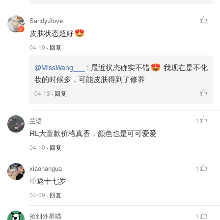
SandyJlove
皮肤状态超好
04-10
· 回复
:
最近状态确实不错
我现在是不化
@MissWang___
妆的时候多，可能皮肤得到了修养
04-13
· 回复
兰语
1
RL大童款价格真香，颜色也是可可爱爱
04-10
· 回复
xiaonangua
1
重返十七岁
04-09
· 回复
捡到外星喵
1