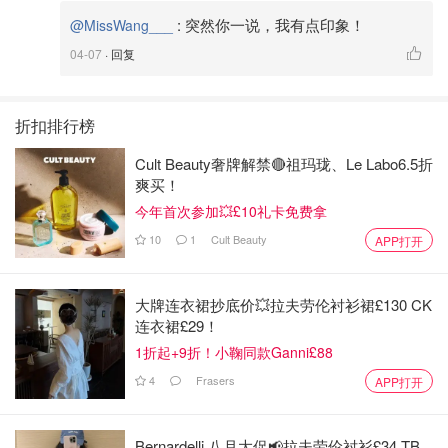
:
突然你一说，我有点印象！
@MissWang___
04-07
· 回复
折扣排行榜
Cult Beauty奢牌解禁🔴祖玛珑、Le Labo6.5折
爽买！
今年首次参加💥£10礼卡免费拿
10
1
Cult Beauty
APP打开
大牌连衣裙抄底价💥拉夫劳伦衬衫裙£130 CK
连衣裙£29！
1折起+9折！小鞠同款Ganni£88
4
Frasers
APP打开
Bernardelli 八月大促📢拉夫劳伦衬衫£34 TB