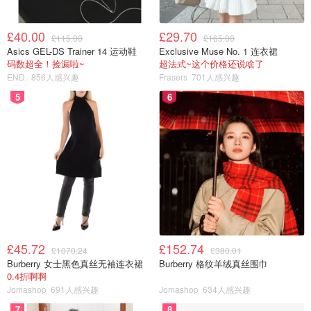
£40.00
£29.70
£115.00
£165.00
Asics GEL-DS Trainer 14 运动鞋
Exclusive Muse No. 1 连衣裙
码数超全！捡漏啦~
超法式~这个价格还说啥了
END.
856人感兴趣
Frasers
701人感兴趣
5
6
£45.72
£152.74
£1070.24
£380.01
Burberry 女士黑色真丝无袖连衣裙
Burberry 格纹羊绒真丝围巾
0.4折啊啊
Jomashop
691人感兴趣
Jomashop
634人感兴趣
7
8