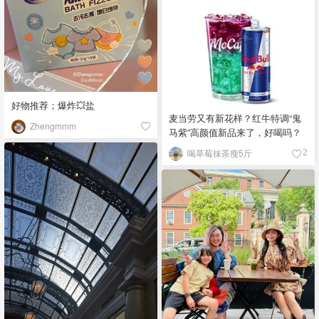
好物推荐；爆炸💥盐
麦当劳又有新花样？红牛特调“鬼
Zhengmmm
马紫”高颜值新品来了，好喝吗？
喝草莓抹茶瘦5斤
2