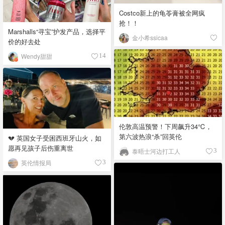
Costco新上的龟苓膏被全网疯
抢！！
Marshalls“寻宝”护发产品，选择平
金小希ssicaa
价的好去处
Wendy甜甜
14
伦敦高温预警！下周飙升34℃，
第六波热浪“杀”回英伦
💔 英国女子受困西班牙山火，如
愿再见孩子后伤重离世
泰晤士河边打工人
3
英伦情报局
3