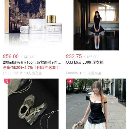
£56.00
£33.75
£140.00
£165.00
200ml卸妆膏+100ml急救面膜+面霜+洁颜布
Odd Mus LD99 连衣裙
总价值£204=2.7折！闭眼冲这套！
EVE LOM
2113人感兴趣
Frasers
1069人感兴趣
3
4