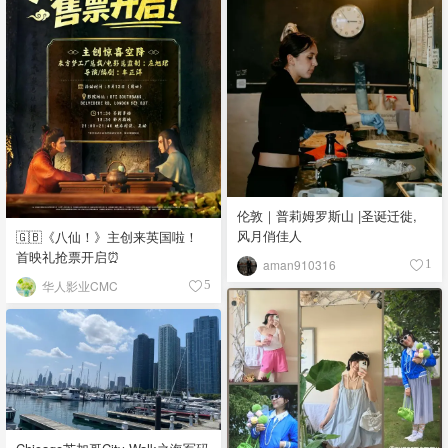
伦敦｜普莉姆罗斯山 |圣诞迁徙,
风月俏佳人
🇬🇧《八仙！》主创来英国啦！
首映礼抢票开启⏰
aman910316
1
华人影业CMC
5