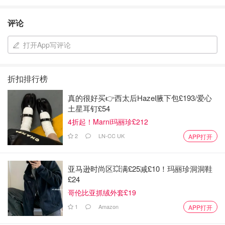
评论
打开App写评论
折扣排行榜
真的很好买👉西太后Hazel腋下包£193/爱心
土星耳钉£54
4折起！Marni玛丽珍£212
2
LN-CC UK
APP打开
亚马逊时尚区💥满£25减£10！玛丽珍洞洞鞋
£24
哥伦比亚抓绒外套£19
1
Amazon
APP打开