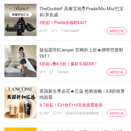
TheDoubleF 高奢宝地🤴Prada/Miu Miu/巴宝
莉/罗意威
3折起！Prada乐福鞋£427
37
1
TheDoubleF
APP打开
疑似霸哥❗️Camper 官网折上折🔥绑带芭蕾鞋
£61！
5折起+叠8.5折！爆款乐福£68！
0
Camper
APP打开
英国新生季必买🔥兰蔻 抢购攻略 - 3.8折收菁
纯面霜
3.7折起！£31收£110百肽面霜套装
287
11
Dealmoon英国省钱快报
APP打开