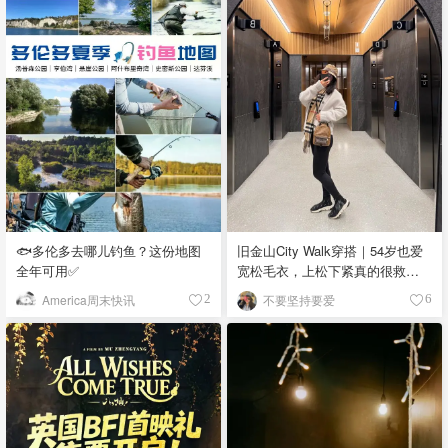
🐟多伦多去哪儿钓鱼？这份地图
旧金山City Walk穿搭｜54岁也爱
全年可用✅
宽松毛衣，上松下紧真的很救比
例
America周末快讯
不要坚持要爱
2
6