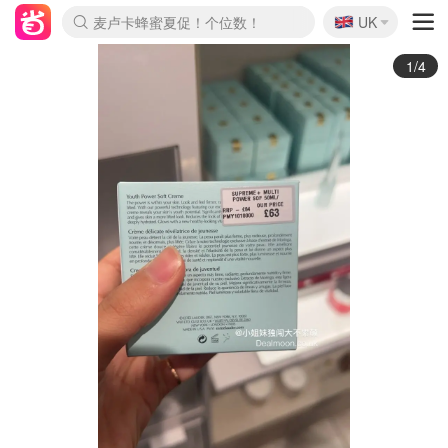
🇬🇧
Prada/Miu 4.8折！
UK
麦卢卡蜂蜜夏促！个位数！
啥？必胜客披萨5折！
2/4