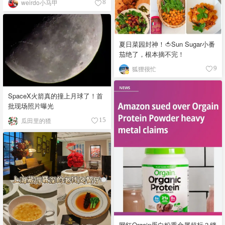
weirdo小马甲
8
夏日菜园封神！🍅Sun Sugar小番
茄绝了，根本摘不完！
狐狸很忙
9
SpaceX火箭真的撞上月球了！首
批现场照片曝光
瓜田里的猹
15
网红Orgain蛋白粉重金属超标？继