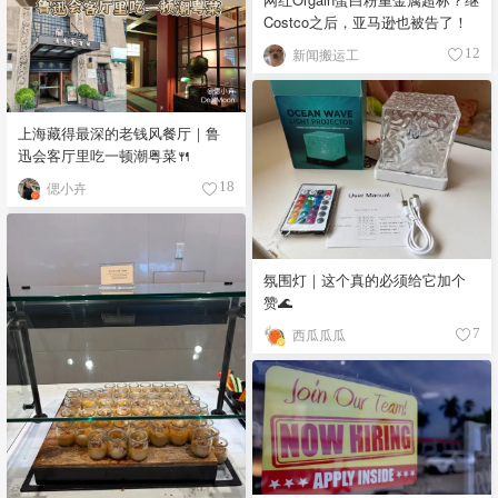
Costco之后，亚马逊也被告了！
新闻搬运工
12
上海藏得最深的老钱风餐厅｜鲁
迅会客厅里吃一顿潮粤菜🍴
偲小卉
18
氛围灯｜这个真的必须给它加个
赞🌊
西瓜瓜瓜
7