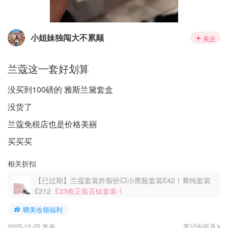
小姐妹独闯大不累颠
关注
兰蔻这一套好划算
没买到100磅的 雅斯兰黛套盒
没货了
兰蔻免税店也是价格美丽
买买买
相关折扣
【已过期】兰蔻套装炸裂价💥小黑瓶套装£42！菁纯套装
£212
£33收正装百钛套装！
晒美妆领福利
2025-12-25 发布
笔记中提及