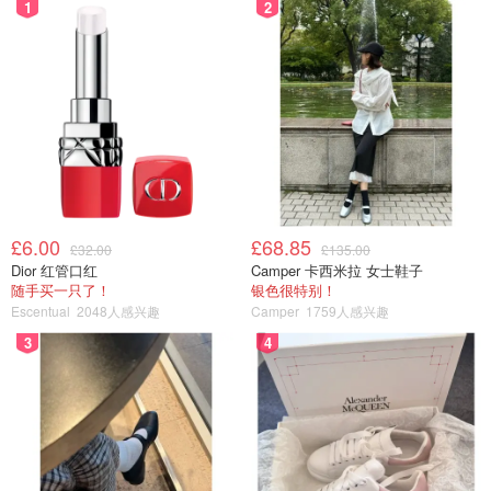
1
2
£6.00
£68.85
£32.00
£135.00
Dior 红管口红
Camper 卡西米拉 女士鞋子
随手买一只了！
银色很特别！
Escentual
2048人感兴趣
Camper
1759人感兴趣
3
4