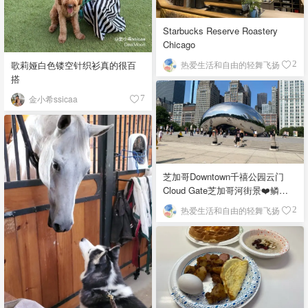
Starbucks Reserve Roastery
Chicago
歌莉娅白色镂空针织衫真的很百
热爱生活和自由的轻舞飞扬
2
搭
金小希ssicaa
7
芝加哥Downtown千禧公园云门
Cloud Gate芝加哥河街景❤️鳞次
栉比的高楼
热爱生活和自由的轻舞飞扬
2