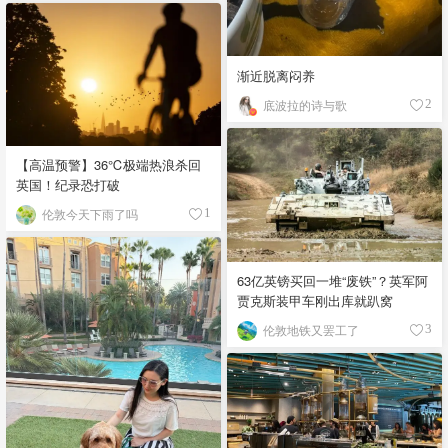
渐近脱离闷养
底波拉的诗与歌
2
【高温预警】36℃极端热浪杀回
英国！纪录恐打破
伦敦今天下雨了吗
1
63亿英镑买回一堆“废铁”？英军阿
贾克斯装甲车刚出库就趴窝
伦敦地铁又罢工了
3