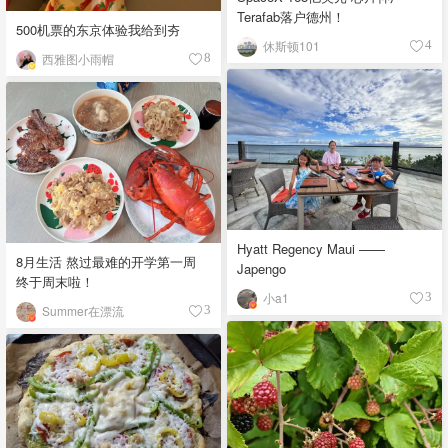
Terafab落户德州！
500机票的东京体验我给到夯
休斯顿101
4
西雅图小雨帽
8
Hyatt Regency Maui ——
8月生活 熬过最难的开学第一周
Japengo
终于周末啦！
小a1
3
Summer在漂流
3