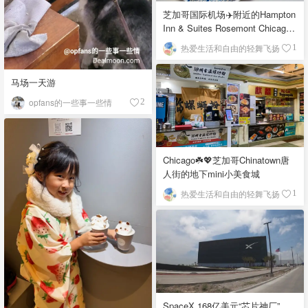
芝加哥国际机场✈️附近的Hampton
Inn & Suites Rosemont Chicago
O'Hare自助早餐
热爱生活和自由的轻舞飞扬
1
马场一天游
opfans的一些事一些情
2
Chicago☘️💖芝加哥Chinatown唐
人街的地下mini小美食城
热爱生活和自由的轻舞飞扬
1
SpaceX 168亿美元“芯片神厂”