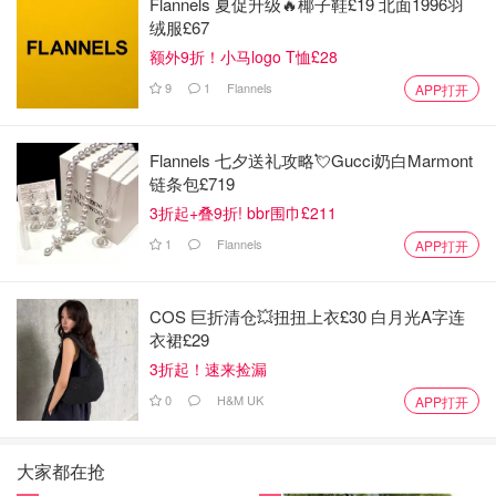
Flannels 夏促升级🔥椰子鞋£19 北面1996羽
绒服£67
额外9折！小马logo T恤£28
9
1
Flannels
APP打开
Flannels 七夕送礼攻略💘Gucci奶白Marmont
链条包£719
3折起+叠9折! bbr围巾£211
1
Flannels
APP打开
COS 巨折清仓💥扭扭上衣£30 白月光A字连
衣裙£29
3折起！速来捡漏
0
H&M UK
APP打开
大家都在抢