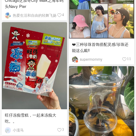
Chicago芝加哥City Walk之海军码
头Navy Pier
热爱生活和自由的轻舞飞扬
4
❤️三种珍珠首饰搭配灵感/珍珠还
能这么戴‼️
supermommy
11
旺仔冻痴雪糕，一起来冻痴大
吃。。
小濡马
3