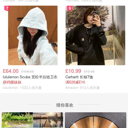
7
8
£64.00
£10.99
£108.00
£13.49
lululemon Scuba 宽松半拉链卫衣
Carhartt 长袖T恤
@鸡腿妹妹
满£25减£10
lululemon
1022人感兴趣
Amazon
913人感兴趣
猜你喜欢