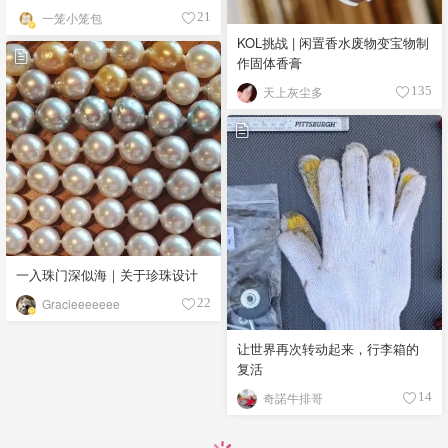
一笼小笼包
21
KOL挑战 | 闲置香水废物变宝物制
作固体香膏
天上灰尘多
135
一入珠门深似海｜关于珍珠设计
Gracieeeeeee
22
让世界再次转动起来，行李箱的
复活
奇諾牛排哥
14