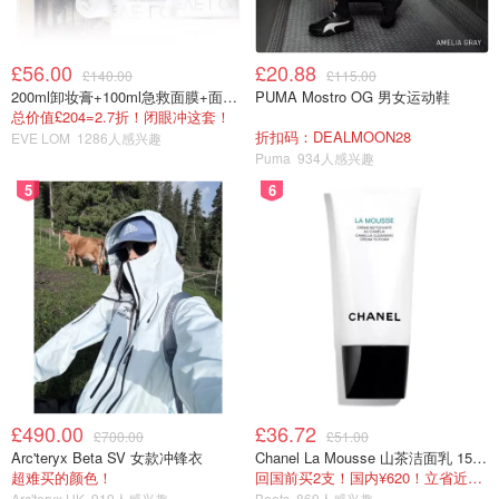
£56.00
£20.88
£140.00
£115.00
200ml卸妆膏+100ml急救面膜+面霜+洁颜布
PUMA Mostro OG 男女运动鞋
总价值£204=2.7折！闭眼冲这套！
折扣码：DEALMOON28
EVE LOM
1286人感兴趣
Puma
934人感兴趣
5
6
£490.00
£36.72
£700.00
£51.00
Arc'teryx Beta SV 女款冲锋衣
Chanel La Mousse 山茶洁面乳 150ml
超难买的颜色！
回国前买2支！国内¥620！立省近一半！
Arc'teryx UK
919人感兴趣
Boots
869人感兴趣