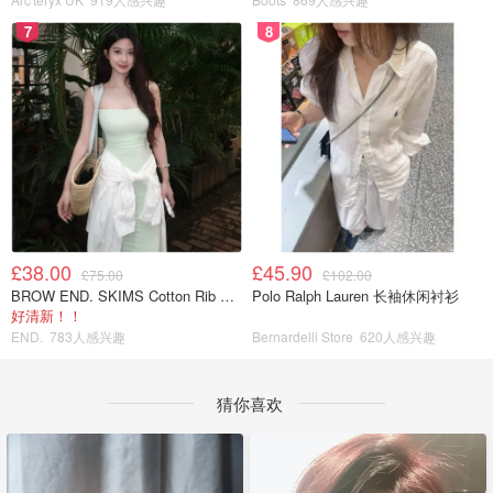
7
8
£38.00
£45.90
£75.00
£102.00
BROW END. SKIMS Cotton Rib 长款背心连衣裙 薄荷绿
Polo Ralph Lauren 长袖休闲衬衫
好清新！！
END.
783人感兴趣
Bernardelli Store
620人感兴趣
猜你喜欢