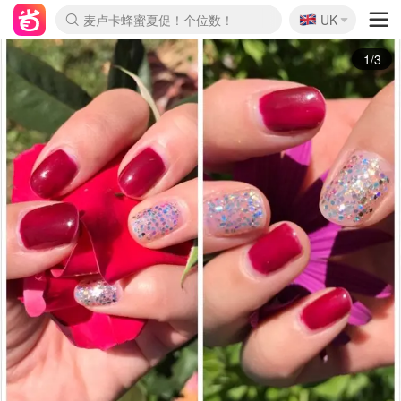
🇬🇧
Prada/Miu 4.8折！
UK
麦卢卡蜂蜜夏促！个位数！
啥？必胜客披萨5折！
2/3