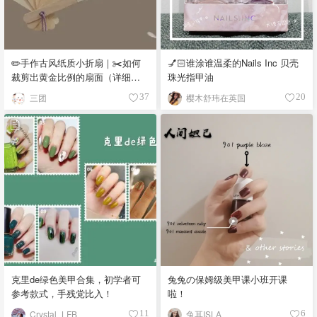
✏️手作古风纸质小折扇｜✂️如何
💅🏻谁涂谁温柔的Nails Inc 贝壳
裁剪出黄金比例的扇面（详细步
珠光指甲油
骤、图解和过程介绍）
三团
樱木舒玮在英国
37
20
克里de绿色美甲合集，初学者可
兔兔の保姆级美甲课小班开课
参考款式，手残党比入！
啦！
Crystal_LFB
兔耳ISLA
11
6