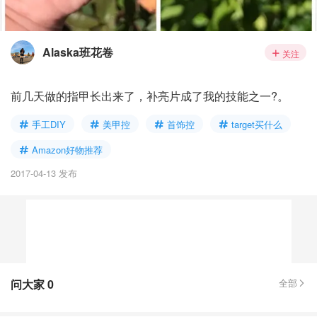
Alaska班花卷
关注
前几天做的指甲长出来了，补亮片成了我的技能之一?。
手工DIY
美甲控
首饰控
target买什么
Amazon好物推荐
2017-04-13 发布
问大家
0
全部