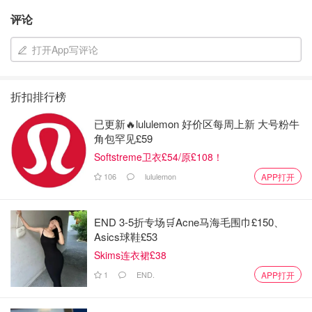
评论
打开App写评论
折扣排行榜
已更新🔥lululemon 好价区每周上新 大号粉牛
角包罕见£59
Softstreme卫衣£54/原£108！
106
lululemon
APP打开
END 3-5折专场🛒Acne马海毛围巾£150、
Asics球鞋£53
Skims连衣裙£38
1
END.
APP打开