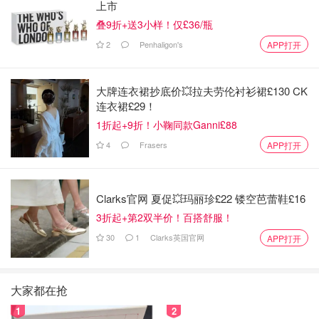
上市
叠9折+送3小样！仅£36/瓶
2
Penhaligon's
APP打开
大牌连衣裙抄底价💥拉夫劳伦衬衫裙£130 CK
连衣裙£29！
1折起+9折！小鞠同款Ganni£88
4
Frasers
APP打开
Clarks官网 夏促💥玛丽珍£22 镂空芭蕾鞋£16
3折起+第2双半价！百搭舒服！
30
1
Clarks英国官网
APP打开
大家都在抢
1
2