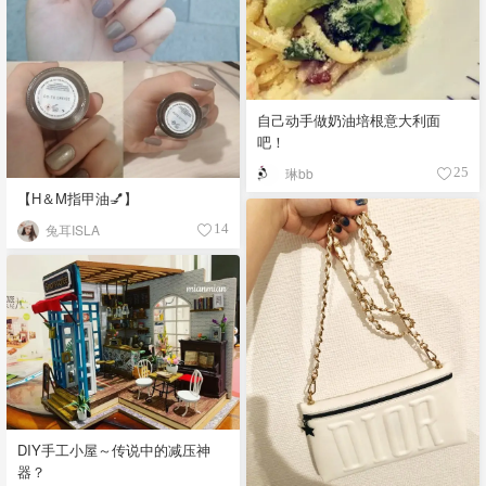
自己动手做奶油培根意大利面
吧！
琳bb
25
【H＆M指甲油💅】
兔耳ISLA
14
DIY手工小屋～传说中的减压神
器？