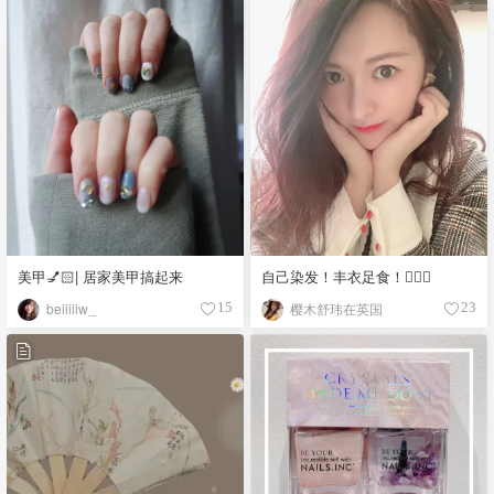
美甲💅🏻| 居家美甲搞起来
自己染发！丰衣足食！💆🏻‍♀️
beiiiiiw_
樱木舒玮在英国
15
23