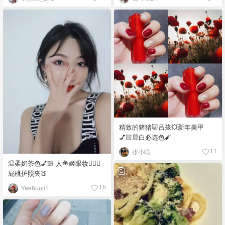
精致的猪猪🐷吕孩💥新年美甲
💅🏻显白必选色🧨
张小哏
11
温柔奶茶色💅🏻 人鱼姬眼妆🧜🏻‍♀️
屁桃护照夹🍑
Yee6uuii1
16