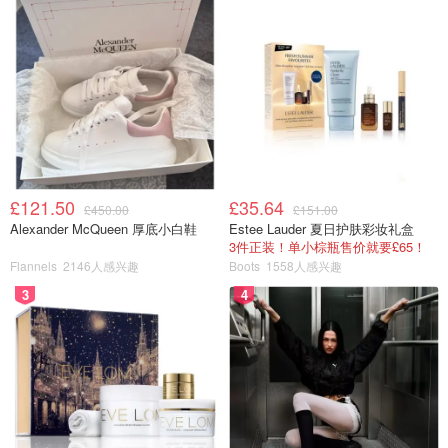
£121.50
£35.64
£450.00
£151.00
Alexander McQueen 厚底小白鞋
Estee Lauder 夏日护肤彩妆礼盒
3件正装！单小棕瓶售价就要£65！
Flannels
2146人感兴趣
Boots
1558人感兴趣
3
4