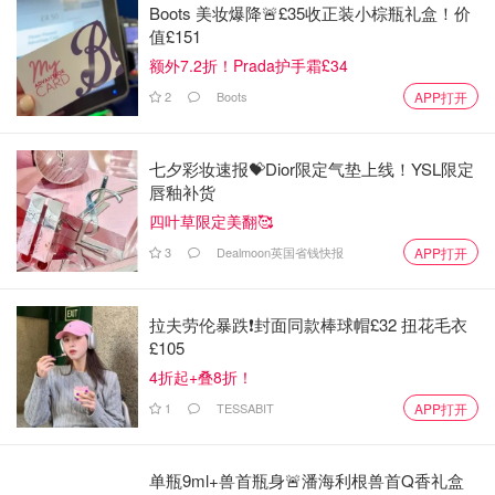
Boots 美妆爆降🚨£35收正装小棕瓶礼盒！价
值£151
额外7.2折！Prada护手霜£34
2
Boots
APP打开
七夕彩妆速报💝Dior限定气垫上线！YSL限定
唇釉补货
四叶草限定美翻🥰
3
Dealmoon英国省钱快报
APP打开
拉夫劳伦暴跌❗️封面同款棒球帽£32 扭花毛衣
£105
4折起+叠8折！
1
TESSABIT
APP打开
单瓶9ml+兽首瓶身🚨潘海利根兽首Q香礼盒