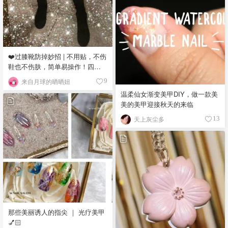
❤️过膝靴防掉妙招 | 不用贴，不伤
鞋也不伤肤，简单易操作！四舍
五入等于不用钱😜
来自月球的晒晒妞
9
温柔仙女渐变美甲DIY，做一款美
美的美甲迎接秋天的来临
天上灰尘多
13
那些美丽诱人的指尖 ｜ 光疗美甲
💅🏻