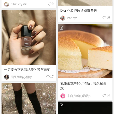
hihihicrystal
9
Dior 化妆包改造成链条包
Pannya
16
一定要收下这颗绝美的紫灰葡萄
国民阿姨苏丽珍
17
乳酪蛋糕中的小清新：轻乳酪蛋
糕
来自月球的晒晒妞
14