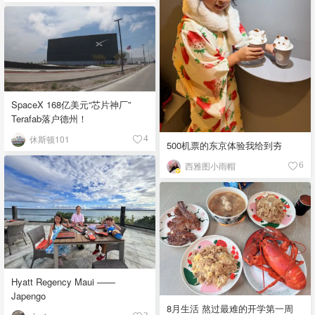
SpaceX 168亿美元“芯片神厂”
Terafab落户德州！
休斯顿101
4
500机票的东京体验我给到夯
西雅图小雨帽
6
Hyatt Regency Maui ——
Japengo
8月生活 熬过最难的开学第一周