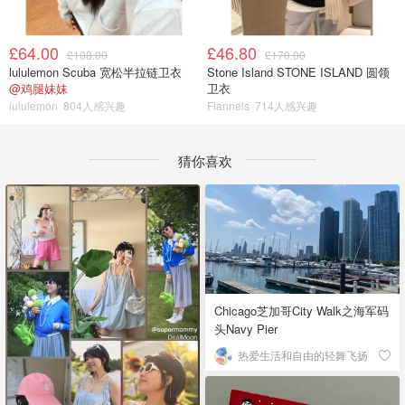
£64.00
£46.80
£108.00
£170.00
lululemon Scuba 宽松半拉链卫衣
Stone Island STONE ISLAND 圆领
@鸡腿妹妹
卫衣
lululemon
804人感兴趣
Flannels
714人感兴趣
猜你喜欢
Chicago芝加哥City Walk之海军码
头Navy Pier
热爱生活和自由的轻舞飞扬