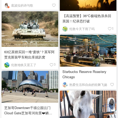
底波拉的诗与歌
【高温预警】36℃极端热浪杀回
英国！纪录恐打破
伦敦今天下雨了吗
1
63亿英镑买回一堆“废铁”？英军阿
贾克斯装甲车刚出库就趴窝
伦敦地铁又罢工了
3
Starbucks Reserve Roastery
Chicago
热爱生活和自由的轻舞飞扬
芝加哥Downtown千禧公园云门
Cloud Gate芝加哥河街景❤️鳞次