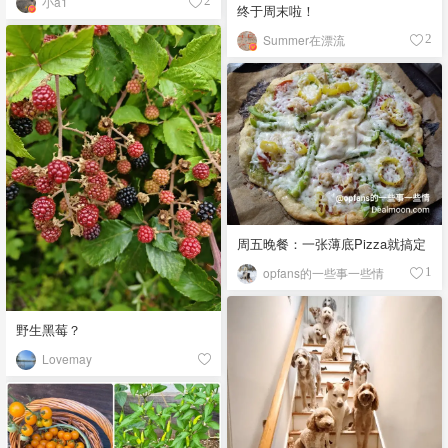
小a1
2
终于周末啦！
Summer在漂流
2
周五晚餐：一张薄底Pizza就搞定
opfans的一些事一些情
1
野生黑莓？
Lovemay