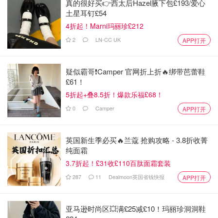
真的很好买👉西太后Hazel腋下包£193/爱心
土星耳钉£54
4折起！Marni玛丽珍£212
2
LN-CC UK
APP打开
疑似霸哥❗️Camper 官网折上折🔥绑带芭蕾鞋
£61！
5折起+叠8.5折！爆款乐福£68！
0
Camper
APP打开
英国新生季必买🔥兰蔻 抢购攻略 - 3.8折收菁
纯面霜
3.7折起！£31收£110百肽面霜套装
287
11
Dealmoon英国省钱快报
APP打开
亚马逊时尚区💥满£25减£10！玛丽珍洞洞鞋