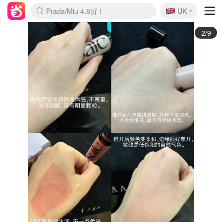
🇬🇧
Prada/Miu 4.8折！
UK
麦卢卡蜂蜜夏促！个位数！
啥？必胜客披萨5折！
3/9
sai e