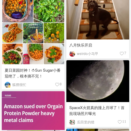
八月快乐开启
weirdo小马甲
7
夏日菜园封神！🍅Sun Sugar小番
茄绝了，根本摘不完！
狐狸很忙
8
SpaceX火箭真的撞上月球了！首
批现场照片曝光
瓜田里的猹
11