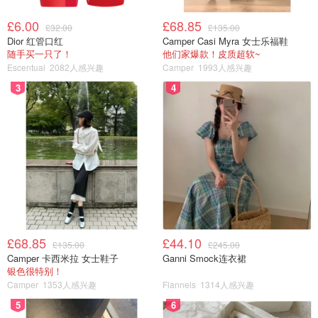
£6.00
£68.85
£32.00
£135.00
Dior 红管口红
Camper Casi Myra 女士乐福鞋
随手买一只了！
他们家爆款！皮质超软~
Escentual
2082人感兴趣
Camper
1993人感兴趣
3
4
£68.85
£44.10
£135.00
£245.00
Camper 卡西米拉 女士鞋子
Ganni Smock连衣裙
银色很特别！
Camper
1353人感兴趣
Flannels
1314人感兴趣
5
6