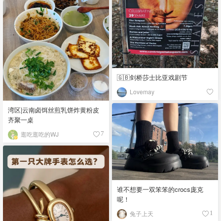
🇬🇧剑桥莎士比亚戏剧节
Lovemay
湾区|云南卤饵丝煎乳饼炸黄粉皮
齐聚一桌
逛吃逛吃的WJ
7
谁不想要一双笨笨的crocs庞克
呢！
兔子上天
1