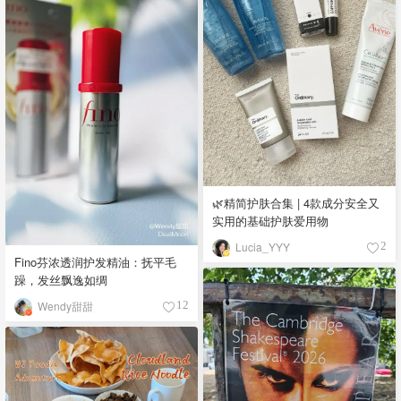
🌿精简护肤合集 | 4款成分安全又
实用的基础护肤爱用物
Lucia_YYY
2
Fino芬浓透润护发精油：抚平毛
躁，发丝飘逸如绸
Wendy甜甜
12