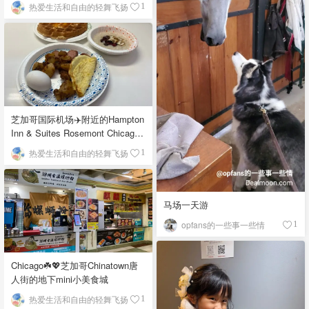
栉比的高楼
热爱生活和自由的轻舞飞扬
1
芝加哥国际机场✈️附近的Hampton
Inn & Suites Rosemont Chicago
O'Hare自助早餐
热爱生活和自由的轻舞飞扬
1
马场一天游
opfans的一些事一些情
1
Chicago☘️💖芝加哥Chinatown唐
人街的地下mini小美食城
热爱生活和自由的轻舞飞扬
1