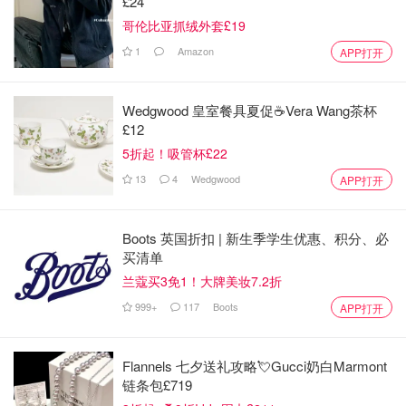
£24
哥伦比亚抓绒外套£19
1
Amazon
APP打开
Wedgwood 皇室餐具夏促☕️Vera Wang茶杯
£12
5折起！吸管杯£22
13
4
Wedgwood
APP打开
Boots 英国折扣 | 新生季学生优惠、积分、必
买清单
兰蔻买3免1！大牌美妆7.2折
999+
117
Boots
APP打开
Flannels 七夕送礼攻略💘Gucci奶白Marmont
链条包£719