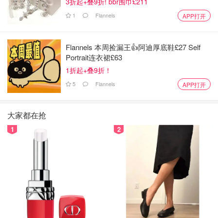
3折起+叠9折! bbr围巾£211
1
Flannels
APP打开
Flannels 本周捡漏王👍阿迪厚底鞋£27 Self
Portrait连衣裙£63
1折起+叠9折！
5
Flannels
APP打开
大家都在抢
1
2