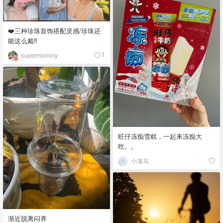
❤️三种珍珠首饰搭配灵感/珍珠还
能这么戴‼️
supermommy
1
旺仔冻痴雪糕，一起来冻痴大
吃。。
小濡马
渐近脱离闷养