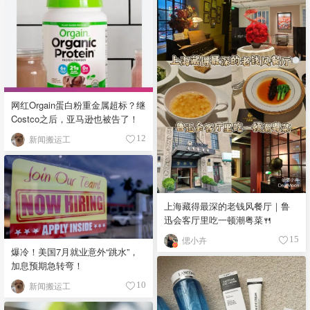
网红Orgain蛋白粉重金属超标？继
Costco之后，亚马逊也被告了！
新闻搬运工
12
上海藏得最深的老钱风餐厅｜鲁
迅会客厅里吃一顿潮粤菜🍴
偲小卉
15
爆冷！美国7月就业意外“跳水”，
加息预期急转弯！
新闻搬运工
10