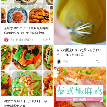
减脂怎么吃？| 18道美味减脂菜助
你越吃越瘦（附专业减脂小建
议）
来自月球的晒晒妞
41
今天鸡蛋是C位 | 鸡蛋🥚的🖐种吃
法💁🏻‍♀️你值得拥有🤫
雪梨王
21
调整饮食期吃什么？我的十二款
素食料理大公开🥗