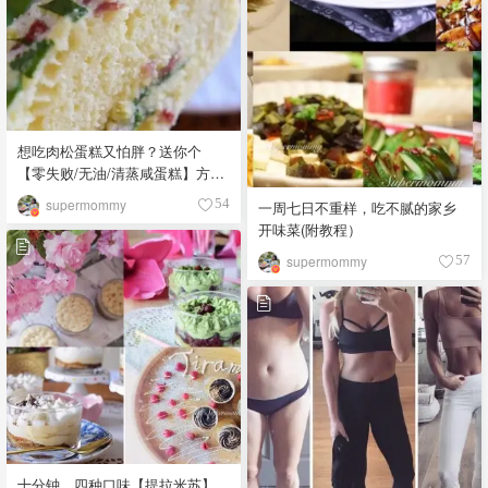
想吃肉松蛋糕又怕胖？送你个
【零失败/无油/清蒸咸蛋糕】方子
拿走不谢
supermommy
54
一周七日不重样，吃不腻的家乡
开味菜(附教程）
supermommy
57
十分钟，四种口味【提拉米苏】