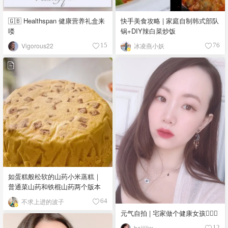
快手美食攻略 | 家庭自制韩式部队
🇬🇧 Healthspan 健康营养礼盒来
锅+DIY辣白菜炒饭
喽
冰凌燕小妖
Vigorous22
76
15
如蛋糕般松软的山药小米蒸糕｜
普通菜山药和铁棍山药两个版本
不求上进的波子
64
元气自拍 | 宅家做个健康女孩🧏🏻‍♀️
beiiiiiw_
12