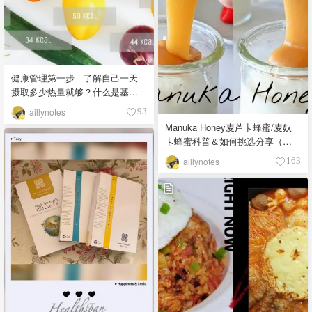
健康管理第一步｜了解自己一天
摄取多少热量就够？什么是基础
代谢率（BMR）？
aillynotes
93
Manuka Honey麦芦卡蜂蜜/麦奴
卡蜂蜜科普＆如何挑选分享（含
UMF/MGO Grading System+常
aillynotes
163
见品牌推荐）