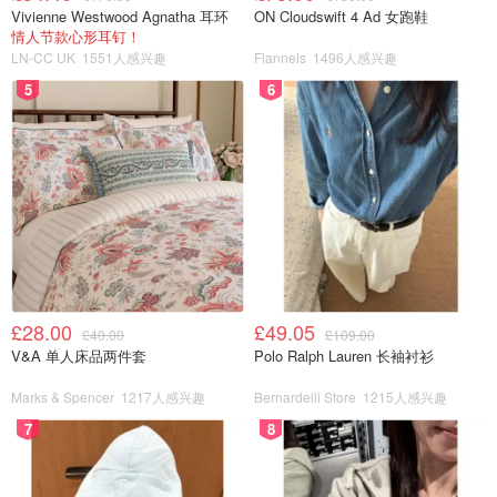
Vivienne Westwood Agnatha 耳环
ON Cloudswift 4 Ad 女跑鞋
情人节款心形耳钉！
LN-CC UK
1551人感兴趣
Flannels
1496人感兴趣
5
6
£28.00
£49.05
£40.00
£109.00
V&A 单人床品两件套
Polo Ralph Lauren 长袖衬衫
Marks & Spencer
1217人感兴趣
Bernardelli Store
1215人感兴趣
7
8