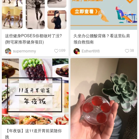
这些健身POSES你都做对了没?
久坐办公腰酸背痛？看这里🙋肩
(附宅家推荐健身项目)
颈自救指南
supermommy
Esther特特
109
38
【年夜饭】这11道开胃前菜随你
挑