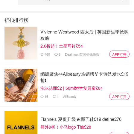
折扣排行榜
Vivienne Westwood 西太后 | 英国新生季抢购
攻略
2.6折起！土星耳钉£54
460
8
Dealmoon英国省钱快报
APP打开
编编聚焦👀Allbeauty热销榜🏅卡诗洗发水£19
抢❗
泡沫洁面£2 | 50ml娇兰复原蜜£84
16
1
AllBeauty
APP打开
Flannels 夏促升级🔥椰子鞋£19 define£76
额外9折！小马logo T恤£28