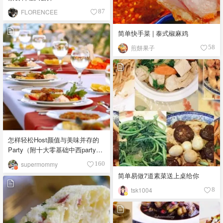
FLORENCEE
87
简单快手菜 | 泰式椒麻鸡
煎餅果子
58
怎样轻松Host颜值与美味并存的
Party（附十大零基础中西party美
食)
supermommy
160
简单易做7道素菜送上桌给你
tsk1004
8