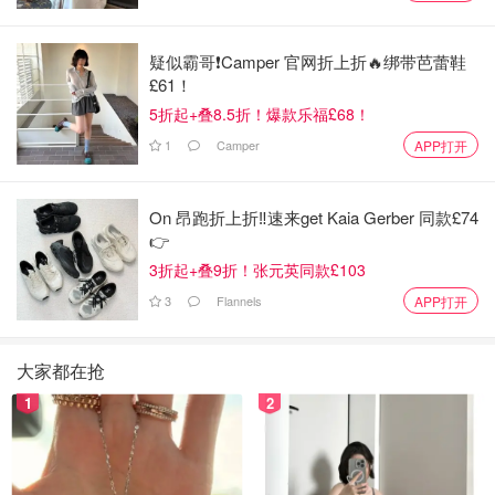
疑似霸哥❗️Camper 官网折上折🔥绑带芭蕾鞋
£61！
5折起+叠8.5折！爆款乐福£68！
1
Camper
APP打开
On 昂跑折上折‼️速来get Kaia Gerber 同款£74
👉
3折起+叠9折！张元英同款£103
3
Flannels
APP打开
大家都在抢
1
2