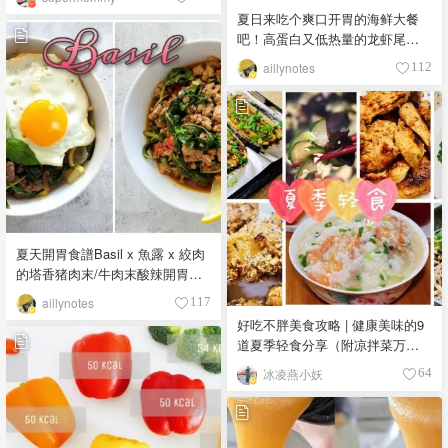
夏日来吃个爽口开胃的海鲜大餐
吧！高蛋白又低热量的龙虾尾＋
黑松露干贝/扇贝豪华组合
aillynotes
112
夏天開胃食譜Basil x 魚露 x 絞肉
的塔香猪肉末/牛肉末酸辣開胃料
理（附热量分析）
aillynotes
117
好吃不胖美食攻略 | 健康美味的9
道夏季轻食分享（附凉拌菜万能
公式）
冰凌燕小妖
64