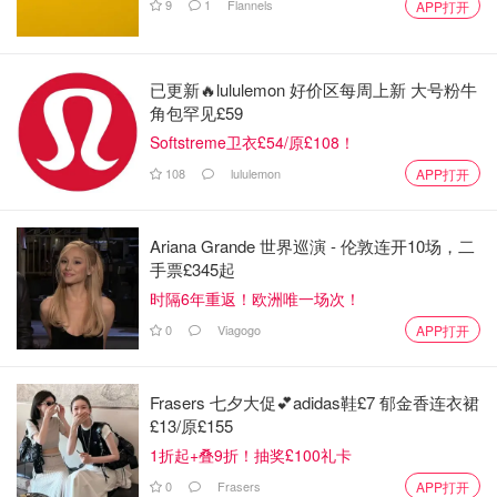
9
1
Flannels
APP打开
已更新🔥lululemon 好价区每周上新 大号粉牛
角包罕见£59
Softstreme卫衣£54/原£108！
108
lululemon
APP打开
Ariana Grande 世界巡演 - 伦敦连开10场，二
手票£345起
时隔6年重返！欧洲唯一场次！
0
Viagogo
APP打开
Frasers 七夕大促💕adidas鞋£7 郁金香连衣裙
£13/原£155
1折起+叠9折！抽奖£100礼卡
0
Frasers
APP打开