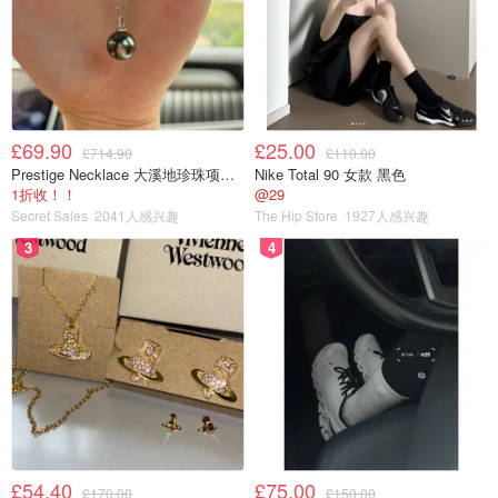
£69.90
£25.00
£714.90
£110.00
Prestige Necklace 大溪地珍珠项链 10-11mm
Nike Total 90 女款 黑色
1折收！！
@29
Secret Sales
2041人感兴趣
The Hip Store
1927人感兴趣
3
4
£54.40
£75.00
£170.00
£150.00