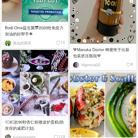
Bodi-Ome益生菌🔛2020给免疫力
加油的好帮手🌟
海边的风车
16
🤎Manuka Doctor 蜂蜜终于出新
包装挤压瓶啦🤎
Vigorous22
8
1⃣️8⃣️款90秒杏仁粉微波炉蛋糕(助
攻你的减肥计划)
supermommy
229