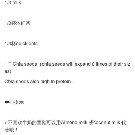
1/3 milk
1/3杯浓红茶
1/3杯quick oats
1 T Chia seeds（chia seeds will expand 8 times of their siz
es)
Chia seeds also high in protein .
❤️心提示
⭐️不喜欢牛奶的童鞋可以用Almond milk 或coconut milk 代
替哦！