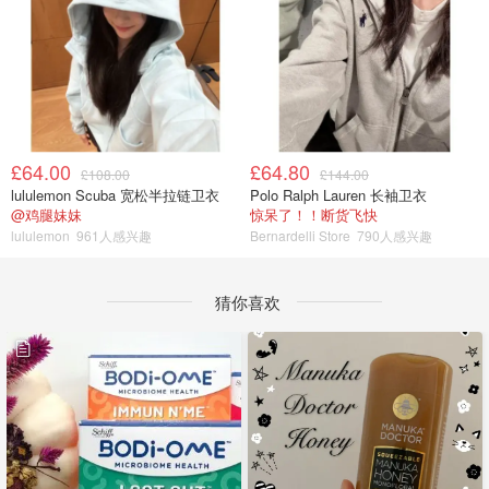
£64.00
£64.80
£108.00
£144.00
lululemon Scuba 宽松半拉链卫衣
Polo Ralph Lauren 长袖卫衣
@鸡腿妹妹
惊呆了！！断货飞快
lululemon
961人感兴趣
Bernardelli Store
790人感兴趣
猜你喜欢