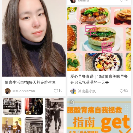
爱心早餐食谱 | 10款健康美味早餐
健康生活自拍|每天补充维生素
开启元气满满的一天❤️
MsSophieYan
冰凌燕小妖
10
65