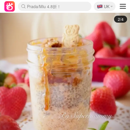
🇬🇧
Prada/Miu 4.8折！
UK
麦卢卡蜂蜜夏促！个位数！
啥？必胜客披萨5折！
3/4