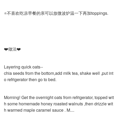
⭐️不喜欢吃凉早餐的亲可以放微波炉温一下再加toppings.
❤️做法❤️
Layering quick oats--
chia seeds from the bottom,add milk tea, shake well ,put int
o refrigerator then go to bed.
Morning! Get the overnight oats from refrigerator, topped wit
h some homemade honey roasted walnuts ,then drizzle wit
h warmed maple caramel sauce . M....