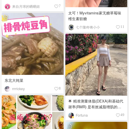
来自月球的晒晒妞
7
太可！Myvitamins家无糖草莓味
维生素软糖
七个隆咚锵小小
11
东北大炖菜
rrrrickey
8
🌟 精准测量体脂(DEXA)和基础代
谢率(RMR) 是有效减脂增肌的关
键所在
Fortuna
49