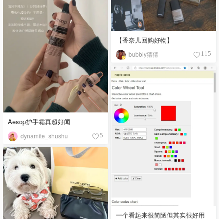
【香奈儿回购好物】
bubbly猜猜
115
Aesop护手霜真超好闻
dynamite_shushu
5
一个看起来很简陋但其实很好用