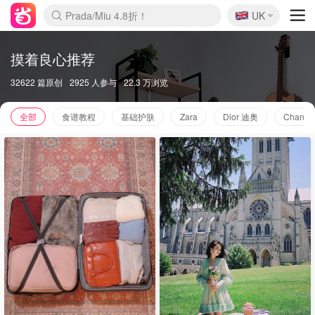
🇬🇧
Prada/Miu 4.8折！
UK
麦卢卡蜂蜜夏促！个位数！
啥？必胜客披萨5折！
摸着良心推荐
32622 篇原创
2925 人参与
22.3 万浏览
全部
食谱教程
基础护肤
Zara
Dior 迪奥
Chane