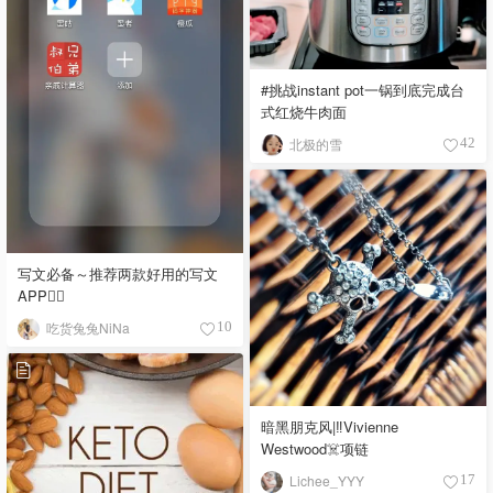
#挑战instant pot一锅到底完成台
式红烧牛肉面
北极的雪
42
写文必备～推荐两款好用的写文
APP✍🏻
吃货兔兔NiNa
10
暗黑朋克风|‼️Vivienne
Westwood☠️项链
Lichee_YYY
17