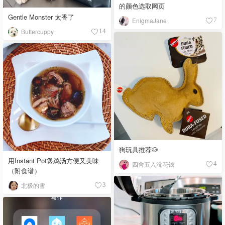
的颜色选取网页
Gentle Monster 太香了
EnigmaJane
7
Buttercuppy
14
狗玩具推荐🐶
用Instant Pot煲鸡汤方便又美味
四舍五入没花钱
4
（附食谱）
北极的雪
3