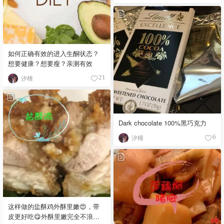
如何正确有效的进入生酮状态？
想要健康？想要瘦？亲测有效
汐橦
21
Dark chocolate 100%黑巧克力
汐橦
6
这样做的盐酥鸡外酥里嫩😍，带
皮更好吃😋外酥里嫩完全不浪费