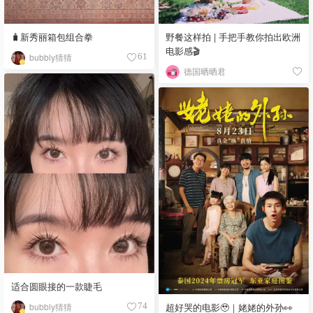
🧳新秀丽箱包组合拳
野餐这样拍 | 手把手教你拍出欧洲
电影感🎬
bubbly猜猜
61
德国晒晒君
适合圆眼接的一款睫毛
bubbly猜猜
超好哭的电影🥹｜姥姥的外孙👀
74