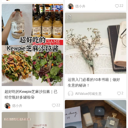
偲小卉
22
运营入门必看的10本书籍｜做好
生意的秘诀！
超好吃的Kewpie芝麻沙拉酱｜已
AllValue同城生意
2
经空瓶好多罐啦🤤
偲小卉
22