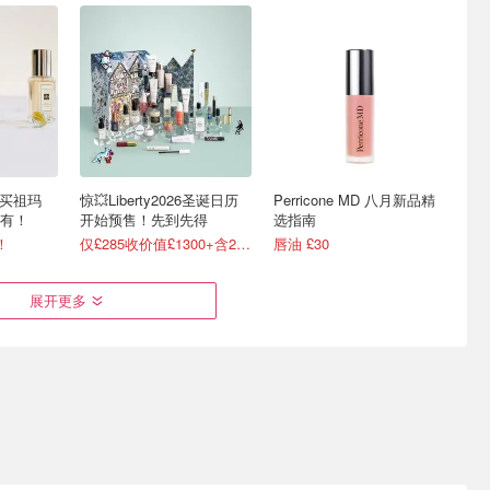
镑买祖玛
惊💥Liberty2026圣诞日历
Perricone MD 八月新品精
有！
开始预售！先到先得
选指南
！
仅£285收价值£1300+含29件
唇油 £30
展开更多
eauty全
Omorovicza 夏日焕新肌肤
Debenhams美妆夏日焕新