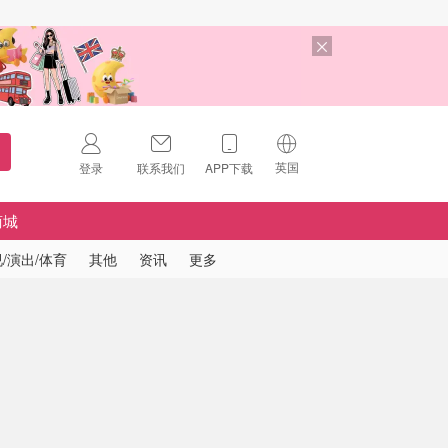
英国
登录
联系我们
APP下载
🇺🇸
美国
商城
🇨🇳
中国
/演出/体育
其他
资讯
更多
🇨🇦
加拿大
扫码下载 App
🇬🇧
英国
Download on the
App Store
🇩🇪
德国
Download the
Android App
🇫🇷
法国