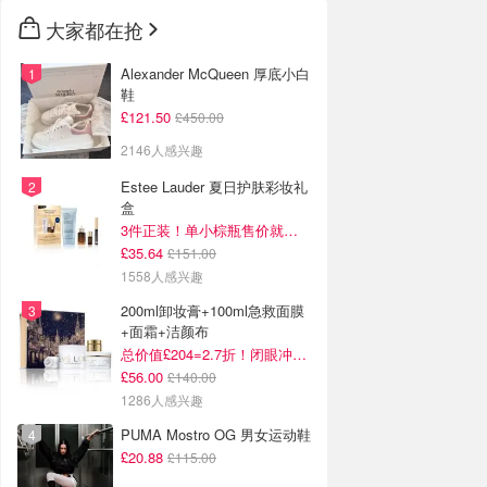
大家都在抢
Alexander McQueen 厚底小白
鞋
£121.50
£450.00
2146人感兴趣
Estee Lauder 夏日护肤彩妆礼
盒
3件正装！单小棕瓶售价就要£65！
£35.64
£151.00
1558人感兴趣
200ml卸妆膏+100ml急救面膜
+面霜+洁颜布
总价值£204=2.7折！闭眼冲这套！
£56.00
£140.00
1286人感兴趣
PUMA Mostro OG 男女运动鞋
£20.88
£115.00