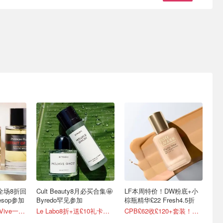
K全场8折回
Cult Beauty8月必买合集🤩
LF本周特价！DW粉底+小
esop参加
Byredo罕见参加
棕瓶精华£22 Fresh4.5折
腊梅洁面£24、RéVive一夜回春油有货
Le Labo8折+送£10礼卡💥Marvis牙膏£3
CPB£62收£120+套装！金钻面霜半价