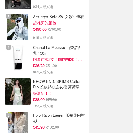
934人感兴趣
Arc'teryx Beta SV 女款冲锋衣
超难买的颜色！
£490.00
£700.00
919人感兴趣
Chanel La Mousse 山茶洁面
乳 150ml
回国前买2支！国内¥620！立省近一半！
£36.72
£51.00
869人感兴趣
BROW END. SKIMS Cotton
Rib 长款背心连衣裙 薄荷绿
好清新！！
£38.00
£75.00
783人感兴趣
Polo Ralph Lauren 长袖休闲衬
衫
£45.90
£102.00