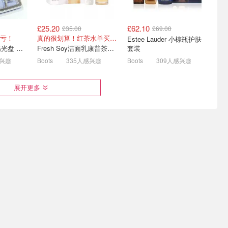
£25.20
£62.10
£35.00
£69.00
日焕新美妆
Cult Beauty奢牌解禁🔴祖
潘海利根罕见8折💥兽首狐
亏！
真的很划算！红茶水单买都要£35！
Estee Lauder 小棕瓶护肤
玛珑、Le Labo6.5折爽买！
狸£196！Luna/琴酒£144
Dior Backstage 高光盘 Glow Maximizer
Fresh Soy洁面乳康普茶护肤套装 100ml
套装
£10
今年首次参加💥£10礼卡免费拿
新版黑玫瑰身体喷雾£49
感兴趣
Boots
335人感兴趣
Boots
309人感兴趣
展开更多
uty热销
Space NK 2026 美妆圣诞
Paula's Choice 旅行装新发
9抢❗
日历官宣💥蹲发售！
现
£56.61
£3.60
£86.00
£5.00
泡沫洁面£2 | 50ml娇兰复原蜜£84
仅£275（价值£1200+）
抗衰老泡沫洁面乳 £7
13+33+29 三大“镇店之宝”！
TO全线7.2折！比官网黑五低！
talizing
200ml
Le Labo Q版香水 3x7ml
The ordinary 烟酰胺 10% + 锌1% 精华 30ml
247人感兴趣
Dealmoon英国省钱快报
225人感兴趣
Boots
206人感兴趣