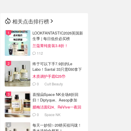
相关点击排行榜
LOOKFANTASTIC2026英国新
生季 | 每日低价必买榜
兰蔻菁纯套装3.8折！
112
LOOKFANTASTIC.COM
终于可以下手7.9折的Le
Labo！Santal 33只需£60拿下
🚀
木质调护手霜£25🥹
0
Cult Beauty
喜报🤗Space NK全场8折回
归！Diptyque、Aesop参加
腊梅洁面£24、RéVive一夜回
春油有货
0
Space NK
每天一妙招✨20镑买祖玛珑！
香水洗护全都有！