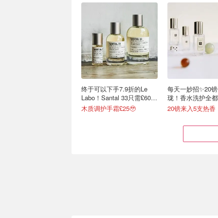
终于可以下手7.9折的Le
每天一妙招✨20
Labo！Santal 33只需£60拿
珑！香水洗护全都
下🚀
木质调护手霜£25🥹
20镑来入5支热香
集合📢薅LF特价羊毛🦙
限时返场💥Cult B