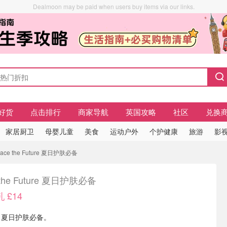
Dealmoon may be paid when users buy items via our links.
好货
点击排行
商家导航
英国攻略
社区
兑换
家居厨卫
母婴儿童
美食
运动户外
个护健康
旅游
影视
ce the Future 夏日护肤必备
 the Future 夏日护肤必备
 £14
ture 夏日护肤必备。