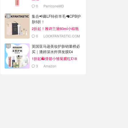
0
PerriconeMD
集合📢薅LF特价羊毛🦙CPB护
肤5折！
2折起！雅诗兰黛60ml小棕瓶
£52
0
LOOKFANTASTIC.COM
英国亚马逊美妆护肤销量榜必
买｜潘婷深水炸弹发膜£4
1折起🛍️倩碧小雏菊腮红£18
3
Amazon