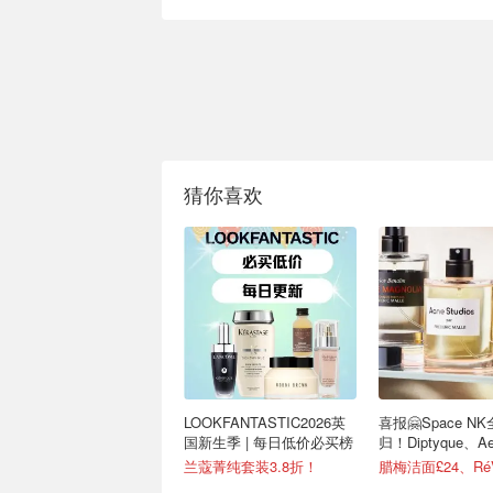
猜你喜欢
LOOKFANTASTIC2026英
喜报🤗Space N
国新生季 | 每日低价必买榜
归！Diptyque、A
兰蔻菁纯套装3.8折！