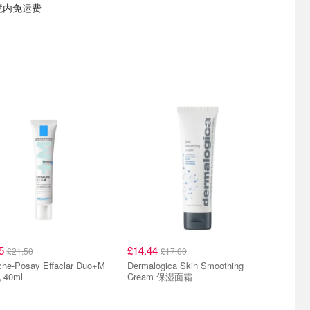
境内免运费
35
£14.44
£21.50
£17.00
che-Posay Effaclar Duo+M
Dermalogica Skin Smoothing
40ml
Cream 保湿面霜