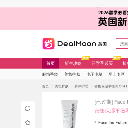
首页
新生攻略
开学季必买
抢
服饰手袋
美妆护肤
电子电脑
男士专区
首页
美妆护肤
身体护理
密集保湿平衡乳 £14 Fa
[已过期]
Face
密集保湿平衡乳
Face the Fu