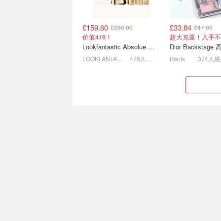
£159.60
£33.84
£280.00
£47.00
Boots 英国折扣 | 新生季学
Beauty Pie 夏
价值416！
超大克重！入手不
生优惠、积分、必买清单
精选
Lookfantastic Absolue 菁纯套装
兰蔻买3免1！大牌美妆7.2折
酸酶去角质洁面乳 
LOOKFANTASTIC.COM
479人感兴趣
Boots
374人
Boots圣诞日历大集合📢竟
编编聚焦👀Allbea
然5折起狂甩！？
榜🏅卡诗洗发水£1
£30.96
£36.00
£43.00
£60.00
妮维雅£27收24件
Chanel ROUGE ALLURE
Estee Lauder Revi
LAQUE 持久液体唇釉
Supreme+ 精华水 
Boots
262人感兴趣
Marks & Spencer