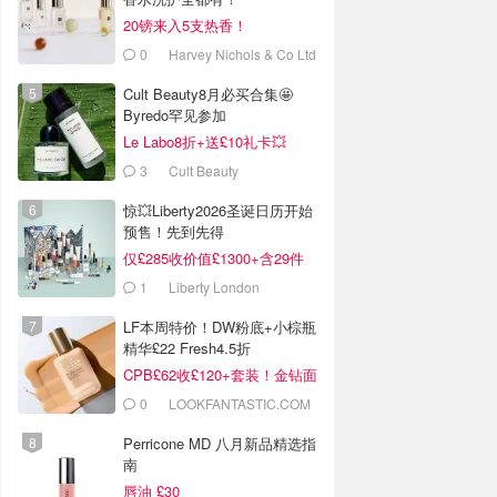
20镑来入5支热香！
0
Harvey Nichols & Co Ltd
Cult Beauty8月必买合集🤩
Byredo罕见参加
Le Labo8折+送£10礼卡💥
Marvis牙膏£3
3
Cult Beauty
惊💥Liberty2026圣诞日历开始
预售！先到先得
仅£285收价值£1300+含29件
1
Liberty London
LF本周特价！DW粉底+小棕瓶
精华£22 Fresh4.5折
CPB£62收£120+套装！金钻面
霜半价
0
LOOKFANTASTIC.COM
Perricone MD 八月新品精选指
南
唇油 £30