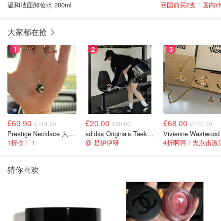
温和洁面卸妆水 200ml
大家都在抢
1
2
3
£69.90
£20.00
£68.00
£714.90
£80.00
£170.00
Prestige Necklace 大溪地珍珠项链 10-11mm
adidas Originals Taekwondo 女款黑色运动鞋
1折收！！
@ 是伊伊呀
猜你喜欢