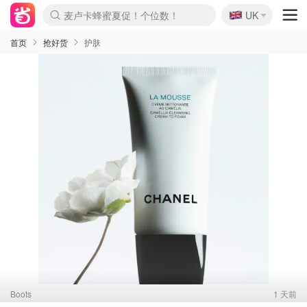
麦卢卡蜂蜜夏促！个位数！
🇬🇧
Prada/Miu 4.8折！
UK
啥？必胜客披萨5折！
首页
抢好货
护肤
Boots
1 天前