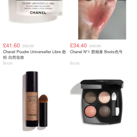
£41.60
£34.40
£52.00
£43.00
Chanel Poudre Universeller Libre 散
Chanel N°1 唇颊膏 Boots色号
粉 自然妆效
Boots
Boots