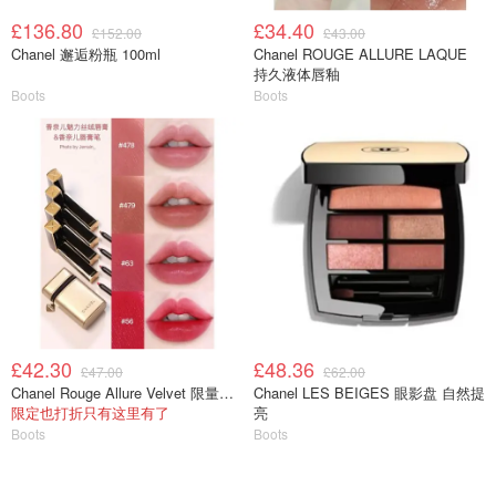
£136.80
£34.40
£152.00
£43.00
Chanel 邂逅粉瓶 100ml
Chanel ROUGE ALLURE LAQUE
持久液体唇釉
Boots
Boots
£42.30
£48.36
£47.00
£62.00
Chanel Rouge Allure Velvet 限量哑光口红
Chanel LES BEIGES 眼影盘 自然提
限定也打折只有这里有了
亮
Boots
Boots