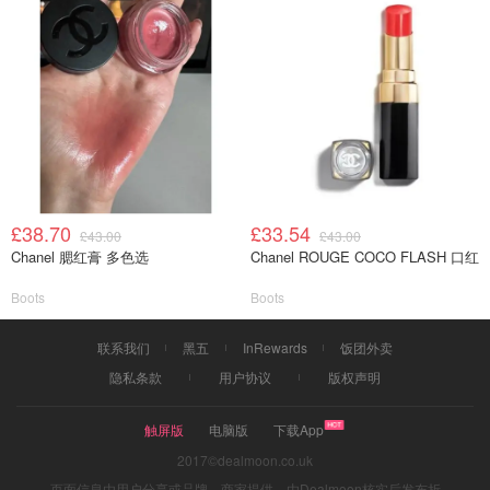
£38.70
£33.54
£43.00
£43.00
Chanel 腮红膏 多色选
Chanel ROUGE COCO FLASH 口红
Boots
Boots
联系我们
黑五
InRewards
饭团外卖
隐私条款
用户协议
版权声明
触屏版
电脑版
下载App
2017©dealmoon.co.uk
页面信息由用户分享或品牌、商家提供，由Dealmoon核实后发布折