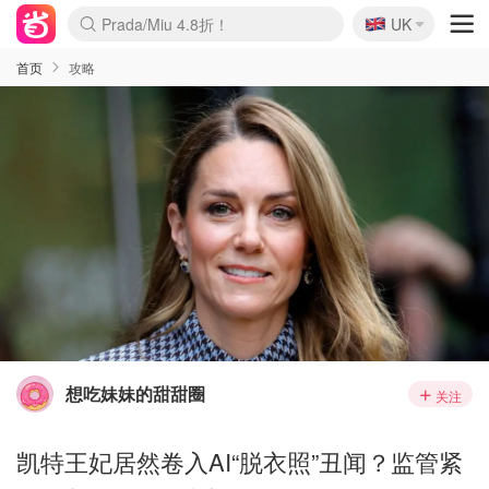
🇬🇧
Prada/Miu 4.8折！
UK
麦卢卡蜂蜜夏促！个位数！
啥？必胜客披萨5折！
首页
攻略
想吃妹妹的甜甜圈
关注
凯特王妃居然卷入AI“脱衣照”丑闻？监管紧