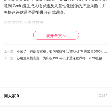
意到 Grok 能生成人物裸露及儿童性化图像的严重风险，并
将快速评估是否需要展开正式调查。
肯辛顿宫对此保持沉默。
展开全文
上一篇：
不装了！特朗普宣布：委内瑞拉将以“市场价”向美出售5000万桶原油！
下一篇：
苏格兰豪横官宣！为庆祝1998年以来重返世界杯，2026直接新增1天公共假期！
问大家
0
全部
面对舆论压力，X 平台周日发布警告，提醒用户不要利用