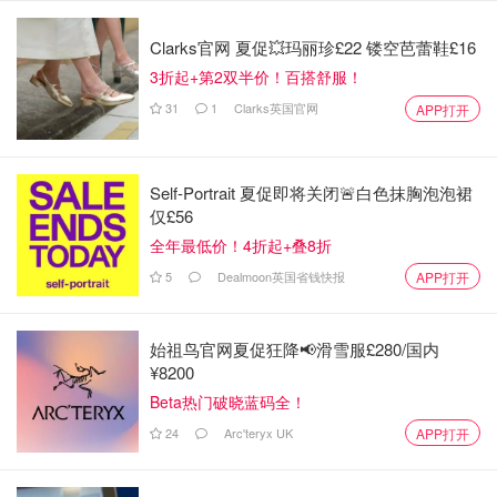
以加小编服务号（DMxQianDuoDuo）了解更多英国优质折
扣和攻略内容~
Clarks官网 夏促💥玛丽珍£22 镂空芭蕾鞋£16
3折起+第2双半价！百搭舒服！
信息来源：express
31
1
Clarks英国官网
APP打开
Self-Portrait 夏促即将关闭🚨白色抹胸泡泡裙
仅£56
全年最低价！4折起+叠8折
5
Dealmoon英国省钱快报
APP打开
始祖鸟官网夏促狂降📢滑雪服£280/国内
¥8200
Beta热门破晓蓝码全！
24
Arc'teryx UK
APP打开