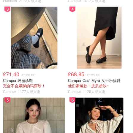
Flannels
2112人感兴趣
Camper
1417人感兴趣
3
4
£71.40
£68.85
£120.00
£135.00
Camper 玛丽珍鞋
Camper Casi Myra 女士乐福鞋
完全不会累脚的玛丽珍！
他们家爆款！皮质超软~
Camper
1177人感兴趣
Camper
1128人感兴趣
5
6