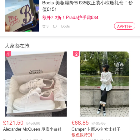
Boots 美妆爆降🚨£35收正装小棕瓶礼盒！价
值£151
额外7.2折！Prada护手霜£34
3
Boots
APP打开
大家都在抢
1
2
£121.50
£68.85
£450.00
£135.00
Alexander McQueen 厚底小白鞋
Camper 卡西米拉 女士鞋子
银色很特别！