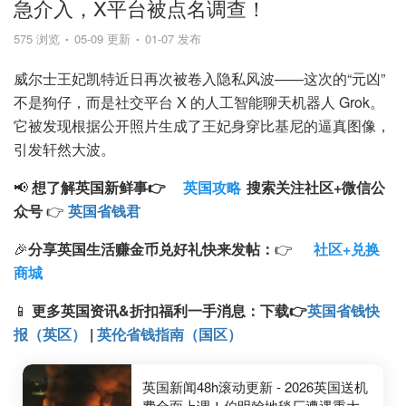
急介入，X平台被点名调查！
575 浏览
05-09 更新
01-07 发布
威尔士王妃凯特近日再次被卷入隐私风波——这次的“元凶”
不是狗仔，而是社交平台 X 的人工智能聊天机器人 Grok。
它被发现根据公开照片生成了王妃身穿比基尼的逼真图像，
引发轩然大波。
📢
想了解英国新鲜事👉
英国攻略
搜索
关注
社区+
微信公
众号
👉
英国省钱君
🎉
分享英国生活赚金币兑好礼快来发帖：
👉
社区+兑换
商城
📱
更多英国资讯&折扣福利一手消息：
下载
👉
英国省钱快
报（英区）
|
英伦省钱指南（国区）
英国新闻48h滚动更新 - 2026英国送机
费全面上调！伯明翰地毯厂遭遇重大