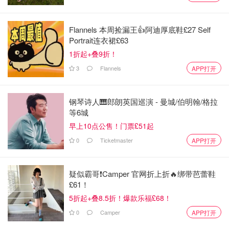
Flannels 本周捡漏王👍阿迪厚底鞋£27 Self
Portrait连衣裙£63
1折起+叠9折！
3
Flannels
APP打开
钢琴诗人🎹郎朗英国巡演 - 曼城/伯明翰/格拉
事实上，这并非凯特王妃首次遭遇隐私被侵犯。2012 年，
等6城
法国《Closer》杂志刊登了她在私人城堡日光浴的裸上身照
早上10点公售！门票£51起
片，最终被法院判赔 10 万欧元。同年，《Paris Match》因
0
Ticketmaster
APP打开
刊登她与家人的私人滑雪照也被判败诉。
随着 AI 技术越来越逼真、传播速度越来越快，如何保护公
疑似霸哥❗️Camper 官网折上折🔥绑带芭蕾鞋
众人物乃至普通人的肖像权与隐私，正成为英国乃至全球都
£61！
无法回避的难题。
5折起+叠8.5折！爆款乐福£68！
0
Camper
APP打开
如果你喜欢我们的文章记得
❤
喜欢+⭐收藏+📣分享
哦，也可