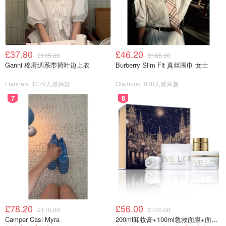
£37.80
£46.20
£135.00
£165.00
Ganni 棉府绸系带荷叶边上衣
Burberry Slim Fit 真丝围巾 女士
Flannels
1079人感兴趣
Glamood
938人感兴趣
7
8
£78.20
£56.00
£115.00
£140.00
Camper Casi Myra
200ml卸妆膏+100ml急救面膜+面霜+洁颜布