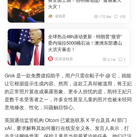
火灾！
省钱君
170.9w
105
全球热点48h滚动更新 - 特朗普“接管”
委内瑞拉5000桶石油！澳洲东部遭山
火洪灾暴击！
英国省钱君
2.1w
1
Grok 是一款免费虚拟助手，用户只需在帖子中 @ 它，就能
让它根据提示生成内容。然而，这款工具却被滥用，将王妃
的正常照片篡改成暴露形象。更令人担忧的是，凯特王妃只
是数千名受害者之一，许多女性甚至儿童的照片也被未经同
意地修改、性化，问题触目惊心。
英国通信监管机构 Ofcom 已紧急联系 X 平台及其 AI 部门
xAI，要求解释其如何履行在线安全义务。发言人表示，打
击非法网络危害、保护儿童是当前最紧迫的任务，他们已注