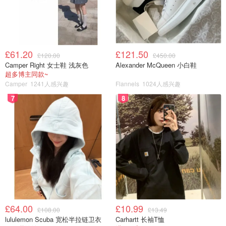
£61.20
£121.50
£120.00
£450.00
Camper Right 女士鞋 浅灰色
Alexander McQueen 小白鞋
超多博主同款~
Camper
1241人感兴趣
Flannels
1024人感兴趣
7
8
图片来源于@North Wales Pioneer，版权属于原作者
£64.00
£10.99
£108.00
£13.49
如果实在找不到卫生间，大家也可以去咖啡或奶茶店买个咖
lululemon Scuba 宽松半拉链卫衣
Carhartt 长袖T恤