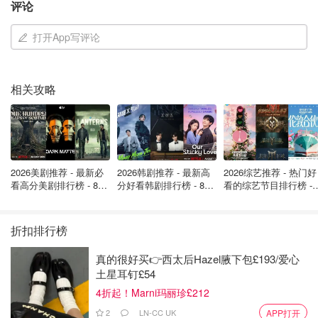
评论
给大家，以备不时之需！（
TFL官网查看
）
打开App写评论
相关攻略
2026美剧推荐 - 最新必
2026韩剧推荐 - 最新高
2026综艺推荐 - 热门好
看高分美剧排行榜 - 8月
分好看韩剧排行榜 - 8月
看的综艺节目排行榜 - 
最新: 《​​足球教练 》第
最新：丁海寅《我的荒
月最新:《​​伦敦合伙人
四季回归！
糖恋爱 》上线❣️
回归啦
折扣排行榜
图片来源于@TFL UK，版权属于原作者
真的很好买👉西太后Hazel腋下包£193/爱心
土星耳钉£54
3. 商场
4折起！Marni玛丽珍£212
如果大家日常逛街购物的时候，可以就近在附近商场解决内
2
LN-CC UK
APP打开