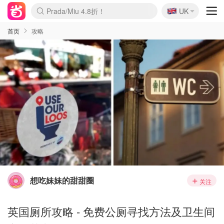
🇬🇧
Prada/Miu 4.8折！
UK
麦卢卡蜂蜜夏促！个位数！
啥？必胜客披萨5折！
首页
攻略
想吃妹妹的甜甜圈
关注
英国厕所攻略 - 免费公厕寻找方法及卫生间