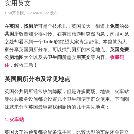
实用英文
1.58万 浏览
2024-10-22 发布
在
英国
，
找厕所
可是个技术儿！英国虽大，街道上
免费
的
公
共厕所
数量却少得可怜。在英国旅游时突然内急，肉眼可见
之处却看不到一个
Toilet
的绝望大家肯定都懂。本篇就为大
家分享英国厕所分布、可以找到厕所的常见地点、
英国免费
公厕地图
大全以及
去卫生间
所需实用
英文
等内容。
收藏码
住
，解救三急！
英国厕所分布及常见地点
英国公共厕所通常较为隐蔽，但是许多商场、地铁、火车站
等公共服务设施都会设置几个卫生间便于群众使用。下面圈
妹就来分享英国最容易找到厕所的几个常见地点：
1. 火车站
英国火车站通常都会配备洗手间，比较大型的车站还会建立