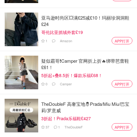
急。一般来说各大商场都会配备卫生间，不过卫生间通常很
少设置在在商场的一层，一般要么在地下，要么在2-3层或
亚马逊时尚区💥满£25减£10！玛丽珍洞洞鞋
者其他楼层的位置。可能是希望你来都来了，起码逛逛再走
£24
的意图吧~不得不说，这波操作我还是很服气的。
哥伦比亚抓绒外套£19
1
Amazon
APP打开
疑似霸哥❗️Camper 官网折上折🔥绑带芭蕾鞋
£61！
5折起+叠8.5折！爆款乐福£68！
0
Camper
APP打开
TheDoubleF 高奢宝地🤴Prada/Miu Miu/巴宝
莉/罗意威
3折起！Prada乐福鞋£427
37
1
TheDoubleF
APP打开
图片来源于@Visit Birmingham，版权属于原作者