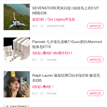
4. 公共厕所
SEVENSTORE周末闪促⚡️始祖鸟上衣£127
NB鞋£38
当然，我们最理想的选择还是可以找得到当地的公共厕所，
低至3折！Our Legacy罕见折
避免在商场或其他地方过多耗费时间。英国公共厕所分为免
3
SEVENSTORE
APP打开
费和收费两种，收费公厕顾名思义，要想从此过，最少要留
个20P-50P才能走。
Flannels 七夕送礼攻略💘Gucci奶白Marmont
链条包£719
3折起+叠9折! bbr围巾£211
1
Flannels
APP打开
Ralph Lauren 疯批狂降💥白衬衫£36 麻花毛
衣£85
2折起+叠9折！
0
Flannels
APP打开
图片来源于@BBC，版权属于原作者