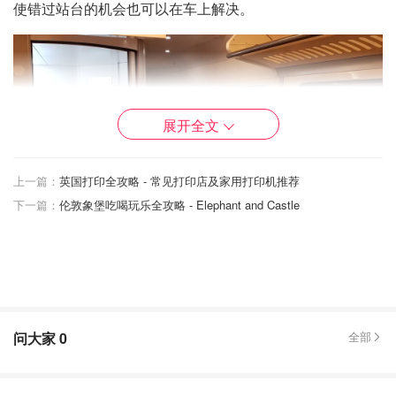
使错过站台的机会也可以在车上解决。
展开全文
上一篇：
英国打印全攻略 - 常见打印店及家用打印机推荐
下一篇：
伦敦象堡吃喝玩乐全攻略 - Elephant and Castle
图片来源于@The Bromsgrove Standard，版权属于原作者
2. 地铁站
另一个比较日常可以找得到厕所的地方就是地铁站了。不过
英国不是每一个地铁站都配有厕所，大家出行或者继续找厕
问大家
0
全部
所的时候建议还是要寻找当地地铁站的地图查看一下。伦敦
地铁站就提供了一张详尽的
伦敦地铁厕所分布图
，分享