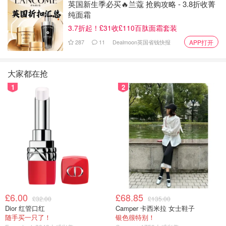
英国新生季必买🔥兰蔻 抢购攻略 - 3.8折收菁
纯面霜
英国免费公厕并不多，除了上面提到火车站和地铁站可能会
3.7折起！£31收£110百肽面霜套装
有，其他交通服务中心或者公共场所附近也能找到免费的厕
287
11
Dealmoon英国省钱快报
APP打开
所。我会在
下面第二部分为大家详细介绍寻找免费公共厕所
的方法
，并给大家分享
英国免费公厕地图
。
大家都在抢
5. 公园或景点
1
2
就像刚刚说的，虽然英国免费公厕不多，但是公园和景点一
般都会人性化的配备卫生间。只不过这卫生间的数目和距离
可能会比较远，建议大家去公园或者景点玩耍时，在大门口
就把地图拍个照，方便之后快速寻找卫生间。
£6.00
£68.85
£32.00
£135.00
Dior 红管口红
Camper 卡西米拉 女士鞋子
随手买一只了！
银色很特别！