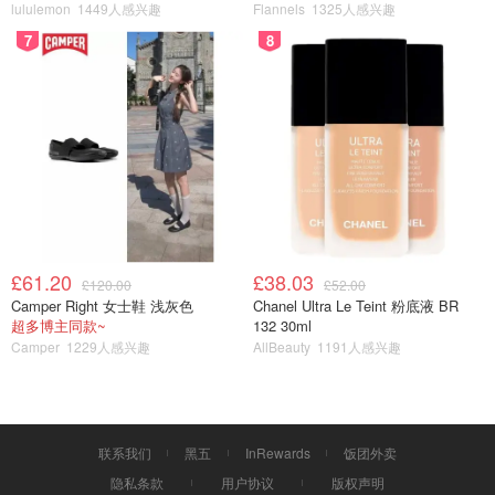
lululemon
1449人感兴趣
Flannels
1325人感兴趣
图片来自于https://chinatown.co.uk/ ，版权属于原作者
7
8
说起伦敦的火锅，蜀香格一定能排上号。能吃辣小伙伴的首
选九宫格火锅，同时涮多种食材也不会串味，和爱吃重口味
食材的小伙伴一起吃火锅再也不用打起来了~浓郁的油辣香
扑面而来，涮起
软嫩的牛肉、脆弹的毛肚和黄喉、新鲜的蔬
菜……
再点上一盘香脆的小酥肉、甜甜糯糯的红糖糍粑，火
锅是最简单的思乡方式！
春节想家了，不如约一顿火锅！
£61.20
£38.03
£120.00
£52.00
Camper Right 女士鞋 浅灰色
Chanel Ultra Le Teint 粉底液 BR
超多博主同款~
132 30ml
Camper
1229人感兴趣
AllBeauty
1191人感兴趣
联系我们
黑五
InRewards
饭团外卖
隐私条款
用户协议
版权声明