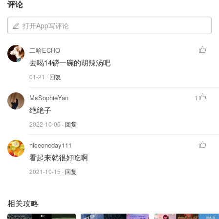
评论
打开App写评论
二哈ECHO
去喝14镑一碗的胡辣汤吧
01-21
· 回复
图片来自于Haidilao ，版权属于原作者
MsSophieYan
1
海底捞的来临简直是伦敦中餐美食街的重磅新闻，
绝绝子
Piccadilly店自开业以来就门庭若市，路过时几十米开外就
2022-10-06
· 回复
能闻到馋人的辣香味！
春节
在海底捞吃顿火锅，再做个
niceoneday111
红红火火的美甲真是爽歪歪！
看起来就很好吃啊
伦敦的海底捞得到了国内的服务真传，服务态度在欧洲餐厅
2021-10-15
· 回复
中独树一帜，等候时可以排队做美甲，还可以尽情享用丰富
的小零食，其中还有
咪咪虾条
，是不是很怀念？点餐均在平
相关攻略
板上完成，较之国内有一个区别，伦敦的海底捞并不能点
“半份”，其他服务基本与国内一致。有
甩面表演和变脸表