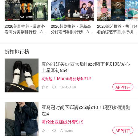
演
，店员还可以帮忙制作网红美食——
油面筋塞虾滑和鸡
蛋
！盥洗室里还有
祖马龙香水
~
2026美剧推荐 - 最新必
2026韩剧推荐 - 最新高
2026综艺推荐 - 热门好
看高分美剧排行榜 - 8月
分好看韩剧排行榜 - 8月
看的综艺节目排行榜 - 
最新: 《​​足球教练 》第
最新：丁海寅《我的荒
月最新:《​​伦敦合伙人
四季回归！
糖恋爱 》上线❣️
回归啦
折扣排行榜
真的很好买👉西太后Hazel腋下包£193/爱心
土星耳钉£54
4折起！Marni玛丽珍£212
2
LN-CC UK
APP打开
亚马逊时尚区💥满£25减£10！玛丽珍洞洞鞋
£24
哥伦比亚抓绒外套£19
图片来自于@Tripadvisor，版权属于原作者
1
Amazon
APP打开