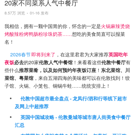
20家不同菜系人气中餐厅
8.57万 浏览
01-16 发布
我相信，拥有一颗中国胃的你，怀念的一定是
火锅麻辣烫烧
烤酸辣粉烤鸭肠粉珍珠奶茶……
想吃的美食简直可以报菜
名！
2026春节
即将到来了
，在这里君君为大家推荐
英国吃年
夜饭
必去
的20家
伦敦人气中餐馆
！来看看这些
伦敦中餐厅
有
些什么
推荐菜肴，以及如何预约年夜饭订座
！
东北菜馆、川
菜馆、粤菜馆
，来自五湖四海的美味都可以在伦敦找到！饺
子馆、火锅、小笼包、铜锅牛蛙……统统安排上！
伦敦中国超市最全盘点 - 龙凤行/泗和行等线下超市
及网上中超推荐
英国中国城攻略 - 伦敦曼城等城市唐人街美食中餐厅
汇总