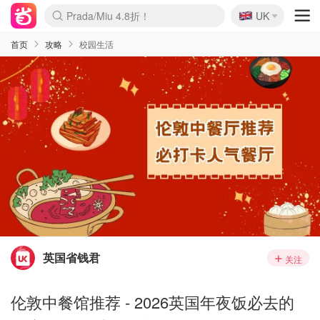
🇬🇧
Prada/Miu 4.8折！
UK
麦卢卡蜂蜜夏促！个位数！
啥？必胜客披萨5折！
首页
攻略
校园生活
英国省钱君
关注
伦敦中餐馆推荐 - 2026英国年夜饭必去的