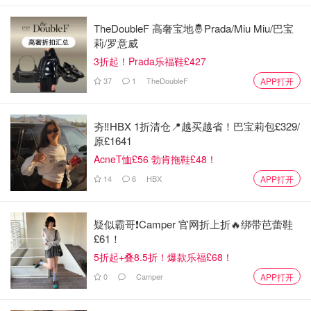
海底捞还是不爱吃辣锅小伙伴的福音，
番茄火锅
美味得能令
TheDoubleF 高奢宝地🤴Prada/Miu Miu/巴宝
人连喝三碗！自从开了O2店后，东边的小伙伴想吃火锅时
莉/罗意威
就更方便啦~
3折起！Prada乐福鞋£427
海底捞点餐超详细攻略
请
戳这
37
1
TheDoubleF
APP打开
英国海底捞攻略 - 伦敦O2和伯明翰店
夯‼️HBX 1折清仓📍越买越省！巴宝莉包£329/
菜单/外卖/网上预约指南 - 学生可享78
原£1641
折！
AcneT恤£56 勃肯拖鞋£48！
想吃妹妹的甜甜圈
7.9w
1
14
6
HBX
APP打开
快乐小羊 Happy Lamb Hot Pot Restaurant | 养生火锅
疑似霸哥❗️Camper 官网折上折🔥绑带芭蕾鞋
地址：2 New Oxford St, London WC1A 1AD
£61！
82-84 Bishop's Bridge Rd, London W2 6BB
5折起+叠8.5折！爆款乐福£68！
联系电话：02079711820
预约
0
Camper
APP打开
快乐小羊推荐菜：羊肉、羊肉串、手工蟹籽虾滑、特级