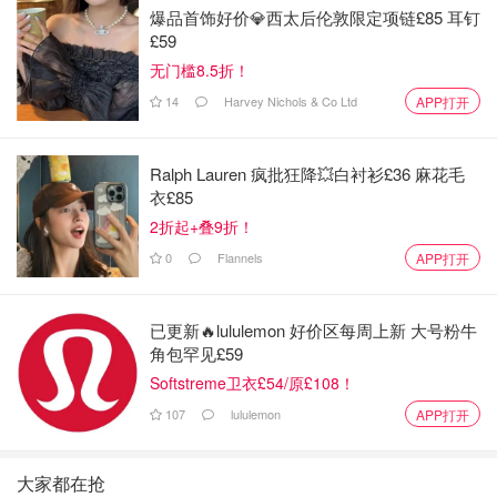
雪花牛小排
爆品首饰好价💎西太后伦敦限定项链£85 耳钉
£59
无门槛8.5折！
14
Harvey Nichols & Co Ltd
APP打开
Ralph Lauren 疯批狂降💥白衬衫£36 麻花毛
衣£85
2折起+叠9折！
0
Flannels
APP打开
已更新🔥lululemon 好价区每周上新 大号粉牛
角包罕见£59
Softstreme卫衣£54/原£108！
107
lululemon
APP打开
图片来自于@Happy Lamb Hot Pot，版权属于原作者
吃养生火锅局怎能不来快乐小羊！快乐小羊的羊肉真的很鲜
大家都在抢