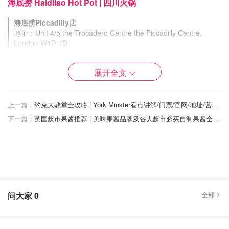
海底捞 Haidilao Hot Pot | 四川火锅
海底捞Piccadilly店
地址：Unit 4/5 the Trocadero Centre the Piccadilly Centre,
London W1D 7D
电话：+442081500616
预约
展开全文
海底捞O2店：
地址：Peninsula Square, Greenwich Peninsula, London SE10
0DX
电话：+4407340681849
上一篇：
约克大教堂全攻略 | York Minster看点讲解/门票/官网/地址/营业时间
预约
下一篇：
英国超市果酱推荐 | 美味果酱品牌及各大超市必买自制果酱全盘点！
海底捞推荐菜：清油辣锅、番茄火锅、虾滑、黄喉、牛
肉丸
问大家
0
全部