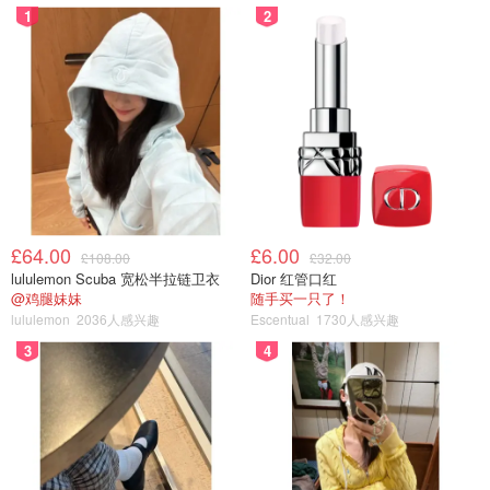
嫩，而且他们家的汤底结合36味中药非常滋补养生。在快乐
1
2
小羊吃火锅可以不用蘸料，先喝上一口原汁原味的滋补浓
汤！快乐小羊最近还推出了超值自助活动，可以说非常优惠
了！
春节滋补养生局走起！
小伙伴们想了解更多
快乐小羊预约/菜单
可以查看下方攻
略：
英国快乐小羊火锅Happy Lamb Hot
Pot UK - 菜单/预约全指南
£64.00
£6.00
£108.00
£32.00
lululemon Scuba 宽松半拉链卫衣
Dior 红管口红
@鸡腿妹妹
随手买一只了！
想吃妹妹的甜甜圈
5.0w
lululemon
2036人感兴趣
Escentual
1730人感兴趣
3
4
蜀香格 Shu Xiang Ge Hot Pot | 重庆九宫格火锅
蜀香格West London店：
地址：10-12 Goldhawk Rd, London W12 8DH, United
Kingdom
预约电话：+447552388888