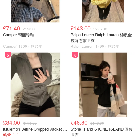
预约：电话+447575299999微信shuxiangge3
菜单
蜀香格唐人街店：
地址：10 Gerrard St, London W1D 5PW
£71.40
£143.00
£120.00
£285.00
预约：电话+447445366666 微信shuxiangge2
Camper 玛丽珍鞋
Ralph Lauren Ralph Lauren 棉质全
拉链连帽卫衣
蜀香格推荐菜：九宫格火锅、麻辣牛肉、毛肚
Camper
1600人感兴趣
Ralph Lauren
1490人感兴趣
5
6
£84.00
£46.80
£118.00
£170.00
lululemon Define Cropped Jacket Nulu 短款夹克
Stone Island STONE ISLAND 圆领
码全！！
卫衣