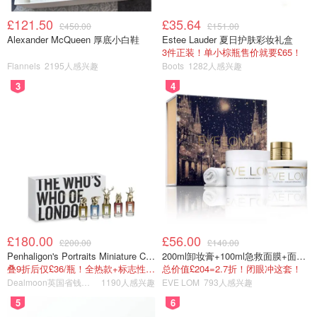
香奶奶可是包包中的经典，香奈儿的包包可以说背上几十年
£121.50
£35.64
都不会过时。粗花呢链条包将洋红色的时尚与活力发挥到极
£450.00
£151.00
Alexander McQueen 厚底小白鞋
Estee Lauder 夏日护肤彩妆礼盒
致，在搭配时可以选择灰色、黑色的小香风套装，让手包成
3件正装！单小棕瓶售价就要£65！
为全身穿搭中的一抹亮色。（
购买链接
）
Flannels
2195人感兴趣
Boots
1282人感兴趣
3
4
£180.00
£56.00
£200.00
£140.00
Penhaligon's Portraits Miniature Collection 香氛套装 5瓶装
200ml卸妆膏+100ml急救面膜+面霜+洁颜布
图片来自于@Chanel，版权属于原作者
叠9折后仅£36/瓶！全热款+标志性兽首头
总价值£204=2.7折！闭眼冲这套！
Dealmoon英国省钱快报
1190人感兴趣
EVE LOM
793人感兴趣
5
6
CHANEL Beauty