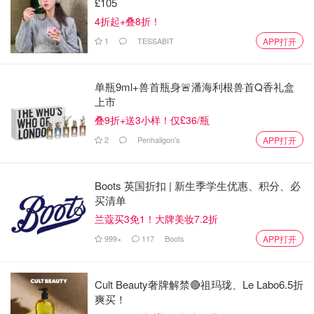
£105
成为知性温柔又时尚的都市丽人！（
购买链接
）
4折起+叠8折！
1
TESSABIT
APP打开
单瓶9ml+兽首瓶身🚨潘海利根兽首Q香礼盒
上市
叠9折+送3小样！仅£36/瓶
2
Penhaligon's
APP打开
Boots 英国折扣 | 新生季学生优惠、积分、必
买清单
兰蔻买3免1！大牌美妆7.2折
999+
117
Boots
APP打开
Cult Beauty奢牌解禁🔴祖玛珑、Le Labo6.5折
爽买！