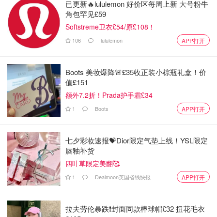
已更新🔥lululemon 好价区每周上新 大号粉牛
角包罕见£59
Softstreme卫衣£54/原£108！
106
lululemon
APP打开
Boots 美妆爆降🚨£35收正装小棕瓶礼盒！价
图片来自于@Selfridges，版权属于原作者
值£151
额外7.2折！Prada护手霜£34
Selfridges
1
Boots
APP打开
Loewe 洋红色钱夹
七夕彩妆速报💝Dior限定气垫上线！YSL限定
£450.00
购买
唇釉补货
Loewe 洋红色Puzzle包
四叶草限定美翻🥰
1
Dealmoon英国省钱快报
APP打开
今年罗意威真是紧追时尚，出了好几款洋红新品，今年推出
了超火的洋红色Puzzle！Puzzle包真是百搭随性，可塑性
拉夫劳伦暴跌❗️封面同款棒球帽£32 扭花毛衣
强！越用越觉得真香！这款全新Puzzle搭配卡其色风衣让你