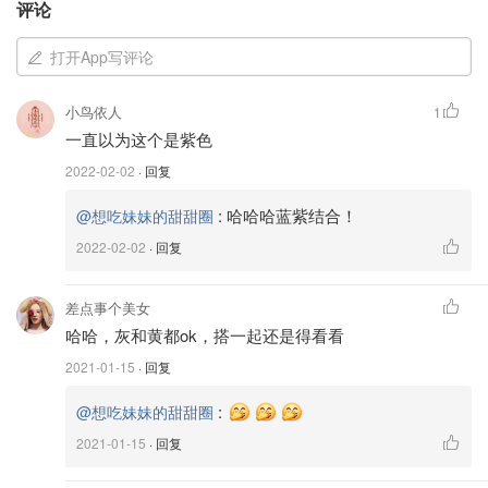
评论
打开App写评论
小鸟依人
1
一直以为这个是紫色
2022-02-02
· 回复
图片来源于@Pantone，版权属于原作者
:
哈哈哈蓝紫结合！
@想吃妹妹的甜甜圈
2022-02-02
· 回复
洋红万岁在叛逆与优雅之间游走，
代表了勇敢无畏的精神和
旺盛蓬勃的生命活力
。可以说这个颜色像是一种疫情后全新
差点事个美女
的“力量信号”，可以重燃人们对于生活的热情，鼓励人们用
哈哈，灰和黄都ok，搭一起还是得看看
一种更加乐观、自信、包容的方式积极地探索未来。
2021-01-15
· 回复
2023年度流行色 - 洋红色单品推荐
:
@想吃妹妹的甜甜圈
2021-01-15
· 回复
明媚张扬，优雅又不失叛逆的洋红色复古且高级！它洋气时
髦又有气场，穿上身还格外显白。洋红色的单品由于颜色鲜