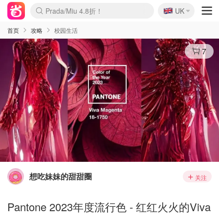
🇬🇧
Prada/Miu 4.8折！
UK
麦卢卡蜂蜜夏促！个位数！
啥？必胜客披萨5折！
首页
攻略
校园生活
7
想吃妹妹的甜甜圈
关注
Pantone 2023年度流行色 - 红红火火的Viva