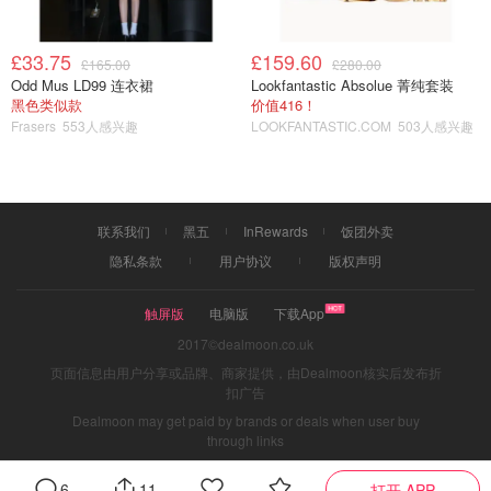
£33.75
£159.60
£165.00
£280.00
Odd Mus LD99 连衣裙
Lookfantastic Absolue 菁纯套装
黑色类似款
价值416！
图片来自于@Loewe，版权属于原作者
Frasers
553人感兴趣
LOOKFANTASTIC.COM
503人感兴趣
Gucci UK
Gucci 洋红双排扣西装
联系我们
黑五
InRewards
饭团外卖
£2200.00
购买
隐私条款
用户协议
版权声明
AMY LYNN 洋红色礼服裙
触屏版
电脑版
下载App
2017©dealmoon.co.uk
Amy Lynn缎面洋红色礼服裙真是将优雅和迷人推向新高
页面信息由用户分享或品牌、商家提供，由Dealmoon核实后发布折
度！不规则的肩带设计让人眼前一亮，亮钻装饰的肩带让你
扣广告
在穿搭时无需搭配任何项链，自带Bling Bling的效果！洋红
Dealmoon may get paid by brands or deals when user buy
色真的超级显气质有木有！（
购买链接
）
through links
6
11
打开 APP