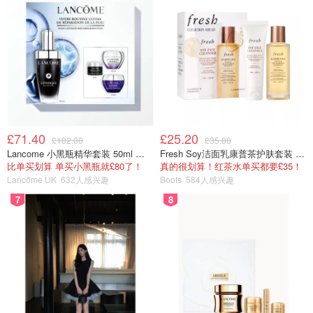
Chanel 粗花呢链条包
£7180.00
购买
Gucci 洋红色西装
Gucci双排扣复古洋红色西装外套传承经典，意大利纯手工
制作，这款西装还是前段时间男神肖战参加微博盛会时候身
穿的同款哟！在穿搭方面可参考模特搭配对比鲜明的T恤强
£71.40
£25.20
£102.00
£35.00
化颈部提亮脸色，下身可以穿深色长裤或者牛仔裤，打造修
Lancome 小黑瓶精华套装 50ml 价值£162
Fresh Soy洁面乳康普茶护肤套装 100ml
比单买划算 单买小黑瓶就£80了！
真的很划算！红茶水单买都要£35！
长比例，突出洋红西装带来的视觉冲击效果！（
购买链
Lancôme UK
632人感兴趣
Boots
584人感兴趣
接
）
7
8