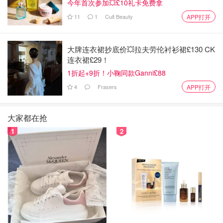
今年首次参加💥£10礼卡免费拿
11
1
Cult Beauty
APP打开
大牌连衣裙抄底价💥拉夫劳伦衬衫裙£130 CK
连衣裙£29！
1折起+9折！小鞠同款Ganni£88
4
Frasers
APP打开
大家都在抢
图片来自于@Loewe，版权属于原作者
1
2
Selfridges
Loewe 兔年限定洋红色 Puzzle
£2600.00
购买
Chanel 洋红色粗花呢链条包