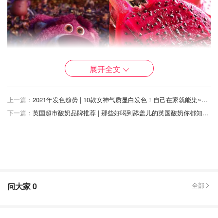
展开全文
上一篇：
2021年发色趋势 | 10款女神气质显白发色！自己在家就能染~（附英国染发产品推荐）
下一篇：
英国超市酸奶品牌推荐 | 那些好喝到舔盖儿的英国酸奶你都知道吗？
图片来源于@stltoday，@Yum of China，版权属于原作者
今年的年度代表色洋红色Viva Magenta 18-750是源自于自
然的色调，它的灵感来源于自然界的胭脂虫，是一种明亮的
暗红色。红色是庆祝生命的力量色，洋红万岁被潘通称为
“非常规时代的非常规红色”
，它大胆、充满智慧并且包容一
问大家
0
全部
切。