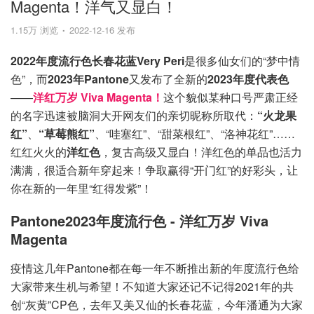
Magenta！洋气又显白！
1.15万 浏览
2022-12-16 发布
2022年度流行色长春花蓝Very Peri
是很多仙女们的“梦中情
色”，而
2023年Pantone
又发布了全新的
2023年度代表色
——
洋红万岁 Viva Magenta！
这个貌似某种口号严肃正经
的名字迅速被脑洞大开网友们的亲切昵称所取代：
“火龙果
红”
、
“草莓熊红”
、“哇塞红”、“甜菜根红”、“洛神花红”……
红红火火的
洋红色
，复古高级又显白！洋红色的单品也活力
满满，很适合新年穿起来！争取赢得“开门红”的好彩头，让
你在新的一年里“红得发紫”！
Pantone2023年度流行色 - 洋红万岁 Viva
Magenta
疫情这几年Pantone都在每一年不断推出新的年度流行色给
大家带来生机与希望！不知道大家还记不记得2021年的共
创“灰黄”CP色，去年又美又仙的长春花蓝，今年潘通为大家