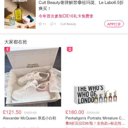
Cult Beauty奢牌解禁🔴祖玛珑、Le Labo6.5折
爽买！
今年首次参加💥£10礼卡免费拿
11
1
Cult Beauty
APP打开
大家都在抢
1
2
pubmed.gov (screenshot by author)
打开某一篇论文之后，整个页面排版非常清晰，右侧一栏会
给你完整版论文的链接，同时会提醒你是否有免费的版本。
可以直接复制各种格式的citation以及收藏这篇文章。
£121.50
£180.00
£450.00
£200.00
Alexander McQueen 厚底小白鞋
Penhaligon's Portraits Miniature Collection 香氛套装 5瓶装
叠9折后仅£36/瓶！全热款+标志性兽首头