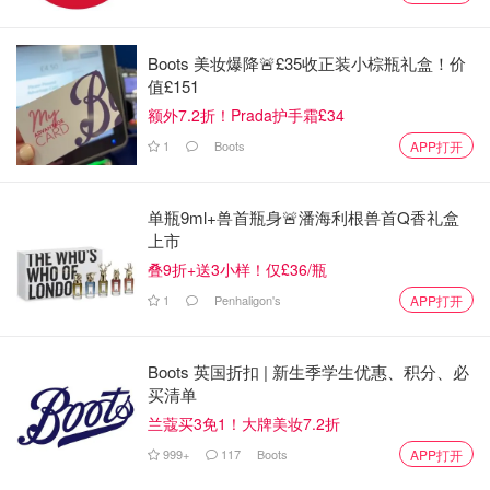
Boots 美妆爆降🚨£35收正装小棕瓶礼盒！价
值£151
额外7.2折！Prada护手霜£34
1
Boots
APP打开
单瓶9ml+兽首瓶身🚨潘海利根兽首Q香礼盒
上市
叠9折+送3小样！仅£36/瓶
1
Penhaligon's
APP打开
Boots 英国折扣 | 新生季学生优惠、积分、必
买清单
兰蔻买3免1！大牌美妆7.2折
999+
117
Boots
APP打开