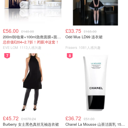
定是否需要进行完整的阅读。
£56.00
£33.75
£140.00
£165.00
200ml卸妆膏+100ml急救面膜+面霜+洁颜布
Odd Mus LD99 连衣裙
总价值£204=2.7折！闭眼冲这套！
EVE LOM
1113人感兴趣
Frasers
1081人感兴趣
7
8
£45.72
£36.72
£1070.24
£51.00
Burberry 女士黑色真丝无袖连衣裙
Chanel La Mousse 山茶洁面乳 150ml
pubmed.gov (screenshot by author)