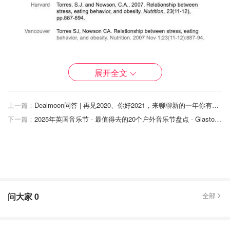
展开全文
scholar.google.com (screenshot by author)
Cited by xxx是非常好用的一个tracing forward的功能，点击
上一篇：
Dealmoon问答 | 再见2020、你好2021，来聊聊新的一年你有哪些期许？
能够看到所有cite过这篇文章的论文，常常能在里面找到更
下一篇：
2025年英国音乐节 - 最值得去的20个户外音乐节盘点 - Glastonsbury阵容公布！
加进一步的研究。
后面的link就是这篇论文各种各样的资源，在不同的网站下
载方式或者权限可能会有所不同，作为在读学生的话，学校
一般会有很多个资源站的权限，通过学校图书馆可以轻松下
载到全文。
问大家
0
全部
PubMed