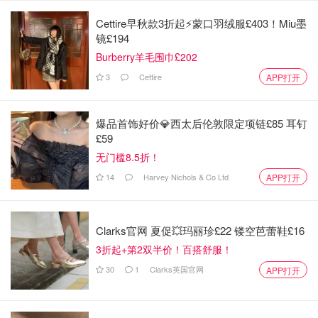
Cettire早秋款3折起⚡️蒙口羽绒服£403！Miu墨
镜£194
Burberry羊毛围巾£202
3
Cettire
APP打开
pubmed.gov (screenshot by author)
爆品首饰好价💎西太后伦敦限定项链£85 耳钉
£59
PubMed的检索方式可以做到更详细、针对性更强，在搜索
无门槛8.5折！
某一类论文的时候真的是非常好用。比如说我需要了解某一
14
Harvey Nichols & Co Ltd
APP打开
个比较大的topic，但不是很确定自己的切入点的时候，我就
会先找一些systematic review，通过别人写好的review再去
找到具体某个关键词或者问题，然后会通过选择clinical trial
Clarks官网 夏促💥玛丽珍£22 镂空芭蕾鞋£16
或者randomized controlled trial来找具体的实验。
3折起+第2双半价！百搭舒服！
30
1
Clarks英国官网
APP打开