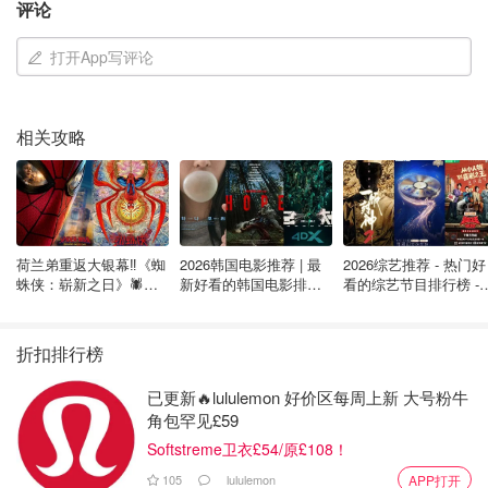
评论
学心理、医学、生物等领域的同学应该很熟悉pubmed.gov
这个网站啦，由美国国家医学图书馆管理维护，可以找到非
打开App写评论
常全的和生命科学、生物医学相关的论文。这其实也是我日
常搜索论文最常用的一个引擎。
相关攻略
荷兰弟重返大银幕‼️《蜘
2026韩国电影推荐 | 最
2026综艺推荐 - 热门好
蛛侠：崭新之日》🕷️北
新好看的韩国电影排行
看的综艺节目排行榜 - 
美热映中❣️阵容豪华✨🤩
榜，必看盘点！8月最
月最新:《​​披荆斩棘
新！(持续更新）
2026》回归啦
折扣排行榜
已更新🔥lululemon 好价区每周上新 大号粉牛
角包罕见£59
Softstreme卫衣£54/原£108！
105
lululemon
APP打开