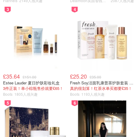
Flannels
2149人感兴趣
Dealmoon英国省钱快报
2087人感兴趣
3
4
£35.64
£25.20
£151.00
£35.00
Estee Lauder 夏日护肤彩妆礼盒
Fresh Soy洁面乳康普茶护肤套装 100ml
3件正装！单小棕瓶售价就要£65！
真的很划算！红茶水单买都要£35！
Boots
1805人感兴趣
Boots
1193人感兴趣
pubmed.gov (screenshot by author)
5
6
文章里有图片的话PubMed会把图片都拎出来给你进行预
览。高效读论文的方式就是第一步先看abstract，第二步看
图片。对整个研究有个大致的了解之后，可以在图片里获取
非常多的信息，从而对整个研究有更深的了解，以及可以决