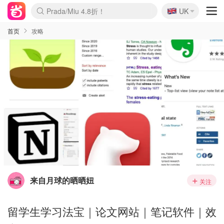
🇬🇧
Prada/Miu 4.8折！
UK
麦卢卡蜂蜜夏促！个位数！
啥？必胜客披萨5折！
首页
攻略
来自月球的晒晒妞
关注
留学生学习法宝｜论文网站｜笔记软件｜效