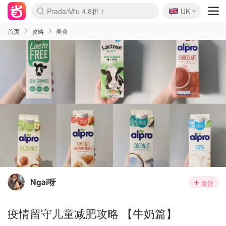
🇬🇧
Prada/Miu 4.8折！
UK
麦卢卡蜂蜜夏促！个位数！
啥？必胜客披萨5折！
首页
攻略
美食
Ngai呀
关注
疫情留守儿童减肥攻略 【牛奶篇】