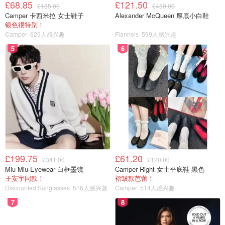
£68.85
£121.50
£135.00
£450.00
Camper 卡西米拉 女士鞋子
Alexander McQueen 厚底小白鞋
银色很特别！
Camper
626人感兴趣
Flannels
599人感兴趣
5
6
5⃣️杏仁豆奶（无糖版）
我爱死了这个无糖版杏仁豆奶 。 这是我喝的最频繁的一
款。 天知道啊， 只有13Kcal! 13Kcal ！ 杏仁味恰到好处不
浓不淡， 口感清爽不厚重 。盘🙇‍♀️ 求求你们买它 。
£199.75
£61.20
£341.00
£120.00
Miu Miu Eyewear 白框墨镜
Camper Right 女士平底鞋 黑色
王安宇同款！
褶皱款芭蕾！
Discounted Sunglasses
516人感兴趣
Camper
514人感兴趣
7
8