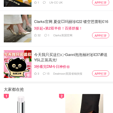
1
LN-CC UK
APP打开
Clarks官网 夏促💥玛丽珍£22 镂空芭蕾鞋£16
3折起+第2双半价！百搭舒服！
32
1
Clarks英国官网
APP打开
今天我只买这仨👉Ganni泡泡袖衬衫£37🎁送
YSL正装高光!
3秒看完DM今日神价㊙️
3
15
Dealmoon英国省钱快报
APP打开
大家都在抢
1
2