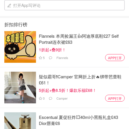
打开App写评论
折扣排行榜
Flannels 本周捡漏王👍阿迪厚底鞋£27 Self
Portrait连衣裙£63
1折起+叠9折！
5
Flannels
APP打开
2⃣️ Lactose Semi 41 Kcal
我觉得和上面那款区别不大， 也是0乳糖脱脂奶， 但是口感
疑似霸哥❗️Camper 官网折上折🔥绑带芭蕾鞋
上奶味会更淡一些哈 。 如果对奶味比较敏感的，可以选择
£61！
这款。
5折起+叠8.5折！爆款乐福£68！
0
Camper
APP打开
Escentual 夏促狂炸💥40ml小黑瓶礼盒£43
Dior唇膏£6