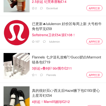
2.5折起 纪梵希唇釉£14
2
Escentual
APP打开
已更新🔥lululemon 好价区每周上新 大号粉牛
角包罕见£59
Softstreme卫衣£54/原£108！
107
lululemon
APP打开
Flannels 七夕送礼攻略💘Gucci奶白Marmont
链条包£719
3折起+叠9折! bbr围巾£211
1
Flannels
APP打开
3⃣️ Alpro 巧克力豆奶 68Kcal
吹爆吧， 这是唯一一款减肥期间能喝的巧克力奶！ 很多朋
真的很好买👉西太后Hazel腋下包£193/爱心
友都说不是特别甜，但对我来说是刚好（我不太喜欢甜味比
土星耳钉£54
较敏感）， 无乳糖放心不过敏，但也要适量喝，喝多了也
4折起！Marni玛丽珍£212
是会发胖的😕😕