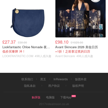
£27.37
£98.10
£30.00
£1029.00
Lookfantastic Chloe Nomade 夜埃及小包
Avant Skincare 2026 美妆日历
低价买奢牌 冲！
=1折！之前拿过奖的日历
LOOKFANTASTIC.COM
498人感兴趣
Avant Skincare
496人感兴趣
6⃣️ 椰奶 30Kcal
联系我们
黑五
InRewards
饭团外卖
这是椰奶 不是椰子水哈… 🥥口感比较Creamy 喝多了稍稍
隐私条款
用户协议
版权声明
有点腻。但我喜欢creamy就还好 。 另外，不甜。减肥期间
我还是推荐椰子水 一定要喝的话少喝点…
触屏版
电脑版
下载App
2017©dealmoon.co.uk