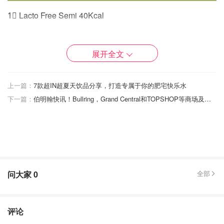
1⃣️ Lacto Free Semi 40Kcal
他们家还有全脱脂款（Red） 以及全脂奶 （Blue）但我不
喜欢全脱， 全脱奶个人认为很多营养也失去了口感也不
展开全文
好，半脱脂奶没有全脂奶那么浓厚，但是口感也很香甜清爽
。 另外他们家还是0乳糖，如果乳糖不耐受 ， 喝不了一般
上一篇：
7款超IN超夏天饮品分享，打造专属于你的肥宅快乐水
牛奶的朋友可以选择这款 👏 没毛病。
下一篇：
伯明翰快讯！Bullring，Grand Central和TOPSHOP等商场及高街商铺即将重新营业？？！！
问大家
0
全部
评论