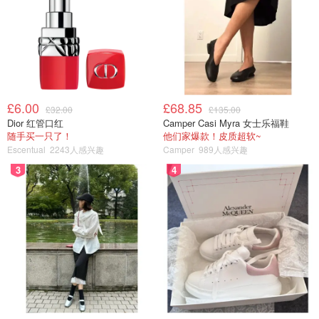
4⃣️ Alpro 榛子豆奶 29Kcal
榛子味道相当浓郁 ， 可能是太诚实了… 倒出来的时候我以
为我倒的是巧克力味道的… （颜色偏深）。 口感爽滑没毛
病但是刚开始闻生榛子味道太重（个人感觉） 有点不适
应，但好喝！！
£6.00
£68.85
£32.00
£135.00
Dior 红管口红
Camper Casi Myra 女士乐福鞋
随手买一只了！
他们家爆款！皮质超软~
Escentual
2243人感兴趣
Camper
989人感兴趣
3
4