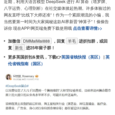
近期，利用大语言模型 DeepSeek 进行 AI 算命（塔罗牌、
八字运势、心理剖析）在社交媒体掀起热潮。许多体验过的
网友直呼“比线下大师还准”！作为一个紧跟潮流的小编，我
当然要第一时间为大家揭秘这款AI界新晋“神算子”！偷偷告
诉你 现在APP/网页端免费下载使用哦
点击查看详情>>
加微信
DMMaiMai888
，回复
羊毛
进折扣群，或回
复
新生
进25年留子群！
更多英国折扣&资讯，下载👉
英国省钱快报（英区）
|
英
伦省钱指南（国区）