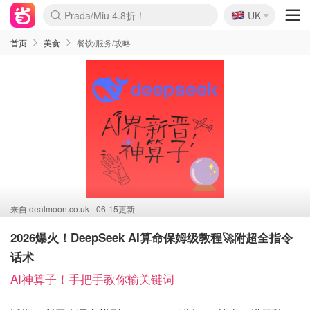
🇬🇧
Prada/Miu 4.8折！
UK
麦卢卡蜂蜜夏促！个位数！
啥？必胜客披萨5折！
首页
美食
餐饮/服务/攻略
来自
dealmoon.co.uk
06-15更新
2026爆火！DeepSeek AI算命保姆级教程🚀附超全指令
话术
AI神算子！手把手教你输关键词