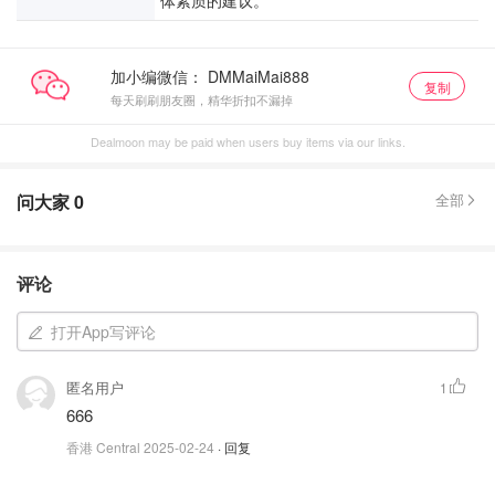
体素质的建议。
加小编微信：
复制
每天刷刷朋友圈，精华折扣不漏掉
Dealmoon may be paid when users buy items via our links.
问大家
0
全部
评论
打开App写评论
匿名用户
1
666
香港 Central
2025-02-24
· 回复