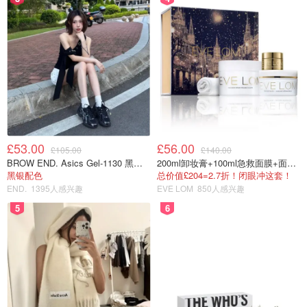
£53.00
£56.00
£105.00
£140.00
BROW END. Asics Gel-1130 黑色运动鞋
200ml卸妆膏+100ml急救面膜+面霜+洁颜布
黑银配色
总价值£204=2.7折！闭眼冲这套！
END.
1395人感兴趣
EVE LOM
850人感兴趣
5
6