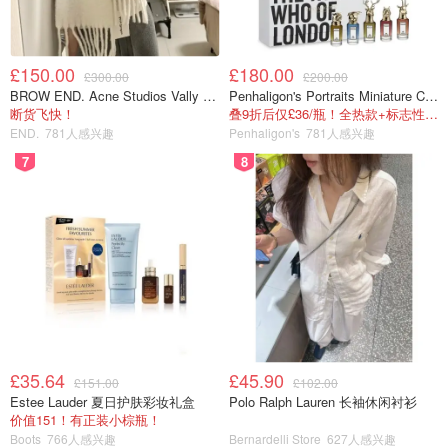
£150.00
£180.00
£300.00
£200.00
BROW END. Acne Studios Vally 刺绣围巾 白色
Penhaligon's Portraits Miniature Collection 香氛套装 5瓶装
断货飞快！
叠9折后仅£36/瓶！全热款+标志性兽首头
END.
781人感兴趣
Penhaligon's
781人感兴趣
7
8
£35.64
£45.90
£151.00
£102.00
Estee Lauder 夏日护肤彩妆礼盒
Polo Ralph Lauren 长袖休闲衬衫
价值151！有正装小棕瓶！
Boots
766人感兴趣
Bernardelli Store
627人感兴趣