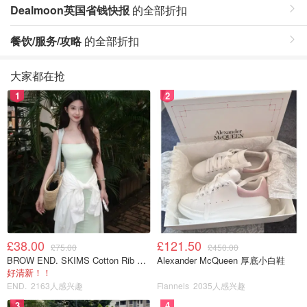
Dealmoon英国省钱快报
的全部折扣
餐饮/服务/攻略
的全部折扣
大家都在抢
1
2
£38.00
£121.50
£75.00
£450.00
BROW END. SKIMS Cotton Rib 长款背心连衣裙 薄荷绿
Alexander McQueen 厚底小白鞋
好清新！！
END.
2163人感兴趣
Flannels
2035人感兴趣
3
4