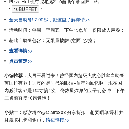
Pizza Hut 现有 必胜客£10自助午餐回归，码
“
10BUFFET
”；
全天自助餐£7.99起，戳这里了解详情>>
活动时间：每周一至周五，下午15点前，仅限成人用餐；
基础自助餐包含：无限量披萨+意面+沙拉；
查看详情>>
点击预定>>
小编推荐：
大胃王看过来！曾经国内超级火的必胜客自助餐
英国也有啦！这真的是时代的眼泪+童年的回忆啊！现在国
内必胜客都是1年才搞1次，馋热量炸弹的宝子们必冲！下午
三点前直接10镑管饱！
小贴士：
感谢粉丝@Claire803 分享折扣！想要晒单/爆料并
且赢取礼卡和金币，
请戳链接>>