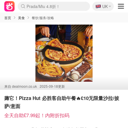
🇬🇧
Prada/Miu 4.8折！
UK
麦卢卡蜂蜜夏促！个位数！
啥？必胜客披萨5折！
首页
美食
餐饮/服务/攻略
来自
dealmoon.co.uk
2025-09-18更新
薅它！Pizza Hut 必胜客自助午餐🔥£10无限量沙拉/披
萨/意面
全天自助£7.99起！内附折扣码