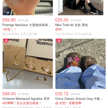
£69.90
£25.00
£714.90
£110.00
Prestige Necklace 大溪地珍珠项链 10-11mm
Nike Total 90 女款 黑色
1折收！！
@29
Secret Sales
450人感兴趣
The Hip Store
273人感兴趣
5
6
£68.00
£32.72
£170.00
£54.99
Vivienne Westwood Agnatha 耳环
Crocs Classic Animal Clog 卡骆驰动物印花洞洞鞋
4折啊啊！先点击激活链接！
@ 好想一直睡觉啊
Dealmoon英国省钱快报
266人感兴趣
Crocs
205人感兴趣