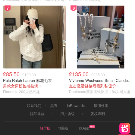
7
8
£85.50
£135.00
£190.00
£225.00
Polo Ralph Lauren 麻花毛衣
Vivienne Westwood Small Claude 珍珠项链
男款女穿松弛感拉满！
点击激活链接后看到私促价！
Flannels
200人感兴趣
Dealmoon英国省钱快报
184人感兴趣
联系我们
黑五
InRewards
饭团外卖
隐私条款
用户协议
版权声明
触屏版
电脑版
下载App