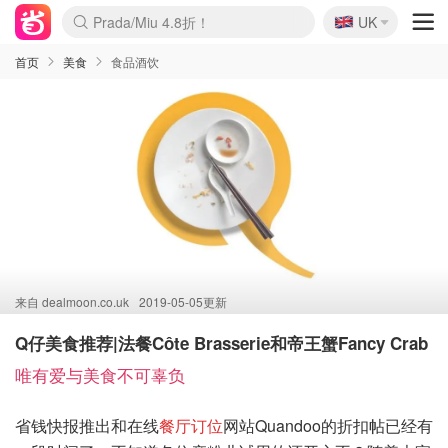
🇬🇧
Prada/Miu 4.8折！
UK
麦卢卡蜂蜜夏促！个位数！
啥？必胜客披萨5折！
首页
美食
食品酒饮
来自
dealmoon.co.uk
2019-05-05更新
Q仔美食推荐|法餐Côte Brasserie和帝王蟹Fancy Crab
唯有爱与美食不可辜负
省钱快报推出和在线
餐厅订位
网站Quandoo的折扣帖已经有