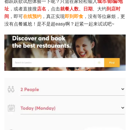
都跃跃欲试想体验一下呢？
只需在家轻松输入
城市/邮编/地
址
，或者直接搜
店名
，点击
就餐人数、日期
、大约
到店时
间
，即可
在线预约
，真正实现
即到即食
，没有等位麻烦，更
没有点餐尴尬！是不是超easy啊？赶紧一起来试试吧~