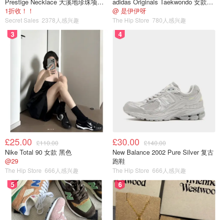
Prestige Necklace 大溪地珍珠项链 10-11mm
adidas Originals Taekwondo 女款黑色运动鞋
1折收！！
@ 是伊伊呀
Secret Sales
2378人感兴趣
The Hip Store
780人感兴趣
3
4
£25.00
£30.00
£110.00
£140.00
Nike Total 90 女款 黑色
New Balance 2002 Pure Silver 复古
@29
跑鞋
The Hip Store
666人感兴趣
The Hip Store
666人感兴趣
5
6