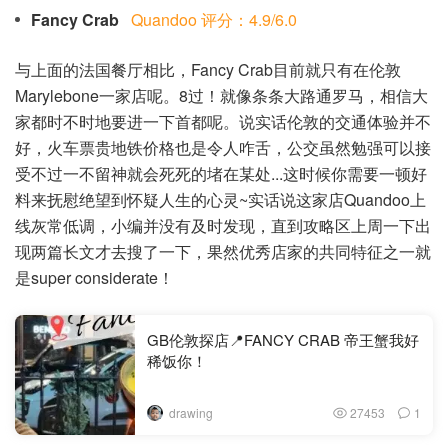
Fancy Crab
Quandoo 评分：4.9/6.0
与上面的法国餐厅相比，Fancy Crab目前就只有在伦敦
Marylebone一家店呢。8过！就像条条大路通罗马，相信大
家都时不时地要进一下首都呢。说实话伦敦的交通体验并不
好，火车票贵地铁价格也是令人咋舌，公交虽然勉强可以接
受不过一不留神就会死死的堵在某处...这时候你需要一顿好
料来抚慰绝望到怀疑人生的心灵~实话说这家店Quandoo上
线灰常低调，小编并没有及时发现，直到攻略区上周一下出
现两篇长文才去搜了一下，果然优秀店家的共同特征之一就
是super considerate！
GB伦敦探店📍FANCY CRAB 帝王蟹我好
稀饭你！
drawing
27453
1