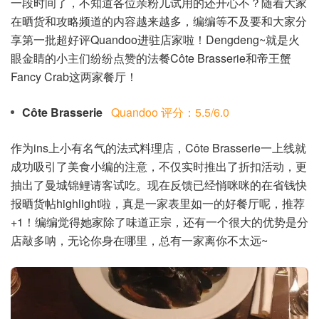
一段时间了，不知道各位亲粉儿试用的还开心不？随着大家
在晒货和攻略频道的内容越来越多，编编等不及要和大家分
享第一批超好评Quandoo进驻店家啦！Dengdeng~就是火
眼金睛的小主们纷纷点赞的法餐Côte Brasserie和帝王蟹
Fancy Crab这两家餐厅！
Côte Brasserie
Quandoo 评分：5.5/6.0
作为ins上小有名气的法式料理店，Côte Brasserie一上线就
成功吸引了美食小编的注意，不仅实时推出了折扣活动，更
抽出了曼城锦鲤请客试吃。现在反馈已经悄咪咪的在省钱快
报晒货帖highlight啦，真是一家表里如一的好餐厅呢，推荐
+1！编编觉得她家除了味道正宗，还有一个很大的优势是分
店敲多呐，无论你身在哪里，总有一家离你不太远~