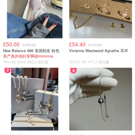
£50.00
£54.40
£190.00
£170.00
New Balance 996 美国制造 粉色
Vivienne Westwood Agnatha 耳环
美产真的很好穿啊@mimimia
The Hip Store
493人感兴趣
LN-CC UK
471人感兴趣
7
8