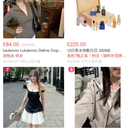
£84.00
£225.00
£118.00
lululemon Lululemon Define Cropped Nulu 短夹克
12日香水倒数日历 2026款
游牧灰 码全
竟然7瓶正装！秒没！随时补货蹲！！！
lululemon
685人感兴趣
Harrods
672人感兴趣
7
8