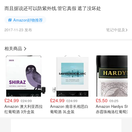
而且据说还可以防紫外线.管它真假 遮了没坏处
Amazon好物推荐
2017-11-23 发布
笔记中提及
相关商品
£24.99
£24.99
£5.50
£24.99
£24.99
£6.25
Amazon 澳大利亚西拉
Amazon 南非长相思白
Amazon Hardys Sta
红葡萄酒 3升盒装
葡萄酒 3L盒装
赤霞珠梅洛红葡萄酒
750ml