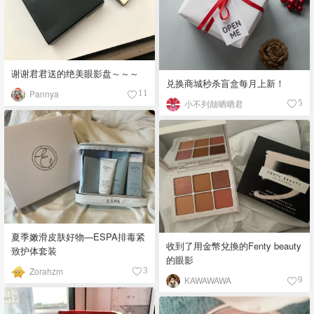
谢谢君君送的绝美眼影盘～～～
兑换商城秒杀盲盒每月上新！
Pannya
11
小不列颠晒晒君
5
夏季嫩滑皮肤好物—ESPA排毒紧
收到了用金幣兌換的Fenty beauty
致护体套装
的眼影
Zorahzm
3
KAWAWAWA
9