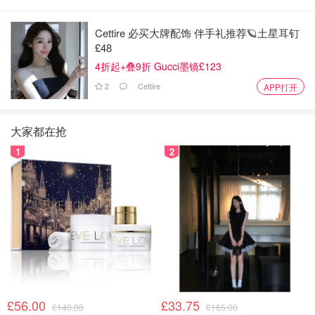
Cettire 必买大牌配饰 伴手礼推荐🪐土星耳钉
£48
4折起+叠9折 Gucci墨镜£123
2
Cettire
APP打开
大家都在抢
1
2
£56.00
£33.75
£140.00
£165.00