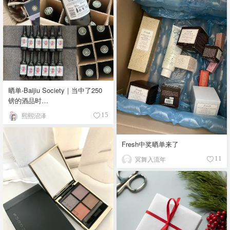
晒单-Baijiu Society｜当中了250
镑的酒品时…
熙熙沼泽
15
Fresh中奖晒单来了
冥舞入流年
11