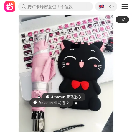
🇬🇧
Prada/Miu 4.8折！
UK
麦卢卡蜂蜜夏促！个位数！
啥？必胜客披萨5折！
2/2