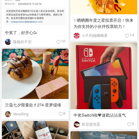
✨晒晒圈年度之星投票开启！快来
为你支持的小伙伴投票助力！
中奖了，好开心🥳
小不列颠晒晒君
14
薇薇的不安
10
兰蔻七夕限量款💄274 星梦缱绻
VeraXing
8
中奖Switch啦💖速戳沾沾喜气
班尼朋克蛋
6