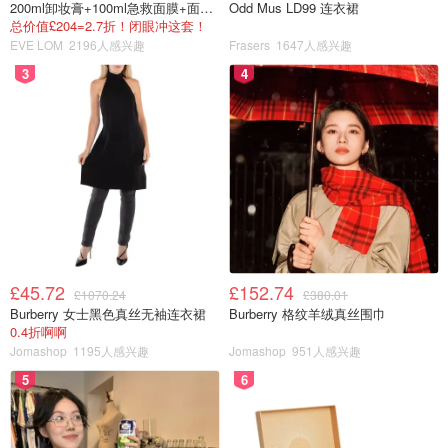
200ml卸妆膏+100ml急救面膜+面霜+洁颜布
Odd Mus LD99 连衣裙
总价值£204=2.7折！闭眼冲这套！
EVE LOM
2196人感兴趣
Frasers
1647人感兴趣
3
4
£45.72
£152.74
£1070.24
£380.01
Burberry 女士黑色真丝无袖连衣裙
Burberry 格纹羊绒真丝围巾
0.4折啊啊
Jomashop
1195人感兴趣
Jomashop
951人感兴趣
5
6