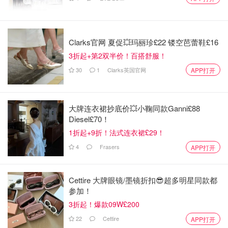
Clarks官网 夏促💥玛丽珍£22 镂空芭蕾鞋£16
3折起+第2双半价！百搭舒服！
30
1
Clarks英国官网
APP打开
大牌连衣裙抄底价💥小鞠同款Ganni£88
Diesel£70！
1折起+9折！法式连衣裙£29！
4
Frasers
APP打开
Cettire 大牌眼镜/墨镜折扣😎超多明星同款都
参加！
3折起！爆款09W£200
22
Cettire
APP打开