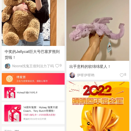
中奖的Jellycat巨大号巴塞罗熊到
货啦！
Noora找鬼王借到法力了吗
9
出乎意料的软绵绵星人！
伊呀伊呀哟
8