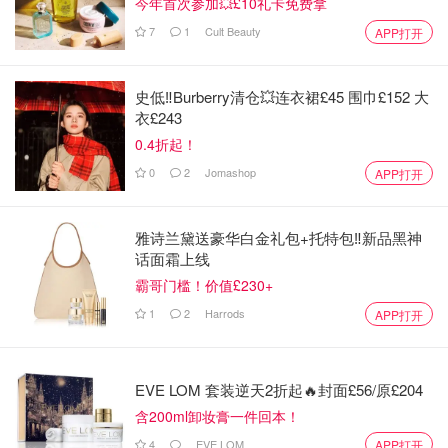
今年首次参加💥£10礼卡免费拿
7
1
Cult Beauty
APP打开
史低‼️Burberry清仓💥连衣裙£45 围巾£152 大
衣£243
0.4折起！
0
2
Jomashop
APP打开
雅诗兰黛送豪华白金礼包+托特包‼️新品黑神
话面霜上线
霸哥门槛！价值£230+
1
2
Harrods
APP打开
EVE LOM 套装逆天2折起🔥封面£56/原£204
含200ml卸妆膏一件回本！
4
EVE LOM
APP打开