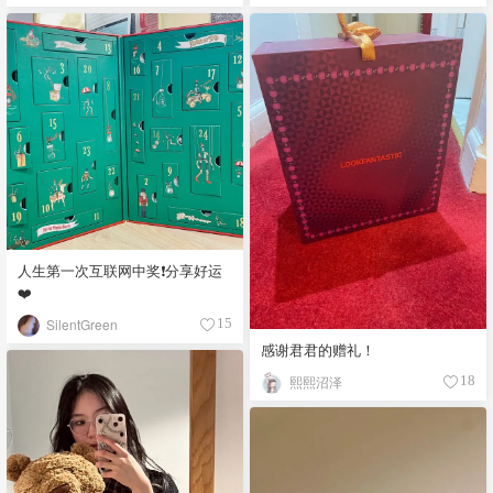
人生第一次互联网中奖❗️分享好运
❤️
SilentGreen
15
感谢君君的赠礼！
熙熙沼泽
18