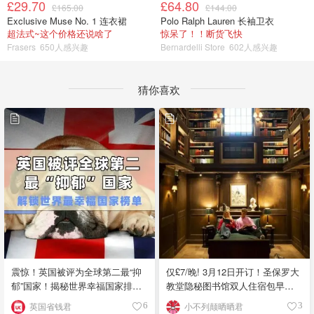
£29.70
£64.80
£165.00
£144.00
Exclusive Muse No. 1 连衣裙
Polo Ralph Lauren 长袖卫衣
超法式~这个价格还说啥了
惊呆了！！断货飞快
Frasers
650人感兴趣
Bernardelli Store
602人感兴趣
猜你喜欢
震惊！英国被评为全球第二最“抑
仅£7/晚! 3月12日开订！圣保罗大
郁”国家！揭秘世界幸福国家排行
教堂隐秘图书馆双人住宿包早晚
榜！
餐
英国省钱君
小不列颠晒晒君
6
3