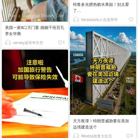
特鲁多光膀热吻水果姐！别太爱
了…
Vanpeople人在温哥华
美国一家8口灭门案 婚姻千疮百孔
养女华裔
vansky温哥华天空
1
天方夜谭！特朗普威胁要在美加
边境建造这个
Westca加拿大生活
1