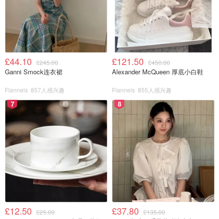
£44.10
£121.50
£245.00
£450.00
Ganni Smock连衣裙
Alexander McQueen 厚底小白鞋
Flannels
857人感兴趣
Flannels
855人感兴趣
7
8
£12.50
£37.80
£25.00
£135.00