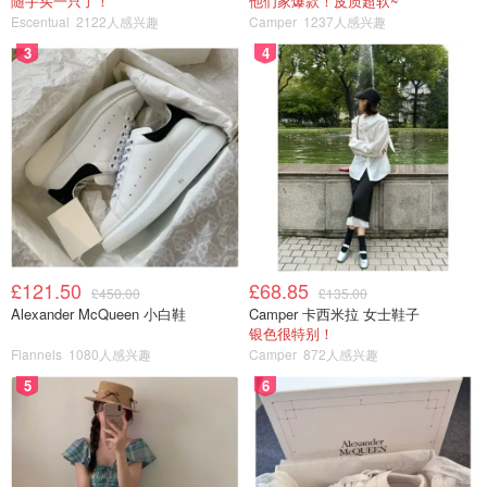
随手买一只了！
他们家爆款！皮质超软~
Escentual
2122人感兴趣
Camper
1237人感兴趣
3
4
£121.50
£68.85
£450.00
£135.00
Alexander McQueen 小白鞋
Camper 卡西米拉 女士鞋子
银色很特别！
Flannels
1080人感兴趣
Camper
872人感兴趣
5
6