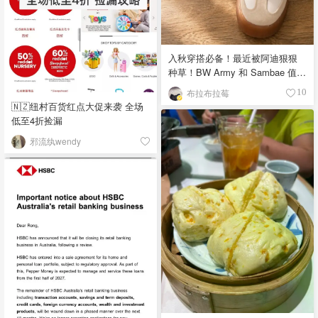
入秋穿搭必备！最近被阿迪狠狠
种草！BW Army 和 Sambae 值得
拥有！
布拉布拉莓
10
🇳🇿纽村百货红点大促来袭 全场
低至4折捡漏
邪流纨wendy