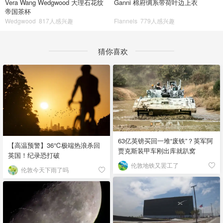
Vera Wang Wedgwood 大理石花纹
Ganni 棉府绸系带荷叶边上衣
帝国茶杯
Wedgwood
817人感兴趣
Flannels
779人感兴趣
猜你喜欢
63亿英镑买回一堆“废铁”？英军阿
【高温预警】36℃极端热浪杀回
贾克斯装甲车刚出库就趴窝
英国！纪录恐打破
伦敦地铁又罢工了
伦敦今天下雨了吗