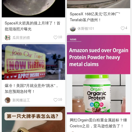
SpaceX 168亿美元“芯片神厂”
Terafab落户德州！
SpaceX火箭真的撞上月球了！首
休斯顿101
4
批现场照片曝光
瓜田里的猹
10
爆冷！美国7月就业意外“跳水”，
加息预期急转弯！
新闻搬运工
10
网红Orgain蛋白粉重金属超标？继
Costco之后，亚马逊也被告了！