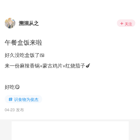
溯洄从之
关注
午餐盒饭来啦
好久没吃盒饭了🍱
来一份麻辣香锅+蒙古鸡片+红烧茄子🍆
好吃😋
识食物为俊杰
04-23 发布