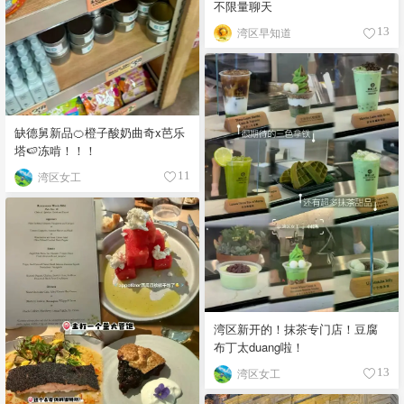
不限量聊天
湾区早知道
13
缺德舅新品🍊橙子酸奶曲奇x芭乐
塔🍉冻啃！！！
湾区女工
11
湾区新开的！抹茶专门店！豆腐
布丁太duang啦！
湾区女工
13