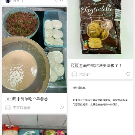
🇩🇪意面中式吃法美味极了！
汽水er
🇩🇪周末简单吃个早餐🥣
宇宙双重奏