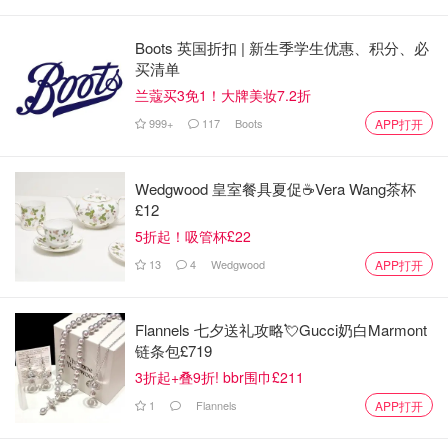
Boots 英国折扣 | 新生季学生优惠、积分、必
买清单
兰蔻买3免1！大牌美妆7.2折
999+
117
Boots
APP打开
Wedgwood 皇室餐具夏促☕️Vera Wang茶杯
£12
5折起！吸管杯£22
13
4
Wedgwood
APP打开
Flannels 七夕送礼攻略💘Gucci奶白Marmont
链条包£719
3折起+叠9折! bbr围巾£211
1
Flannels
APP打开