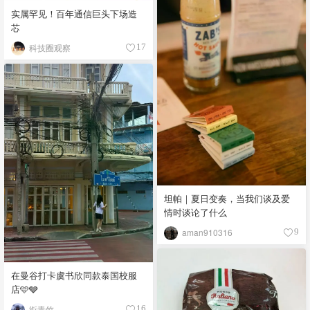
实属罕见！百年通信巨头下场造
芯
科技圈观察
17
坦帕｜夏日变奏，当我们谈及爱
情时谈论了什么
aman910316
9
在曼谷打卡虞书欣同款泰国校服
店🩵🩶
衔青竹
16