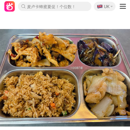
🇬🇧
Prada/Miu 4.8折！
UK
麦卢卡蜂蜜夏促！个位数！
啥？必胜客披萨5折！