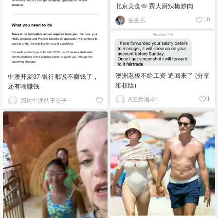
北京美食🥘 费大厨辣椒炒肉
丢丢乐
10
澳洲老板不给工资 追回来了 (分享
中澳开麦37-银行都说不赚钱了，
维权版)
还有啥赚钱
A班袁湘琴1
1
溜达中澳的王公子