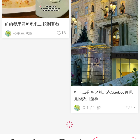
纽约餐厅周🌟🌟米二 挖到宝👍
公主在冲浪
13
打卡点分享📍魁北克Québec再见
鬼怪热泪盈框
公主在冲浪
16