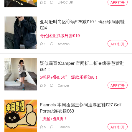
2
LN-CC UK
APP打开
亚马逊时尚区💥满£25减£10！玛丽珍洞洞鞋
£24
哥伦比亚抓绒外套£19
1
Amazon
APP打开
疑似霸哥❗️Camper 官网折上折🔥绑带芭蕾鞋
£61！
5折起+叠8.5折！爆款乐福£68！
0
Camper
APP打开
Flannels 本周捡漏王👍阿迪厚底鞋£27 Self
Portrait连衣裙£63
1折起+叠9折！
5
Flannels
APP打开