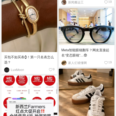
新闻搬运工
10
Meta智能眼镜翻车？网友直接起
名“变态眼镜”…😨
买包不如买表⌚️！第一只名表怎么
选？
家人们谁懂啊
19
LuxMoon
9