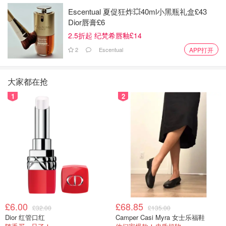
Escentual 夏促狂炸💥40ml小黑瓶礼盒£43
Dior唇膏£6
2.5折起 纪梵希唇釉£14
2
Escentual
APP打开
大家都在抢
1
2
£6.00
£68.85
£32.00
£135.00
Dior 红管口红
Camper Casi Myra 女士乐福鞋