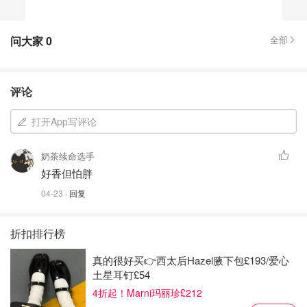
问大家
0
全部
评论
打开App写评论
奶茶续命选手
好香但怕胖
04-23
· 回复
折扣排行榜
真的很好买👉西太后Hazel腋下包£193/爱心
土星耳钉£54
4折起！Marni玛丽珍£212