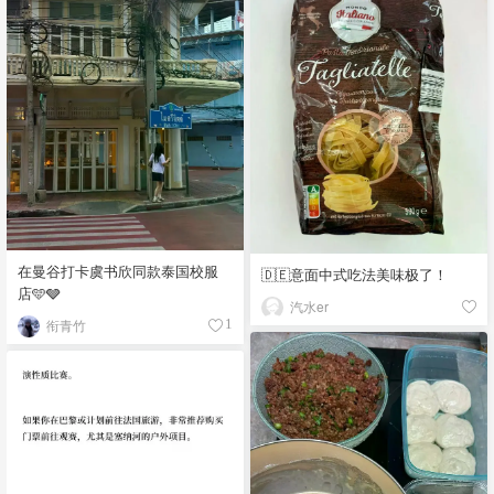
在曼谷打卡虞书欣同款泰国校服
🇩🇪意面中式吃法美味极了！
店🩵🩶
汽水er
衔青竹
1