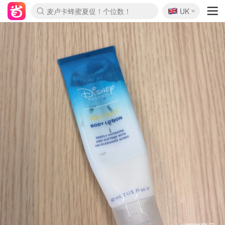
🇬🇧
Prada/Miu 4.8折！
UK
麦卢卡蜂蜜夏促！个位数！
啥？必胜客披萨5折！