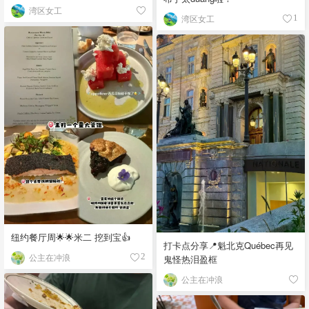
湾区女工
湾区女工
1
纽约餐厅周🌟🌟米二 挖到宝👍
打卡点分享📍魁北克Québec再见
公主在冲浪
2
鬼怪热泪盈框
公主在冲浪