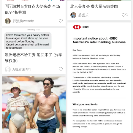
🇳🇿纽村百货红点大促来袭 全场
北京美食🥘 费大厨辣椒炒肉
低至4折捡漏
丢丢乐
1
邪流纨wendy
澳洲老板不给工资 追回来了 (分享
维权版)
A班袁湘琴1