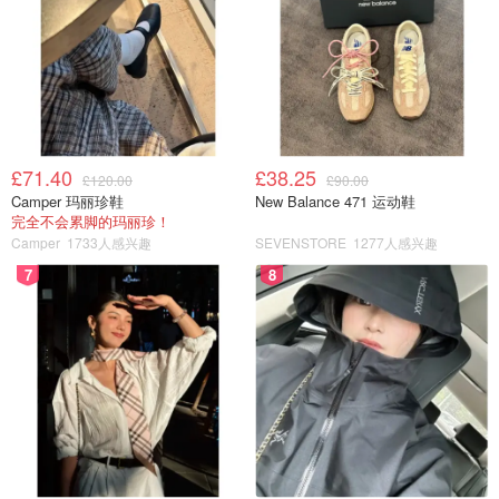
£71.40
£38.25
£120.00
£90.00
Camper 玛丽珍鞋
New Balance 471 运动鞋
完全不会累脚的玛丽珍！
Camper
1733人感兴趣
SEVENSTORE
1277人感兴趣
7
8