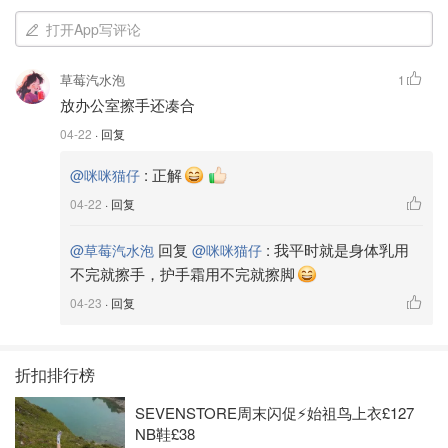
打开App写评论
草莓汽水泡
1
放办公室擦手还凑合
04-22
· 回复
:
正解
@咪咪猫仔
04-22
· 回复
回复
:
我平时就是身体乳用
@草莓汽水泡
@咪咪猫仔
不完就擦手，护手霜用不完就擦脚
04-23
· 回复
折扣排行榜
SEVENSTORE周末闪促⚡️始祖鸟上衣£127
NB鞋£38