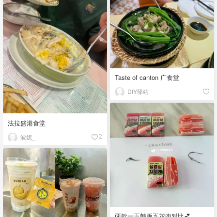
Taste of canton 广食堂
DIY驿站
法拉盛港食堂
波妮_
2
两款一正韩版五花肉对比💕