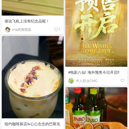
谁说飞机上没有纪念品呢！
ivia西雅图版
1
#电影八仙! 海外预售今日开启‼️
华人影业CMC
纽约咖啡探店☕️心心念念的巴斯克