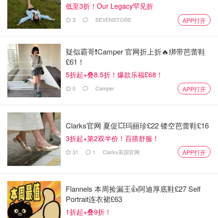
低至3折！Our Legacy罕见折
3
SEVENSTORE
APP打开
疑似霸哥❗️Camper 官网折上折🔥绑带芭蕾鞋
£61！
5折起+叠8.5折！爆款乐福£68！
0
Camper
APP打开
Clarks官网 夏促💥玛丽珍£22 镂空芭蕾鞋£16
3折起+第2双半价！百搭舒服！
31
1
Clarks英国官网
APP打开
Flannels 本周捡漏王👍阿迪厚底鞋£27 Self
Portrait连衣裙£63
1折起+叠9折！