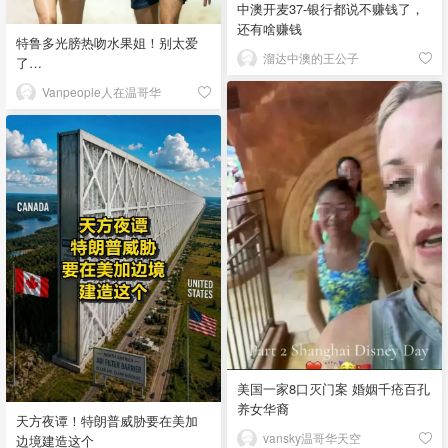
中澳开麦37-银行都说不赚钱了，
还有啥赚钱
特鲁多光膀热吻水果姐！别太爱
溜达中澳的王公子
了…
Vanpeople人在温哥华
美国一家8口灭门案 婚姻千疮百孔
养女华裔
天方夜谭！特朗普威胁要在美加
vansky温哥华天空
边境建造这个