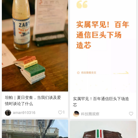
坦帕｜夏日变奏，当我们谈及爱
实属罕见！百年通信巨头下场造
情时谈论了什么
芯
aman910316
1
科技圈观察