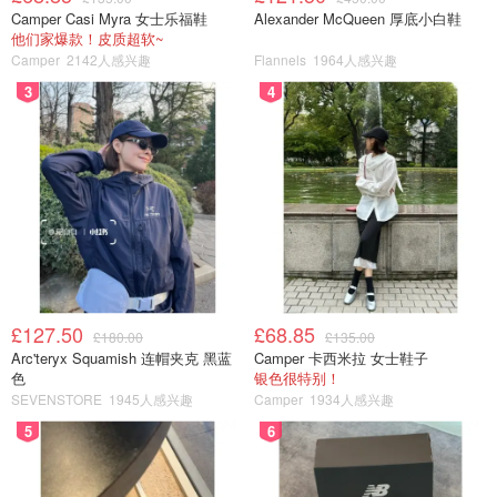
Camper Casi Myra 女士乐福鞋
Alexander McQueen 厚底小白鞋
他们家爆款！皮质超软~
Camper
2142人感兴趣
Flannels
1964人感兴趣
3
4
£127.50
£68.85
£180.00
£135.00
Arc'teryx Squamish 连帽夹克 黑蓝
Camper 卡西米拉 女士鞋子
色
银色很特别！
SEVENSTORE
1945人感兴趣
Camper
1934人感兴趣
5
6