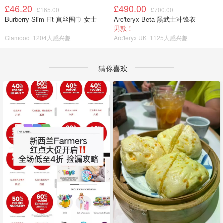
£46.20
£490.00
£165.00
£700.00
Burberry Slim Fit 真丝围巾 女士
Arc'teryx Beta 黑武士冲锋衣
男款！
Glamood
1204人感兴趣
Arc'teryx UK
1125人感兴趣
猜你喜欢