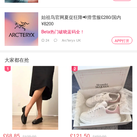
始祖鸟官网夏促狂降📢滑雪服£280/国内
¥8200
Beta热门破晓蓝码全！
24
Arc'teryx UK
APP打开
大家都在抢
1
2
£68.85
£121.50
£135.00
£450.00