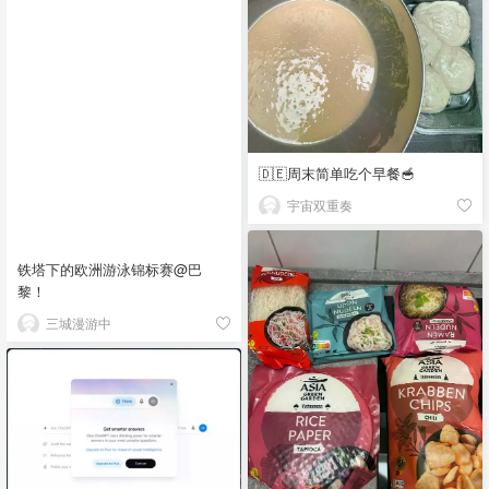
🇩🇪周末简单吃个早餐🥣
宇宙双重奏
铁塔下的欧洲游泳锦标赛@巴
黎！
三城漫游中