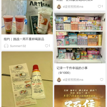
st是哲熙熙然ma
1
纽约｜挑战一周不重样喝新品
Summer132
1
记录一千件幸福的小事
（9/1000）
st是哲熙熙然ma