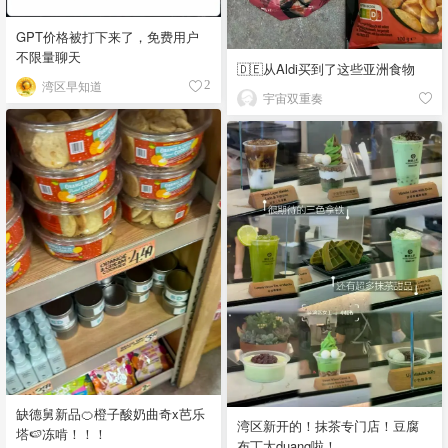
GPT价格被打下来了，免费用户
不限量聊天
🇩🇪从Aldi买到了这些亚洲食物
湾区早知道
2
宇宙双重奏
缺德舅新品🍊橙子酸奶曲奇x芭乐
湾区新开的！抹茶专门店！豆腐
塔🍉冻啃！！！
布丁太duang啦！