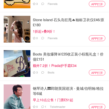
3
Flannels
APP打开
Stone Island 石头岛狂甩🔥袖标卫衣仅£46/原
£180
1折起+叠9折！
0
Flannels
APP打开
Boots 美妆爆降🚨£35收正装小棕瓶礼盒！价
值£151
额外7.2折！Prada护手霜£34
3
Boots
APP打开
钢琴诗人🎹郎朗英国巡演 - 曼城/伯明翰/格拉
等6城
早上10点公售！门票£51起
0
1
Ticketmaster
APP打开