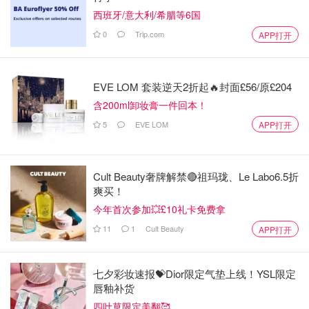
西班牙/意大利/希腊等6国
0
Trip.com
APP打开
EVE LOM 套装逆天2折起🔥封面£56/原£204
含200ml卸妆膏一件回本！
5
EVE LOM
APP打开
Cult Beauty奢牌解禁🔴祖玛珑、Le Labo6.5折
爽买！
今年首次参加💥£10礼卡免费拿
11
1
Cult Beauty
APP打开
七夕彩妆速报💝Dior限定气垫上线！YSL限定
唇釉补货
四叶草限定美翻🥰