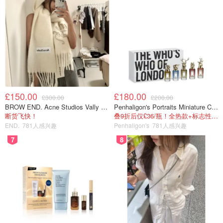
£150.00
£180.00
£300.00
£200.00
BROW END. Acne Studios Vally 刺绣围巾 白色
Penhaligon's Portraits Miniature Collection 香氛套装 5瓶装
断货飞快！
叠9折后仅£36/瓶！全热款+标志性兽首头
END.
781人感兴趣
Penhaligon's
781人感兴趣
7
8