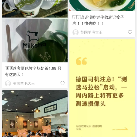
🇬🇧谁还没吃过伦敦袁记饺子
🥟！！快去吃！！
英国羊毛大王
🇬🇧迷客夏伦敦全场奶茶1.99 只
有这两天！
英国羊毛大王