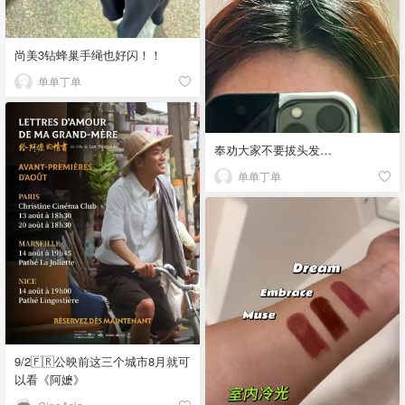
尚美3钻蜂巢手绳也好闪！！
单单丁单
奉劝大家不要拔头发…
单单丁单
9/2🇫🇷公映前这三个城市8月就可
以看《阿嬷》