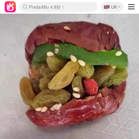
🇬🇧
Prada/Miu 4.8折！
UK
麦卢卡蜂蜜夏促！个位数！
啥？必胜客披萨5折！