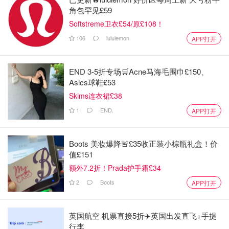
角包罕见£59
Softstreme卫衣£54/原£108！
106
lululemon
APP打开
END 3-5折专场🛒Acne马海毛围巾£150、
Asics球鞋£53
Skims连衣裙£38
1
END.
APP打开
Boots 美妆爆降🚨£35收正装小棕瓶礼盒！价
值£151
额外7.2折！Prada护手霜£34
2
Boots
APP打开
英国航空 机票直接5折✈️英国出发直飞+手提
行李