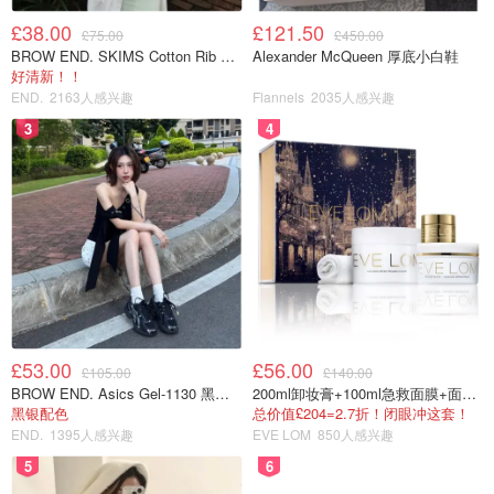
£38.00
£121.50
£75.00
£450.00
BROW END. SKIMS Cotton Rib 长款背心连衣裙 薄荷绿
Alexander McQueen 厚底小白鞋
好清新！！
END.
2163人感兴趣
Flannels
2035人感兴趣
3
4
£53.00
£56.00
£105.00
£140.00
BROW END. Asics Gel-1130 黑色运动鞋
200ml卸妆膏+100ml急救面膜+面霜+洁颜布
黑银配色
总价值£204=2.7折！闭眼冲这套！
END.
1395人感兴趣
EVE LOM
850人感兴趣
5
6