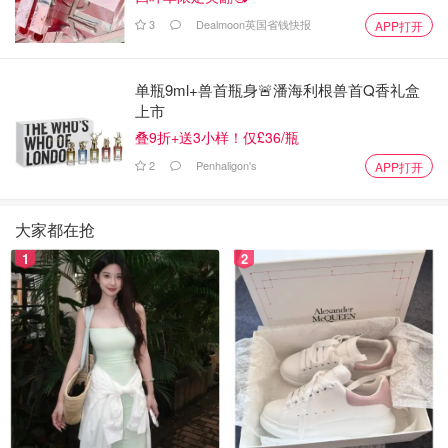
3
Dealmoon英国省钱快报
APP打开
单瓶9ml+兽首瓶身🚨潘海利根兽首Q香礼盒
上市
叠9折+送3小样！仅£36/瓶
2
Penhaligon's
APP打开
大家都在抢
1
2