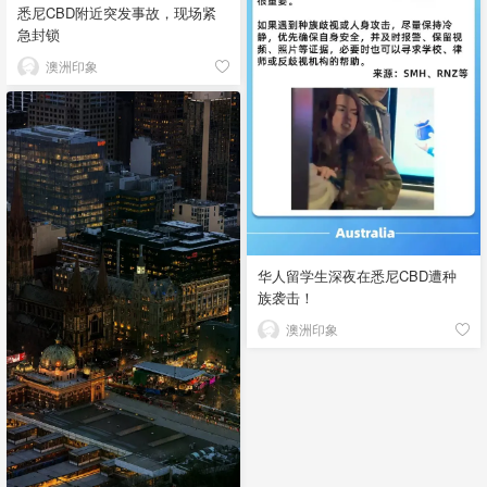
悉尼CBD附近突发事故，现场紧
急封锁
澳洲印象
华人留学生深夜在悉尼CBD遭种
族袭击！
澳洲印象