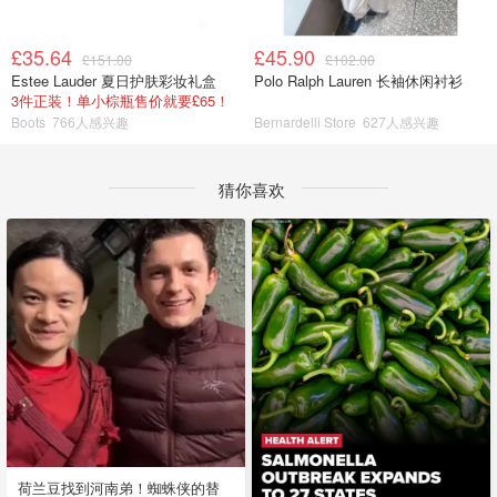
£35.64
£45.90
£151.00
£102.00
Estee Lauder 夏日护肤彩妆礼盒
Polo Ralph Lauren 长袖休闲衬衫
3件正装！单小棕瓶售价就要£65！
Boots
766人感兴趣
Bernardelli Store
627人感兴趣
猜你喜欢
荷兰豆找到河南弟！蜘蛛侠的替