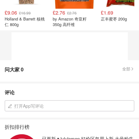
£9.06
£2.76
£1.69
£16.99
£2.76
Holland & Barrett 核桃
by Amazon 奇亚籽
正丰蜜枣 200g
仁 800g
350g 高纤维
问大家
0
全部
评论
打开App写评论
折扣排行榜
已更新🔥lululemon 好价区每周上新 大号粉牛