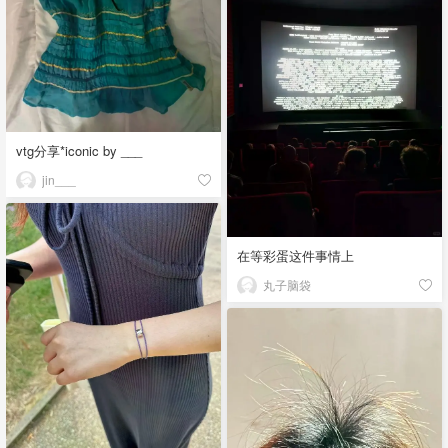
vtg分享*iconic by ___
jin___
在等彩蛋这件事情上
丸子脑袋