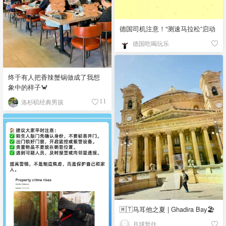
德国司机注意！“测速马拉松”启动
德国吃喝玩乐
终于有人把香辣蟹锅做成了我想
象中的样子🦀
洛杉矶经典男孩
11
🇲🇹马耳他之夏 | Ghadira Bay🏖️
月球暂住