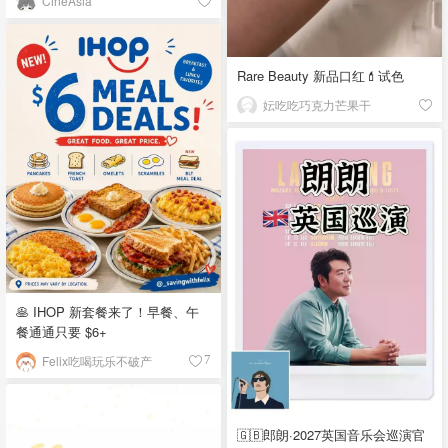
CineAsia
Rare Beauty 新品口红💄试色
妘吃吃巧克力芒果干
🥞 IHOP 新套餐来了！早餐、午
餐通通只要 $6+
Felix吃喝玩乐不破产
7
🇬🇧郎朗·2027英国音乐会巡演官