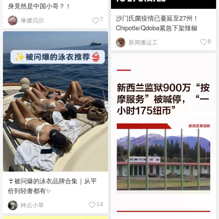
身竟然是中国小哥？！
沙门氏菌疫情已蔓延至27州！
琳娜贝尔
7
Chipotle/Qdoba紧急下架辣椒
新闻搬运工
8
👙被问爆的泳衣品牌合集｜从平
价到轻奢都有✨
种点小草
14