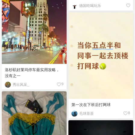
德国吃喝玩乐
洛杉矶好莱坞停车最实用攻略，
没有之一
秀出风采_
9
第一次在下班后打网球
毛球茶茶
8