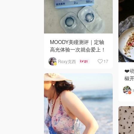
MOODY美瞳测评｜定轴
高光体验一次就会爱上！
17
Roxy克西
21
❤️
椒开
全
碎太