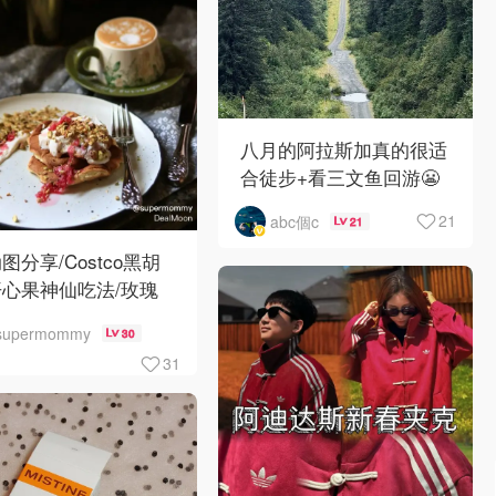
八月的阿拉斯加真的很适
合徒步+看三文鱼回游😬
21
abc個c
21
动图分享/Costco黑胡
心果神仙吃法/玫瑰
蛋松饼配黑胡椒开心果
supermommy
30
惊艳😍
31