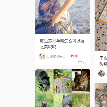
海边落日孕照怎么可以这
么美呜呜
田园猫MierCat
17
干皮
13
防晒