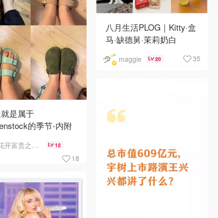
八月生活PLOG｜Kitty·盒
马·缺德舅·茉莉奶白
·Costco·Wendy's
35
maggie
20
天就是属于
kenstock的季节-内附
何选择
花开富贵之Mo个Mo
12
18