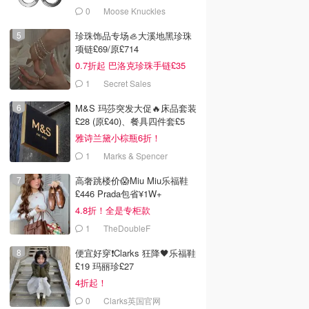
0
Moose Knuckles
珍珠饰品专场🦪大溪地黑珍珠
项链£69/原£714
0.7折起 巴洛克珍珠手链£35
1
Secret Sales
M&S 玛莎突发大促🔥床品套装
£28 (原£40)、餐具四件套£5
雅诗兰黛小棕瓶6折！
1
Marks & Spencer
高奢跳楼价😱Miu Miu乐福鞋
£446 Prada包省¥1W+
4.8折！全是专柜款
1
TheDoubleF
便宜好穿❗️Clarks 狂降🖤乐福鞋
£19 玛丽珍£27
4折起！
0
Clarks英国官网