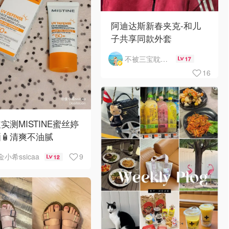
阿迪达斯新春夹克-和儿
子共享同款外套
不被三宝耽误的妈
17
16
实测MISTINE蜜丝婷
🧴清爽不油腻
9
金小希ssicaa
12