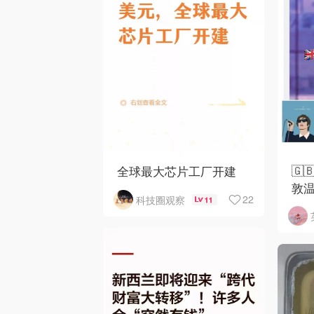
🇬
全球最大芯片工厂开建
敦
22
科技圈观察
11