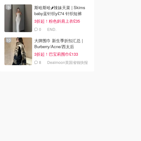
斯哈斯哈🌶️辣妹天菜 | Skims
baby蓝针织y£74 针织短裤
£15！
3折起！粉色斜肩上衣£35
0
END.
大牌围巾 新生季折扣汇总 |
Burberry/Acne/西太后
3折起！巴宝莉围巾£133
8
Dealmoon英国省钱快报