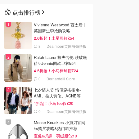
点击排行榜
🇳🇿
新西兰
Vivienne Westwood 西太后 |
英国新生季抢购攻略
2.6折起！土星耳钉£54
8
Dealmoon英国省钱快报
Ralph Lauren拉夫劳伦 跌破底
价✨Jennie同款卫衣£54
4.5折抢！小马棒球帽£24
0
Bernardelli Store
七夕情人节 情侣穿搭指南-
AMI、拉夫劳伦、ACNE等
1折起！小马Tee仅£20
0
Dealmoon英国省钱快报
Moose Knuckles 小剪刀官网
✂️购买攻略&热门款推荐
夏促6折起！羽绒服£210