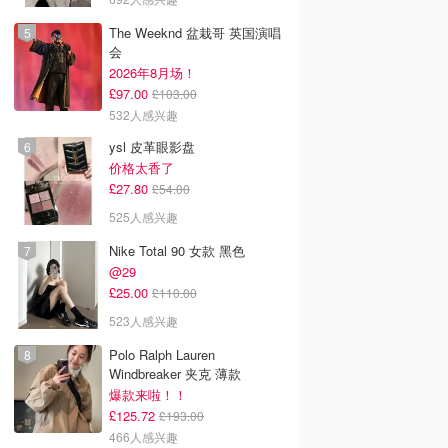
The Weeknd 盆栽哥 英国演唱
会
2026年8月场！
£97.00
£103.00
532人感兴趣
ysl 皮革眼影盘
价格太香了
£27.80
£54.00
525人感兴趣
Nike Total 90 女款 黑色
@29
£25.00
£110.00
523人感兴趣
Polo Ralph Lauren
Windbreaker 夹克 薄款
爆款来啦！！
£125.72
£193.00
466人感兴趣