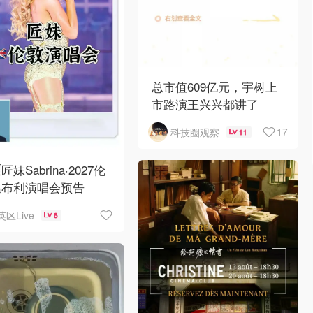
总市值609亿元，宇树上
市路演王兴兴都讲了
17
科技圈观察
11
匠妹Sabrina·2027伦
温布利演唱会预告
英区Live
6