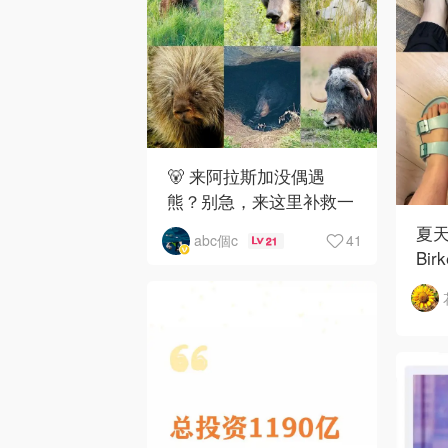
🐻 来阿拉斯加没偶遇
熊？别急，来这里补救一
下！
夏
41
abc個c
21
Bir
如