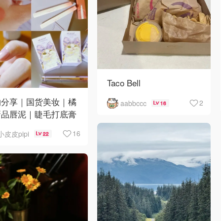
Taco Bell
物分享｜国货美妆｜橘
2
aabbccc
16
新品唇泥｜睫毛打底膏
日韩小物｜眼线笔｜美
16
小皮皮pipi
22
Y💅