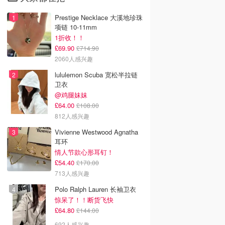
Prestige Necklace 大溪地珍珠
项链 10-11mm
1折收！！
£69.90
£714.90
2060人感兴趣
lululemon Scuba 宽松半拉链
卫衣
@鸡腿妹妹
£64.00
£108.00
812人感兴趣
Vivienne Westwood Agnatha
耳环
情人节款心形耳钉！
£54.40
£170.00
713人感兴趣
Polo Ralph Lauren 长袖卫衣
惊呆了！！断货飞快
£64.80
£144.00
692人感兴趣