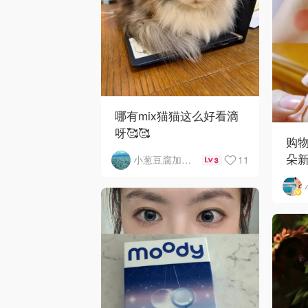
哪有mix猫猫这么好看滴
呀🥰🥰
购
朵
11
小葱豆腐加皮蛋
3
｜
甲DI