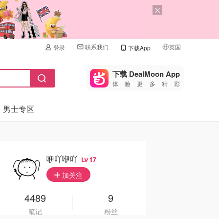
联系我们
英国
登录
下载App
🇺🇸
美国
下载 DealMoon App
体验更多精彩
🇨🇳
中国
男士专区
🇨🇦
加拿大
🇬🇧
英国
🇩🇪
德国
咿吖咿吖
17
🇫🇷
加关注
法国
🇮🇹
4489
9
意大利
笔记
粉丝
🇦🇺
澳洲